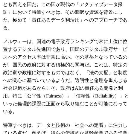
とも言える国だ。この国が現代の「アクティブデータ探
訪」において特筆すべきは、その潤沢な資源を背景にし
た、極めて「責任あるデータ利活用」へのアプローチであ
る。
ノルウェーは、国連の電子政府ランキングで常に上位に位
置するデジタル先進国であり、国民のデジタル政府サービ
スへのアクセス率は非常に高い。その基盤となっているの
が、国民の政府に対する積極的な関与だ。これは、特定の
政治家や政権に対するものではなく、「法の支配」と制度
への関心に基づいているようだ。透明性と倫理を重んじる
社会規範があるからこそ、政府は
AI
の責任ある開発と利
用、特に「公平性（
Fairness
）」「信頼性（
Reliability
）」と
いった倫理的課題に正面から取り組むことが可能になって
いる。
特筆すべきは、データと技術の「社会への定着」に注力し
ている点だ。例えば、彼らの伝統的な基幹産業である漁業