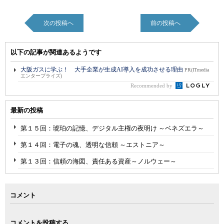
次の投稿へ
前の投稿へ
以下の記事が関連あるようです
大阪ガスに学ぶ！ 大手企業が生成AI導入を成功させる理由
PR(ITmedia
エンタープライズ)
Recommended by
最新の投稿
第１５回：琥珀の記憶、デジタル主権の夜明け ～ベネズエラ～
第１４回：電子の魂、透明な信頼 ～エストニア～
第１３回：信頼の海図、責任ある資産～ノルウェー～
コメント
コメントを投稿する