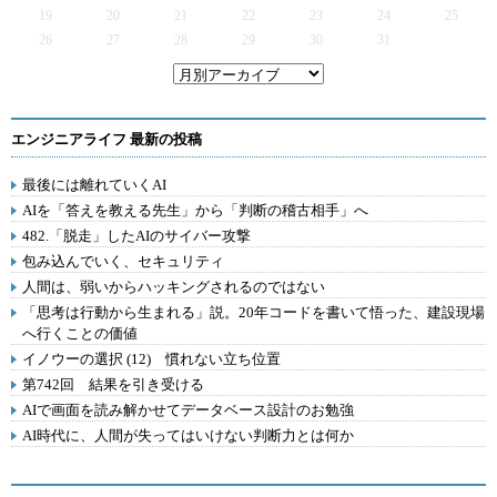
19
20
21
22
23
24
25
26
27
28
29
30
31
エンジニアライフ 最新の投稿
最後には離れていくAI
AIを「答えを教える先生」から「判断の稽古相手」へ
482.「脱走」したAIのサイバー攻撃
包み込んでいく、セキュリティ
人間は、弱いからハッキングされるのではない
「思考は行動から生まれる」説。20年コードを書いて悟った、建設現場
へ行くことの価値
イノウーの選択 (12) 慣れない立ち位置
第742回 結果を引き受ける
AIで画面を読み解かせてデータベース設計のお勉強
AI時代に、人間が失ってはいけない判断力とは何か