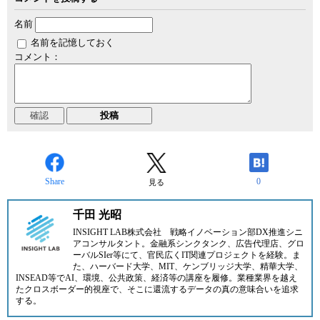
名前
名前を記憶しておく
コメント：
Share
0
見る
千田 光昭
INSIGHT LAB株式会社 戦略イノベーション部DX推進シニ
アコンサルタント。金融系シンクタンク、広告代理店、グロ
ーバルSIer等にて、官民広くIT関連プロジェクトを経験。ま
た、ハーバード大学、MIT、ケンブリッジ大学、精華大学、
INSEAD等でAI、環境、公共政策、経済等の講座を履修。業種業界を越え
たクロスボーダー的視座で、そこに還流するデータの真の意味合いを追求
する。