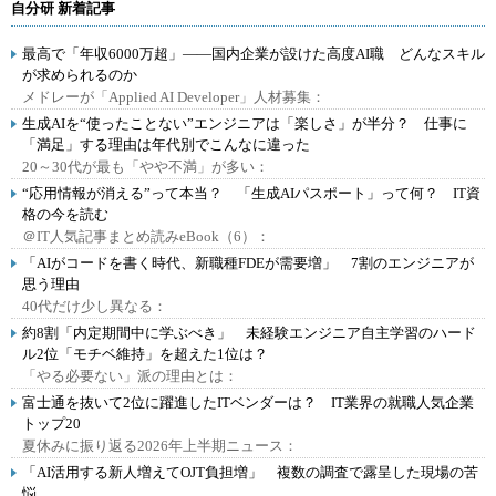
自分研 新着記事
最高で「年収6000万超」――国内企業が設けた高度AI職 どんなスキル
が求められるのか
メドレーが「Applied AI Developer」人材募集：
生成AIを“使ったことない”エンジニアは「楽しさ」が半分？ 仕事に
「満足」する理由は年代別でこんなに違った
20～30代が最も「やや不満」が多い：
“応用情報が消える”って本当？ 「生成AIパスポート」って何？ IT資
格の今を読む
＠IT人気記事まとめ読みeBook（6）：
「AIがコードを書く時代、新職種FDEが需要増」 7割のエンジニアが
思う理由
40代だけ少し異なる：
約8割「内定期間中に学ぶべき」 未経験エンジニア自主学習のハード
ル2位「モチベ維持」を超えた1位は？
「やる必要ない」派の理由とは：
富士通を抜いて2位に躍進したITベンダーは？ IT業界の就職人気企業
トップ20
夏休みに振り返る2026年上半期ニュース：
「AI活用する新人増えてOJT負担増」 複数の調査で露呈した現場の苦
悩