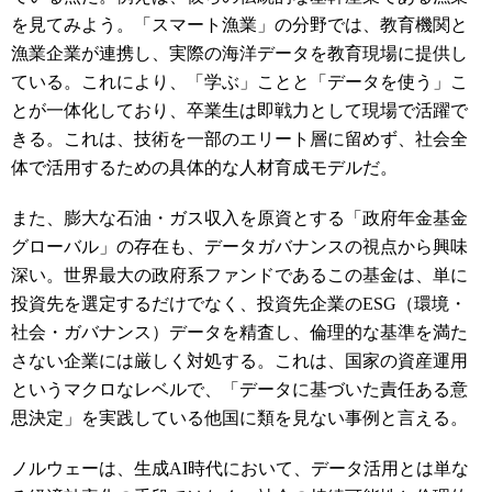
を見てみよう。「スマート漁業」の分野では、教育機関と
漁業企業が連携し、実際の海洋データを教育現場に提供し
ている。これにより、「学ぶ」ことと「データを使う」こ
とが一体化しており、卒業生は即戦力として現場で活躍で
きる。これは、技術を一部のエリート層に留めず、社会全
体で活用するための具体的な人材育成モデルだ。
また、膨大な石油・ガス収入を原資とする「政府年金基金
グローバル」の存在も、データガバナンスの視点から興味
深い。世界最大の政府系ファンドであるこの基金は、単に
投資先を選定するだけでなく、投資先企業の
ESG
（環境・
社会・ガバナンス）データを精査し、倫理的な基準を満た
さない企業には厳しく対処する。これは、国家の資産運用
というマクロなレベルで、「データに基づいた責任ある意
思決定」を実践している他国に類を見ない事例と言える。
ノルウェーは、生成
AI
時代において、データ活用とは単な