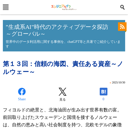
”生成系AI”時代のアクティブデータ探訪
～グローバル～
世界中のデータ利活用に関する事例を、chatGPT等と共著でご紹介していま
す
第１３回：信頼の海図、責任ある資産～ノ
ルウェー～
»
2025/10/30
Share
0
見る
フィヨルドの絶景と、北海油田が生み出す世界有数の富。
前回取り上げたスウェーデンと国境を接するノルウェー
は、自然の恵みと高い社会制度を持つ、北欧モデルの象徴