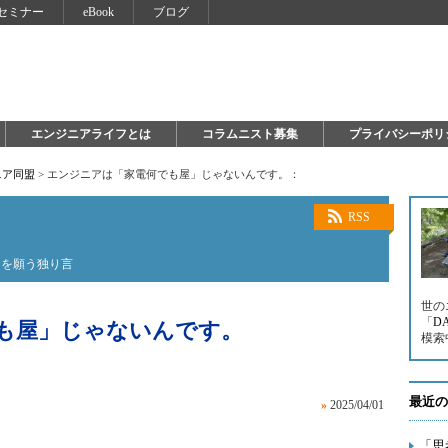
セミナー
eBook
ブログ
エンジニアライフとは
コラムニスト募集
プライバシーポリ
ニア同盟
>
エンジニアは「家電何でも屋」じゃないんです。：
RSS
とを願う独り言
世の
「
D
も屋」じゃないんです。
模索
最近の
»
2025/04/01
「思