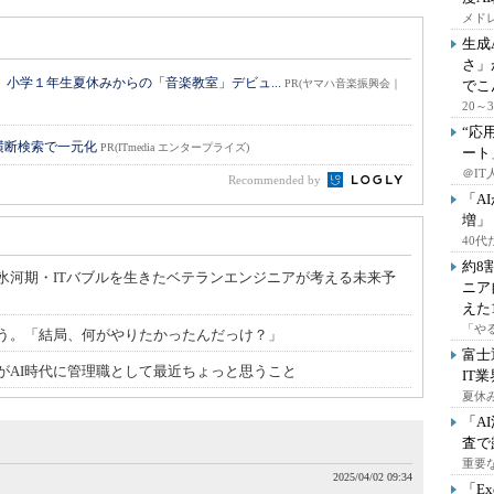
メドレ
生成
さ」
小学１年生夏休みからの「音楽教室」デビュ...
PR(ヤマハ音楽振興会｜
でこ
20
“応
横断検索で一元化
PR(ITmedia エンタープライズ)
ート
＠IT
Recommended by
「A
増」
40
約8
氷河期・ITバブルを生きたベテランエンジニアが考える未来予
ニア
えた
「や
思う。「結局、何がやりたかったんだっけ？」
富士
がAI時代に管理職として最近ちょっと思うこと
IT
夏休
「A
査で
重要
2025/04/02 09:34
「E