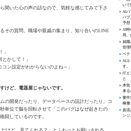
いて
ら聞いた心の声の話なので、気軽な感じてみて下さ
AI
バブ
予想
AI
るその質問。職場や親戚の集まり、知り合いのLINE
局、
就職
管理
ど！」
ベテ
何とかして！」
AI
す。
モコン設定がわからないのよね～」
IT
と
本気
すけど、電器屋じゃないです。
来る
要件
ムの開発だったり、データベースの設計だったり、コ
稼働
秒単位で脳を回転させて「このバグはなぜ起きたの
血流
ンジ
格闘しているのです。
いんだけど、見てくれる？」とふわっとお願いされる