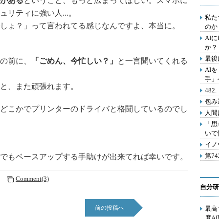
がある
ということ、もっと広まってほしい。スマホに
リティに強い人...。
私た
しょ？」って言われてる感じなんですよ、本当に。
のか
AI
か？
最後
の前に、
「ごめん、今忙しい？」
と一言聞いてくれる
AI
手」
と、また頑張れます。
48
包み
どこかでプリンターのドライバと格闘しているのでし
人間
「思
いて
イノ
第7
でもベースアップする手助けが出来てれば幸いです。
0
Comment(3)
自分研
前の投稿へ
最高
度A