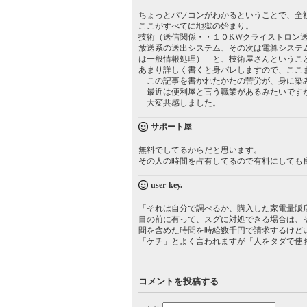
ちょっとパソコンがわかるということで、全
ここがすべてに地獄の始まり。
技術（送信関係・・１０KWクライストロン
放送系の送出システム、その次は電算システ
は一般情報処理） と、技術屋さんというこ
あまり詳しく書くと身バレしますので、ここ
この記事を書かれたかたの苦労が、身に染
最近は便利屋と言う職業があるみたいです
大変共感しました。
サポート屋
無料でしてるからだと思います。
その人の時間を占有してるので有料にしても
user-key.
「それは自分で調べるか、購入した家電量販店
目の前に有って、スグに対処できる場合は、
間を含めた時間を時給数千円で請求するけど
「ケチ」とよく言われますが「人をタダで使
コメントを投稿する