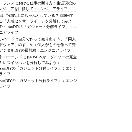
ーランスにおける仕事の断り方：生涯現役の
エンジニアを目指して：エンジニアライフ
2回: 予想以上にちゃんとしている？ 330円で
る「人感センサーライト」を分解してみよ
ThousanDIYの「ガジェット分解ライフ」：エ
ニアライフ
いハードは自分で作って売り出そう。「同人
ドウェア」のすゝめ：個人がものを作って売
デジタルDIYの最前線：エンジニアライフ
回: ローエンドにもRISC-Vが！ダイソーの完全
ヤレスイヤホンを分解してみよう：
ousanDIYの「ガジェット分解ライフ」：エンジ
ライフ
ousanDIYの「ガジェット分解ライフ」：エンジ
ライフ