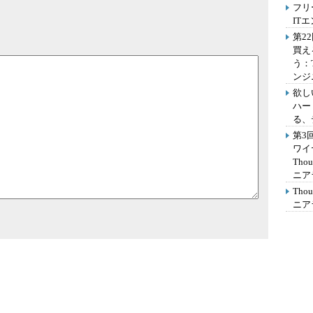
フリ
IT
第2
買え
う：
ンジ
欲し
ハー
る、
第3
ワイ
Th
ニア
Th
ニア