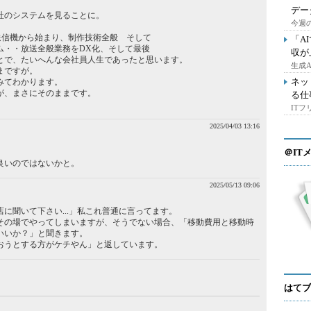
デー
社のシステムを見ることに。
今週の
送信機から始まり、制作技術全般 そして
「A
ム・・放送全般業務をDX化、そして最後
収が
とで、たいへんな会社員人生であったと思います。
生成
まですが。
ネッ
みてわかります。
が、まさにそのままです。
る仕
IT
2025/04/03 13:16
＠IT
良いのではないかと。
2025/05/13 09:06
に聞いて下さい...」私これ普通に言ってます。
その場でやってしまいますが、そうでない場合、「移動費用と移動時
いいか？」と聞きます。
おうとする方がケチやん」と返しています。
はてブ