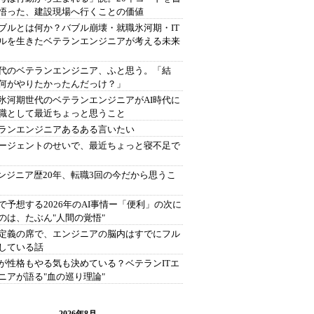
悟った、建設現場へ行くことの価値
バブルとは何か？バブル崩壊・就職氷河期・IT
ルを生きたベテランエンジニアが考える未来
時代のベテランエンジニア、ふと思う。「結
何がやりたかったんだっけ？」
氷河期世代のベテランエンジニアがAI時代に
職として最近ちょっと思うこと
ランエンジニアあるある言いたい
エージェントのせいで、最近ちょっと寝不足で
エンジニア歴20年、転職3回の今だから思うこ
で予想する2026年のAI事情ー「便利」の次に
のは、たぶん"人間の覚悟"
定義の席で、エンジニアの脳内はすでにフル
している話
が性格もやる気も決めている？ベテランITエ
ニアが語る"血の巡り理論"