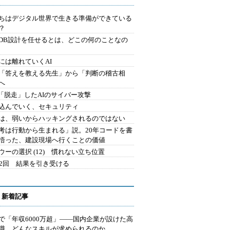
ちはデジタル世界で生きる準備ができている
？
にDB設計を任せるとは、どこの何のことなの
には離れていくAI
を「答えを教える先生」から「判断の稽古相
へ
2.「脱走」したAIのサイバー攻撃
込んでいく、セキュリティ
は、弱いからハッキングされるのではない
考は行動から生まれる」説。20年コードを書
悟った、建設現場へ行くことの価値
ウーの選択 (12) 慣れない立ち位置
42回 結果を引き受ける
 新着記事
で「年収6000万超」――国内企業が設けた高
I職 どんなスキルが求められるのか