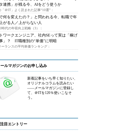
タ連携」が残る今、AIをどう使うか
「＠IT」よく読まれた記事“10選”：
Iで何を変えたの？」と問われる今、転職で年
上がる人／上がらない人
AI時代の年収向上戦略（3）：
トワークエンジニア、社内SEって実は「稼げ
事」？ IT職種別の“単価”に明暗
フリーランスの平均単価ランキング：
メールマガジンのお申し込み
新着記事をいち早く知りたい、
オリジナルコラムを読みたい
――メールマガジンに登録し
て、＠ITを120％使いこなそ
う。
注目エントリー