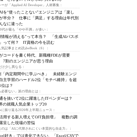
ーが「Applied AI Developer」人材募集：
AIを“使ったことない”エンジニアは「楽し
が半分？ 仕事に「満足」する理由は年代別
んなに違った
～30代が最も「やや不満」が多い：
用情報が消える”って本当？ 「生成AIパスポ
」って何？ IT資格の今を読む
人気記事まとめ読みeBook（6）：
Iがコードを書く時代、新職種FDEが需要
 7割のエンジニアが思う理由
代だけ少し異なる：
割「内定期間中に学ぶべき」 未経験エンジ
自主学習のハードル2位「モチベ維持」を超
1位は？
る必要ない」派の理由とは：
通を抜いて2位に躍進したITベンダーは？
業界の就職人気企業トップ20
みに振り返る2026年上半期ニュース：
I活用する新人増えてOJT負担増」 複数の調
露呈した現場の苦悩
なのは「AIに代替されにくい本質的な自走力」：
xcel好き」では進化できない、「Excel/CSVで