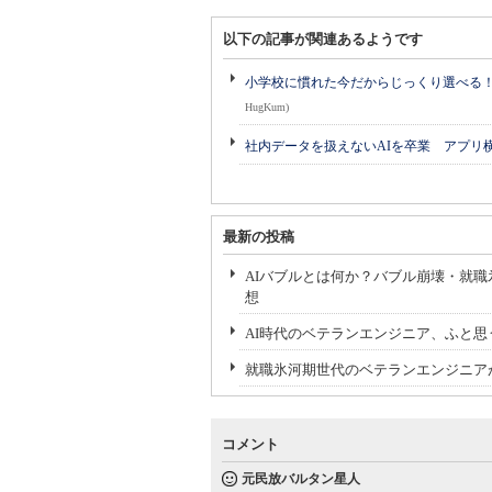
以下の記事が関連あるようです
小学校に慣れた今だからじっくり選べる！ 
HugKum)
社内データを扱えないAIを卒業 アプリ
最新の投稿
AIバブルとは何か？バブル崩壊・就職
想
AI時代のベテランエンジニア、ふと
就職氷河期世代のベテランエンジニア
コメント
元民放バルタン星人