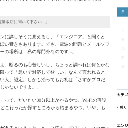
日
量販店に聞いて下さい...」
2
ンに詳しそうに見えるし、「エンジニア」と聞くと
9
ぽい響きもあります。でも、電波の問題とメールソフ
16
の場所は、私の専門外なのです...。
23
よ。断るのも心苦しいし、ちょっと調べれば何とかな
30
限って「急いで対応して欲しい」なんて言われると、
い人」認定。しかも治ってもお礼は「さすがプロだ
じゃないですよ。。
カテゴ
って、だいたい30分以上かかるやつ。Wi-Fiの再設
がどこ行ったか探すところから始まるやつ。いや、も
独り言
エンジ