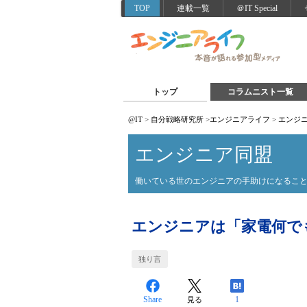
TOP
連載一覧
＠IT Special
トップ
コラムニスト一覧
@IT
>
自分戦略研究所
>
エンジニアライフ
>
エンジ
エンジニア同盟
働いている世のエンジニアの手助けになるこ
エンジニアは「家電何で
独り言
Share
1
見る