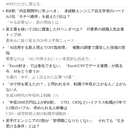
40代だけ少し異なる：
約8割「内定期間中に学ぶべき」 未経験エンジニア自主学習のハード
ル2位「モチベ維持」を超えた1位は？
「やる必要ない」派の理由とは：
富士通を抜いて2位に躍進したITベンダーは？ IT業界の就職人気企業
トップ20
夏休みに振り返る2026年上半期ニュース：
「AI活用する新人増えてOJT負担増」 複数の調査で露呈した現場の苦
悩
重要なのは「AIに代替されにくい本質的な自走力」：
「Excel好き」では進化できない、「Excel/CSVでデータ連携」が残る
今、AIをどう使うか
今週の「＠IT」よく読まれた記事“10選”：
「AIで何を変えたの？」と問われる今、転職で年収が上がる人／上がら
ない人
生成AI時代の年収向上戦略（3）：
「年収2000万円以上が約6割」 CTO、CIOなどハイクラス転職が5年で
2.2倍のバブル、求められる人材像は
CXO・経営幹部人材の転職市場動向：
若手ITエンジニアの5割が「管理職になりたくない」 それでも「引き
受ける条件」とは？