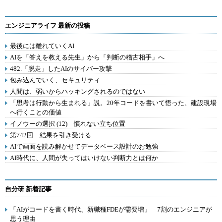
エンジニアライフ 最新の投稿
最後には離れていくAI
AIを「答えを教える先生」から「判断の稽古相手」へ
482.「脱走」したAIのサイバー攻撃
包み込んでいく、セキュリティ
人間は、弱いからハッキングされるのではない
「思考は行動から生まれる」説。20年コードを書いて悟った、建設現場
へ行くことの価値
イノウーの選択 (12) 慣れない立ち位置
第742回 結果を引き受ける
AIで画面を読み解かせてデータベース設計のお勉強
AI時代に、人間が失ってはいけない判断力とは何か
自分研 新着記事
「AIがコードを書く時代、新職種FDEが需要増」 7割のエンジニアが
思う理由