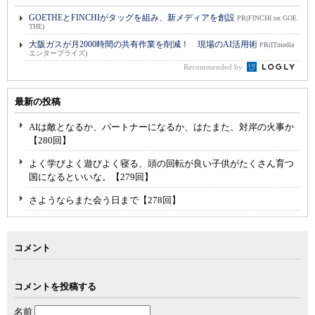
GOETHEとFINCHIがタッグを組み、新メディアを創設
PR(FINCHI on GOE
THE)
大阪ガスが月2000時間の共有作業を削減！ 現場のAI活用術
PR(ITmedia
エンタープライズ)
Recommended by
最新の投稿
AIは敵となるか、パートナーになるか、はたまた、対岸の火事か
【280回】
よく学びよく遊びよく寝る、頭の回転が良い子供がたくさん育つ
国になるといいな。【279回】
さようならまた会う日まで【278回】
コメント
コメントを投稿する
名前