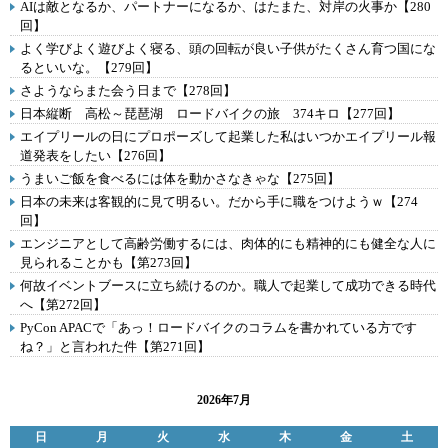
AIは敵となるか、パートナーになるか、はたまた、対岸の火事か【280
回】
よく学びよく遊びよく寝る、頭の回転が良い子供がたくさん育つ国にな
るといいな。【279回】
さようならまた会う日まで【278回】
日本縦断 高松～琵琶湖 ロードバイクの旅 374キロ【277回】
エイプリールの日にプロポーズして起業した私はいつかエイプリール報
道発表をしたい【276回】
うまいご飯を食べるには体を動かさなきゃな【275回】
日本の未来は客観的に見て明るい。だから手に職をつけようｗ【274
回】
エンジニアとして高齢労働するには、肉体的にも精神的にも健全な人に
見られることかも【第273回】
何故イベントブースに立ち続けるのか。職人で起業して成功できる時代
へ【第272回】
PyCon APACで「あっ！ロードバイクのコラムを書かれている方です
ね？」と言われた件【第271回】
2026年7月
日
月
火
水
木
金
土