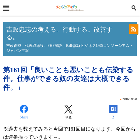
吉政忠志の考える。行動する。改善す
る。
吉政創成 代表取締役、PHP試験、Rails試験ビジネスOSSコンソーシアム・
ジャパン主宰
第161回「良いことも悪いことも伝染する
件。仕事ができる奴の友達は大概できる
件。」
»
2016/09/28
Share
2
見る
※過去を数えてみると今回で161回目になります。今回から
は連番振っていきます～。