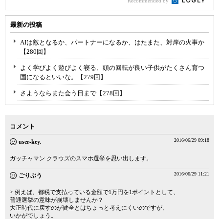
Recommended by
最新の投稿
AIは敵となるか、パートナーになるか、はたまた、対岸の火事か
【280回】
よく学びよく遊びよく寝る、頭の回転が良い子供がたくさん育つ
国になるといいな。【279回】
さようならまた会う日まで【278回】
コメント
2016/06/29 09:18
user-key.
ガッチャマン クラウズのスマホ選挙を思い出します。
2016/06/29 11:21
ごりぶう
> 例えば、都税で支払っている金額で1万円を1ポイントとして、
普通選挙の意味が崩壊しませんか？
大正時代に戻すのが健全とはちょっと考えにくいのですが、
いかがでしょう。