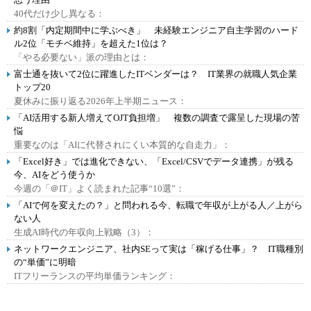
40代だけ少し異なる：
約8割「内定期間中に学ぶべき」 未経験エンジニア自主学習のハード
ル2位「モチベ維持」を超えた1位は？
「やる必要ない」派の理由とは：
富士通を抜いて2位に躍進したITベンダーは？ IT業界の就職人気企業
トップ20
夏休みに振り返る2026年上半期ニュース：
「AI活用する新人増えてOJT負担増」 複数の調査で露呈した現場の苦
悩
重要なのは「AIに代替されにくい本質的な自走力」：
「Excel好き」では進化できない、「Excel/CSVでデータ連携」が残る
今、AIをどう使うか
今週の「＠IT」よく読まれた記事“10選”：
「AIで何を変えたの？」と問われる今、転職で年収が上がる人／上がら
ない人
生成AI時代の年収向上戦略（3）：
ネットワークエンジニア、社内SEって実は「稼げる仕事」？ IT職種別
の“単価”に明暗
ITフリーランスの平均単価ランキング：