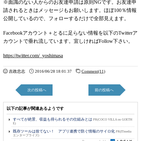
※面識のない人からのお友達申請は原則NGです。お友達申
請されるときはメッセージもお願いします。ほぼ100％情報
公開しているので、フォローするだけで全部見えます。
Facebookアカウント＋とるに足らない情報を以下のTwitterア
カウントで垂れ流しています。宜しければFollow下さい。
https://twitter.com/_yoshimasa
吉政忠志
2016/06/28 18:01:37
Comment(11)
次の投稿へ
前の投稿へ
以下の記事が関連あるようです
すべてが絶景、収益も得られるその仕組みとは
PR(COCO VILLA on GOETH
E)
既存ツールは捨てない！ アプリ連携で防ぐ情報のサイロ化
PR(ITmedia
エンタープライズ)