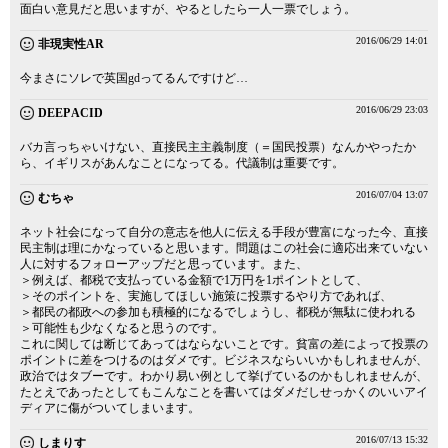
面白い意見だと思いますが、やるとしたら一人一票でしょう。
2016/06/29 14:01
非現実性AR
今まさにソレで英国gdってるんですけど…
2016/06/29 23:03
DEEP ACID
バカ言っちゃいけない、直接民主主義制度（＝国民投票）なんかやったか
ら、イギリスがあんなことになってる。代議制は重要です。
2016/07/04 13:07
むちゃ
ネット社会になって自分の意志を他人に伝える手段が豊富になった今、直接
民主制は理にかなっていると思います。問題はこの社会に適応出来ていない
人に対するフォローアップだと思っています。また、
＞例えば、都税で支払っている金額で1万円を1ポイントとして、
＞そのポイントを、実施してほしい施策に投票するやり方であれば、
＞都民の都政への参加も積極的になるでしょうし、都税が無駄に使われる
＞可能性も少なくなると思うのです。
これに関しては断じてあってはならないことです。貧富の差によって投票の
ポイントに差をつけるのはダメです。ビジネスならいいかもしれませんが、
政治ではタブーです。わかり易い例として挙げているのかもしれませんが、
たとえであったとしてもこんなことを書いてはダメだしせっかくのいいアイ
ディアに傷がついてしまいます。
2016/07/13 15:32
しまりす