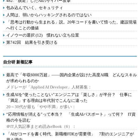
482.「脱走」したAIのサイバー攻撃
包み込んでいく、セキュリティ
人間は、弱いからハッキングされるのではない
「思考は行動から生まれる」説。20年コードを書いて悟った、建設現場
へ行くことの価値
イノウーの選択 (12) 慣れない立ち位置
第742回 結果を引き受ける
自分研 新着記事
最高で「年収6000万超」――国内企業が設けた高度AI職 どんなスキル
が求められるのか
メドレーが「Applied AI Developer」人材募集：
生成AIを“使ったことない”エンジニアは「楽しさ」が半分？ 仕事に
「満足」する理由は年代別でこんなに違った
20～30代が最も「やや不満」が多い：
“応用情報が消える”って本当？ 「生成AIパスポート」って何？ IT資
格の今を読む
＠IT人気記事まとめ読みeBook（6）：
「AIがコードを書く時代、新職種FDEが需要増」 7割のエンジニアが
思う理由