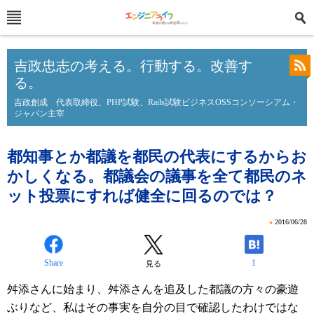
吉政忠志の考える。行動する。改善す
る。
吉政創成 代表取締役、PHP試験、Rails試験ビジネスOSSコンソーシアム・
ジャパン主宰
都知事とか都議を都民の代表にするからお
かしくなる。都議会の議事を全て都民のネ
ット投票にすれば健全に回るのでは？
»
2016/06/28
Share
1
見る
舛添さんに始まり、舛添さんを追及した都議の方々の豪遊
ぶりなど、私はその事実を自分の目で確認したわけではな