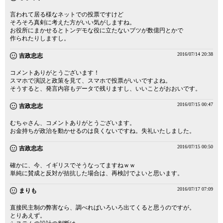
言われて居る様なネットでの投票ですけど
そろそろ真剣に考えた方がいい気がしますね。
お役所にまかせるとトンデモな役に立たないブツが数億円とかで
作られたりしますし。
2016/07/14 20:38
吉政忠志
コメントありがとうございます！
スマホで演説と政策を見て、スマホで投票がいいですよね。
そうすると、発言内容もデータで残りますし、いいことがおおいです。
2016/07/15 00:47
吉政忠志
むちゃさん、コメントありがとうございます。
お金持ちが政治を動かせるのは良くないですね。失礼いたしました。
2016/07/15 00:50
吉政忠志
確かに、今、イギリスでそうなってますねｗｗ
単純に賛成と反対が拮抗した場合は、再検討でよいと思います。
2016/07/17 07:09
まりも
直接民主制の弊害なら、調べればいろいろ出てくると思うのですが。
とりあえず。