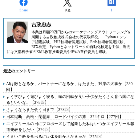
Share
1
見る
吉政忠志
本業は月額20万円からのマーケティングアウトソーシングを
展開する
吉政創成株式会社
の代表取締役。
Pythonエンジニ
ア認定試験、PHP技術者認定試験、Rails技術者認定試験、
RTX検定、Pythonとネットワークの自動化検定を主催。過去
には文部科学省のXML教育推進委員やIPAの選任委員も経験。
最近のエントリー
AIは敵となるか、パートナーになるか、はたまた、対岸の火事か【280
回】
よく学びよく遊びよく寝る、頭の回転が良い子供がたくさん育つ国にな
るといいな。【279回】
さようならまた会う日まで【278回】
日本縦断 高松～琵琶湖 ロードバイクの旅 374キロ【277回】
エイプリールの日にプロポーズして起業した私はいつかエイプリール報
道発表をしたい【276回】
うまいご飯を食べるには体を動かさなきゃな【275回】