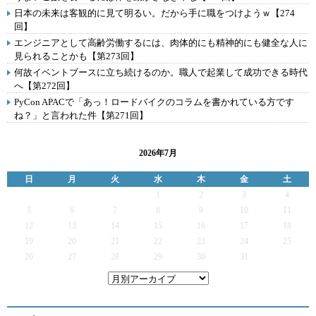
日本の未来は客観的に見て明るい。だから手に職をつけようｗ【274
回】
エンジニアとして高齢労働するには、肉体的にも精神的にも健全な人に
見られることかも【第273回】
何故イベントブースに立ち続けるのか。職人で起業して成功できる時代
へ【第272回】
PyCon APACで「あっ！ロードバイクのコラムを書かれている方です
ね？」と言われた件【第271回】
2026年7月
日
月
火
水
木
金
土
1
2
3
4
5
6
7
8
9
10
11
12
13
14
15
16
17
18
19
20
21
22
23
24
25
26
27
28
29
30
31