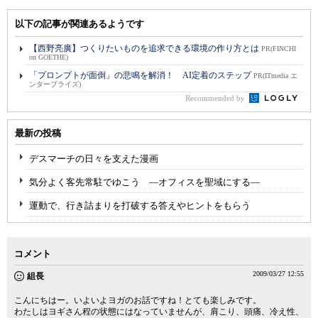
以下の記事が関連あるようです
【西野亮廣】つくりたいものを追求できる環境の作り方とは
PR(FINCHI
on GOETHE)
「プロンプトが面倒」の悲鳴を解消！ AI定着のステップ
PR(ITmedia エ
ンタープライズ)
Recommended by
最新の投稿
デスマーチの日々を支えた漫画
気分よく客先常駐でゆこう ―オフィスを聖域にする―
運動で、行き詰まりを打破する答えやヒントをもらう
コメント
2009/03/27 12:55
組長
こんにちはー。いよいよヨガのお話ですね！とても楽しみです。
わたしはヨギさん程の状態にはなっていませんが、肩こり、頭痛、冷え性、