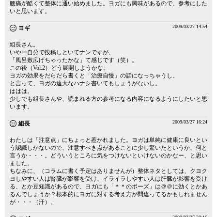
腰痛が酷くて整体に通い始めました。ヨガにも興味があるので、参考にした
いと思います。
2009/03/27 14:54
ヨギ
組長さん。
いやー自分で投稿しといてナンですが、
「風呂敷広げちゃったかな」て感じです（笑）。
この後（Vol.2）どう展開しようかな。
ヨガの効果をだらだら書くと「治療自慢」の話になっちゃうし。
と言って、ヨガの遠大なハナシ書いてもしょうがないし。
ははは。
少しでも組長さんや、読まれる方の参考になる内容になるようにしたいと思
います。
2009/03/27 16:24
組長
わたしは「注意点」にちょっと惹かれました。ヨガは単純に健康に良いとい
う認識しかないので、注意すべき点があることに少し驚いたというか、何と
言うか・・・。どういうところに気をつけないといけないのかなー、と思い
ました。
ちなみに、（コラムに書く予定はありませんが）整体ネタとしては、クヨク
ヨしやすい人は腎臓が影響を受け、イライラしやすい人は肝臓が影響を受け
る、とか豆知識があるので、ヨガにも「＊＊のポーズ」は＠＠に効くとかあ
るんでしょうか？根本的にヨガに対する考え方が間違ってるかもしれません
が・・・（汗）。