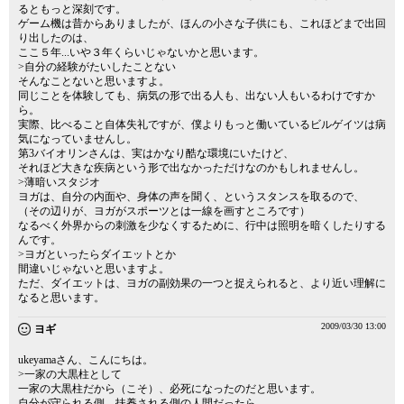
るともっと深刻です。
ゲーム機は昔からありましたが、ほんの小さな子供にも、これほどまで出回
り出したのは、
ここ５年...いや３年くらいじゃないかと思います。
>自分の経験がたいしたことない
そんなことないと思いますよ。
同じことを体験しても、病気の形で出る人も、出ない人もいるわけですか
ら。
実際、比べること自体失礼ですが、僕よりもっと働いているビルゲイツは病
気になっていませんし。
第3バイオリンさんは、実はかなり酷な環境にいたけど、
それほど大きな疾病という形で出なかっただけなのかもしれませんし。
>薄暗いスタジオ
ヨガは、自分の内面や、身体の声を聞く、というスタンスを取るので、
（その辺りが、ヨガがスポーツとは一線を画すところです）
なるべく外界からの刺激を少なくするために、行中は照明を暗くしたりする
んです。
>ヨガといったらダイエットとか
間違いじゃないと思いますよ。
ただ、ダイエットは、ヨガの副効果の一つと捉えられると、より近い理解に
なると思います。
2009/03/30 13:00
ヨギ
ukeyamaさん、こんにちは。
>一家の大黒柱として
一家の大黒柱だから（こそ）、必死になったのだと思います。
自分が守られる側、扶養される側の人間だったら、