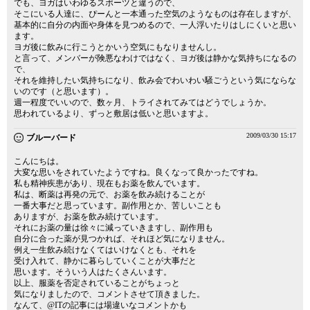
でも、ヨガはいわゆるスポーツと違うので、
そこにいる人達に、ぴーんと一本通った空気のようなものは存在しますが、
基本的に自分の内面や身体を見つめるので、一人浮いたりはしにくいと思い
ます。
ヨガ後に飲みに行こうとかいう空気にもなりませんし。
と言って、メンバーが険悪なわけではなく、ヨガ後は静かな気持ちになるの
で、
それを維持したい気持ちになり、飲み会でわいわい騒ごうという気にならな
いのです（と思います）。
週一程度でいいので、数ヶ月、トライされてみてはどうでしょうか。
思われているより、ずっと敷居は低いと思いますよ。
2009/03/30 15:17
ブルーバード
こんにちは。
大変な思いをされていたようですね。良くなって良かったですね。
私も精神疾患があり、現在もお薬を飲んでいます。
私は、断薬は再発の元で、お薬を飲み続けることが
一番大事だと思っています。副作用とか、苦しいことも
ありますが、お薬を飲み続けています。
それにお薬の量は徐々に減っていきますし、副作用も
自分に合った薬が見つかれば、それほど気になりません。
例え一生飲み続けなくてはいけなくとも、それを
受け入れて、静かに暮らしていくことが大事だと
思います。そういう人はたくさんいます。
以上、服薬を否定されていることがちょっと
気になりましたので、コメントさせて頂きました。
なんて、@ITの記事には場違いなコメントかも