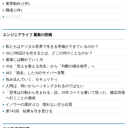
業界動向 (1件)
職場 (1件)
転職活動
エンジニアライフ 最新の投稿
私たちはデジタル世界で生きる準備ができているのか？
AIにDB設計を任せるとは、どこの何のことなのか？
最後には離れていくAI
AIを「答えを教える先生」から「判断の稽古相手」へ
482.「脱走」したAIのサイバー攻撃
包み込んでいく、セキュリティ
人間は、弱いからハッキングされるのではない
「思考は行動から生まれる」説。20年コードを書いて悟った、建設現場
へ行くことの価値
イノウーの選択 (12) 慣れない立ち位置
第742回 結果を引き受ける