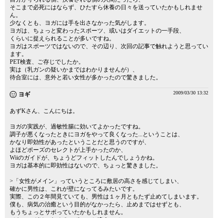
そこまで必死にはならず、ひたすら休養の日々を送っていたかもしれませ
ん。
少なくとも、ヨガには手を出さなかった気がします。
ヨガは、ちょっと変わったスポーツ、或いはダイエットの一手段、
くらいに捉えられることが多いですね。
ヨガはスポーツではないので、その辺り、次回の記事で触れようと思ってい
ます。
PET検査、ご存じでしたか。
実は（乳ガンの疑いかまではわかりませんが）、
待合室には、意外と若い女性が多かったので驚きました。
2009/03/30 13:32
ヨギ
あずKさん、こんにちは。
ヨガの実践が、過敏性腸に効いてよかったですね。
調子が悪くなったときにヨガをやって良くなった...ということは、
かなり即効性があったということだと思うのですが、
よほどポーズのセレクトが上手かったのか、
Wiiのガイドが、ちょうどフィットしたんでしょうかね。
ヨガは基本的に即効性はないので、ちょっと驚きました。
>「女性がメイン」っていうところに敷居の高さを感じてしまい、
確かに男性は、これが壁になってるみたいです。
実際、この２年間見ていても、男性は１ヶ月ともたず止めてしまいます。
僕も、病気の治癒という目的がなかったら、止めまではせずとも、
もうちょっとサボっていたかもしれません。