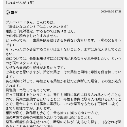
しれませんが（笑）
2009/03/30 17:38
ヨギ
ブルーバードさん、こんにちは。
（場違いなコメントではないと思います）
服薬は「絶対否定」するものではありません。
その様に読めましたらすみません。
どうやっても、一生薬を飲み続けざるを得ない方もいます。（私の父もそう
です）
そういった方を否定するつもりは全くないことを、まずはお伝えさせてくだ
さい。
薬については、長期服用せずに済む方法があるならそれを探したい、という
のが僕のスタンスです。
なぜなら薬害の可能性があるからです。
ご存じかと思いますが、殆どの薬は、その薬性と同時に毒性も併せ持ってい
ます。
ある病気に対して、毒性よりも薬性が有効だと判断した場合、その薬が処方
されます。
風邪薬一つ取ってもそうです。
従って服薬するということは、毒性も同時に体内に取り入れるということな
ので、長期に服薬するということは、毒性も体内に取り入れ続けるというこ
とで、場合によっては臓器に蓄積し、いつか薬害をもたらす可能性.....あく
まで可能性ですが、あります。
相性が良く、副作用も少なく、量も徐々に減ってゆく一方で、
頭の片隅で薬害の可能性を思いつつ服薬し続けることと、
薬害の可能性自体を絶つべく、断薬の方法が「あるなら探す」（なければ諦
める）ことを天秤にかけた場合、