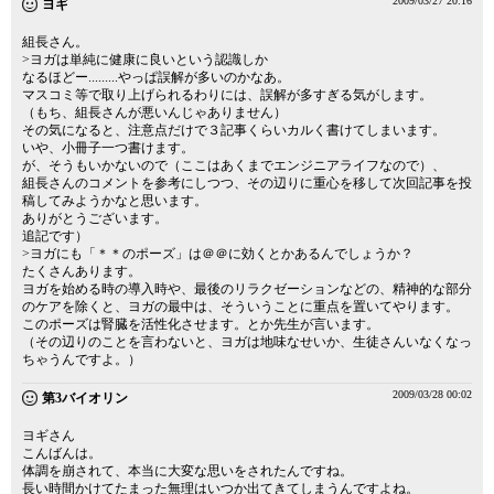
2009/03/27 20:16
ヨギ
組長さん。
>ヨガは単純に健康に良いという認識しか
なるほどー.........やっぱ誤解が多いのかなあ。
マスコミ等で取り上げられるわりには、誤解が多すぎる気がします。
（もち、組長さんが悪いんじゃありません）
その気になると、注意点だけで３記事くらいカルく書けてしまいます。
いや、小冊子一つ書けます。
が、そうもいかないので（ここはあくまでエンジニアライフなので）、
組長さんのコメントを参考にしつつ、その辺りに重心を移して次回記事を投
稿してみようかなと思います。
ありがとうございます。
追記です）
>ヨガにも「＊＊のポーズ」は＠＠に効くとかあるんでしょうか？
たくさんあります。
ヨガを始める時の導入時や、最後のリラクゼーションなどの、精神的な部分
のケアを除くと、ヨガの最中は、そういうことに重点を置いてやります。
このポーズは腎臓を活性化させます。とか先生が言います。
（その辺りのことを言わないと、ヨガは地味なせいか、生徒さんいなくなっ
ちゃうんですよ。）
2009/03/28 00:02
第3バイオリン
ヨギさん
こんばんは。
体調を崩されて、本当に大変な思いをされたんですね。
長い時間かけてたまった無理はいつか出てきてしまうんですよね。