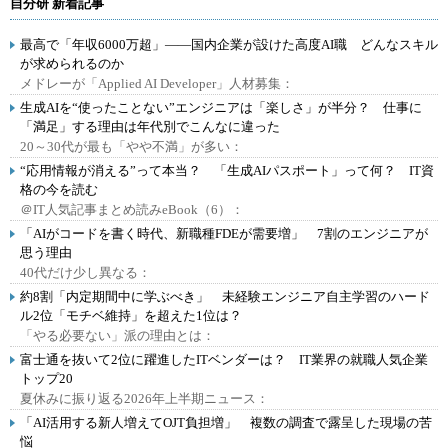
自分研 新着記事
最高で「年収6000万超」――国内企業が設けた高度AI職 どんなスキル
が求められるのか
メドレーが「Applied AI Developer」人材募集：
生成AIを“使ったことない”エンジニアは「楽しさ」が半分？ 仕事に
「満足」する理由は年代別でこんなに違った
20～30代が最も「やや不満」が多い：
“応用情報が消える”って本当？ 「生成AIパスポート」って何？ IT資
格の今を読む
＠IT人気記事まとめ読みeBook（6）：
「AIがコードを書く時代、新職種FDEが需要増」 7割のエンジニアが
思う理由
40代だけ少し異なる：
約8割「内定期間中に学ぶべき」 未経験エンジニア自主学習のハード
ル2位「モチベ維持」を超えた1位は？
「やる必要ない」派の理由とは：
富士通を抜いて2位に躍進したITベンダーは？ IT業界の就職人気企業
トップ20
夏休みに振り返る2026年上半期ニュース：
「AI活用する新人増えてOJT負担増」 複数の調査で露呈した現場の苦
悩