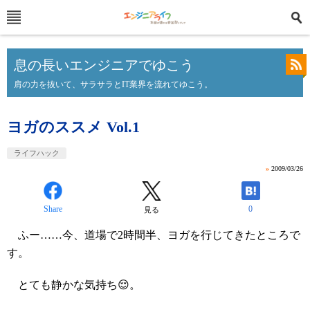
息の長いエンジニアでゆこう
肩の力を抜いて、サラサラとIT業界を流れてゆこう。
ヨガのススメ Vol.1
ライフハック
»
2009/03/26
Share
0
見る
ふー……今、道場で2時間半、ヨガを行じてきたところで
す。
とても静かな気持ち😌。