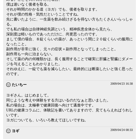
僕は迷いなく後者を取る。
それが時間のかかる道（ヨガ）でも、後者を取ります。
それが僕の性格・気性だということですね。
先に書いたように、一生薬を飲み続けざるを得ない方もたくさんいらっしゃ
る。
でも私の場合は自律神経失調という、精神疾患全体から見たら、
深刻度は軽いものであっただけに、尚更思ったのです。
まして僕の場合、８錠くらいの薬が、あっという間に２０錠くらいの服用に
なったこと。
副作用が非常に強く、元々の症状＋副作用となってしまったこと。
副作用も一向に治まらない。
そして薬の内の何種類かは、長く服用することで確実に肝臓と腎臓にダメー
ジを与えることもわかりました。
それゆえに、一錠でも薬を減らしたい。最終的には断薬したいと強く思った
のです。
2009/04/23 16:38
たいちー
ヨギさん。はじめまして。
同じような考えや体験をする方はいるのだなぁと思いました。
私の場合は、太極拳で健康回復へ向けて邁進中です。
URLの健康コラムに、体験記を書いてありますので、見てもらえればうれし
いです。
ヨガについても、いろいろ教えてほしいですね。
2009/04/24 08:33
ヨギ