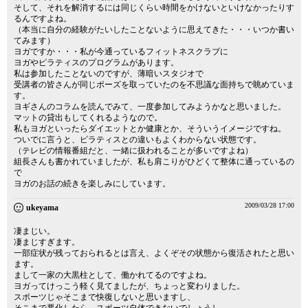
そして、それを解消するには同じくらい時間をかけないといけなかったりす
るんですよね。
（本当に自分の経験がたいしたことないように思えてきた・・・いつか書い
てみます）
ヨガですか・・・私が今通っているフィットネスクラブに
ヨガやピラティスのプログラムがあります。
私は参加したことないのですが、薄暗いスタジオで
受講者の皆さんが同じポーズを取っていたのを不思議な面持ちで眺めていま
す。
ヨギさんのコラムを読んでみて、一度参加してみようかなと思いました。
マットの貸出もしてくれるようなので。
私もヨガといったらダイエットとか健康とか、そういうイメージですね。
ついでに言うと、ピラティスとの違いもよくわからない状態です。
（テレビの情報番組だと、一緒に扱われることが多いですよね）
組長さんも書かれていましたが、私も肩こりがひどくて整体に通っているの
で
ヨガのお話の続きを楽しみにしています。
2009/03/28 17:00
ukeyama
凄まじい。
凄まじすぎます。
一部症状が残っておられるとは言え、よくぞその状態から復活されたと思い
ます。
まして一家の大黒柱として、働かれてるのですよね。
ヨガってけっこう軽く見てましたが、ちょっと変わりました。
スポーツじゃそこまで快復しないと思いますし、