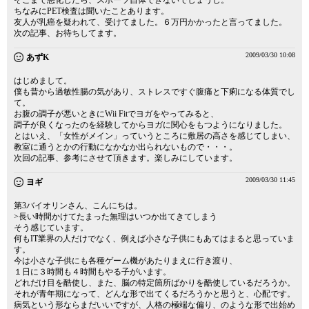
そこまで悪化したら、スポーツ自体できないでしょうし。
ちなみにPET検査は聞いたことあります。
友人が乳癌を疑われて、受けてました。６万円かかったと言ってました。
次の記事、お待ちしてます。
2009/03/30 10:08
あずK
はじめまして。
僕も昔から過敏性腸の気があり、ストレスですぐ腹痛と下痢になる体質でし
て。
お腹の調子が悪いときにWii Fitでヨガをやってみると、
調子が良くなったのを経験してからヨガに関心をもつようになりました。
とはいえ、「女性がメイン」っていうところに敷居の高さを感じてしまい、
教室に通うとかの行動になかなか出られないもので・・・。
次回の記事、参考にさせて頂きます。楽しみにしています。
2009/03/30 11:45
ヨギ
第3バイオリンさん、こんにちは。
>長い時間かけてたまった無理はいつか出てきてしまう
そう感じています。
何もIT業界の人だけでなく、例えば小さな子供にもあてはまると思っていま
す。
今は小さな子供にも各種ゲーム機があたりまえに行き渡り、
１日に３時間も４時間もやる子がいます。
どれだけ目を酷使し、また、脳の特定箇所ばかりを酷使しているだろうか。
それが青年期になって、どんな形で出てくるだろうかと思うと、心配です。
病気という形ならまだいいですが、人格の極端な偏り、のような形で出始め