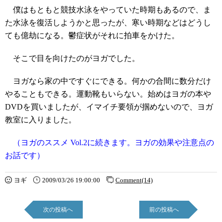
僕はもともと競技水泳をやっていた時期もあるので、ま
た水泳を復活しようかと思ったが、寒い時期などはどうし
ても億劫になる。鬱症状がそれに拍車をかけた。
そこで目を向けたのがヨガでした。
ヨガなら家の中ですぐにできる。何かの合間に数分だけ
やることもできる。運動靴もいらない。始めはヨガの本や
DVDを買いましたが、イマイチ要領が掴めないので、ヨガ
教室に入りました。
（ヨガのススメ Vol.2に続きます。ヨガの効果や注意点の
お話です）
ヨギ
2009/03/26 19:00:00
Comment(14)
次の投稿へ
前の投稿へ