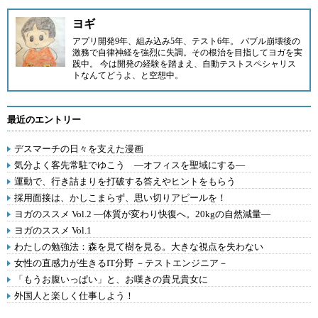
ヨギ
アプリ開発9年、組み込み5年、テスト6年。 バブル崩壊後の
激務で自律神経を強烈に失調。その根治を目指してヨガを実
践中。 今は開発の経験を踏まえ、自動テストスペシャリス
トなんてどうよ、と空想中。
最近のエントリー
デスマーチの日々を支えた漫画
気分よく客先常駐でゆこう ―オフィスを聖域にする―
運動で、行き詰まりを打破する答えやヒントをもらう
採用面接は、かしこまらず、思い切りアピールを！
ヨガのススメ Vol.2 ―体質が変わり快復へ。20kgの自然減量―
ヨガのススメ Vol.1
わたしの勉強法：森を見て樹を見る。大きな視点を失わない
女性の直感力が生きるIT分野 －テストエンジニア－
「もうお腹いっぱい」と、お嘆きの貴兄貴女に
外国人と楽しく仕事しよう！