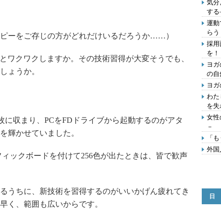
気分
する
運動
らう
ピーをご存じの方がどれだけいるだろうか……）
採用
を！
とワクワクしますか。その技術習得が大変そうでも、
ヨガ
しょうか。
の自
ヨガの
わた
を失
女性
枚に収まり、PCをFDドライブから起動するのがアタ
－
を輝かせていました。
「も
外国
ィックボードを付けて256色が出たときは、皆で歓声
るうちに、新技術を習得するのがいいかげん疲れてき
日
早く、範囲も広いからです。