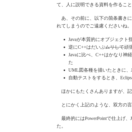
て、人に説明できる資料を作ること
あ、その前に、以下の箇条書きに
れてしまうのでご遠慮くださいね。
Javaが本質的にオブジェク
逆にC++はだいぶ
ムリして
頑
Javaに比べ、C++はかな
た
UML図各種を描いたときに、
自動テストをするとき、Eclip
ほかにもたくさんありますが、記
とにかく上記のような、双方の言
最終的にはPowerPointで仕上げ、J
た。