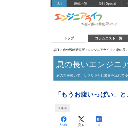
TOP
連載一覧
＠IT Special
トップ
コラムニスト一覧
@IT
>
自分戦略研究所
>
エンジニアライフ
>
息の長
息の長いエンジニ
肩の力を抜いて、サラサラとIT業界を流れて
「もうお腹いっぱい」と
スキル
Share
4
見る