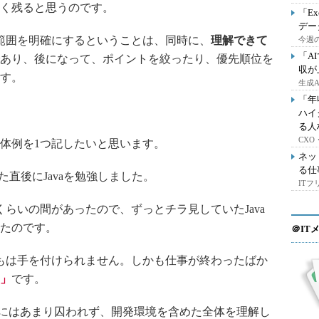
く残ると思うのです。
「E
デー
範囲を明確にするということは、同時に、
理解できて
今週の
「A
あり、後になって、ポイントを絞ったり、優先順位を
収が
す。
生成
「年
ハイ
る人
CX
体例を1つ記したいと思います。
ネッ
る仕
直後にJavaを勉強しました。
IT
らいの間があったので、ずっとチラ見していたJava
たのです。
＠IT
もは手を付けられません。しかも仕事が終わったばか
」
です。
等にはあまり囚われず、開発環境を含めた全体を理解し