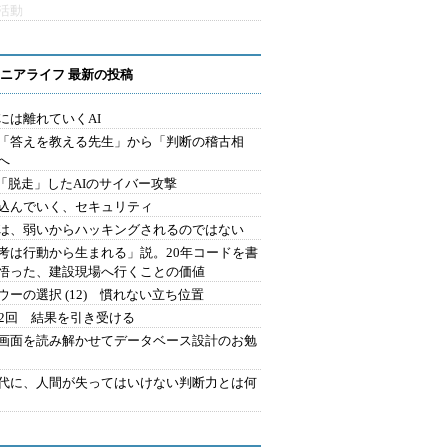
活動
ニアライフ 最新の投稿
には離れていくAI
を「答えを教える先生」から「判断の稽古相
へ
2.「脱走」したAIのサイバー攻撃
込んでいく、セキュリティ
は、弱いからハッキングされるのではない
考は行動から生まれる」説。20年コードを書
悟った、建設現場へ行くことの価値
ウーの選択 (12) 慣れない立ち位置
42回 結果を引き受ける
で画面を読み解かせてデータベース設計のお勉
時代に、人間が失ってはいけない判断力とは何