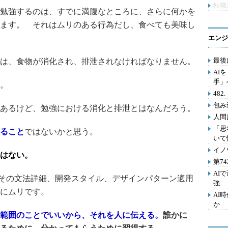
転職
勉強するのは、すでに満腹なところに、さらに何かを
ます。 それはムリのある行為だし、食べても美味し
エンジ
最後
は、食物が消化され、排泄されなければなりません。
AI
手」
。
48
包み
あるけど、勉強における消化と排泄とはなんだろう。
人間
「思
ること
ではないかと思う。
いて
イノ
はない。
第7
AI
、その文法詳細、開発スタイル、デザインパターン適用
強
にムリです。
AI
か
範囲のことでいいから、
それを人に伝える。
誰かに