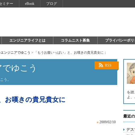
セミナー
eBook
ブログ
エンジニアライフとは
コラムニスト募集
プライバシーポリ
いエンジニアでゆこう
>
「もうお腹いっぱい」と、お嘆きの貴兄貴女に：
アでゆこう
RSS
ゆこう。
を踏
よ、
、お嘆きの貴兄貴女に
最近の
»
2009/02/10
デス