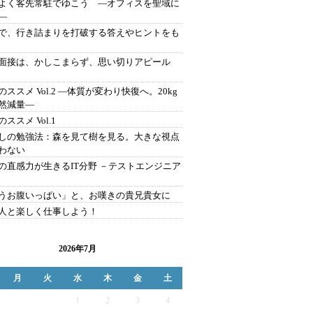
よく客先常駐でゆこう ―オフィスを聖域に
―
で、行き詰まりを打破する答えやヒントをも
面接は、かしこまらず、思い切りアピール
のススメ Vol.2 ―体質が変わり快復へ。20kg
然減量―
ススメ Vol.1
しの勉強法：森を見て樹を見る。大きな視点
わない
の直感力が生きるIT分野 －テストエンジニア
うお腹いっぱい」と、お嘆きの貴兄貴女に
人と楽しく仕事しよう！
2026年7月
月
火
水
木
金
土
1
2
3
4