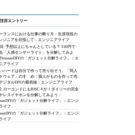
注目エントリー
ーランスにおける仕事の断り方：生涯現役の
エンジニアを目指して：エンジニアライフ
2回: 予想以上にちゃんとしている？ 330円で
る「人感センサーライト」を分解してみよ
ThousanDIYの「ガジェット分解ライフ」：エ
ニアライフ
いハードは自分で作って売り出そう。「同人
ドウェア」のすゝめ：個人がものを作って売
デジタルDIYの最前線：エンジニアライフ
回: ローエンドにもRISC-Vが！ダイソーの完全
ヤレスイヤホンを分解してみよう：
ousanDIYの「ガジェット分解ライフ」：エンジ
ライフ
ousanDIYの「ガジェット分解ライフ」：エンジ
ライフ