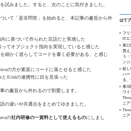
を試みました。すると、次のことに気付きました。
ついて「是非問答」を始めると、本記事の趣旨から外
はてブ
フリ
IT
ト指向に基づいて作られた言語だと実感した
第2
張ってオブジェクト指向を実現していると感じた
買え
り神経を細かく巡らしてコードを書く必要がある、と感じ
う：
ンジ
欲し
Javaの方が素直にコードに落とせると感じた
ハー
seとJUnitの連携性に目を見張った
る、
第3
事の趣旨から外れるので割愛します。
ワイ
Th
ニア
語の違いや共通点をまとめてゆきました。
Th
ニア
avaの
社内研修の一資料として使えるもの
にしまし