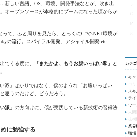
…新しい言語、OS、環境、開発手法などが、吹き出
5
。オープンソースが本格的にブームになった頃からか
12
19
なって、ふと周りを見たら、とっくにC#や.NET環境が
26
P、Rubyの流行。スパイラル開発、アジャイル開発 etc.
出てくる度に、
「またかよ、もうお腹いっぱい🐷」
と
カテゴ
。
キャリ
コミ
い派」ばかりではなく、僕のような「お腹いっぱい
スキル
と思うのだけど、どうだろう。
ライ
ワー
い派」
の方向けに、僕が実践している新技術の習得法
人間
技術
業界動
ために勉強する
職場 