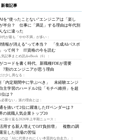
 新着記事
AIを“使ったことない”エンジニアは「楽し
が半分？ 仕事に「満足」する理由は年代別
んなに違った
～30代が最も「やや不満」が多い：
用情報が消える”って本当？ 「生成AIパスポ
」って何？ IT資格の今を読む
人気記事まとめ読みeBook（6）：
Iがコードを書く時代、新職種FDEが需要
 7割のエンジニアが思う理由
代だけ少し異なる：
割「内定期間中に学ぶべき」 未経験エンジ
自主学習のハードル2位「モチベ維持」を超
1位は？
る必要ない」派の理由とは：
通を抜いて2位に躍進したITベンダーは？
業界の就職人気企業トップ20
みに振り返る2026年上半期ニュース：
I活用する新人増えてOJT負担増」 複数の調
露呈した現場の苦悩
なのは「AIに代替されにくい本質的な自走力」：