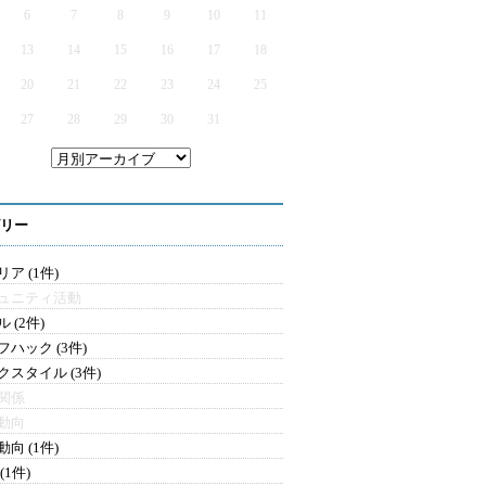
6
7
8
9
10
11
13
14
15
16
17
18
20
21
22
23
24
25
27
28
29
30
31
リー
ア (1件)
ュニティ活動
 (2件)
フハック (3件)
クスタイル (3件)
関係
動向
向 (1件)
(1件)