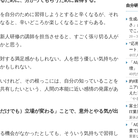
るために、分かってもらうために習得する。
自分研
を自分のために習得しようとすると辛くなるが、それ
生成
なると、辛いどころか楽しくなることすらある。
さ」
でこ
新人研修の講師を担当させると、すごく張り切る人が
20
“応
かと思う。
ート
＠IT
対する満足感かもしれない。人を想う優しい気持ちか
「A
かもしれない。
増」
40
いけれど、その根っこには、自分の知っていることを
約8
ニア
共有したいという、人間の本能に近い感情の発露があ
えた
「や
富士
だけでも）立場が変わる」ことで、意外とやる気が出
IT
夏休
「A
査で
る機会がなかったとしても、そういう気持ちで習得し
重要