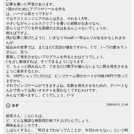
記事を書いた甲斐があります。
>誰かのためにアプリやツールを作る
は、ハードル高そうですか？
でもテストエンジニアのみとは言え、それを１X年。
小さいながらシェルスクリプトを書いた経験がおありなら、
恐らくはアプリを作る基礎の土台はあるんじゃないでしょうか。
例えばですよ。
僕が記事に挙げたように、いきなりVisualC++等はムリがあるかもしれませ
んが、
組込みの世界では、まだまだC言語が健在ですから、Cで、1～75の数をラン
ダムに、且つ、
重複して発生させないプログラムを作るとかはどうでしょう。
Cを少し勉強すれば、すぐできるようになります。
で、ちょっと踏み込んで、できるだけ数字が偏らないように数を発生させる
ように改良するとか。
今、100円ショップに行けば、ビンゴゲーム用のカードが30枚100円で売って
ますから、
それでビンゴゲームができますよね。乱数を発生させるための、デパートな
んかで売ってる高いオモチャを買わなくてすむわけです。
みんなで遊べますし。どうでしょう。(^^)/
2009/03/11 12:49
ヨギ
組長さん、こんにちは。
ど、どんな無謀な格取得計画ブチ上げたんでしょう。
興味あるところです。
しばらくすると、「昨日までわかってたことが、今日わからない」という時