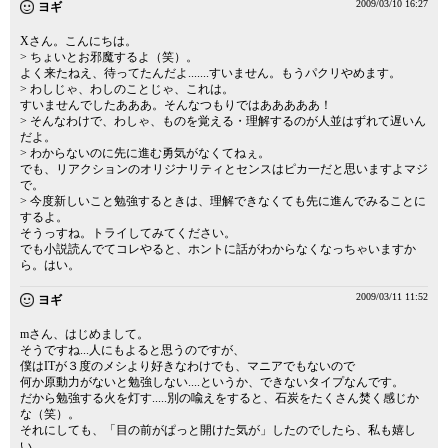
2009/03/10 16:27
ヨギ
Xさん。こんにちは。
> ちょいとお邪魔するよ（笑）。
よく来たねえ、待ってたんだよ.......すいません。もうパクリやめます。
> わしじゃ、わしのことじゃ、これは。
すいませんでしたあああ。そんなつもりではあああああ！
> そんなわけで、わしゃ、ものを覚える・理解するのが人並はずれて遅いん
だよ。
> わからないのに先に進む勇気がなくてねぇ。
でも、リアクションのオリジナリティとセンスはピカ一だと思いますよマジ
で。
> 今度新しいこと勉強するときは、理解できなくても先に進んでみることに
するよ。
そうっすね。トライしてみてください。
でも小説読んでてコレやると、ホントに話がわからなくなっちゃいますか
ら。はい。
2009/03/11 11:52
ヨギ
mさん、はじめまして。
そうですね...人にもよると思うのですが、
僕はITが３度のメシより好きなわけでも、マニアでもないので
何か原動力がないと勉強しない....というか、できないタイプなんです。
だから勉強する火を灯す.....別の喩えをすると、石炭をたくさん焚く感じか
な（笑）。
それにしても、「目の前がぱっと開けた気が」したのでしたら、私も嬉し
い。