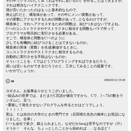
その中でクラスのしくみ（又はそれに近いもの）を作ることはできますが、
それは相当なハイテクニックです。
僕が言いたかったのはもっと基本的なもので、
例えばCだと、構造体があって、その中にメンバ変数があって、
その変数にアクセスするための関数があって...となるわけですが、
構造体と、それへアクセスするための関数は、結びつきはないですよね。
C++のコンストラクタやデストラクタに相当する関数もバラで作って、
プログラマが明示的に実行させる必要がある。
そこで、構造体と関数をC++のように
少しでも有機的に結びつけることはできないものか。
構造体の実体（変数）を生成/解放するときに、
コンストラクタやデストラクタに相当するものを、
自動的に実行させる手段はないものか。
そういうことを、Cではどうプログラミングすればできるだろう。
或いは近いものができるだろうかと、工夫してみることの提案です。
いかがでしょうか。
2009/03/12 19:49
m
ヨギさん、お返事ありがとうございました。
>組込みの世界では、まだまだC言語が健在ですから、Cで、1～75の数をラ
ンダムに、且つ、
>重複して発生させないプログラムを作るとかはどうでしょう。
！！！！！
実は、Ｃは自分の大学のときの専門です（石田晴久先生の御本にお世話にな
りました。合掌）。
C++も会社で多少、鍛えられました。なぜだかJavaは苦手なのですが（汗）
そうか！ そんな、ちょっとしたことから始めれば……なるほど！