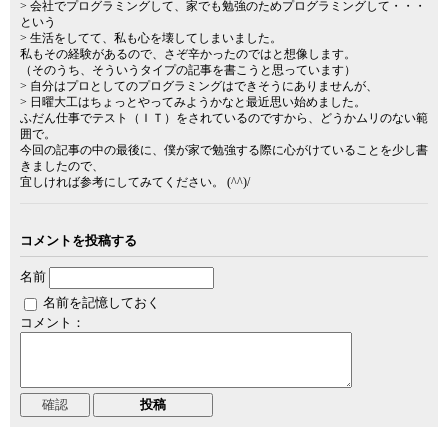
> 会社でプログラミングして、家でも勉強のためプログラミングして・・・
という
> 生活をしてて、私も心を壊してしまいました。
私もその経験があるので、さぞ辛かったのではと想像します。
（そのうち、そういうタイプの記事を書こうと思っています）
> 自分はプロとしてのプログラミングはできそうにありませんが、
> 日曜大工はちょっとやってみようかなと最近思い始めました。
ふだん仕事でテスト（ＩＴ）をされているのですから、どうかムリのない範
囲で。
今回の記事の中の最後に、僕が家で勉強する際に心がけていることを少し書
きましたので、
宜しければ参考にしてみてください。 (^^)/
コメントを投稿する
名前
名前を記憶しておく
コメント：