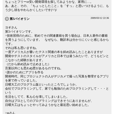
ちょっとフリーor安い開発環境を探してみようかな、家用に…。
あ、あと、その、「ちょっとしたこと」を「すっ」と思いつけるように、も
う少し頭をやわらかくしたいです(^^)/
2009/03/12 22:36
第3バイオリン
ヨギさん
第3バイオリンです。
>技術習得のために、初めてその関連書籍を買う場合は、日本人著作の書籍
を買うようにしています。 なぜなら、翻訳本は分かりにくいと感じるから
です。
それは私も思いますね。
一度アメリカ人が書いたテスト関連の本を斜め読みしたことありますが
開発やテストのスタイルがアメリカと日本では違うみたいで、どうもピンと
こなかった経験があります。
（だから斜め読みで止めました）
言葉以外にも思わぬ壁があるものですね。
>誰かのためにアプリを作る
開発時代、同じプロジェクトの人がデジカメで撮った写真を整理するアプリ
を家で作っていました。
日曜大工のプログラム版といったところでしょうか。
会社でプログラミングして、家でも勉強のためプログラミングして・・・と
いう
生活をしてて、私も心を壊してしまいました。
自分はプロとしてのプログラミングはできそうにありませんが、
日曜大工はちょっとやってみようかなと最近思い始めました。
>mさん