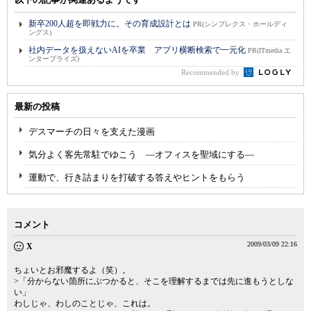
新卒200人超を即戦力に。その育成設計とは
PR(シンプレクス・ホールディ
ングス)
社内データを扱えないAIを卒業 アプリ横断検索で一元化
PR(ITmedia エ
ンタープライズ)
Recommended by
最新の投稿
デスマーチの日々を支えた漫画
気分よく客先常駐でゆこう ―オフィスを聖域にする―
運動で、行き詰まりを打破する答えやヒントをもらう
コメント
2009/03/09 22:16
X
ちょいとお邪魔するよ（笑）。
>「分からない箇所にぶつかると、そこを理解するまでは先に進もうとしな
い」
わしじゃ、わしのことじゃ、これは。