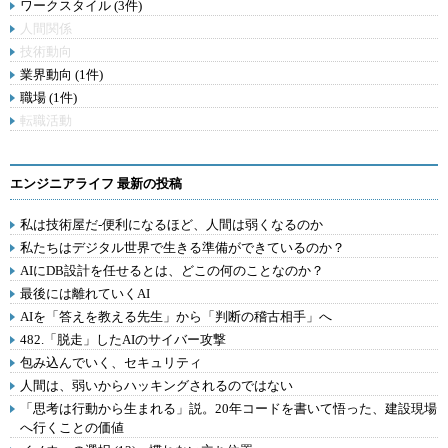
ワークスタイル (3件)
人間関係
技術動向
業界動向 (1件)
職場 (1件)
転職活動
エンジニアライフ 最新の投稿
私は技術屋だ-便利になるほど、人間は弱くなるのか
私たちはデジタル世界で生きる準備ができているのか？
AIにDB設計を任せるとは、どこの何のことなのか？
最後には離れていくAI
AIを「答えを教える先生」から「判断の稽古相手」へ
482.「脱走」したAIのサイバー攻撃
包み込んでいく、セキュリティ
人間は、弱いからハッキングされるのではない
「思考は行動から生まれる」説。20年コードを書いて悟った、建設現場
へ行くことの価値