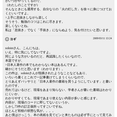
がいつかやってくるので、
（わたしのことですが）
そんなときにも通用する、自分なりの「火の灯し方」を徐々に身につけてお
くといいですよ。
>上手に息抜きしながら楽しく
そうそう、勉強のコツはこれに尽きます。
楽しくないとね。
私は「息抜き」でなく「手抜き」にならぬよう、気を付けたいと思います。
2009/03/11 13:24
ヨギ
soloistさん、こんにちは。
いえ、特に気にしてないですよ。
同じような方がいるのだと、再認識したくらいなので。
本題ですが、
>日本人著作の本でもわからない本はあるんですよ。
確かにそうだと思います（わかります）。
この件は、soloistさんが指摘されたようなことなどもあり、
いろいろ書くとこれで一記事書けてしまうくらいなので、
とりあえずバッサリと「日本人著作の書籍を買うようにしています」と書い
たのです。
売れてはいるけど、現場をあまり知らない、学者さんが書いた書籍はわかり
にくいか、
わかりやすくても、現場であまり使えない内容が多いと感じます。
内容が、現場のコードに即してないというか。
しかし73件の訂正個所ってすごいですね。
ほとんど初校の状態な気が。。。。
あと僕はけっこう、本の表紙を見てピンと来たものは必ず手にとって見てみ