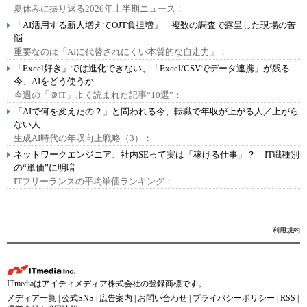
夏休みに振り返る2026年上半期ニュース：
「AI活用する新人増えてOJT負担増」 複数の調査で露呈した現場の苦
悩
重要なのは「AIに代替されにくい本質的な自走力」：
「Excel好き」では進化できない、「Excel/CSVでデータ連携」が残る
今、AIをどう使うか
今週の「＠IT」よく読まれた記事“10選”：
「AIで何を変えたの？」と問われる今、転職で年収が上がる人／上がら
ない人
生成AI時代の年収向上戦略（3）：
ネットワークエンジニア、社内SEって実は「稼げる仕事」？ IT職種別
の“単価”に明暗
ITフリーランスの平均単価ランキング：
利用規約
ITmediaはアイティメディア株式会社の登録商標です。
メディア一覧
|
公式SNS
|
広告案内
|
お問い合わせ
|
プライバシーポリシー
|
RSS
|