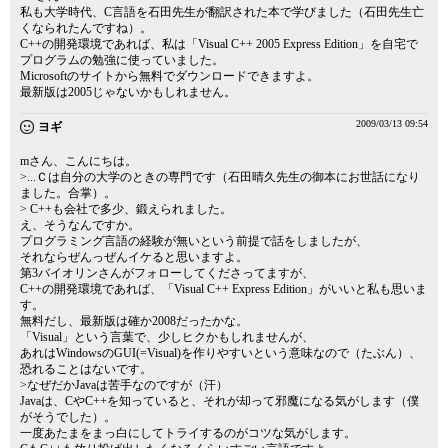
私も大学時代、C言語を石田先生が翻訳された本で学びました（石田先生亡
くなられたんですね）。
C++の開発環境であれば、私は「Visual C++ 2005 Express Edition」を自宅で
プログラムの勉強に使っていました。
Microsoftのサイトから無料でダウンロードできますよ。
最新版は2005じゃないかもしれません。
2009/03/13 09:54
ヨギ
mさん、こんにちは。
>...Ｃは自分の大学のときの専門です（石田晴久先生の御本にお世話になり
ました。合掌）。
> C++も会社で多少、鍛えられました。
え、そうなんですか。
プログラミング言語の経験が無いという前提で話をしましたが、
それならぜんっぜんイケると思いますよ。
第3バイオリンさんがフォローしてくださってますが、
C++の開発環境であれば、「Visual C++ Express Edition」がいいと私も思いま
す。
無料だし、最新版は確か2008だったかな。
「Visual」という言葉で、少しヒクかもしれませんが、
あれはWindowsのGUI(=Visual)を作りやすいという意味なので（たぶん）、
恐れることはないです。
>なぜだかJavaは苦手なのですが（汗）
Javaは、CやC++を知っていると、それが却って邪魔になる気がします（僕
がそうでした）。
一度あたまをまっ白にしてトライするのがコツな気がします。