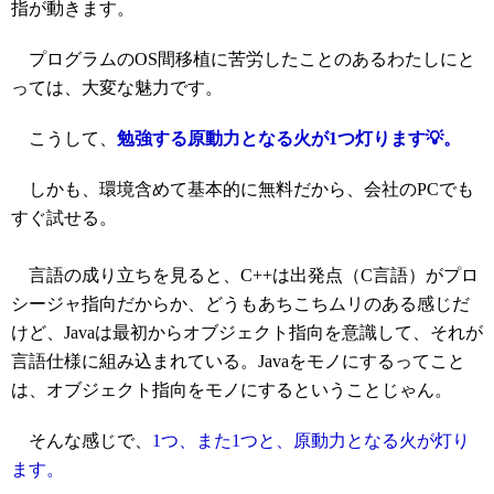
指が動きます。
プログラムのOS間移植に苦労したことのあるわたしにと
っては、大変な魅力です。
こうして、
勉強する原動力となる火が1つ灯ります💡。
しかも、環境含めて基本的に無料だから、会社のPCでも
すぐ試せる。
言語の成り立ちを見ると、C++は出発点（C言語）がプロ
シージャ指向だからか、どうもあちこちムリのある感じだ
けど、Javaは最初からオブジェクト指向を意識して、それが
言語仕様に組み込まれている。Javaをモノにするってこと
は、オブジェクト指向をモノにするということじゃん。
そんな感じで、
1つ、また1つと、原動力となる火が灯り
ます。