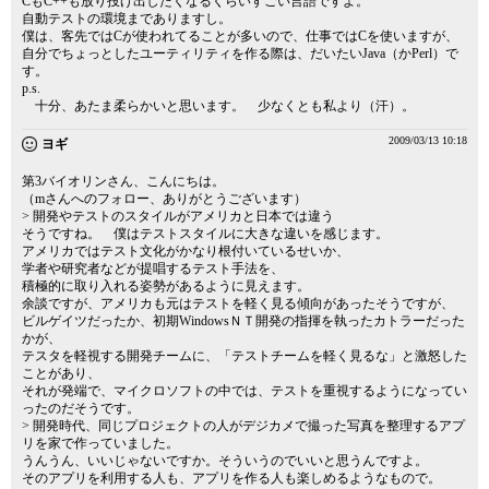
CもC++も放り投げ出したくなるくらいすごい言語ですよ。
自動テストの環境までありますし。
僕は、客先ではCが使われてることが多いので、仕事ではCを使いますが、
自分でちょっとしたユーティリティを作る際は、だいたいJava（かPerl）で
す。
p.s.
十分、あたま柔らかいと思います。 少なくとも私より（汗）。
2009/03/13 10:18
ヨギ
第3バイオリンさん、こんにちは。
（mさんへのフォロー、ありがとうございます）
> 開発やテストのスタイルがアメリカと日本では違う
そうですね。 僕はテストスタイルに大きな違いを感じます。
アメリカではテスト文化がかなり根付いているせいか、
学者や研究者などが提唱するテスト手法を、
積極的に取り入れる姿勢があるように見えます。
余談ですが、アメリカも元はテストを軽く見る傾向があったそうですが、
ビルゲイツだったか、初期WindowsＮＴ開発の指揮を執ったカトラーだった
かが、
テスタを軽視する開発チームに、「テストチームを軽く見るな」と激怒した
ことがあり、
それが発端で、マイクロソフトの中では、テストを重視するようになってい
ったのだそうです。
> 開発時代、同じプロジェクトの人がデジカメで撮った写真を整理するアプ
リを家で作っていました。
うんうん、いいじゃないですか。そういうのでいいと思うんですよ。
そのアプリを利用する人も、アプリを作る人も楽しめるようなもので。