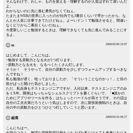
そんなわけで、わしゃ、ものを覚える・理解するのが人並はずれて遅いんだ
よ。
わからないのに先に進む勇気がなくてねぇ。
たまたまWEBの世界に入ったのが社内でも3番目くらいで早かったから、な
んとか人並に仕事できてたけどねぇ。よーいドン！で勉強させると、間違い
なくビリから二番目くらいだねぇ。
今度新しいこと勉強するときは、理解できなくても先に進んでみることにす
るよ。
2009/03/09 23:07
m
はじめまして、こんにちは。
>勉強する原動力となる火が1つ灯ります。
>原動力となる火を、なるべくたくさん灯します。
そうか！ そうやって、自分の原動力を少しずつウォームアップするべきな
んですね！
私も勉強が遅く、唸っておりましたが、「そういうことなのかっ！」と目の
前がぱっと開けた気がしました。
ただ、私自身もテストエンジニアですが、入社以来、テストエンジニアのみ
を１X年。開発はちっちゃなシェルスクリプトを書くぐらいで、「■誰かの
ためにアプリやツールを作る」はちょっとハードルが高そうです。その辺は
自分の工夫次第だろうという気はしますので、次に新技術挑戦のときは、自
分の中の原動力をひとつひとつ灯していこうと思います。
2009/03/10 09:27
組長
こんにちはー。
今回のコラム、無謀な資格取得計画をぶち上げた私にはとても参考になりま