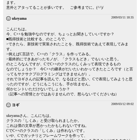
ます。
意外とアタってることが多いです。 ご参考までに。(^^)/
2009/03/11 18:35
ukeyama
こんにちは。
今、C++を勉強中なのですが、ちょっとお聞きしていいですか？
■既得技術と比較する、のところで、
>できたら、新技術で実装されたことを、既得技術であえて表現してみま
す。
>例えばC言語で、C++の「クラス」を作ってみる。
>最終的にできあがったモノが、「クラスもどき」でもいいと思う。
のところなんですが、CでC++のクラスのしくみって表現できるもの
なのでしょうか？ 今C++の継承がだいたいわかってきたところです（と言
ってもサクサクプログラミングはできませんが）。
それでヨギさんの記事を読んで、なるほどと思い、Cで表現してみようと思
ったのですが、どうにもこうにも、手が出ません。
何かヒントいただけないでしょうか？
（記事への苦情とかではありませんので、怒らないでくださいね）
2009/03/12 09:02
ヨギ
ukeyamaさん、こんにちは。
クラスの「しくみ」と受け取られましたか。
これは僕の文章が悪かったかもしれないですね。
CでC++のクラスの「しくみ」は作れないです。
いや、Cでガッチリとフレームワークを作って、