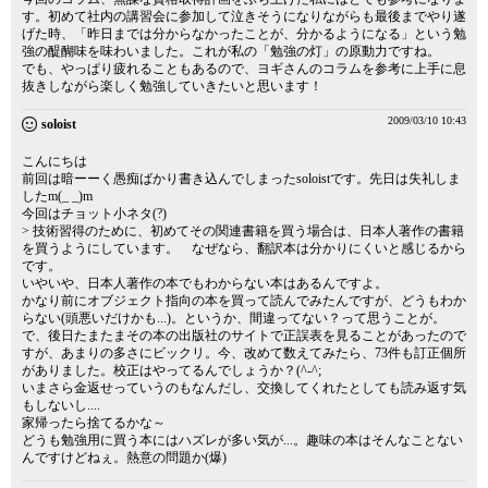
す。初めて社内の講習会に参加して泣きそうになりながらも最後までやり遂
げた時、「昨日までは分からなかったことが、分かるようになる」という勉
強の醍醐味を味わいました。これが私の「勉強の灯」の原動力ですね。
でも、やっぱり疲れることもあるので、ヨギさんのコラムを参考に上手に息
抜きしながら楽しく勉強していきたいと思います！
2009/03/10 10:43
soloist
こんにちは
前回は暗ーーく愚痴ばかり書き込んでしまったsoloistです。先日は失礼しま
したm(_ _)m
今回はチョット小ネタ(?)
> 技術習得のために、初めてその関連書籍を買う場合は、日本人著作の書籍
を買うようにしています。 なぜなら、翻訳本は分かりにくいと感じるから
です。
いやいや、日本人著作の本でもわからない本はあるんですよ。
かなり前にオブジェクト指向の本を買って読んでみたんですが、どうもわか
らない(頭悪いだけかも...)。というか、間違ってない？って思うことが。
で、後日たまたまその本の出版社のサイトで正誤表を見ることがあったので
すが、あまりの多さにビックリ。今、改めて数えてみたら、73件も訂正個所
がありました。校正はやってるんでしょうか？(^-^;
いまさら金返せっていうのもなんだし、交換してくれたとしても読み返す気
もしないし....
家帰ったら捨てるかな～
どうも勉強用に買う本にはハズレが多い気が...。趣味の本はそんなことない
んですけどねぇ。熱意の問題か(爆)