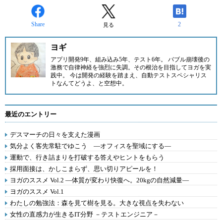
Share
2
見る
ヨギ
アプリ開発9年、組み込み5年、テスト6年。 バブル崩壊後の
激務で自律神経を強烈に失調。その根治を目指してヨガを実
践中。 今は開発の経験を踏まえ、自動テストスペシャリス
トなんてどうよ、と空想中。
最近のエントリー
デスマーチの日々を支えた漫画
気分よく客先常駐でゆこう ―オフィスを聖域にする―
運動で、行き詰まりを打破する答えやヒントをもらう
採用面接は、かしこまらず、思い切りアピールを！
ヨガのススメ Vol.2 ―体質が変わり快復へ。20kgの自然減量―
ヨガのススメ Vol.1
わたしの勉強法：森を見て樹を見る。大きな視点を失わない
女性の直感力が生きるIT分野 －テストエンジニア－