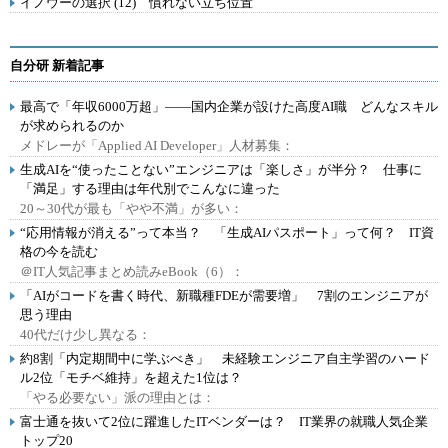
イノウーの選択 (12) 慣れない立ち位置
自分研 新着記事
最高で「年収6000万超」――国内企業が設けた高度AI職 どんなスキル
が求められるのか
メドレーが「Applied AI Developer」人材募集：
生成AIを“使ったことない”エンジニアは「楽しさ」が半分？ 仕事に
「満足」する理由は年代別でこんなに違った
20～30代が最も「やや不満」が多い：
“応用情報が消える”って本当？ 「生成AIパスポート」って何？ IT資
格の今を読む
＠IT人気記事まとめ読みeBook（6）：
「AIがコードを書く時代、新職種FDEが需要増」 7割のエンジニアが
思う理由
40代だけ少し異なる：
約8割「内定期間中に学ぶべき」 未経験エンジニア自主学習のハード
ル2位「モチベ維持」を超えた1位は？
「やる必要ない」派の理由とは：
富士通を抜いて2位に躍進したITベンダーは？ IT業界の就職人気企業
トップ20