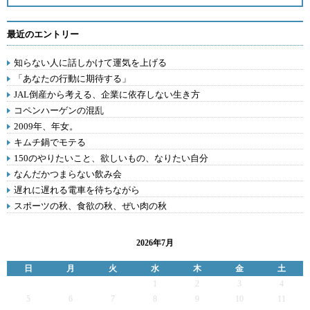
最近のエントリー
知らない人に話しかけて運気を上げる
「あなたの行動に期待する」
JAL倒産から考える、企業に依存しない生き方
コペンハーゲンの混乱
2009年、年女。
キムチ鍋でモテる
150のやりたいこと、欲しいもの、なりたい自分
なんだかつまらない飲み会
遅れに遅れる電車を待ちながら
スポーツの秋、食欲の秋、ぜい肉の秋
2026年7月
日
月
火
水
木
金
土
1
2
3
4
5
6
7
8
9
10
11