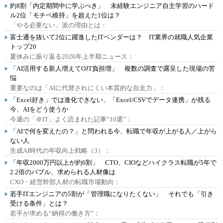
約8割「内定期間中に学ぶべき」 未経験エンジニア自主学習のハード
ル2位「モチベ維持」を超えた1位は？
「やる必要ない」派の理由とは：
富士通を抜いて2位に躍進したITベンダーは？ IT業界の就職人気企業
トップ20
夏休みに振り返る2026年上半期ニュース：
「AI活用する新人増えてOJT負担増」 複数の調査で露呈した現場の苦
悩
重要なのは「AIに代替されにくい本質的な自走力」：
「Excel好き」では進化できない、「Excel/CSVでデータ連携」が残る
今、AIをどう使うか
今週の「＠IT」よく読まれた記事“10選”：
「AIで何を変えたの？」と問われる今、転職で年収が上がる人／上がら
ない人
生成AI時代の年収向上戦略（3）：
「年収2000万円以上が約6割」 CTO、CIOなどハイクラス転職が5年で
2.2倍のバブル、求められる人材像は
CXO・経営幹部人材の転職市場動向：
若手ITエンジニアの5割が「管理職になりたくない」 それでも「引き
受ける条件」とは？
若手が求める“納得の働き方”：