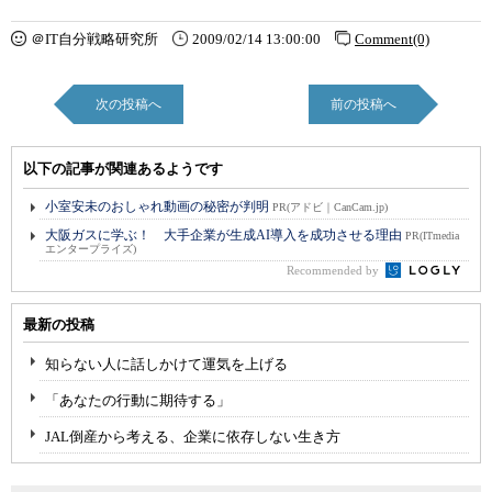
＠IT自分戦略研究所
2009/02/14 13:00:00
Comment(0)
次の投稿へ
前の投稿へ
以下の記事が関連あるようです
小室安未のおしゃれ動画の秘密が判明
PR(アドビ｜CanCam.jp)
大阪ガスに学ぶ！ 大手企業が生成AI導入を成功させる理由
PR(ITmedia
エンタープライズ)
Recommended by
最新の投稿
知らない人に話しかけて運気を上げる
「あなたの行動に期待する」
JAL倒産から考える、企業に依存しない生き方