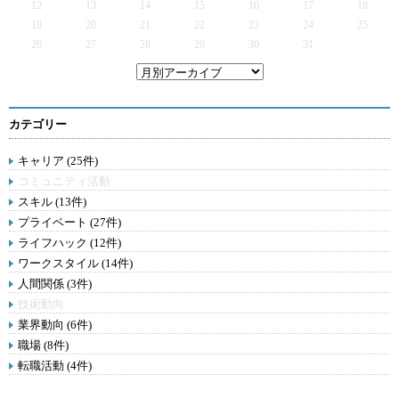
12
13
14
15
16
17
18
19
20
21
22
23
24
25
26
27
28
29
30
31
カテゴリー
キャリア (25件)
コミュニティ活動
スキル (13件)
プライベート (27件)
ライフハック (12件)
ワークスタイル (14件)
人間関係 (3件)
技術動向
業界動向 (6件)
職場 (8件)
転職活動 (4件)