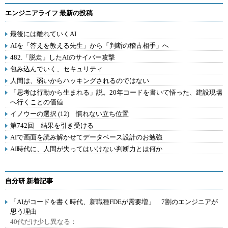
エンジニアライフ 最新の投稿
最後には離れていくAI
AIを「答えを教える先生」から「判断の稽古相手」へ
482.「脱走」したAIのサイバー攻撃
包み込んでいく、セキュリティ
人間は、弱いからハッキングされるのではない
「思考は行動から生まれる」説。20年コードを書いて悟った、建設現場
へ行くことの価値
イノウーの選択 (12) 慣れない立ち位置
第742回 結果を引き受ける
AIで画面を読み解かせてデータベース設計のお勉強
AI時代に、人間が失ってはいけない判断力とは何か
自分研 新着記事
「AIがコードを書く時代、新職種FDEが需要増」 7割のエンジニアが
思う理由
40代だけ少し異なる：