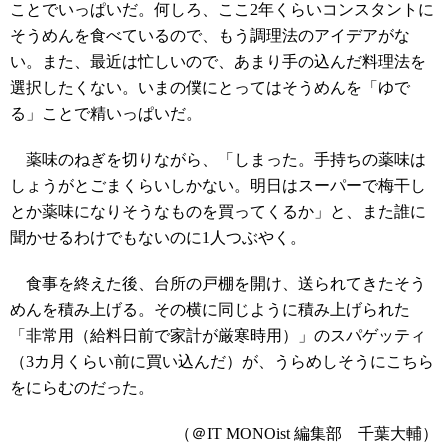
ことでいっぱいだ。何しろ、ここ2年くらいコンスタントに
そうめんを食べているので、もう調理法のアイデアがな
い。また、最近は忙しいので、あまり手の込んだ料理法を
選択したくない。いまの僕にとってはそうめんを「ゆで
る」ことで精いっぱいだ。
薬味のねぎを切りながら、「しまった。手持ちの薬味は
しょうがとごまくらいしかない。明日はスーパーで梅干し
とか薬味になりそうなものを買ってくるか」と、また誰に
聞かせるわけでもないのに1人つぶやく。
食事を終えた後、台所の戸棚を開け、送られてきたそう
めんを積み上げる。その横に同じように積み上げられた
「非常用（給料日前で家計が厳寒時用）」のスパゲッティ
（3カ月くらい前に買い込んだ）が、うらめしそうにこちら
をにらむのだった。
（＠IT MONOist 編集部 千葉大輔）