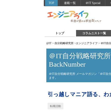
TOP
連載一覧
＠IT Special
トップ
コラムニスト一覧
@IT
>
自分戦略研究所
>
エンジニアライフ
>
＠IT自分
＠IT自分戦略研究所 W
BackNumber
＠IT自分戦略研究所 メールマガジン「＠IT自
ます。
引っ越しマニア語る、わ
転職活動