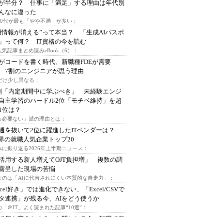
が半分？ 仕事に「満足」する理由は年代別
んなに違った
～30代が最も「やや不満」が多い：
用情報が消える”って本当？ 「生成AIパスポ
」って何？ IT資格の今を読む
人気記事まとめ読みeBook（6）：
Iがコードを書く時代、新職種FDEが需要
 7割のエンジニアが思う理由
代だけ少し異なる：
割「内定期間中に学ぶべき」 未経験エンジ
自主学習のハードル2位「モチベ維持」を超
1位は？
る必要ない」派の理由とは：
通を抜いて2位に躍進したITベンダーは？
業界の就職人気企業トップ20
みに振り返る2026年上半期ニュース：
I活用する新人増えてOJT負担増」 複数の調
露呈した現場の苦悩
なのは「AIに代替されにくい本質的な自走力」：
xcel好き」では進化できない、「Excel/CSVで
タ連携」が残る今、AIをどう使うか
「＠IT」よく読まれた記事“10選”：