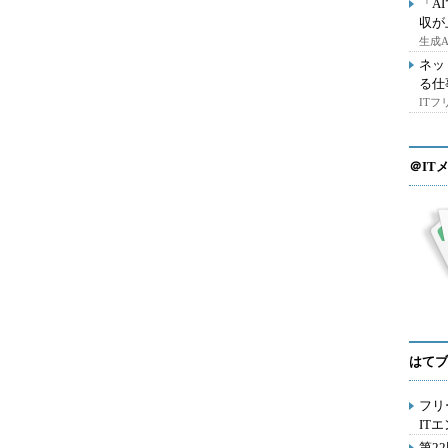
「A
収が
生成
ネッ
る仕
IT
＠IT
はてブ
フリ
IT
第2