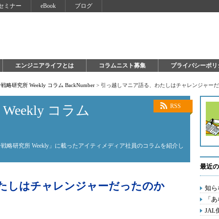
セミナー
eBook
ブログ
エンジニアライフとは
コラムニスト募集
プライバシーポリ
戦略研究所 Weekly コラム BackNumber
>
引っ越しマニア語る、わたしはチャレンジャーだ
eekly コラム
RSS
分戦略研究所 Weekly」に載ったアイティメディア社員のコラムを紹介し
最近の
たしはチャレンジャーだったのか
知ら
「あ
JA