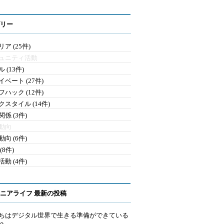
リー
ア (25件)
ュニティ活動
 (13件)
ベート (27件)
ハック (12件)
クスタイル (14件)
係 (3件)
動向
向 (6件)
(8件)
動 (4件)
ニアライフ 最新の投稿
ちはデジタル世界で生きる準備ができている