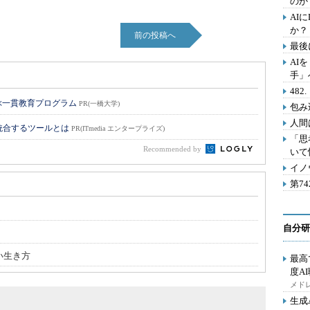
のか
AI
か？
前の投稿へ
最後
AI
手」
48
ぶ一貫教育プログラム
PR(一橋大学)
包み
人間
統合するツールとは
PR(ITmedia エンタープライズ)
「思
Recommended by
いて
イノ
第7
自分研
い生き方
最高
度A
メドレ
生成