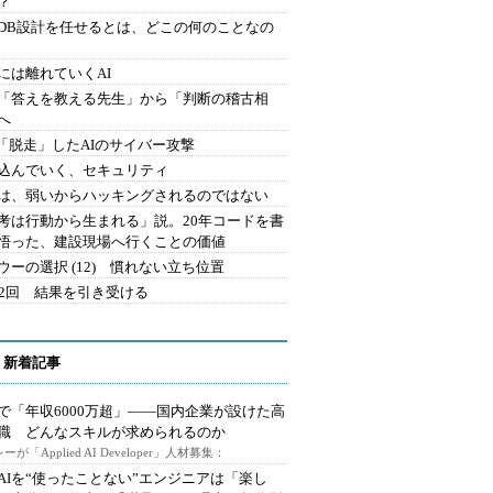
？
にDB設計を任せるとは、どこの何のことなの
には離れていくAI
を「答えを教える先生」から「判断の稽古相
へ
2.「脱走」したAIのサイバー攻撃
込んでいく、セキュリティ
は、弱いからハッキングされるのではない
考は行動から生まれる」説。20年コードを書
悟った、建設現場へ行くことの価値
ウーの選択 (12) 慣れない立ち位置
42回 結果を引き受ける
 新着記事
で「年収6000万超」――国内企業が設けた高
I職 どんなスキルが求められるのか
ーが「Applied AI Developer」人材募集：
AIを“使ったことない”エンジニアは「楽し