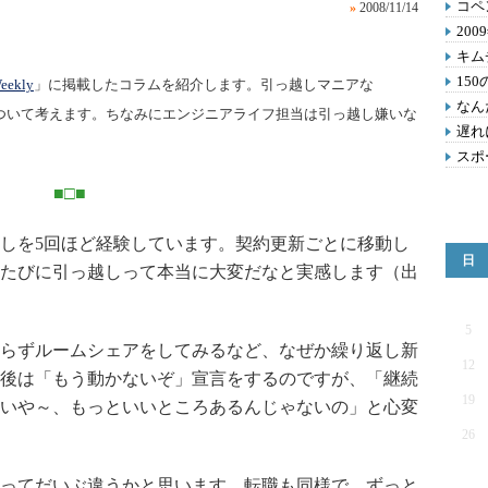
コペ
»
2008/11/14
20
キム
15
ekly
」に掲載したコラムを紹介します。引っ越しマニアな
なん
動」について考えます。ちなみにエンジニアライフ担当は引っ越し嫌いな
遅れ
スポ
■□■
しを5回ほど経験しています。契約更新ごとに移動し
日
たびに引っ越しって本当に大変だなと実感します（出
5
らずルームシェアをしてみるなど、なぜか繰り返し新
12
後は「もう動かないぞ」宣言をするのですが、「継続
19
いや～、もっといいところあるんじゃないの」と心変
26
ってだいぶ違うかと思います。転職も同様で、ずっと