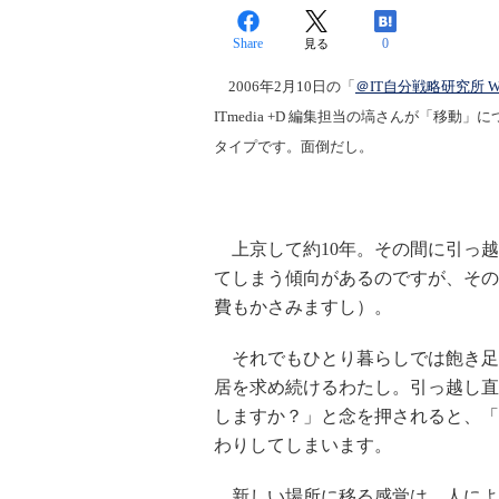
Share
0
見る
2006年2月10日の「
＠IT自分戦略研究所 We
ITmedia +D 編集担当の塙さんが「移
タイプです。面倒だし。
上京して約10年。その間に引っ越
てしまう傾向があるのですが、その
費もかさみますし）。
それでもひとり暮らしでは飽き足
居を求め続けるわたし。引っ越し直
しますか？」と念を押されると、「
わりしてしまいます。
新しい場所に移る感覚は、人によ