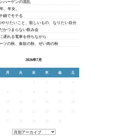
ンハーゲンの混乱
09年、年女。
チ鍋でモテる
0のやりたいこと、欲しいもの、なりたい自分
だかつまらない飲み会
に遅れる電車を待ちながら
ーツの秋、食欲の秋、ぜい肉の秋
2026年7月
月
火
水
木
金
土
1
2
3
4
6
7
8
9
10
11
13
14
15
16
17
18
20
21
22
23
24
25
27
28
29
30
31