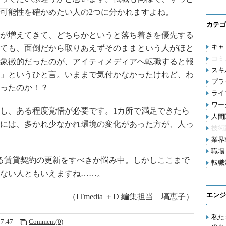
可能性を確かめたい人の2つに分かれますよね。
カテゴ
が増えてきて、どちらかというと落ち着きを優先する
キャリ
ても、面倒だから取りあえずそのままという人がほと
コミ
象徴的だったのが、アイティメディアへ転職すると報
スキル
」というひと言。いままで気付かなかったけれど、わ
プライ
ったのか！？
ライフ
ワー
し、ある程度覚悟が必要です。1カ所で満足できたら
人間関
には、多かれ少なかれ環境の変化があった方が、人っ
技術
業界動
職場 
る賃貸契約の更新をすべきか悩み中。しかしここまで
転職活
ない人ともいえますね……。
エンジ
（ITmedia ＋D 編集担当 塙恵子）
私た
17:47
Comment(0)