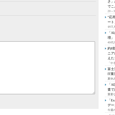
さ」
でこ
20
“応
ート
＠IT
「A
増」
40
約8
ニア
えた
「や
富士
IT
夏休
「A
査で
重要
「E
デー
今週の