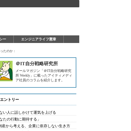
シー
エンジニアライフ憲章
ったのか：
＠IT自分戦略研究所
メールマガジン「＠IT自分戦略研究
所 Weekly」に載ったアイティメディ
ア社員のコラムを紹介します。
エントリー
ない人に話しかけて運気を上げる
なたの行動に期待する」
L倒産から考える、企業に依存しない生き方