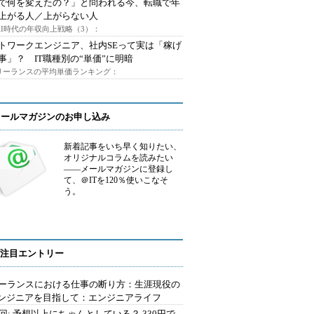
Iで何を変えたの？」と問われる今、転職で年
上がる人／上がらない人
AI時代の年収向上戦略（3）：
トワークエンジニア、社内SEって実は「稼げ
事」？ IT職種別の“単価”に明暗
フリーランスの平均単価ランキング：
メールマガジンのお申し込み
新着記事をいち早く知りたい、
オリジナルコラムを読みたい
――メールマガジンに登録し
て、＠ITを120％使いこなそ
う。
注目エントリー
ーランスにおける仕事の断り方：生涯現役の
エンジニアを目指して：エンジニアライフ
2回: 予想以上にちゃんとしている？ 330円で