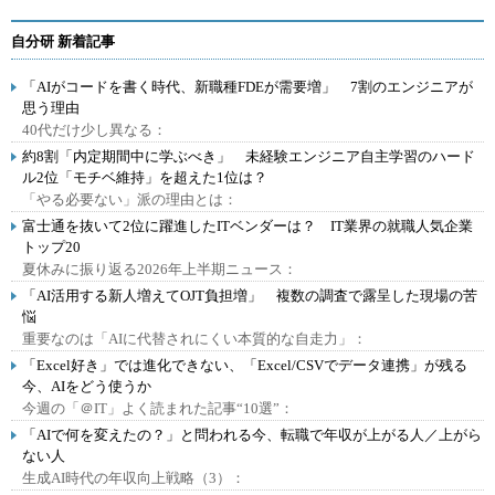
自分研 新着記事
「AIがコードを書く時代、新職種FDEが需要増」 7割のエンジニアが
思う理由
40代だけ少し異なる：
約8割「内定期間中に学ぶべき」 未経験エンジニア自主学習のハード
ル2位「モチベ維持」を超えた1位は？
「やる必要ない」派の理由とは：
富士通を抜いて2位に躍進したITベンダーは？ IT業界の就職人気企業
トップ20
夏休みに振り返る2026年上半期ニュース：
「AI活用する新人増えてOJT負担増」 複数の調査で露呈した現場の苦
悩
重要なのは「AIに代替されにくい本質的な自走力」：
「Excel好き」では進化できない、「Excel/CSVでデータ連携」が残る
今、AIをどう使うか
今週の「＠IT」よく読まれた記事“10選”：
「AIで何を変えたの？」と問われる今、転職で年収が上がる人／上がら
ない人
生成AI時代の年収向上戦略（3）：