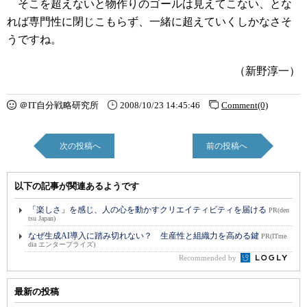
そこを超えないと物作りのゴールは見えてこない、とな
れば専門性に閉じこもらず、一緒に超えていくしかなさそ
うですね。
（新野淳一）
＠IT自分戦略研究所
2008/10/23 14:45:46
Comment(0)
次の投稿へ
前の投稿へ
以下の記事が関連あるようです
「楽しさ」を感じ、人の心を動かすクリエイティビティを届ける
PR(den
tsu Japan)
なぜ生成AI導入に踏み切れない？ 生産性と組織力を高める鍵
PR(ITme
dia エンタープライズ)
Recommended by
最新の投稿