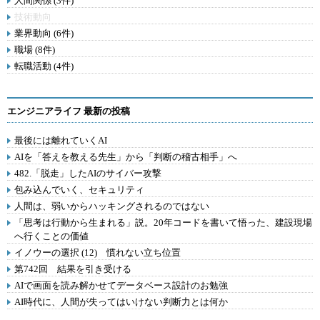
人間関係 (3件)
技術動向
業界動向 (6件)
職場 (8件)
転職活動 (4件)
エンジニアライフ 最新の投稿
最後には離れていくAI
AIを「答えを教える先生」から「判断の稽古相手」へ
482.「脱走」したAIのサイバー攻撃
包み込んでいく、セキュリティ
人間は、弱いからハッキングされるのではない
「思考は行動から生まれる」説。20年コードを書いて悟った、建設現場
へ行くことの価値
イノウーの選択 (12) 慣れない立ち位置
第742回 結果を引き受ける
AIで画面を読み解かせてデータベース設計のお勉強
AI時代に、人間が失ってはいけない判断力とは何か