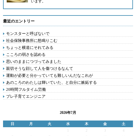
います。
最近のエントリー
モンスターと呼ばないで
社会保険事務所に怒鳴りこむ
ちょっと横道にそれてみる
こころの弱さを認める
思いのままにつづってみました
親切そうな顔して人を傷つけるなんて
運動が必要と分かっていても難しいんだなこれが
あのころのわたしは輝いていた、と自分に嫉妬する
20時間フルタイム労働
プレ子育てエンジニア
2026年7月
日
月
火
水
木
金
土
1
2
3
4