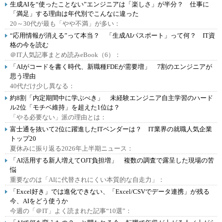
生成AIを“使ったことない”エンジニアは「楽しさ」が半分？ 仕事に
「満足」する理由は年代別でこんなに違った
20～30代が最も「やや不満」が多い：
“応用情報が消える”って本当？ 「生成AIパスポート」って何？ IT資
格の今を読む
＠IT人気記事まとめ読みeBook（6）：
「AIがコードを書く時代、新職種FDEが需要増」 7割のエンジニアが
思う理由
40代だけ少し異なる：
約8割「内定期間中に学ぶべき」 未経験エンジニア自主学習のハード
ル2位「モチベ維持」を超えた1位は？
「やる必要ない」派の理由とは：
富士通を抜いて2位に躍進したITベンダーは？ IT業界の就職人気企業
トップ20
夏休みに振り返る2026年上半期ニュース：
「AI活用する新人増えてOJT負担増」 複数の調査で露呈した現場の苦
悩
重要なのは「AIに代替されにくい本質的な自走力」：
「Excel好き」では進化できない、「Excel/CSVでデータ連携」が残る
今、AIをどう使うか
今週の「＠IT」よく読まれた記事“10選”：