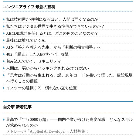
エンジニアライフ 最新の投稿
私は技術屋だ-便利になるほど、人間は弱くなるのか
私たちはデジタル世界で生きる準備ができているのか？
AIにDB設計を任せるとは、どこの何のことなのか？
最後には離れていくAI
AIを「答えを教える先生」から「判断の稽古相手」へ
482.「脱走」したAIのサイバー攻撃
包み込んでいく、セキュリティ
人間は、弱いからハッキングされるのではない
「思考は行動から生まれる」説。20年コードを書いて悟った、建設現場
へ行くことの価値
イノウーの選択 (12) 慣れない立ち位置
自分研 新着記事
最高で「年収6000万超」――国内企業が設けた高度AI職 どんなスキル
が求められるのか
メドレーが「Applied AI Developer」人材募集：