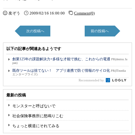
友ぞう
2009/02/16 16:00:00
Comment(0)
次の投稿へ
前の投稿へ
以下の記事が関連あるようです
創業125年の課題解決力×多様な才能で挑む、これからの電通
PR(dentsu Ja
pan)
既存ツールは捨てない！ アプリ連携で防ぐ情報のサイロ化
PR(ITmedia
エンタープライズ)
Recommended by
最新の投稿
モンスターと呼ばないで
社会保険事務所に怒鳴りこむ
ちょっと横道にそれてみる