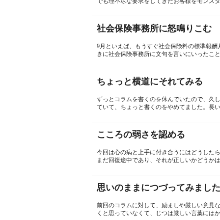
でも理不尽な要求をしてきたお客様をモンスタ
社会保険事務所に怒鳴りこむ
9月といえば、もうすぐ社会保険料の標準報酬
きに社会保険事務所に文句を言いにいったことを
ちょっと横道にそれてみる
ずっとコラムを書くのを休んでいたので、久
ていて、ちょっと書くのをやめてました。長い
こころの弱さを認める
今回は心の病と上手に付き合うにはどうした
まだ回復途中であり、それが正しいかどうかはわ
思いのままにつづってみまし
前回のコラムに対して、励ましや厳しい意見
くと思っていなくて、じつは厳しい言葉にはか