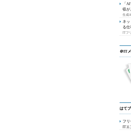
「A
収が
生成
ネッ
る仕
IT
＠IT
はてブ
フリ
IT