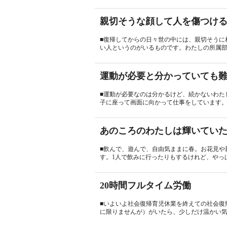
親切そうな顔して人を傷つけ
■復帰してからの日々世の中には、親切そうに
い人というのがいるものです。わたしの所属部
運動が必要と分かっていても
■運動が必要なのは分かるけど、続かないわた
子に座って画面に向かって仕事をしています。
あのころのわたしは輝いてい
■飲んで、遊んで、自由気ままに春。お花見や
す。1人で飲みに行ったりもするけれど、やっぱ
20時間フルタイム労働
■いよいよ社会復帰育児休業を終えての社会復
に限りませんが）がいたら、少しだけ温かい気