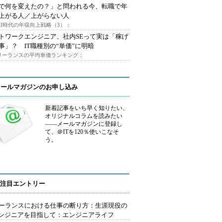
Iで何を変えたの？」と問われる今、転職で年
上がる人／上がらない人
AI時代の年収向上戦略（3）：
トワークエンジニア、社内SEって実は「稼げ
事」？ IT職種別の“単価”に明暗
フリーランスの平均単価ランキング：
メールマガジンのお申し込み
新着記事をいち早く知りたい、
オリジナルコラムを読みたい
――メールマガジンに登録し
て、＠ITを120％使いこなそ
う。
注目エントリー
ーランスにおける仕事の断り方：生涯現役の
エンジニアを目指して：エンジニアライフ