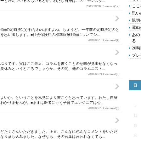
ーと呼んでいる人もいるとか。わたし自身はこの「モンスタ...
ここ
2009/10/30
Comment(17)
思い
親切
運動
月額の定時決定が行なわれますよね。ちょうど、一年前の定時決定のと
思い出します。■社会保険料の標準報酬月額についてシ...
あの
2009/09/18
Comment(4)
る
20
プレ
しぶりです。実はここ最近、コラムを書くことの意味が見出せなくなっ
夏休みというところでしょうか。その間、他のコラムニスト...
2009/08/24
Comment(8)
日
らよいか、ということを私見により書こうと思っています。わたし自身
かりませんが。■まずは医者に行く子育てエンジニアは心...
5
2009/06/25
Comment(5)
12
た
19
などたくさんいただきました。正直、こんなに色んなコメントをいただ
26
なり落ち込みました。なぜなら、その言葉は言われなくても...