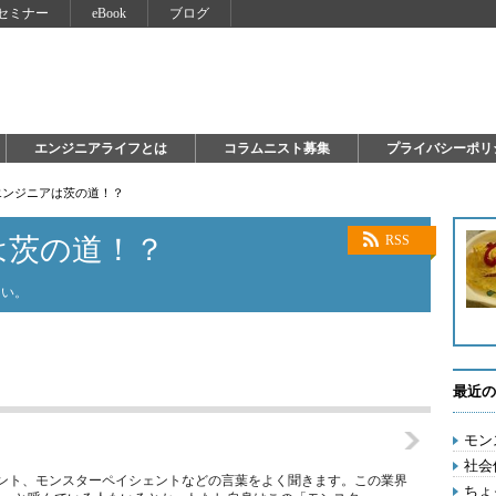
セミナー
eBook
ブログ
エンジニアライフとは
コラムニスト募集
プライバシーポリ
エンジニアは茨の道！？
は茨の道！？
RSS
しい。
最近の
モン
社会
ント、モンスターペイシェントなどの言葉をよく聞きます。この業界
ちょ