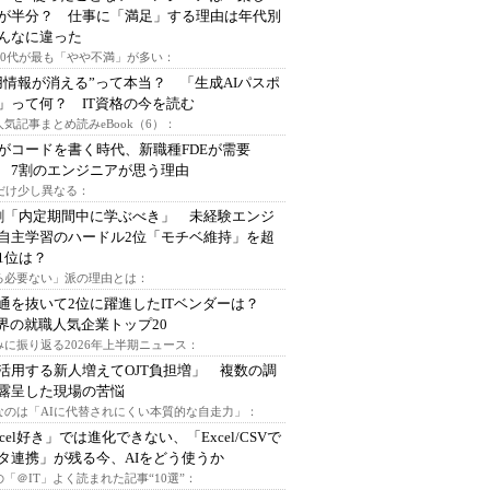
が半分？ 仕事に「満足」する理由は年代別
んなに違った
～30代が最も「やや不満」が多い：
用情報が消える”って本当？ 「生成AIパスポ
」って何？ IT資格の今を読む
人気記事まとめ読みeBook（6）：
Iがコードを書く時代、新職種FDEが需要
 7割のエンジニアが思う理由
代だけ少し異なる：
割「内定期間中に学ぶべき」 未経験エンジ
自主学習のハードル2位「モチベ維持」を超
1位は？
る必要ない」派の理由とは：
通を抜いて2位に躍進したITベンダーは？
業界の就職人気企業トップ20
みに振り返る2026年上半期ニュース：
I活用する新人増えてOJT負担増」 複数の調
露呈した現場の苦悩
なのは「AIに代替されにくい本質的な自走力」：
xcel好き」では進化できない、「Excel/CSVで
タ連携」が残る今、AIをどう使うか
「＠IT」よく読まれた記事“10選”：