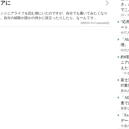
ニアに
さ」
でこ
エンジニアライフを読む側にいたのですが、自分でも書いてみたくなり
20
。自分の経験が誰かの何かに役立ったりしたら、なーんてそ...
“応
2009/01/14
Comment(0)
ート
＠IT
「A
増」
40
約8
ニア
えた
「や
富士
IT
夏休
「A
査で
重要
「E
デー
今週の