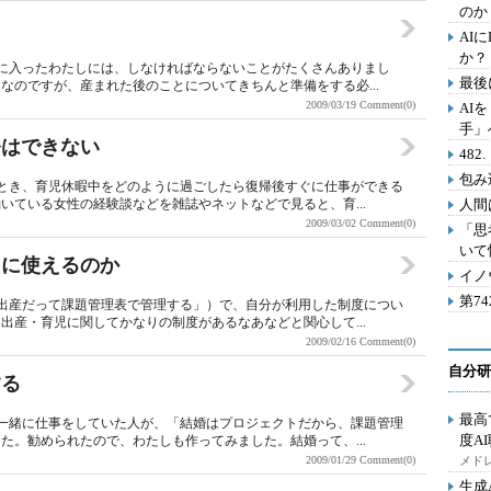
のか
AI
か？
に入ったわたしには、しなければならないことがたくさんありまし
最後
なのですが、産まれた後のことについてきちんと準備をする必...
2009/03/19
Comment(0)
AI
手」
発はできない
48
包み
とき、育児休暇中をどのように過ごしたら復帰後すぐに仕事ができる
いている女性の経験談などを雑誌やネットなどで見ると、育...
人間
2009/03/02
Comment(0)
「思
いて
当に使えるのか
イノ
第7
出産だって課題管理表で管理する」）で、自分が利用した制度につい
出産・育児に関してかなりの制度があるなあなどと関心して...
2009/02/16
Comment(0)
自分研
する
最高
一緒に仕事をしていた人が、「結婚はプロジェクトだから、課題管理
度A
た。勧められたので、わたしも作ってみました。結婚って、...
2009/01/29
Comment(0)
メドレ
生成