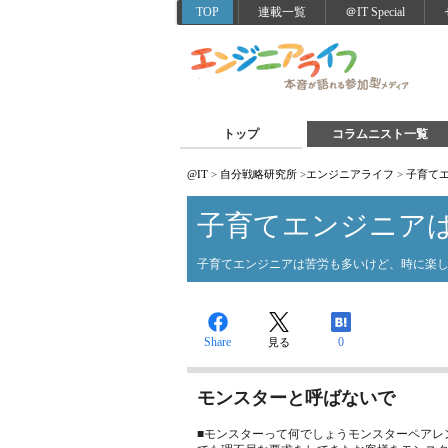
TOP
連載一覧
＠IT Special
トップ
コラムニスト一覧
@IT
>
自分戦略研究所
>
エンジニアライフ
>
子育て
子育てエンジニア
子育てエンジニアは苦労も多いけど、時に楽
Share
0
見る
モンスターと呼ばないで
■モンスターって何でしょうモンスターペアレ