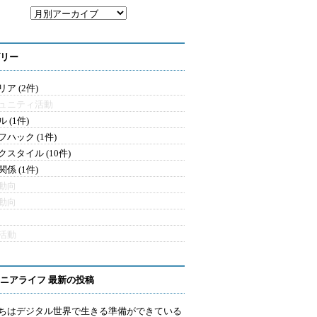
リー
ア (2件)
ュニティ活動
 (1件)
フハック (1件)
クスタイル (10件)
係 (1件)
動向
動向
活動
ニアライフ 最新の投稿
ちはデジタル世界で生きる準備ができている