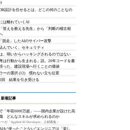
？
にDB設計を任せるとは、どこの何のことなの
には離れていくAI
を「答えを教える先生」から「判断の稽古相
へ
2.「脱走」したAIのサイバー攻撃
込んでいく、セキュリティ
は、弱いからハッキングされるのではない
考は行動から生まれる」説。20年コードを書
悟った、建設現場へ行くことの価値
ウーの選択 (12) 慣れない立ち位置
42回 結果を引き受ける
 新着記事
で「年収6000万超」――国内企業が設けた高
I職 どんなスキルが求められるのか
ーが「Applied AI Developer」人材募集：
AIを“使ったことない”エンジニアは「楽し