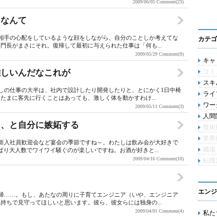
2009/06/05
Comment(23)
るなんて
相手の心配をしているような顔をしながら、自分のことしか考えてな
カテゴ
門長がまさにそれ。復帰して最初に与えられた仕事は「何も...
2009/05/29
Comment(9)
キャリ
難しいんだなこれが
コミ
スキル
しの仕事の大半は、社内で設計したり開発したりと、とにかく1日中椅
ライ
たまに客先に行くことはあっても、激しく体を動かすわけ...
ワー
2009/05/11
Comment(3)
人間関
た、と自分に嫉妬する
技術
業界
新入社員歓迎会など宴会の季節ですね～。わたしは飲み会が大好きで
職場
り大人数でワイワイ騒ぐのが楽しいですね。お酒が好きと...
2009/04/16
Comment(10)
転職
エンジ
帰……。もし、あたなの周りに子育てエンジニア（いや、エンジニア
持ちで見守ってほしいと思います。彼ら、彼女らには独身の...
2009/04/01
Comment(4)
私た