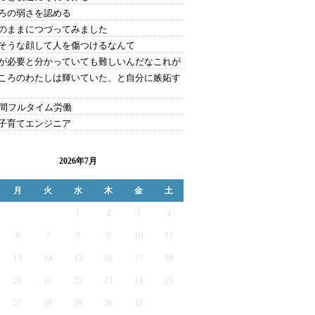
ろの弱さを認める
のままにつづってみました
そうな顔して人を傷つけるなんて
が必要と分かっていても難しいんだなこれが
ころのわたしは輝いていた、と自分に嫉妬す
時間フルタイム労働
子育てエンジニア
2026年7月
月
火
水
木
金
土
1
2
3
4
6
7
8
9
10
11
13
14
15
16
17
18
20
21
22
23
24
25
27
28
29
30
31