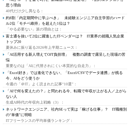
思う理由
40代だけ少し異なる：
約8割「内定期間中に学ぶべき」 未経験エンジニア自主学習のハード
ル2位「モチベ維持」を超えた1位は？
「やる必要ない」派の理由とは：
富士通を抜いて2位に躍進したITベンダーは？ IT業界の就職人気企業
トップ20
夏休みに振り返る2026年上半期ニュース：
「AI活用する新人増えてOJT負担増」 複数の調査で露呈した現場の苦
悩
重要なのは「AIに代替されにくい本質的な自走力」：
「Excel好き」では進化できない、「Excel/CSVでデータ連携」が残る
今、AIをどう使うか
今週の「＠IT」よく読まれた記事“10選”：
「AIで何を変えたの？」と問われる今、転職で年収が上がる人／上がら
ない人
生成AI時代の年収向上戦略（3）：
ネットワークエンジニア、社内SEって実は「稼げる仕事」？ IT職種別
の“単価”に明暗
ITフリーランスの平均単価ランキング：