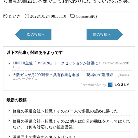
ら自宅の風呂は不要でゴミ箱代わりに使っていたのだ(笑)。
たいき
2022/10/24 08:58:10
Comment(0)
次の投稿へ
前の投稿へ
以下の記事が関連あるようです
FINCHI主催「IVS2026」トークセッションが話題に！
PR(FINCHI on GOE
THE)
大阪ガスが月2000時間の共有作業を削減！ 現場のAI活用術
PR(ITmedia
エンタープライズ)
Recommended by
最新の投稿
修羅の派遣会社へ転職！その23 一人で多数の虐めに勝った！
修羅の派遣会社へ転職！その22 他人は自分の機嫌をとってはくれ
ない。（何も対応しない担当営業）
派遣同士で実在するネットリンチ！