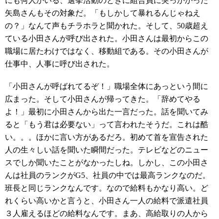
にも何人かいる、選挙活動のときに組合員に突っかかった
矢島さんもその対象だ。「もしかして暴れるんじゃねえ
の？」なんて声もチラホラと聞かれた。そして、50歳超え
ている小田さんが呼び出された。小田さんは最初からこの
職場に居たわけではなく、移動組である。その小田さんが
仕事中、人事に呼び出された。
「小田さんが呼ばれてるぞ！」職場全体にあっという間に
広まった。そして小田さんが帰ってきた。「辞めてやる
よ！」最初に小田さんから出た一言だった。話を聞いてみ
ると「もう君は必要ない」って言われたそうだ。これは酷
い。。。ほかに言い方があるだろ。初めて首を宣告された
人の生々しい話を聞いた瞬間だった。テレビなどのニュー
スでしか聞いたことがなかったしね。しかし、この小田さ
んは社員のランクがG5、社員の中では最高ランクなのだ。
班長と同じランクなんです。なので給料もかなり高い。ど
れくらい高いかと言うと、小田さん一人の給料で派遣社員
３人雇えるほどの給料なんです。まあ、高給取りの人から