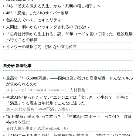
AIを「答えを教える先生」から「判断の稽古相手」へ
482.「脱走」したAIのサイバー攻撃
包み込んでいく、セキュリティ
人間は、弱いからハッキングされるのではない
「思考は行動から生まれる」説。20年コードを書いて悟った、建設現場
へ行くことの価値
イノウーの選択 (12) 慣れない立ち位置
自分研 新着記事
最高で「年収6000万超」――国内企業が設けた高度AI職 どんなスキル
が求められるのか
メドレーが「Applied AI Developer」人材募集：
生成AIを“使ったことない”エンジニアは「楽しさ」が半分？ 仕事に
「満足」する理由は年代別でこんなに違った
20～30代が最も「やや不満」が多い：
“応用情報が消える”って本当？ 「生成AIパスポート」って何？ IT資
格の今を読む
＠IT人気記事まとめ読みeBook（6）：
「AIがコードを書く時代、新職種FDEが需要増」 7割のエンジニアが