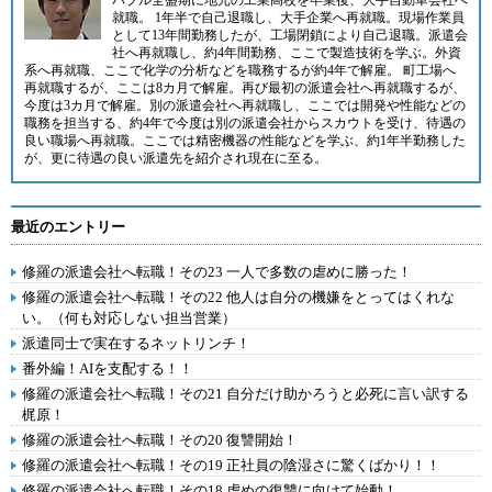
バブル全盛期に地元の工業高校を卒業後、大手自動車会社へ
就職。 1年半で自己退職し、大手企業へ再就職。現場作業員
として13年間勤務したが、工場閉鎖により自己退職。派遣会
社へ再就職し、約4年間勤務、ここで製造技術を学ぶ。外資
系へ再就職、ここで化学の分析などを職務するが約4年で解雇。 町工場へ
再就職するが、ここは8カ月で解雇。再び最初の派遣会社へ再就職するが、
今度は3カ月で解雇。別の派遣会社へ再就職し、ここでは開発や性能などの
職務を担当する、約4年で今度は別の派遣会社からスカウトを受け、待遇の
良い職場へ再就職。ここでは精密機器の性能などを学ぶ、約1年半勤務した
が、更に待遇の良い派遣先を紹介され現在に至る。
最近のエントリー
修羅の派遣会社へ転職！その23 一人で多数の虐めに勝った！
修羅の派遣会社へ転職！その22 他人は自分の機嫌をとってはくれな
い。（何も対応しない担当営業）
派遣同士で実在するネットリンチ！
番外編！AIを支配する！！
修羅の派遣会社へ転職！その21 自分だけ助かろうと必死に言い訳する
梶原！
修羅の派遣会社へ転職！その20 復讐開始！
修羅の派遣会社へ転職！その19 正社員の陰湿さに驚くばかり！！
修羅の派遣会社へ転職！その18 虐めの復讐に向けて始動！