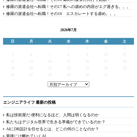
修羅の派遣会社へ転職！その17 私への虐めの内容がエグ過ぎる。。。
修羅の派遣会社へ転職！その16 エスカレートする虐め。。。
2026年7月
日
月
火
水
木
金
土
1
2
3
4
5
6
7
8
9
10
11
12
13
14
15
16
17
18
19
20
21
22
23
24
25
26
27
28
29
30
31
エンジニアライフ 最新の投稿
私は技術屋だ-便利になるほど、人間は弱くなるのか
私たちはデジタル世界で生きる準備ができているのか？
AIにDB設計を任せるとは、どこの何のことなのか？
最後には離れていくAI