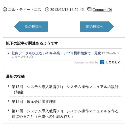
エル・ティー・エス
2013/02/13 14:52:46
Comment(0)
次の投稿へ
前の投稿へ
以下の記事が関連あるようです
社内データを扱えないAIを卒業 アプリ横断検索で一元化
PR(ITmedia エ
ンタープライズ)
Recommended by
最新の投稿
第15回 システム導入教育(11) システム操作マニュアルの設計
（前編）
第14回 展示会に出す理由
第13回 システム導入教育(10) システム操作マニュアルを作る
前にやること（完成への仕組み作り）