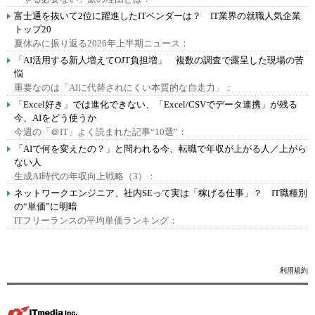
富士通を抜いて2位に躍進したITベンダーは？ IT業界の就職人気企業
トップ20
夏休みに振り返る2026年上半期ニュース：
「AI活用する新人増えてOJT負担増」 複数の調査で露呈した現場の苦
悩
重要なのは「AIに代替されにくい本質的な自走力」：
「Excel好き」では進化できない、「Excel/CSVでデータ連携」が残る
今、AIをどう使うか
今週の「＠IT」よく読まれた記事“10選”：
「AIで何を変えたの？」と問われる今、転職で年収が上がる人／上がら
ない人
生成AI時代の年収向上戦略（3）：
ネットワークエンジニア、社内SEって実は「稼げる仕事」？ IT職種別
の“単価”に明暗
ITフリーランスの平均単価ランキング：
利用規約