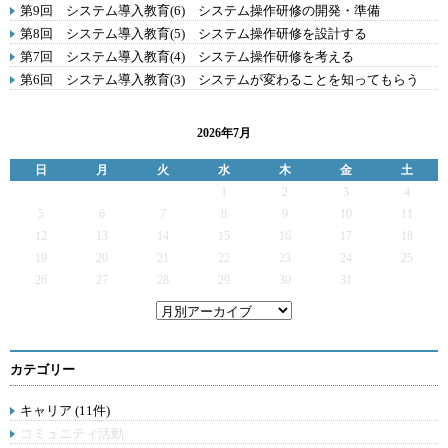
第9回 システム導入教育(6) システム操作研修の開発・準備
第8回 システム導入教育(5) システム操作研修を設計する
第7回 システム導入教育(4) システム操作研修を考える
第6回 システム導入教育(3) システムが変わることを知ってもらう
2026年7月
日
月
火
水
木
金
土
1
2
3
4
5
6
7
8
9
10
11
12
13
14
15
16
17
18
19
20
21
22
23
24
25
26
27
28
29
30
31
カテゴリー
キャリア (11件)
コミュニティ活動