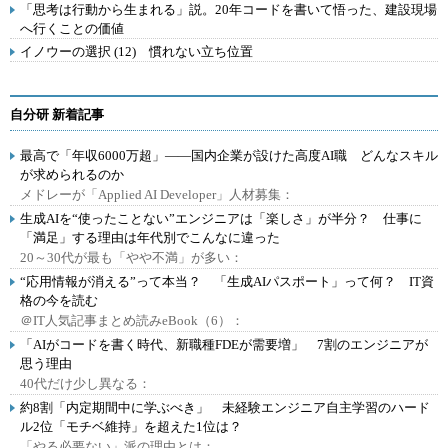
「思考は行動から生まれる」説。20年コードを書いて悟った、建設現場
へ行くことの価値
イノウーの選択 (12) 慣れない立ち位置
自分研 新着記事
最高で「年収6000万超」――国内企業が設けた高度AI職 どんなスキル
が求められるのか
メドレーが「Applied AI Developer」人材募集：
生成AIを“使ったことない”エンジニアは「楽しさ」が半分？ 仕事に
「満足」する理由は年代別でこんなに違った
20～30代が最も「やや不満」が多い：
“応用情報が消える”って本当？ 「生成AIパスポート」って何？ IT資
格の今を読む
＠IT人気記事まとめ読みeBook（6）：
「AIがコードを書く時代、新職種FDEが需要増」 7割のエンジニアが
思う理由
40代だけ少し異なる：
約8割「内定期間中に学ぶべき」 未経験エンジニア自主学習のハード
ル2位「モチベ維持」を超えた1位は？
「やる必要ない」派の理由とは：