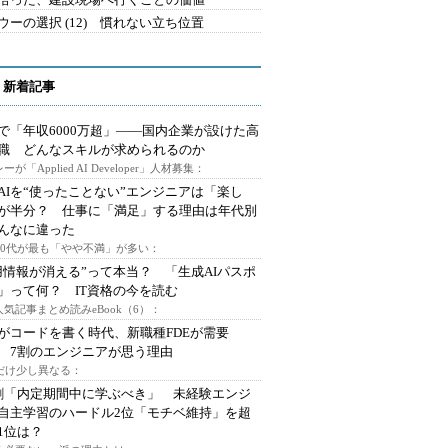
ウーの選択 (12) 慣れない立ち位置
 新着記事
で「年収6000万超」――国内企業が設けた高
I職 どんなスキルが求められるのか
ーが「Applied AI Developer」人材募集：
AIを“使ったことない”エンジニアは「楽し
が半分？ 仕事に「満足」する理由は年代別
んなに違った
～30代が最も「やや不満」が多い：
用情報が消える”って本当？ 「生成AIパスポ
」って何？ IT資格の今を読む
人気記事まとめ読みeBook（6）：
Iがコードを書く時代、新職種FDEが需要
 7割のエンジニアが思う理由
代だけ少し異なる：
割「内定期間中に学ぶべき」 未経験エンジ
自主学習のハードル2位「モチベ維持」を超
1位は？