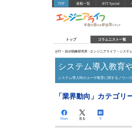
TOP
連載一覧
＠IT Special
トップ
コラムニスト一覧
@IT
>
自分戦略研究所
>
エンジニアライフ
>
システ
システム導入教育
システム導入時のユーザ教育に関するノウハ
「業界動向」カテゴリ
Share
0
見る