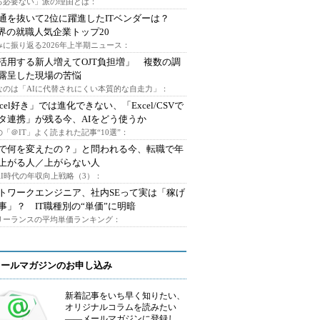
る必要ない」派の理由とは：
通を抜いて2位に躍進したITベンダーは？
業界の就職人気企業トップ20
みに振り返る2026年上半期ニュース：
I活用する新人増えてOJT負担増」 複数の調
露呈した現場の苦悩
なのは「AIに代替されにくい本質的な自走力」：
xcel好き」では進化できない、「Excel/CSVで
タ連携」が残る今、AIをどう使うか
「＠IT」よく読まれた記事“10選”：
Iで何を変えたの？」と問われる今、転職で年
上がる人／上がらない人
AI時代の年収向上戦略（3）：
トワークエンジニア、社内SEって実は「稼げ
事」？ IT職種別の“単価”に明暗
フリーランスの平均単価ランキング：
メールマガジンのお申し込み
新着記事をいち早く知りたい、
オリジナルコラムを読みたい
――メールマガジンに登録し