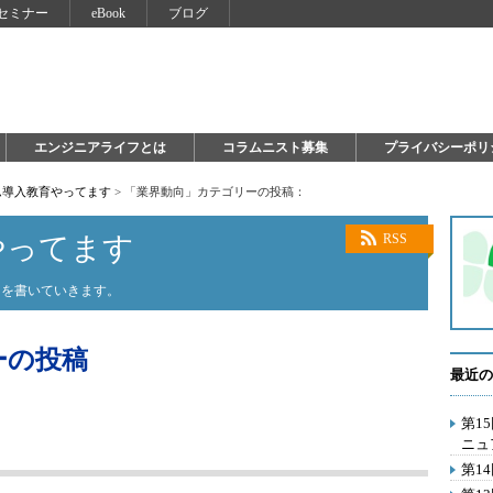
セミナー
eBook
ブログ
エンジニアライフとは
コラムニスト募集
プライバシーポリ
ム導入教育やってます
>
「業界動向」カテゴリーの投稿：
やってます
RSS
ウを書いていきます。
ーの投稿
最近の
第1
ニュ
第1