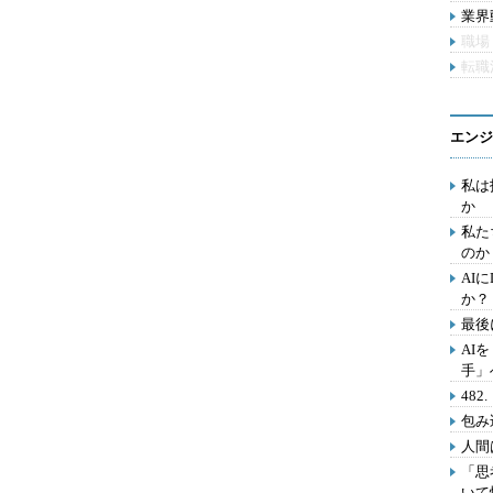
業界動
職場
転職
エンジ
私は
か
私た
のか
AI
か？
最後
AI
手」
48
包み
人間
「思
いて