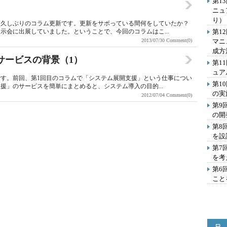
第1
ニュ
り）
。久しぶりのコラム更新です。更新をサボっている間何をしていたか？
示会に出展していました。ということで、今回のコラムはこ...
第1
2013/07/30
Comment(0)
マニ
成方
サービスの背景（1）
第1
ュア
す。前回、第1回目のコラムで「システム展開支援」という仕事につい
第1
援」のサービスを簡単にまとめると、システム導入の目的...
の実
2012/07/04
Comment(0)
第9
の開
第8
を設
第7
を考
第6
こと