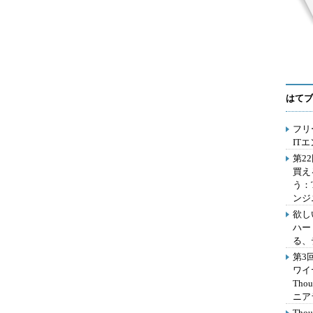
はてブ
フリ
IT
第2
買え
う：
ンジ
欲し
ハー
る、
第3
ワイ
Th
ニア
Th