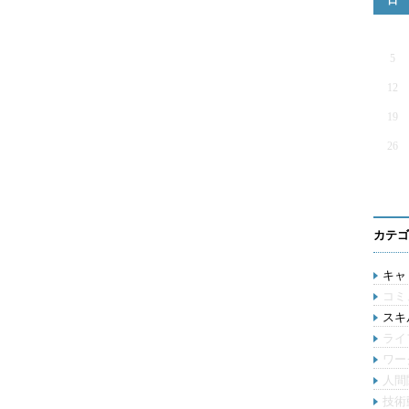
日
5
12
19
26
カテゴ
キャリ
コミ
スキル
ライ
ワー
人間
技術