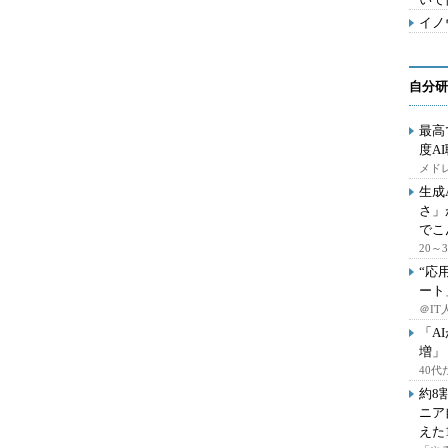
イノ
自分研
最高
度A
メドレ
生成
さ」
でこ
20
“応
ート
＠IT
「A
増」
40
約8
ニア
えた