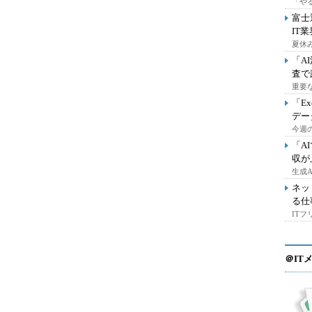
「や
富士
IT
夏休
「A
査で
重要
「E
デー
今週の
「A
収が
生成
ネッ
る仕
IT
＠IT