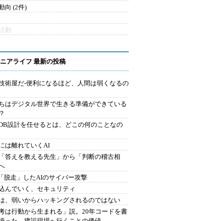
向 (2件)
活動
ニアライフ 最新の投稿
技術屋だ-便利になるほど、人間は弱くなるの
ちはデジタル世界で生きる準備ができている
？
にDB設計を任せるとは、どこの何のことなの
には離れていくAI
を「答えを教える先生」から「判断の稽古相
へ
2.「脱走」したAIのサイバー攻撃
込んでいく、セキュリティ
は、弱いからハッキングされるのではない
考は行動から生まれる」説。20年コードを書
悟った、建設現場へ行くことの価値