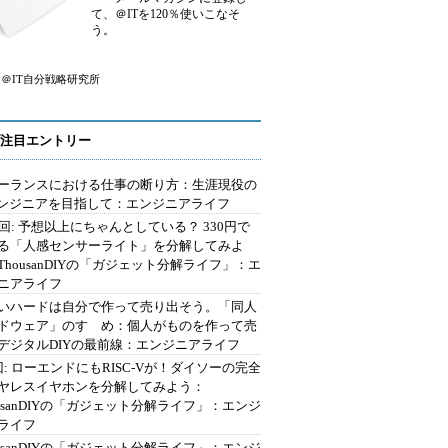
て、＠ITを120％使いこなそ
う。
＠IT自分戦略研究所
注目エントリー
ーランスにおける仕事の断り方：生涯現役の
エンジニアを目指して：エンジニアライフ
2回: 予想以上にちゃんとしている？ 330円で
る「人感センサーライト」を分解してみよ
ThousanDIYの「ガジェット分解ライフ」：エ
ニアライフ
いハードは自分で作って売り出そう。「同人
ドウェア」のすゝめ：個人がものを作って売
デジタルDIYの最前線：エンジニアライフ
回: ローエンドにもRISC-Vが！ダイソーの完全
ヤレスイヤホンを分解してみよう：
ousanDIYの「ガジェット分解ライフ」：エンジ
ライフ
ousanDIYの「ガジェット分解ライフ」：エンジ