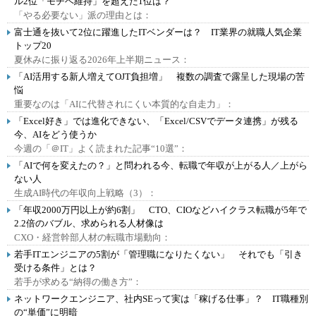
ル2位「モチベ維持」を超えた1位は？
「やる必要ない」派の理由とは：
富士通を抜いて2位に躍進したITベンダーは？ IT業界の就職人気企業
トップ20
夏休みに振り返る2026年上半期ニュース：
「AI活用する新人増えてOJT負担増」 複数の調査で露呈した現場の苦
悩
重要なのは「AIに代替されにくい本質的な自走力」：
「Excel好き」では進化できない、「Excel/CSVでデータ連携」が残る
今、AIをどう使うか
今週の「＠IT」よく読まれた記事“10選”：
「AIで何を変えたの？」と問われる今、転職で年収が上がる人／上がら
ない人
生成AI時代の年収向上戦略（3）：
「年収2000万円以上が約6割」 CTO、CIOなどハイクラス転職が5年で
2.2倍のバブル、求められる人材像は
CXO・経営幹部人材の転職市場動向：
若手ITエンジニアの5割が「管理職になりたくない」 それでも「引き
受ける条件」とは？
若手が求める“納得の働き方”：
ネットワークエンジニア、社内SEって実は「稼げる仕事」？ IT職種別
の“単価”に明暗