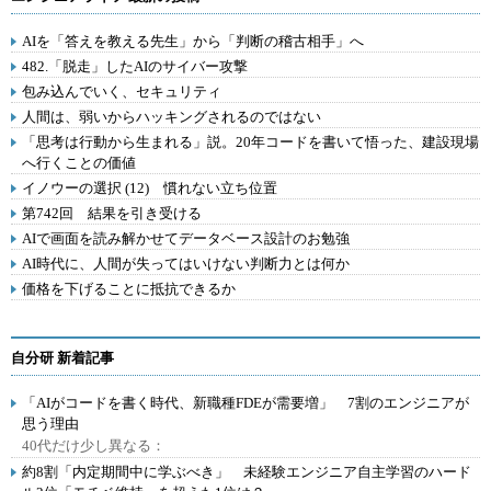
AIを「答えを教える先生」から「判断の稽古相手」へ
482.「脱走」したAIのサイバー攻撃
包み込んでいく、セキュリティ
人間は、弱いからハッキングされるのではない
「思考は行動から生まれる」説。20年コードを書いて悟った、建設現場
へ行くことの価値
イノウーの選択 (12) 慣れない立ち位置
第742回 結果を引き受ける
AIで画面を読み解かせてデータベース設計のお勉強
AI時代に、人間が失ってはいけない判断力とは何か
価格を下げることに抵抗できるか
自分研 新着記事
「AIがコードを書く時代、新職種FDEが需要増」 7割のエンジニアが
思う理由
40代だけ少し異なる：
約8割「内定期間中に学ぶべき」 未経験エンジニア自主学習のハード