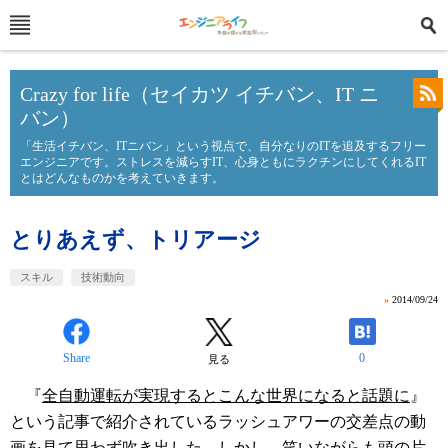
Crazy for life（セイカツ イチバン、IT ニ
バン）
「生活イチバン、ITニバン」という視点で、自分なりのITを追及するフリー
エンジニアです。ストレスを減らすIT、心身ともにラクチンにしてくれるIT
とはどんなものかを考えていきます。
とりあえず、トリアージ
スキル
技術動向
»
2014/09/24
Share
0
見る
『
全自動運転が実現するとこんな世界になると話題に
』
という記事で紹介されているラッシュアワーの交差点の動
画を見て思わず吹き出した。しかし、笑いながらも頭の片