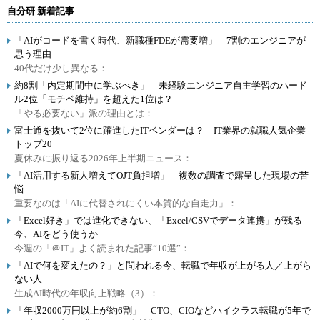
自分研 新着記事
「AIがコードを書く時代、新職種FDEが需要増」 7割のエンジニアが
思う理由
40代だけ少し異なる：
約8割「内定期間中に学ぶべき」 未経験エンジニア自主学習のハード
ル2位「モチベ維持」を超えた1位は？
「やる必要ない」派の理由とは：
富士通を抜いて2位に躍進したITベンダーは？ IT業界の就職人気企業
トップ20
夏休みに振り返る2026年上半期ニュース：
「AI活用する新人増えてOJT負担増」 複数の調査で露呈した現場の苦
悩
重要なのは「AIに代替されにくい本質的な自走力」：
「Excel好き」では進化できない、「Excel/CSVでデータ連携」が残る
今、AIをどう使うか
今週の「＠IT」よく読まれた記事“10選”：
「AIで何を変えたの？」と問われる今、転職で年収が上がる人／上がら
ない人
生成AI時代の年収向上戦略（3）：
「年収2000万円以上が約6割」 CTO、CIOなどハイクラス転職が5年で