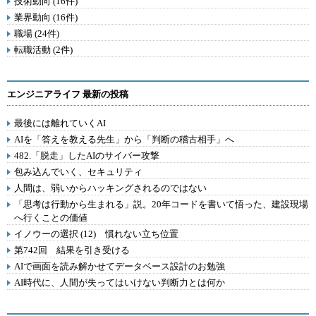
技術動向 (16件)
業界動向 (16件)
職場 (24件)
転職活動 (2件)
エンジニアライフ 最新の投稿
最後には離れていくAI
AIを「答えを教える先生」から「判断の稽古相手」へ
482.「脱走」したAIのサイバー攻撃
包み込んでいく、セキュリティ
人間は、弱いからハッキングされるのではない
「思考は行動から生まれる」説。20年コードを書いて悟った、建設現場
へ行くことの価値
イノウーの選択 (12) 慣れない立ち位置
第742回 結果を引き受ける
AIで画面を読み解かせてデータベース設計のお勉強
AI時代に、人間が失ってはいけない判断力とは何か