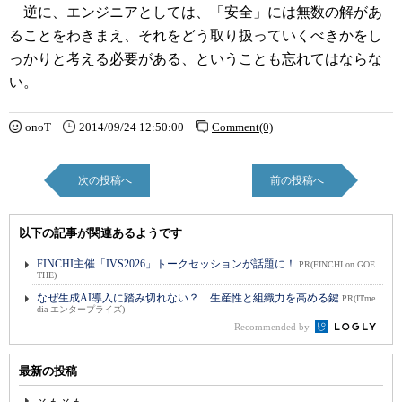
逆に、エンジニアとしては、「安全」には無数の解があ
ることをわきまえ、それをどう取り扱っていくべきかをし
っかりと考える必要がある、ということも忘れてはならな
い。
onoT
2014/09/24 12:50:00
Comment(0)
次の投稿へ
前の投稿へ
以下の記事が関連あるようです
FINCHI主催「IVS2026」トークセッションが話題に！
PR(FINCHI on GOE
THE)
なぜ生成AI導入に踏み切れない？ 生産性と組織力を高める鍵
PR(ITme
dia エンタープライズ)
Recommended by
最新の投稿