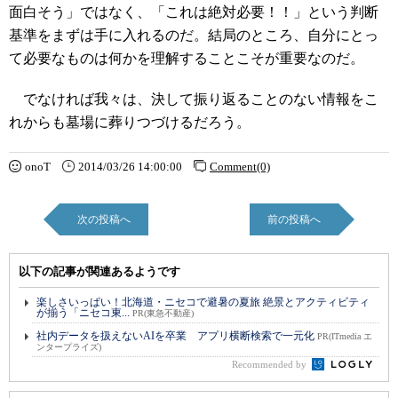
面白そう」ではなく、「これは絶対必要！！」という判断
基準をまずは手に入れるのだ。結局のところ、自分にとっ
て必要なものは何かを理解することこそが重要なのだ。
でなければ我々は、決して振り返ることのない情報をこ
れからも墓場に葬りつづけるだろう。
onoT
2014/03/26 14:00:00
Comment(0)
次の投稿へ
前の投稿へ
以下の記事が関連あるようです
楽しさいっぱい！北海道・ニセコで避暑の夏旅 絶景とアクティビティ
が揃う「ニセコ東...
PR(東急不動産)
社内データを扱えないAIを卒業 アプリ横断検索で一元化
PR(ITmedia エ
ンタープライズ)
Recommended by