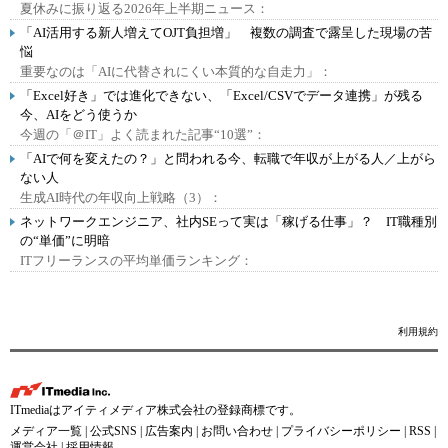
夏休みに振り返る2026年上半期ニュース：
「AI活用する新人増えてOJT負担増」 複数の調査で露呈した現場の苦
悩
重要なのは「AIに代替されにくい本質的な自走力」：
「Excel好き」では進化できない、「Excel/CSVでデータ連携」が残る
今、AIをどう使うか
今週の「＠IT」よく読まれた記事“10選”：
「AIで何を変えたの？」と問われる今、転職で年収が上がる人／上がら
ない人
生成AI時代の年収向上戦略（3）：
ネットワークエンジニア、社内SEって実は「稼げる仕事」？ IT職種別
の“単価”に明暗
ITフリーランスの平均単価ランキング：
利用規約
ITmediaはアイティメディア株式会社の登録商標です。
メディア一覧
|
公式SNS
|
広告案内
|
お問い合わせ
|
プライバシーポリシー
|
RSS
|
運営会社
|
採用情報