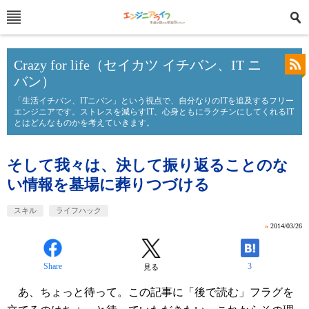
Crazy for life（セイカツ イチバン、IT ニ
バン）
「生活イチバン、ITニバン」という視点で、自分なりのITを追及するフリー
エンジニアです。ストレスを減らすIT、心身ともにラクチンにしてくれるIT
とはどんなものかを考えていきます。
そして我々は、決して振り返ることのな
い情報を墓場に葬りつづける
スキル
ライフハック
»
2014/03/26
Share
3
見る
あ、ちょっと待って。この記事に「後で読む」フラグを