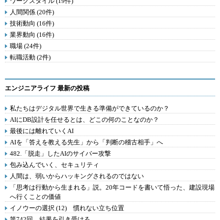
ワークスタイル (19件)
人間関係 (20件)
技術動向 (16件)
業界動向 (16件)
職場 (24件)
転職活動 (2件)
エンジニアライフ 最新の投稿
私たちはデジタル世界で生きる準備ができているのか？
AIにDB設計を任せるとは、どこの何のことなのか？
最後には離れていくAI
AIを「答えを教える先生」から「判断の稽古相手」へ
482.「脱走」したAIのサイバー攻撃
包み込んでいく、セキュリティ
人間は、弱いからハッキングされるのではない
「思考は行動から生まれる」説。20年コードを書いて悟った、建設現場
へ行くことの価値
イノウーの選択 (12) 慣れない立ち位置
第742回 結果を引き受ける