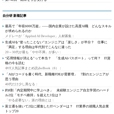
自分研 新着記事
最高で「年収6000万超」――国内企業が設けた高度AI職 どんなスキル
が求められるのか
メドレーが「Applied AI Developer」人材募集：
生成AIを“使ったことない”エンジニアは「楽しさ」が半分？ 仕事に
「満足」する理由は年代別でこんなに違った
20～30代が最も「やや不満」が多い：
“応用情報が消える”って本当？ 「生成AIパスポート」って何？ IT資
格の今を読む
＠IT人気記事まとめ読みeBook（6）：
「AIがコードを書く時代、新職種FDEが需要増」 7割のエンジニアが
思う理由
40代だけ少し異なる：
約8割「内定期間中に学ぶべき」 未経験エンジニア自主学習のハード
ル2位「モチベ維持」を超えた1位は？
「やる必要ない」派の理由とは：
富士通を抜いて2位に躍進したITベンダーは？ IT業界の就職人気企業
トップ20