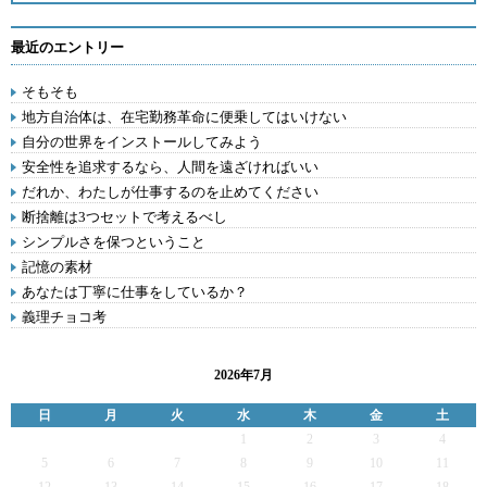
最近のエントリー
そもそも
地方自治体は、在宅勤務革命に便乗してはいけない
自分の世界をインストールしてみよう
安全性を追求するなら、人間を遠ざければいい
だれか、わたしが仕事するのを止めてください
断捨離は3つセットで考えるべし
シンプルさを保つということ
記憶の素材
あなたは丁寧に仕事をしているか？
義理チョコ考
2026年7月
日
月
火
水
木
金
土
1
2
3
4
5
6
7
8
9
10
11