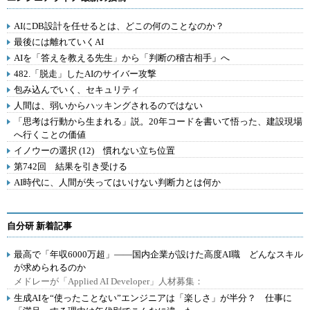
AIにDB設計を任せるとは、どこの何のことなのか？
最後には離れていくAI
AIを「答えを教える先生」から「判断の稽古相手」へ
482.「脱走」したAIのサイバー攻撃
包み込んでいく、セキュリティ
人間は、弱いからハッキングされるのではない
「思考は行動から生まれる」説。20年コードを書いて悟った、建設現場
へ行くことの価値
イノウーの選択 (12) 慣れない立ち位置
第742回 結果を引き受ける
AI時代に、人間が失ってはいけない判断力とは何か
自分研 新着記事
最高で「年収6000万超」――国内企業が設けた高度AI職 どんなスキル
が求められるのか
メドレーが「Applied AI Developer」人材募集：
生成AIを“使ったことない”エンジニアは「楽しさ」が半分？ 仕事に