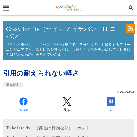
Crazy for life（セイカツ イチバン、IT ニ
バン）
「生活イチバン、ITニバン」という視点で、自分なりのITを追及するフリー
エンジニアです。ストレスを減らすIT、心身ともにラクチンにしてくれるIT
とはどんなものかを考えていきます。
引用の耐えられない軽さ
業界動向
»
2011/03/03
Share
2
見る
To be is to do （存在は行動なり） カント