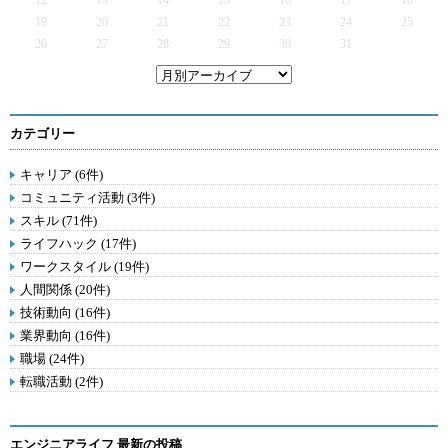
12
13
14
15
16
17
18
19
20
21
22
23
24
25
26
27
28
29
30
31
カテゴリー
キャリア (6件)
コミュニティ活動 (3件)
スキル (71件)
ライフハック (17件)
ワークスタイル (19件)
人間関係 (20件)
技術動向 (16件)
業界動向 (16件)
職場 (24件)
転職活動 (2件)
エンジニアライフ 最新の投稿