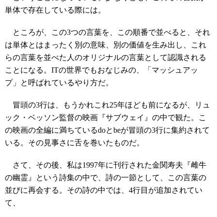
単体で存在している際には。
ところが、この3つの言葉を、この順番で並べると、それ
は単体とはまったく別の意味、別の価値を生み出し、これ
らの言葉を並べた人のオリジナルの言葉として認識される
ことになる。ITの世界でもおなじみの、「マッシュアッ
プ」と呼ばれているやり方だ。
冒頭の3行は、もうかれこれ25年ほども前になるが、リュ
ック・ベッソン監督の映画『サブウェイ』の中で観た。こ
の映画の全編に満ちているdoとbeが冒頭の3行に集約されて
いる。その見事さに舌を巻いたものだ。
さて、その後、私は1997年に刊行された金関寿夫『雌牛
の幽霊』という詩集の中で、詩の一節として、この言葉の
並びに再会する。その詩の中では、4行目が追加されてい
て、