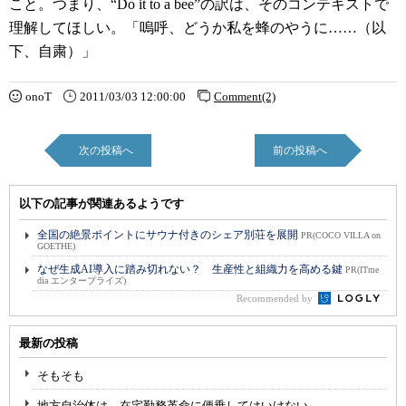
こと。つまり、“Do it to a bee”の訳は、そのコンテキストで
理解してほしい。「嗚呼、どうか私を蜂のやうに……（以
下、自粛）」
onoT
2011/03/03 12:00:00
Comment(2)
次の投稿へ
前の投稿へ
以下の記事が関連あるようです
全国の絶景ポイントにサウナ付きのシェア別荘を展開
PR(COCO VILLA on
GOETHE)
なぜ生成AI導入に踏み切れない？ 生産性と組織力を高める鍵
PR(ITme
dia エンタープライズ)
Recommended by
最新の投稿
そもそも
地方自治体は、在宅勤務革命に便乗してはいけない