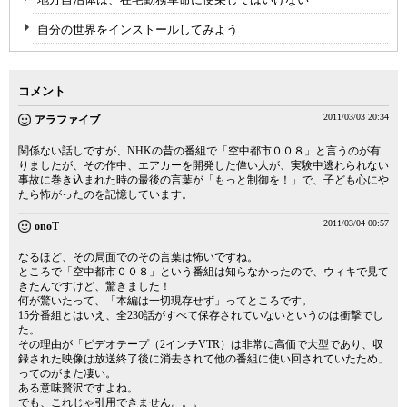
自分の世界をインストールしてみよう
コメント
2011/03/03 20:34
アラファイブ
関係ない話しですが、NHKの昔の番組で「空中都市００８」と言うのが有
りましたが、その作中、エアカーを開発した偉い人が、実験中逃れられない
事故に巻き込まれた時の最後の言葉が「もっと制御を！」で、子ども心にや
たら怖がったのを記憶しています。
2011/03/04 00:57
onoT
なるほど、その局面でのその言葉は怖いですね。
ところで「空中都市００８」という番組は知らなかったので、ウィキで見て
きたんですけど、驚きました！
何が驚いたって、「本編は一切現存せず」ってところです。
15分番組とはいえ、全230話がすべて保存されていないというのは衝撃でし
た。
その理由が「ビデオテープ（2インチVTR）は非常に高価で大型であり、収
録された映像は放送終了後に消去されて他の番組に使い回されていたため」
ってのがまた凄い。
ある意味贅沢ですよね。
でも、これじゃ引用できません。。。