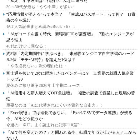
「満足」する理由は年代別でこんなに違った
20～30代が最も「やや不満」が多い：
“応用情報が消える”って本当？ 「生成AIパスポート」って何？ IT資
格の今を読む
＠IT人気記事まとめ読みeBook（6）：
「AIがコードを書く時代、新職種FDEが需要増」 7割のエンジニアが
思う理由
40代だけ少し異なる：
約8割「内定期間中に学ぶべき」 未経験エンジニア自主学習のハード
ル2位「モチベ維持」を超えた1位は？
「やる必要ない」派の理由とは：
富士通を抜いて2位に躍進したITベンダーは？ IT業界の就職人気企業
トップ20
夏休みに振り返る2026年上半期ニュース：
「AI活用する新人増えてOJT負担増」 複数の調査で露呈した現場の苦
悩
重要なのは「AIに代替されにくい本質的な自走力」：
「Excel好き」では進化できない、「Excel/CSVでデータ連携」が残る
今、AIをどう使うか
今週の「＠IT」よく読まれた記事“10選”：
「AIで何を変えたの？」と問われる今、転職で年収が上がる人／上がら
ない人