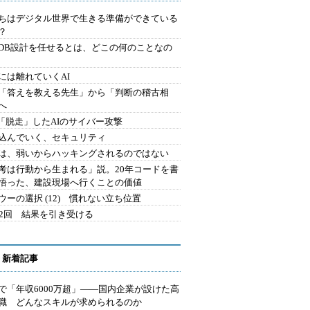
ちはデジタル世界で生きる準備ができている
？
にDB設計を任せるとは、どこの何のことなの
には離れていくAI
を「答えを教える先生」から「判断の稽古相
へ
2.「脱走」したAIのサイバー攻撃
込んでいく、セキュリティ
は、弱いからハッキングされるのではない
考は行動から生まれる」説。20年コードを書
悟った、建設現場へ行くことの価値
ウーの選択 (12) 慣れない立ち位置
42回 結果を引き受ける
 新着記事
で「年収6000万超」――国内企業が設けた高
I職 どんなスキルが求められるのか