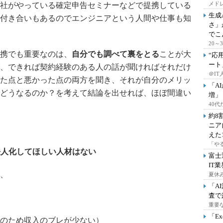
メドレ
社がやっている確定申告セミナーなどで提携している
生成
付き合いもあるのでエンジニアという人間や仕事も知
さ」
でこ
20
携でも重要なのは、
自分でも調べて裏をとる
ことが大
“応
ート
、できれば契約経験のある人の話が聞ければそれだけ
＠IT
た点と悪かった点の両方を聞き、それが自分のメリッ
「A
どうなるのか？を考えて結論を出せれば、ほぼ間違い
増」
40
約8
ニア
えた
「や
法人化してほしい人材はない
富士
IT
、
夏休
「A
査で
重要
「E
のため収入のブレが少ない）