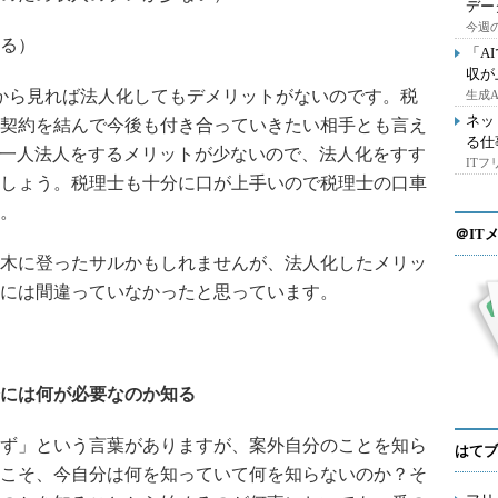
デー
今週の
る）
「A
収が
から見れば法人化してもデメリットがないのです。税
生成
ネッ
契約を結んで今後も付き合っていきたい相手とも言え
る仕
が一人法人をするメリットが少ないので、法人化をすす
IT
しょう。税理士も十分に口が上手いので税理士の口車
。
＠IT
木に登ったサルかもしれませんが、法人化したメリッ
には間違っていなかったと思っています。
には何が必要なのか知る
ず」という言葉がありますが、案外自分のことを知ら
はてブ
こそ、今自分は何を知っていて何を知らないのか？そ