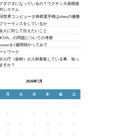
グダグダになっているの？ワクチン大規模接
約システム
1回世界コンピュータ将棋選手権はelmoの優勝
フリーランスをしているか
会人に対して伝えたいこと
OCOA」の問題についての考察
bhouseを1週間弱やってみて
ートワーク
タル庁（仮称）が人材募集している事、知っ
ますか？
2026年7月
月
火
水
木
金
土
1
2
3
4
6
7
8
9
10
11
13
14
15
16
17
18
20
21
22
23
24
25