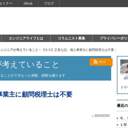
セミナー
eBook
ブログ
エンジニアライフとは
コラムニスト募集
プライバシーポリ
エンジニアが考えていること
>
【８９】正直な話、個人事業主に顧問税理士は不要：
が考えていること
RSS
知ることができなった体験、経験を綴ります
ドゲ
事業主に顧問税理士は不要
最近の
»
2016/03/03
今、
１年