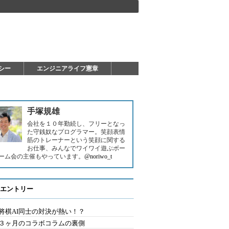
シー
エンジニアライフ憲章
手塚規雄
会社を１０年勤続し、フリーとなっ
た守銭奴なプログラマー。笑顔表情
筋のトレーナーという笑顔に関する
お仕事、みんなでワイワイ遊ぶボー
ーム会の主催もやっています。
@noriwo_t
エントリー
将棋AI同士の対決が熱い！？
３ヶ月のコラボコラムの裏側