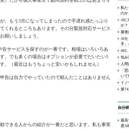
笑）だから個人事業主で顧問契約を結ぶのはあまりオ
私た
のか
AI
が、もう3月になってしまったので手遅れ感たっぷり
か？
てくれるところもあります。その分緊急対応サービス
最後
お願いしましょう。
AI
手」
定申告サービスを探すのが一番です。相場はいろいろあ
48
です。でも多くの場合はオプションが必要でだいたい5
包み
ます。（最近はもうちょっと安いかもしれません）
人間
「思
いて
申告は自力でやっていたので頼んだことはありません
イノ
第7
自分研
最高
頼できる人からの紹介が一番だと思います。私も事実
度A