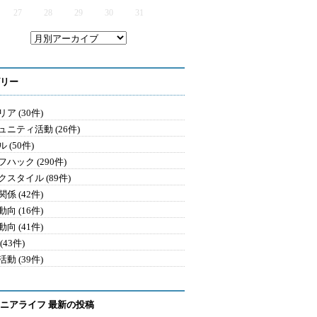
27
28
29
30
31
リー
ア (30件)
ュニティ活動 (26件)
 (50件)
ハック (290件)
クスタイル (89件)
係 (42件)
向 (16件)
向 (41件)
(43件)
動 (39件)
ニアライフ 最新の投稿