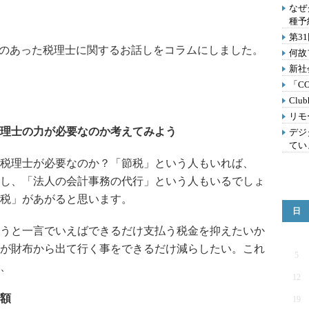
なぜ
種予
第3
要望のあった税理士に関するお話しをコラムにしました。
何故
新社
「C
Clu
リモ
理士の力が必要なのか考えてみよう
デジ
てい
税理士が必要なのか？「節税」という人もいれば、
し、「法人の会計事務の代行」という人もいるでしょ
税」があがると思います。
日
うと一言でいえばできるだけ支払う税金を抑えたいか
が財布から出て行く事をできるだけ減らしたい。これ
5
、
12
額
19