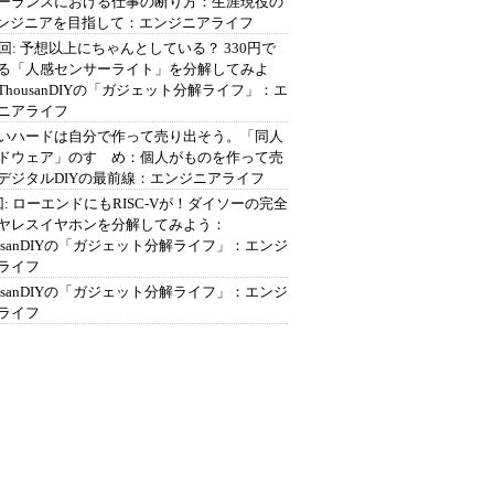
ーランスにおける仕事の断り方：生涯現役の
エンジニアを目指して：エンジニアライフ
2回: 予想以上にちゃんとしている？ 330円で
る「人感センサーライト」を分解してみよ
ThousanDIYの「ガジェット分解ライフ」：エ
ニアライフ
いハードは自分で作って売り出そう。「同人
ドウェア」のすゝめ：個人がものを作って売
デジタルDIYの最前線：エンジニアライフ
回: ローエンドにもRISC-Vが！ダイソーの完全
ヤレスイヤホンを分解してみよう：
ousanDIYの「ガジェット分解ライフ」：エンジ
ライフ
ousanDIYの「ガジェット分解ライフ」：エンジ
ライフ