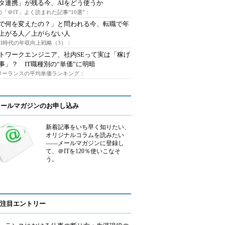
タ連携」が残る今、AIをどう使うか
「＠IT」よく読まれた記事“10選”：
Iで何を変えたの？」と問われる今、転職で年
上がる人／上がらない人
AI時代の年収向上戦略（3）：
トワークエンジニア、社内SEって実は「稼げ
事」？ IT職種別の“単価”に明暗
フリーランスの平均単価ランキング：
メールマガジンのお申し込み
新着記事をいち早く知りたい、
オリジナルコラムを読みたい
――メールマガジンに登録し
て、＠ITを120％使いこなそ
う。
注目エントリー