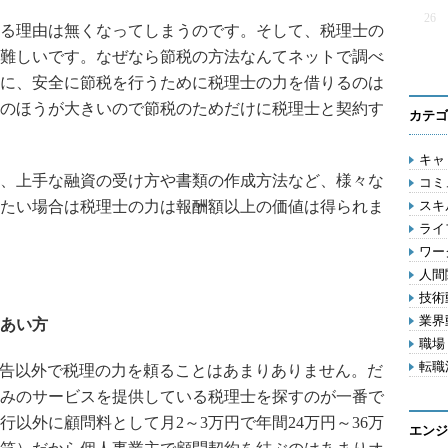
26
る理由は無くなってしまうのです。そして、税理士の
難しいです。なぜなら節税の方法なんてネットで調べ
に、安全に節税を行うために税理士の力を借りるのは
のほうが大きいので節税のためだけに税理士と契約す
カテゴ
キャリ
、上手な融資の受け方や書類の作成方法など、様々な
コミ
たい場合は税理士の力は報酬額以上の価値は得られま
スキル
ライフ
ワー
人間関
技術動
業界動
あい方
職場 
転職活
申告以外で税理の力を頼ることはあまりありません。だ
みのサービスを提供している税理士を探すのが一番で
以外に顧問料として月2～3万円で年間24万円～36万
エンジ