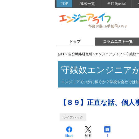
TOP
連載一覧
＠IT Special
トップ
コラムニスト一覧
@IT
>
自分戦略研究所
>
エンジニアライフ
>
守銭奴
守銭奴エンジニア
エンジニアでいかに稼ぐか？学校や会社では
【８９】正直な話、個人
ライフハック
Share
1
見る