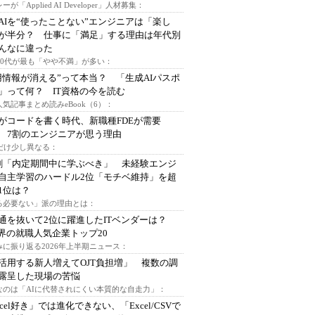
ーが「Applied AI Developer」人材募集：
AIを“使ったことない”エンジニアは「楽し
が半分？ 仕事に「満足」する理由は年代別
んなに違った
～30代が最も「やや不満」が多い：
用情報が消える”って本当？ 「生成AIパスポ
」って何？ IT資格の今を読む
人気記事まとめ読みeBook（6）：
Iがコードを書く時代、新職種FDEが需要
 7割のエンジニアが思う理由
代だけ少し異なる：
割「内定期間中に学ぶべき」 未経験エンジ
自主学習のハードル2位「モチベ維持」を超
1位は？
る必要ない」派の理由とは：
通を抜いて2位に躍進したITベンダーは？
業界の就職人気企業トップ20
みに振り返る2026年上半期ニュース：
I活用する新人増えてOJT負担増」 複数の調
露呈した現場の苦悩
なのは「AIに代替されにくい本質的な自走力」：
xcel好き」では進化できない、「Excel/CSVで