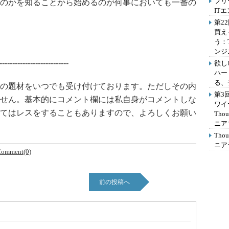
フリ
のかを知ることから始めるのが何事においても一番の
IT
第2
買え
う：
ンジ
---------------------------
欲し
ハー
る、
の題材をいつでも受け付けております。ただしその内
第3
せん。基本的にコメント欄には私自身がコメントしな
ワイ
てはレスをすることもありますので、よろしくお願い
Th
ニア
Th
ニア
omment(0)
前の投稿へ