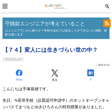
守銭奴エンジニアが考えていること
エンジニアでいかに稼ぐか？学校や会社では知ることができなった体験、経
験を綴ります
【７４】変人には生きづらい世の中？
ライフハック
»
2015/11/12
Share
0
見る
こんにちは手塚規雄です。
先日、N高等学校（設置認可申請中）のネットオープンキャ
ンパスでまつもとゆきひろさんの特別授業がありました。