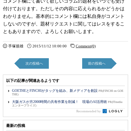
コメント欄にて書いて欲しいコラムの題材をいつでも受け
付けております。ただしその内容に応えられるかどうかは
わかりません。基本的にコメント欄には私自身がコメント
しないのですが、題材リクエストに関してはレスをするこ
ともありますので、よろしくお願いします。
手塚規雄
2015/11/12 10:00:00
Comment(0)
次の投稿へ
前の投稿へ
以下の記事が関連あるようです
GOETHEとFINCHIがタッグを組み、新メディアを創設
PR(FINCHI on GOE
THE)
大阪ガスが月2000時間の共有作業を削減！ 現場のAI活用術
PR(ITmedia
エンタープライズ)
Recommended by
最新の投稿