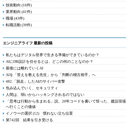
技術動向 (16件)
業界動向 (41件)
職場 (43件)
転職活動 (39件)
エンジニアライフ 最新の投稿
私たちはデジタル世界で生きる準備ができているのか？
AIにDB設計を任せるとは、どこの何のことなのか？
最後には離れていくAI
AIを「答えを教える先生」から「判断の稽古相手」へ
482.「脱走」したAIのサイバー攻撃
包み込んでいく、セキュリティ
人間は、弱いからハッキングされるのではない
「思考は行動から生まれる」説。20年コードを書いて悟った、建設現場
へ行くことの価値
イノウーの選択 (12) 慣れない立ち位置
第742回 結果を引き受ける