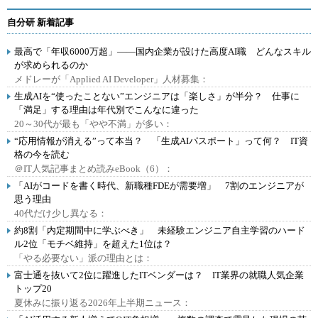
自分研 新着記事
最高で「年収6000万超」――国内企業が設けた高度AI職 どんなスキル
が求められるのか
メドレーが「Applied AI Developer」人材募集：
生成AIを“使ったことない”エンジニアは「楽しさ」が半分？ 仕事に
「満足」する理由は年代別でこんなに違った
20～30代が最も「やや不満」が多い：
“応用情報が消える”って本当？ 「生成AIパスポート」って何？ IT資
格の今を読む
＠IT人気記事まとめ読みeBook（6）：
「AIがコードを書く時代、新職種FDEが需要増」 7割のエンジニアが
思う理由
40代だけ少し異なる：
約8割「内定期間中に学ぶべき」 未経験エンジニア自主学習のハード
ル2位「モチベ維持」を超えた1位は？
「やる必要ない」派の理由とは：
富士通を抜いて2位に躍進したITベンダーは？ IT業界の就職人気企業
トップ20
夏休みに振り返る2026年上半期ニュース：