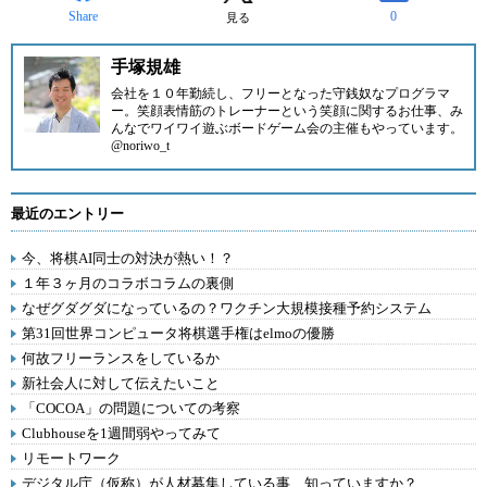
Share
0
見る
手塚規雄
会社を１０年勤続し、フリーとなった守銭奴なプログラマ
ー。笑顔表情筋のトレーナーという笑顔に関するお仕事、み
んなでワイワイ遊ぶボードゲーム会の主催もやっています。
@noriwo_t
最近のエントリー
今、将棋AI同士の対決が熱い！？
１年３ヶ月のコラボコラムの裏側
なぜグダグダになっているの？ワクチン大規模接種予約システム
第31回世界コンピュータ将棋選手権はelmoの優勝
何故フリーランスをしているか
新社会人に対して伝えたいこと
「COCOA」の問題についての考察
Clubhouseを1週間弱やってみて
リモートワーク
デジタル庁（仮称）が人材募集している事、知っていますか？