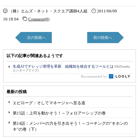
（株）エムズ・ネット・スクエア講師4人組
2011/06/09
16:18:04
Comment(0)
次の投稿へ
前の投稿へ
以下の記事が関連あるようです
生成AIでナレッジ管理を革新 組織知を統合するツールとは
PR(ITmedia
エンタープライズ)
Recommended by
最新の投稿
エピローグ：そしてマネージャへ至る道
第15話：上司を動かそう！～フォロアーシップの巻
第14話：メンバーの力を引き出そう！～コーチングの“キホンの
キ”の巻（下）