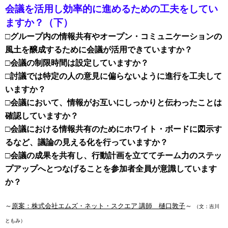
会議を活用し効率的に進めるための工夫をしてい
ますか？（下）
□グループ内の情報共有やオープン・コミュニケーションの
風土を醸成するために会議が活用できていますか？
□会議の制限時間は設定していますか？
□討議では特定の人の意見に偏らないように進行を工夫して
いますか？
□会議において、情報がお互いにしっかりと伝わったことは
確認していますか？
□会議における情報共有のためにホワイト・ボードに図示す
るなど、議論の見える化を行っていますか？
□会議の成果を共有し、行動計画を立ててチーム力のステッ
プアップへとつなげることを参加者全員が意識しています
か？
～
原案：株式会社エムズ・ネット・スクエア 講師 樋口敦子
～
（文：吉川
ともみ）