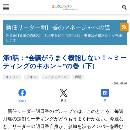
新任リーダー明日香のマネージャへの道
外資系IT企業の過酷なＩＴ現場を経た同期4人組（現在は研修講師）が執筆
します！
第9話：“会議がうまく機能しない！～ミー
ティングのキホン～”の巻（下）
キャリア
スキル
ワークスタイル
職場
»
2011/06/09
Share
0
見る
新任リーダー明日香のグループでは、このところ、毎週
月曜の定例ミーティングがどうもうまく行かない。今週な
ど、リーダーの明日香自身が、参加を渋るメンバーを呼び