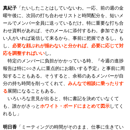
真紀子
「たいしたことはしていないわ。一応、前の週の金
曜午後に、次回の打ち合わせリストと時間配分を、短いメ
ールでメンバー全員に送っているだけ。特に重要な打ち合
わせ資料があれば、そのメールに添付するわ。参加できな
い人がいれば返信して来るから、事前に把握できるし。も
し、
必要な顔ぶれが揃わないと分かれば、必要に応じて対
応を調整すればいい
し
。
特定のメンバーに負担がかかっている時、『今週の進捗
報告は特に○○さんに重点的にお願いする予定』と事前に周
知することもある。そうすると、余裕のあるメンバーが自
分の持ち時間を削ってくれて、
みんなで相談に乗ったりす
る
展開になることもある。
いろいろな意見が出ると、特に書記を決めていなくて
も、誰かがさっと
ホワイト・ボードにまとめて図示
してく
れるし」
明日香
「ミーティングの時間がそのまま、仕事に生きてい