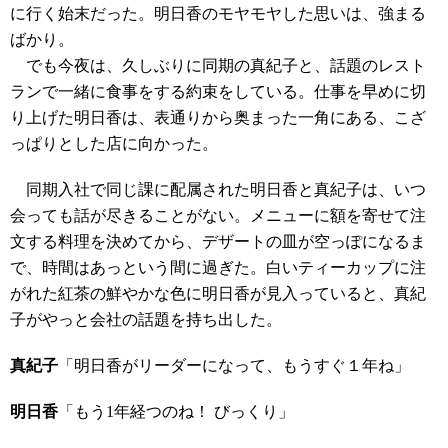
に行く始末だった。明日香のモヤモヤした思いは、強まる
ばかり。
でも今夜は、久しぶりに同期の真紀子と、話題のレスト
ランで一緒に食事をする約束をしている。仕事を早めに切
り上げた明日香は、表通りから奥まった一角にある、こざ
っぱりとした店に向かった。
同期入社で同じ課に配属された明日香と真紀子は、いつ
会っても話が尽きることがない。メニューに額を寄せて注
文する料理を決めてから、デザートの皿が空っぽになるま
で、時間はあっという間に過ぎた。白いティーカップに注
がれた紅茶の鮮やかな色に明日香が見入っていると、真紀
子がやっと会社の話題を持ち出した。
真紀子
「明日香がリーダーになって、もうすぐ１年ね」
明日香
「もう1年経つのね！ びっくり」