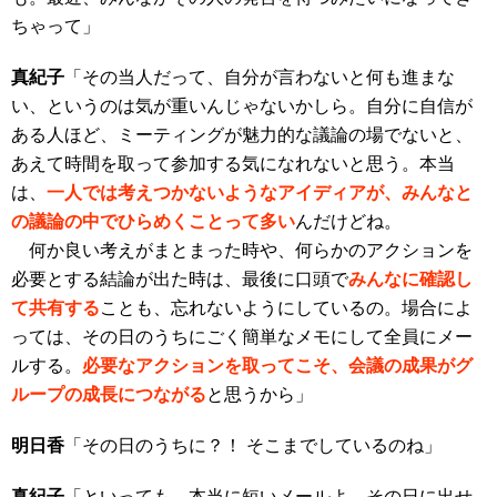
ちゃって」
真紀子
「その当人だって、自分が言わないと何も進まな
い、というのは気が重いんじゃないかしら。自分に自信が
ある人ほど、ミーティングが魅力的な議論の場でないと、
あえて時間を取って参加する気になれないと思う。本当
は、
一人では考えつかないようなアイディアが、みんなと
の議論の中でひらめくことって多い
んだけどね
。
何か良い考えがまとまった時や、何らかのアクションを
必要とする結論が出た時は、最後に口頭
で
みんなに確認し
て共有する
ことも
、忘れないようにしているの。場合によ
っては、その日のうちにごく簡単なメモにして全員にメー
ルする。
必要なアクションを取ってこそ、会議の成果がグ
ループの成長につながる
と思うから」
明日香
「その日のうちに？！ そこまでしているのね」
真紀子
「といっても、本当に短いメールよ。その日に出せ