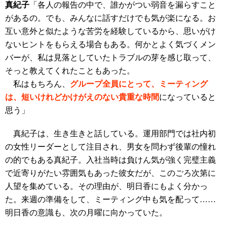
真紀子
「各人の報告の中で、誰かがつい弱音を漏らすこと
があるの。でも、みんなに話すだけでも気が楽になる。お
互い意外と似たような苦労を経験しているから、思いがけ
ないヒントをもらえる場合もある。何かとよく気づくメン
バーが、私は見落としていたトラブルの芽を感じ取って、
そっと教えてくれたこともあった。
私はもちろん、
グループ全員にとって、ミーティング
は、短いけれどかけがえのない貴重な時間
になっていると
思う」
真紀子は、生き生きと話している。運用部門では社内初
の女性リーダーとして注目され、男女を問わず後輩の憧れ
の的でもある真紀子。入社当時は負けん気が強く完璧主義
で近寄りがたい雰囲気もあった彼女だが、このごろ次第に
人望を集めている。その理由が、明日香にもよく分かっ
た。来週の準備をして、ミーティング中も気を配って……
明日香の意識も、次の月曜に向かっていた。