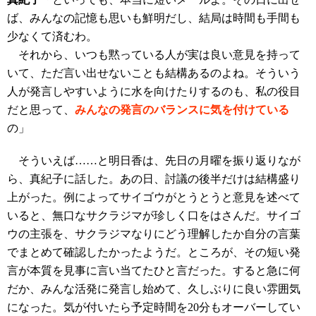
ば、みんなの記憶も思いも鮮明だし、結局は時間も手間も
少なくて済むわ。
それから、いつも黙っている人が実は良い意見を持って
いて、ただ言い出せないことも結構あるのよね。そういう
人が発言しやすいように水を向けたりするのも、私の役目
だと思って、
みんなの発言のバランスに気を付け
ている
の
」
そういえば……と明日香は、先日の月曜を振り返りなが
ら、真紀子に話した。あの日、討議の後半だけは結構盛り
上がった。例によってサイゴウがとうとうと意見を述べて
いると、無口なサクラジマが珍しく口をはさんだ。サイゴ
ウの主張を、サクラジマなりにどう理解したか自分の言葉
でまとめて確認したかったようだ。ところが、その短い発
言が本質を見事に言い当てたひと言だった。すると急に何
だか、みんな活発に発言し始めて、久しぶりに良い雰囲気
になった。気が付いたら予定時間を20分もオーバーしてい