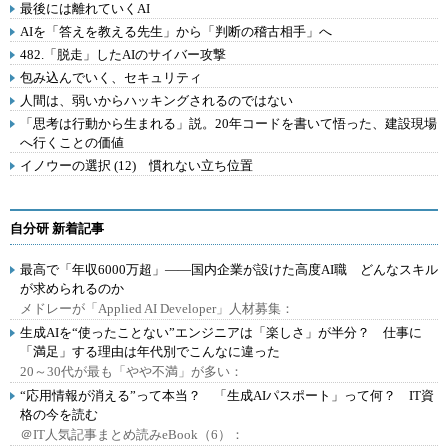
最後には離れていくAI
AIを「答えを教える先生」から「判断の稽古相手」へ
482.「脱走」したAIのサイバー攻撃
包み込んでいく、セキュリティ
人間は、弱いからハッキングされるのではない
「思考は行動から生まれる」説。20年コードを書いて悟った、建設現場
へ行くことの価値
イノウーの選択 (12) 慣れない立ち位置
自分研 新着記事
最高で「年収6000万超」――国内企業が設けた高度AI職 どんなスキル
が求められるのか
メドレーが「Applied AI Developer」人材募集：
生成AIを“使ったことない”エンジニアは「楽しさ」が半分？ 仕事に
「満足」する理由は年代別でこんなに違った
20～30代が最も「やや不満」が多い：
“応用情報が消える”って本当？ 「生成AIパスポート」って何？ IT資
格の今を読む
＠IT人気記事まとめ読みeBook（6）：