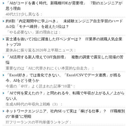
「AIがコードを書く時代、新職種FDEが需要増」 7割のエンジニアが
思う理由
40代だけ少し異なる：
約8割「内定期間中に学ぶべき」 未経験エンジニア自主学習のハード
ル2位「モチベ維持」を超えた1位は？
「やる必要ない」派の理由とは：
富士通を抜いて2位に躍進したITベンダーは？ IT業界の就職人気企業
トップ20
夏休みに振り返る2026年上半期ニュース：
「AI活用する新人増えてOJT負担増」 複数の調査で露呈した現場の苦
悩
重要なのは「AIに代替されにくい本質的な自走力」：
「Excel好き」では進化できない、「Excel/CSVでデータ連携」が残る
今、AIをどう使うか
今週の「＠IT」よく読まれた記事“10選”：
「AIで何を変えたの？」と問われる今、転職で年収が上がる人／上がら
ない人
生成AI時代の年収向上戦略（3）：
ネットワークエンジニア、社内SEって実は「稼げる仕事」？ IT職種別
の“単価”に明暗
ITフリーランスの平均単価ランキング：