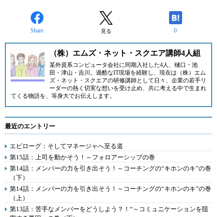
Share
0
見る
（株）エムズ・ネット・スクエア講師4人組
某外資系コンピュータ会社に同期入社した4人、樋口・池
田・津山・吉川。過酷なIT現場を経験し、現在は
（株）エム
ズ・ネット・スクエア
の研修講師として日々、企業の若手リ
ーダーの熱く切実な想いを受け止め、共に考える中で生まれ
てくる物語を、等身大でお伝えします。
最近のエントリー
エピローグ：そしてマネージャへ至る道
第15話：上司を動かそう！～フォロアーシップの巻
第14話：メンバーの力を引き出そう！～コーチングの“キホンのキ”の巻
（下）
第14話：メンバーの力を引き出そう！～コーチングの“キホンのキ”の巻
（上）
第13話：苦手なメンバーをどうしよう？！“～コミュニケーションを阻