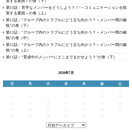
害する要因～の巻（下）
第13話：苦手なメンバーをどうしよう？！“～コミュニケーションを阻
害する要因～の巻（上）
第12話：“グループ内のトラブルにどう立ち向かう？～メンバー間の確
執”の巻（下）
第12話：“グループ内のトラブルにどう立ち向かう？～メンバー間の確
執”の巻（中）
第12話：“グループ内のトラブルにどう立ち向かう？～メンバー間の確
執”の巻（上）
第11話：“育成中のメンバーにどこまでまかせよう？”の巻（下）
2026年7月
日
月
火
水
木
金
土
1
2
3
4
5
6
7
8
9
10
11
12
13
14
15
16
17
18
19
20
21
22
23
24
25
26
27
28
29
30
31