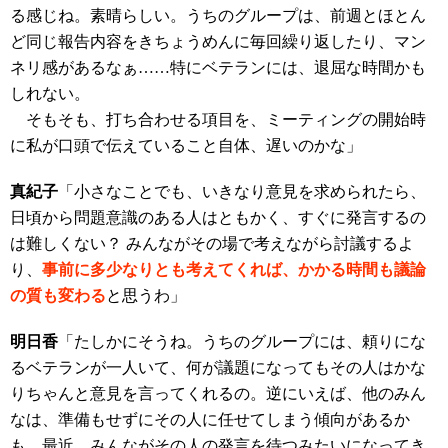
る感じね。素晴らしい。うちのグループは、前週とほとん
ど同じ報告内容をきちょうめんに毎回繰り返したり、マン
ネリ感があるなぁ……特にベテランには、退屈な時間かも
しれない。
そもそも、打ち合わせる項目を、ミーティングの開始時
に私が口頭で伝えていること自体、遅いのかな」
真紀子
「小さなことでも、いきなり意見を求められたら、
日頃から問題意識のある人はともかく、すぐに発言するの
は難しくない？ みんながその場で考えながら討議するよ
り、
事前に多少なりとも考えてくれば、かかる時間も議論
の質も変わる
と
思うわ」
明日香
「たしかにそうね。うちのグループには、頼りにな
るベテランが一人いて、何が議題になってもその人はかな
りちゃんと意見を言ってくれるの。逆にいえば、他のみん
なは、準備もせずにその人に任せてしまう傾向があるか
も。最近、みんながその人の発言を待つみたいになってき