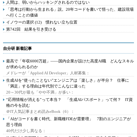
人間は、弱いからハッキングされるのではない
「思考は行動から生まれる」説。20年コードを書いて悟った、建設現場
へ行くことの価値
イノウーの選択 (12) 慣れない立ち位置
第742回 結果を引き受ける
自分研 新着記事
最高で「年収6000万超」――国内企業が設けた高度AI職 どんなスキル
が求められるのか
メドレーが「Applied AI Developer」人材募集：
生成AIを“使ったことない”エンジニアは「楽しさ」が半分？ 仕事に
「満足」する理由は年代別でこんなに違った
20～30代が最も「やや不満」が多い：
“応用情報が消える”って本当？ 「生成AIパスポート」って何？ IT資
格の今を読む
＠IT人気記事まとめ読みeBook（6）：
「AIがコードを書く時代、新職種FDEが需要増」 7割のエンジニアが
思う理由
40代だけ少し異なる：