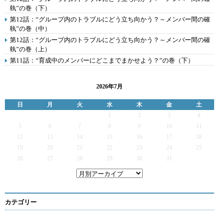
執”の巻（下）
第12話：“グループ内のトラブルにどう立ち向かう？～メンバー間の確
執”の巻（中）
第12話：“グループ内のトラブルにどう立ち向かう？～メンバー間の確
執”の巻（上）
第11話：“育成中のメンバーにどこまでまかせよう？”の巻（下）
2026年7月
日
月
火
水
木
金
土
1
2
3
4
5
6
7
8
9
10
11
12
13
14
15
16
17
18
19
20
21
22
23
24
25
26
27
28
29
30
31
カテゴリー