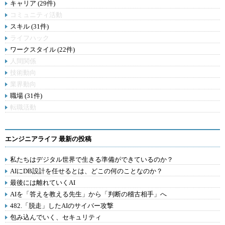
キャリア (29件)
コミュニティ活動
スキル (31件)
ライフハック
ワークスタイル (22件)
人間関係
技術動向
業界動向
職場 (31件)
転職活動
エンジニアライフ 最新の投稿
私たちはデジタル世界で生きる準備ができているのか？
AIにDB設計を任せるとは、どこの何のことなのか？
最後には離れていくAI
AIを「答えを教える先生」から「判断の稽古相手」へ
482.「脱走」したAIのサイバー攻撃
包み込んでいく、セキュリティ