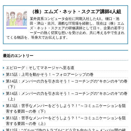
（株）エムズ・ネット・スクエア講師4人組
某外資系コンピュータ会社に同期入社した4人、樋口・池
田・津山・吉川。過酷なIT現場を経験し、現在は
（株）エム
ズ・ネット・スクエア
の研修講師として日々、企業の若手リ
ーダーの熱く切実な想いを受け止め、共に考える中で生まれ
てくる物語を、等身大でお伝えします。
最近のエントリー
エピローグ：そしてマネージャへ至る道
第15話：上司を動かそう！～フォロアーシップの巻
第14話：メンバーの力を引き出そう！～コーチングの“キホンのキ”の巻
（下）
第14話：メンバーの力を引き出そう！～コーチングの“キホンのキ”の巻
（上）
第13話：苦手なメンバーをどうしよう？！“～コミュニケーションを阻
害する要因～の巻（下）
第13話：苦手なメンバーをどうしよう？！“～コミュニケーションを阻
害する要因～の巻（上）
第12話：“グループ内のトラブルにどう立ち向かう？～メンバー間の確