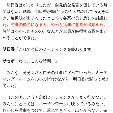
明日香はがっかりしたが、自発的な発言を促している時
間はない。結局、明日香が順に1人ひとり指名して考えを聞
き、選択肢が出そろったところで各案の良し悪しを討議し
た。
討議の後半になると、やっと活発に意見が出始めた
。
時間はかかったものの、なんとか全員が納得する案をまと
めることができた。
明日香
「これで今日のミーティングを終わります」
サセボ
「わっ、こんな時間！」
みんな、そそくさと自分の仕事に戻っていった。ミーテ
ィング・ルームを1人で片付けながら、明日香は黙って考え
ていた。
（この頃、どうも定例ミーティングがうまく行かない。
みんなにとっては、ルーチンワークに映っているみたい。
何かしら理由をつけて、遅れてきたり、出たがらない。確