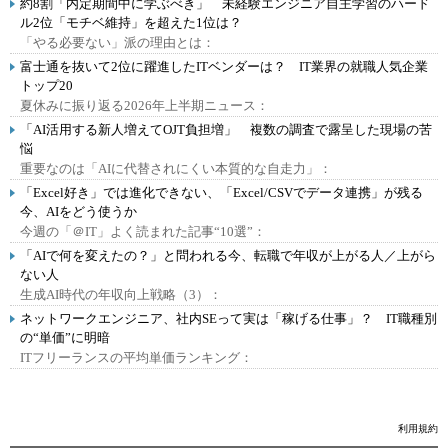
約8割「内定期間中に学ぶべき」 未経験エンジニア自主学習のハード
ル2位「モチベ維持」を超えた1位は？
「やる必要ない」派の理由とは：
富士通を抜いて2位に躍進したITベンダーは？ IT業界の就職人気企業
トップ20
夏休みに振り返る2026年上半期ニュース：
「AI活用する新人増えてOJT負担増」 複数の調査で露呈した現場の苦
悩
重要なのは「AIに代替されにくい本質的な自走力」：
「Excel好き」では進化できない、「Excel/CSVでデータ連携」が残る
今、AIをどう使うか
今週の「＠IT」よく読まれた記事“10選”：
「AIで何を変えたの？」と問われる今、転職で年収が上がる人／上がら
ない人
生成AI時代の年収向上戦略（3）：
ネットワークエンジニア、社内SEって実は「稼げる仕事」？ IT職種別
の“単価”に明暗
ITフリーランスの平均単価ランキング：
利用規約