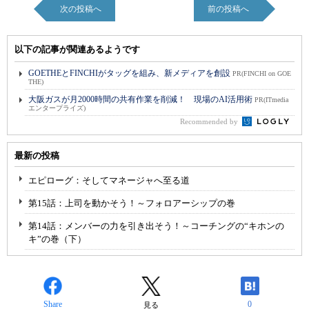
次の投稿へ
前の投稿へ
以下の記事が関連あるようです
GOETHEとFINCHIがタッグを組み、新メディアを創設
PR(FINCHI on GOE
THE)
大阪ガスが月2000時間の共有作業を削減！ 現場のAI活用術
PR(ITmedia
エンタープライズ)
Recommended by
最新の投稿
エピローグ：そしてマネージャへ至る道
第15話：上司を動かそう！～フォロアーシップの巻
第14話：メンバーの力を引き出そう！～コーチングの“キホンの
キ”の巻（下）
Share
0
見る