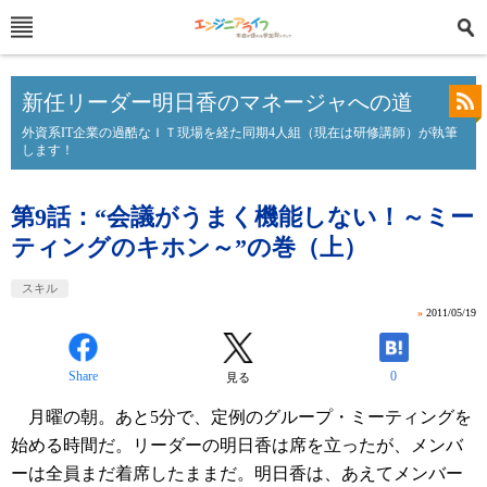
新任リーダー明日香のマネージャへの道
外資系IT企業の過酷なＩＴ現場を経た同期4人組（現在は研修講師）が執筆
します！
第9話：“会議がうまく機能しない！～ミー
ティングのキホン～”の巻（上）
スキル
»
2011/05/19
Share
0
見る
月曜の朝。あと5分で、定例のグループ・ミーティングを
始める時間だ。リーダーの明日香は席を立ったが、メンバ
ーは全員まだ着席したままだ。明日香は、あえてメンバー