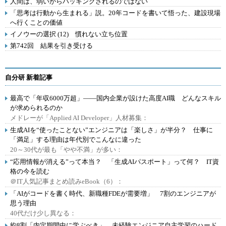
人間は、弱いからハッキングされるのではない
「思考は行動から生まれる」説。20年コードを書いて悟った、建設現場
へ行くことの価値
イノウーの選択 (12) 慣れない立ち位置
第742回 結果を引き受ける
自分研 新着記事
最高で「年収6000万超」――国内企業が設けた高度AI職 どんなスキル
が求められるのか
メドレーが「Applied AI Developer」人材募集：
生成AIを“使ったことない”エンジニアは「楽しさ」が半分？ 仕事に
「満足」する理由は年代別でこんなに違った
20～30代が最も「やや不満」が多い：
“応用情報が消える”って本当？ 「生成AIパスポート」って何？ IT資
格の今を読む
＠IT人気記事まとめ読みeBook（6）：
「AIがコードを書く時代、新職種FDEが需要増」 7割のエンジニアが
思う理由
40代だけ少し異なる：
約8割「内定期間中に学ぶべき」 未経験エンジニア自主学習のハード