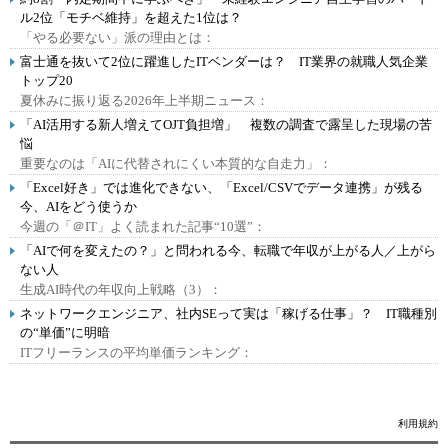
ル2位「モチベ維持」を超えた1位は？
「やる必要ない」派の理由とは：
富士通を抜いて2位に躍進したITベンダーは？ IT業界の就職人気企業
トップ20
夏休みに振り返る2026年上半期ニュース：
「AI活用する新人増えてOJT負担増」 複数の調査で露呈した現場の苦
悩
重要なのは「AIに代替されにくい本質的な自走力」：
「Excel好き」では進化できない、「Excel/CSVでデータ連携」が残る
今、AIをどう使うか
今週の「＠IT」よく読まれた記事“10選”：
「AIで何を変えたの？」と問われる今、転職で年収が上がる人／上がら
ない人
生成AI時代の年収向上戦略（3）：
ネットワークエンジニア、社内SEって実は「稼げる仕事」？ IT職種別
の“単価”に明暗
ITフリーランスの平均単価ランキング：
利用規約