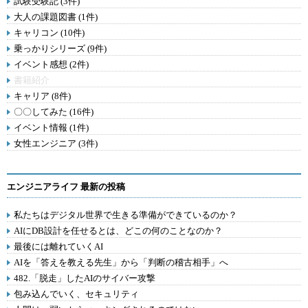
試験受験記 (3件)
大人の課題図書 (1件)
キャリコン (10件)
乗っかりシリーズ (9件)
イベント感想 (2件)
書籍紹介
キャリア (8件)
〇〇してみた (16件)
イベント情報 (1件)
女性エンジニア (3件)
エンジニアライフ 最新の投稿
私たちはデジタル世界で生きる準備ができているのか？
AIにDB設計を任せるとは、どこの何のことなのか？
最後には離れていくAI
AIを「答えを教える先生」から「判断の稽古相手」へ
482.「脱走」したAIのサイバー攻撃
包み込んでいく、セキュリティ