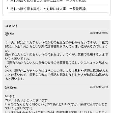
それっぽく見せることも時には大事 ーメイクの話
それっぽく振る舞うことも時には大事 ー役割理論
コメント
2020/01/28 19:06
Mc
うーん、簿記がニガテというのがどの程度なのかわからないですが、「複式
簿記」を全く分からない状態で計算書類を学んでも使い道があるのでしょう
か。
自分でなんとなく知るというのであればいいですが、業務で活用するとまで
いくと怖いですね。
（簿記がわからない人に自分の会社の決算書見て欲しいとはちょっと思えな
い）
ただ、簿記がニガテというのはその人の能力よりは教材や講師に原因がある
ことが多いので、必要なら改めて簿記を勉強しなおした方が結局は効果があ
ると思います。
2020/02/10 22:42
Kyon
Mcさま
コメントありがとうございます。
> 自分でなんとなく知るというのであればいいですが、業務で活用するとま
でいくと怖いですね。
> （簿記がわからない人に自分の会社の決算書見て欲しいとはちょっと思え