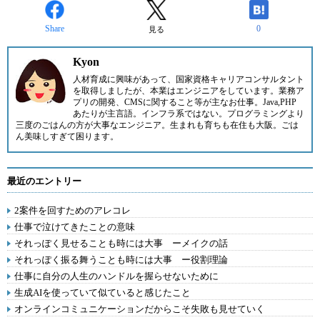
Share
0
見る
Kyon
人材育成に興味があって、国家資格キャリアコンサルタント
を取得しましたが、本業はエンジニアをしています。業務ア
プリの開発、CMSに関すること等が主なお仕事。Java,PHP
あたりが主言語。インフラ系ではない。プログラミングより
三度のごはんの方が大事なエンジニア。生まれも育ちも在住も大阪。ごは
ん美味しすぎて困ります。
最近のエントリー
2案件を回すためのアレコレ
仕事で泣けてきたことの意味
それっぽく見せることも時には大事 ーメイクの話
それっぽく振る舞うことも時には大事 ー役割理論
仕事に自分の人生のハンドルを握らせないために
生成AIを使っていて似ていると感じたこと
オンラインコミュニケーションだからこそ失敗も見せていく