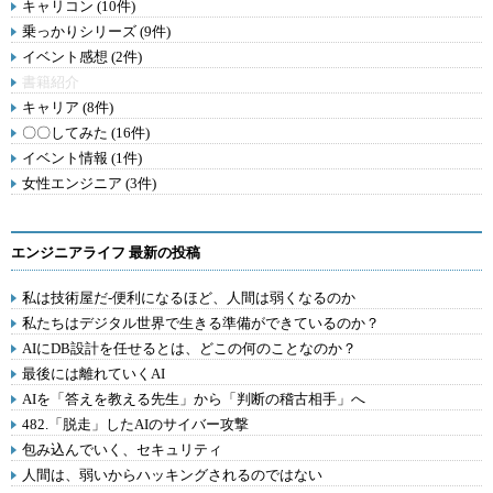
キャリコン (10件)
乗っかりシリーズ (9件)
イベント感想 (2件)
書籍紹介
キャリア (8件)
〇〇してみた (16件)
イベント情報 (1件)
女性エンジニア (3件)
エンジニアライフ 最新の投稿
私は技術屋だ-便利になるほど、人間は弱くなるのか
私たちはデジタル世界で生きる準備ができているのか？
AIにDB設計を任せるとは、どこの何のことなのか？
最後には離れていくAI
AIを「答えを教える先生」から「判断の稽古相手」へ
482.「脱走」したAIのサイバー攻撃
包み込んでいく、セキュリティ
人間は、弱いからハッキングされるのではない