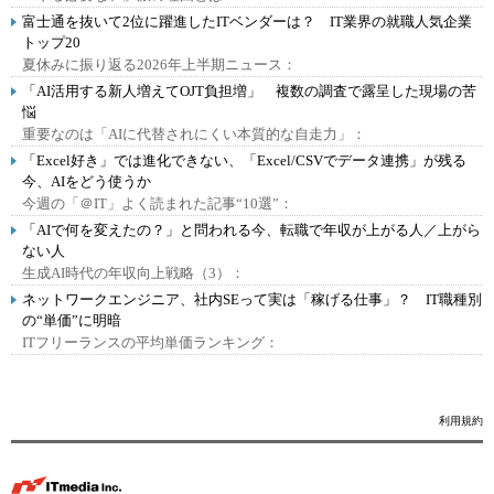
富士通を抜いて2位に躍進したITベンダーは？ IT業界の就職人気企業
トップ20
夏休みに振り返る2026年上半期ニュース：
「AI活用する新人増えてOJT負担増」 複数の調査で露呈した現場の苦
悩
重要なのは「AIに代替されにくい本質的な自走力」：
「Excel好き」では進化できない、「Excel/CSVでデータ連携」が残る
今、AIをどう使うか
今週の「＠IT」よく読まれた記事“10選”：
「AIで何を変えたの？」と問われる今、転職で年収が上がる人／上がら
ない人
生成AI時代の年収向上戦略（3）：
ネットワークエンジニア、社内SEって実は「稼げる仕事」？ IT職種別
の“単価”に明暗
ITフリーランスの平均単価ランキング：
利用規約