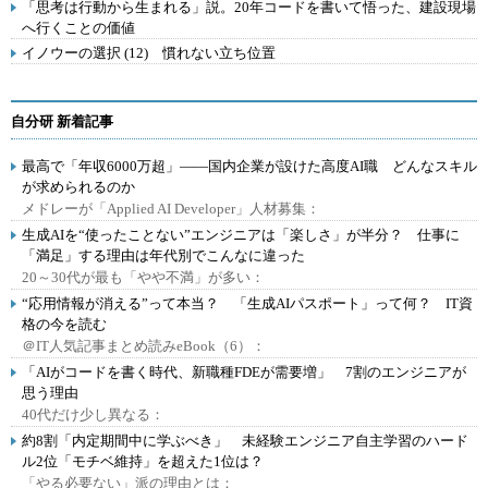
「思考は行動から生まれる」説。20年コードを書いて悟った、建設現場
へ行くことの価値
イノウーの選択 (12) 慣れない立ち位置
自分研 新着記事
最高で「年収6000万超」――国内企業が設けた高度AI職 どんなスキル
が求められるのか
メドレーが「Applied AI Developer」人材募集：
生成AIを“使ったことない”エンジニアは「楽しさ」が半分？ 仕事に
「満足」する理由は年代別でこんなに違った
20～30代が最も「やや不満」が多い：
“応用情報が消える”って本当？ 「生成AIパスポート」って何？ IT資
格の今を読む
＠IT人気記事まとめ読みeBook（6）：
「AIがコードを書く時代、新職種FDEが需要増」 7割のエンジニアが
思う理由
40代だけ少し異なる：
約8割「内定期間中に学ぶべき」 未経験エンジニア自主学習のハード
ル2位「モチベ維持」を超えた1位は？
「やる必要ない」派の理由とは：