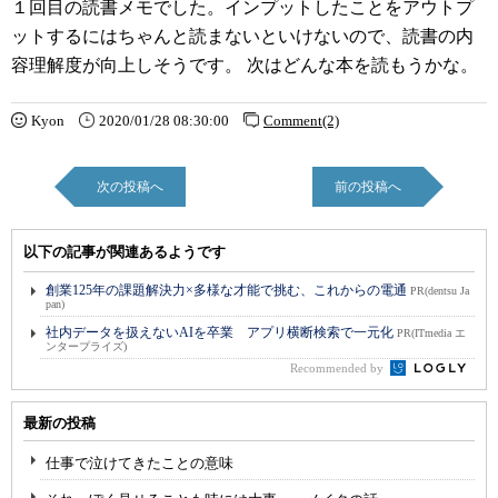
１回目の読書メモでした。インプットしたことをアウトプ
ットするにはちゃんと読まないといけないので、読書の内
容理解度が向上しそうです。 次はどんな本を読もうかな。
Kyon
2020/01/28 08:30:00
Comment(2)
次の投稿へ
前の投稿へ
以下の記事が関連あるようです
創業125年の課題解決力×多様な才能で挑む、これからの電通
PR(dentsu Ja
pan)
社内データを扱えないAIを卒業 アプリ横断検索で一元化
PR(ITmedia エ
ンタープライズ)
Recommended by
最新の投稿
仕事で泣けてきたことの意味