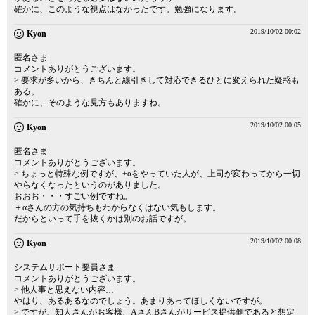
確かに、このような視点はなかったです。勉強になります。
2019/10/02 00:02
Kyon
匿名さま
コメントありがとうございます。
> 要求が多いから、きちんと線引きして対応できるひとに変えられた疑惑も
ある。
確かに、そのような見方もありますね。
2019/10/02 00:05
Kyon
匿名さま
コメントありがとうございます。
> ちょっと特殊な例ですが、+αをやっていた人が、上司が変わってから一切
やらなくなったというのがありました。
おおお・・・すごい例ですね。
＋αさんの方の気持ちもわからなくはない気もします。
だからといって手を抜くかは別のお話ですが。
2019/10/02 00:08
Kyon
システムサポート要員さま
コメントありがとうございます。
> 他人事と思えない内容…
やはり、あるあるなのでしょう。あまりあってほしくないですが。
> ですが、知人さんがお客様、AさんBさんがサービス提供側であると想定