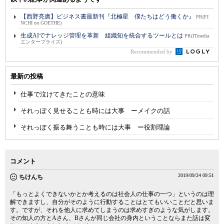
【西野亮廣】ビジネス書最新刊『北極星 僕たちはどう働くか』
PR(FI
NCHI on GOETHE)
生成AIでナレッジ管理を革新 組織知を統合するツールとは
PR(ITmedia
エンタープライズ)
Recommended by
最新の投稿
仕事で泣けてきたことの意味
それっぽく見せることも時には大事 ーメイクの話
それっぽく振る舞うことも時には大事 ー役割理論
コメント
2019/09/24 09:51
ちけんち
「もっとよくできないかとか考えるのは社会人の仕事の一つ」というのは理
解できますし、自分がそのように行動することはとてもいいことだと思いま
す。ですが、それを他人に求めてしまうのは求めすぎのような気がします。
その知人の方とAさん、Bさんが同じ会社の身内ということならまた話は変