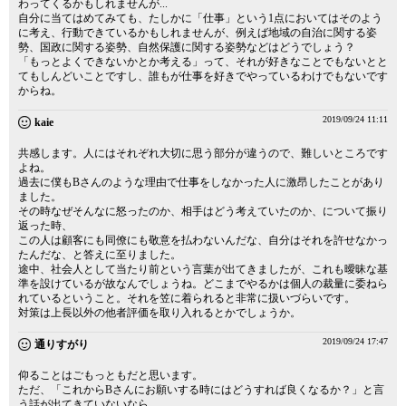
わってくるかもしれませんが...
自分に当てはめてみても、たしかに「仕事」という1点においてはそのよう
に考え、行動できているかもしれませんが、例えば地域の自治に関する姿
勢、国政に関する姿勢、自然保護に関する姿勢などはどうでしょう？
「もっとよくできないかとか考える」って、それが好きなことでもないとと
てもしんどいことですし、誰もが仕事を好きでやっているわけでもないです
からね。
2019/09/24 11:11
kaie
共感します。人にはそれぞれ大切に思う部分が違うので、難しいところです
よね。
過去に僕もBさんのような理由で仕事をしなかった人に激昂したことがあり
ました。
その時なぜそんなに怒ったのか、相手はどう考えていたのか、について振り
返った時、
この人は顧客にも同僚にも敬意を払わないんだな、自分はそれを許せなかっ
たんだな、と答えに至りました。
途中、社会人として当たり前という言葉が出てきましたが、これも曖昧な基
準を設けているが故なんでしょうね。どこまでやるかは個人の裁量に委ねら
れているということ。それを笠に着られると非常に扱いづらいです。
対策は上長以外の他者評価を取り入れるとかでしょうか。
2019/09/24 17:47
通りすがり
仰ることはごもっともだと思います。
ただ、「これからBさんにお願いする時にはどうすれば良くなるか？」と言
う話が出てきていないなら、