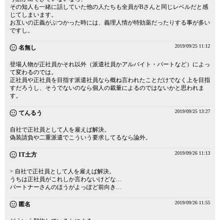
その知人も一緒に話していた他の人たちも全員がBさんと同じレベルだと感
じてしまいます。
お互いの正義がぶつかった時には、義理人情が特効薬だったりする事が多い
ですし。
2019/09/25 11:12
名無し
登場人物が正社員かそれ以外（派遣社員かアルバイト・パートなど）によっ
て変わるのでは。
正社員や正社員を目指す派遣社員なら概ね言われたことだけでなく上を目指
すだろうし、そうでないのなら個人の裁量によるのではないかと思われま
す。
2019/09/25 13:27
てんるう
自社で正社員として人を雇えば解決。
偽装請負や二重派遣でこういう要求してるなら論外。
2019/09/26 11:13
IT土方
> 自社で正社員として人を雇えば解決。
うちは正社員がこれしか言わないけどな…
パートナーさんのほうがよっぽど前向き…
2019/09/26 11:55
匿名