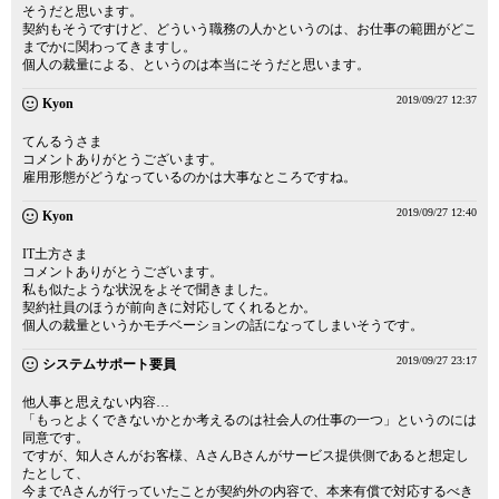
そうだと思います。
契約もそうですけど、どういう職務の人かというのは、お仕事の範囲がどこ
までかに関わってきますし。
個人の裁量による、というのは本当にそうだと思います。
2019/09/27 12:37
Kyon
てんるうさま
コメントありがとうございます。
雇用形態がどうなっているのかは大事なところですね。
2019/09/27 12:40
Kyon
IT土方さま
コメントありがとうございます。
私も似たような状況をよそで聞きました。
契約社員のほうが前向きに対応してくれるとか。
個人の裁量というかモチベーションの話になってしまいそうです。
2019/09/27 23:17
システムサポート要員
他人事と思えない内容…
「もっとよくできないかとか考えるのは社会人の仕事の一つ」というのには
同意です。
ですが、知人さんがお客様、AさんBさんがサービス提供側であると想定し
たとして、
今までAさんが行っていたことが契約外の内容で、本来有償で対応するべき