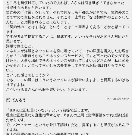
ところを無償対応していたのであれば、Aさんは引き継ぎ「できなかった」
可能性もあるかと思います。
契約外の「作業」を行って、それで何かしら不都合が起きても、契約外のこ
とですので責任をとれません。それこそ、上司に「なぜ契約外のことをした
んだ！」と指摘されることになります。
「契約外のことはするな」ということはこの業界よくあることかと思ってい
ます。
ですが考えて提案することは、賛成です。というかそれがお客さん対応だと
思います。
洋服で例えると、
マネキンが洋服とネックレスを身に着けていて、その洋服を購入したお客さ
んが「この服買うからこのネックレスサービスして」と言ったのでタダであ
げたら、大事な場面でそのネックレスが壊れてしまいお客さんが「私に恥を
かかせた！」と言って何かしらの要求をしてきてもお店側は何ともできな
い…
といった感じでしょうか？
でも、「この服にはこういうネックレスが似合いますよ」と提案するのはあ
りですよね。
こういう店員さんから服を買いたい、と思います。
2019/09/29 13:57
てんるう
「Bさんは正社員じゃない」という前提で話します。
理由は正社員なら直接指導するか、Bさんの上司に指導要請をすれば済む話
だからです。
で、パートナー（というか外注下請け）だと、提案するにも限度があるんで
すよね。
個人の資質やモチベーションが主要因では無いハズ。