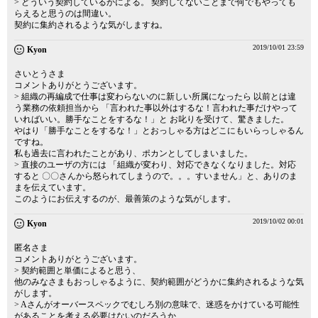
> どういう契約しているかによる。 契約してないことまで何でもやっても
らえると思うのは間違い。
契約に集約されるような気がしますね。
2019/10/01 23:59
Kyon
さいとうさま
コメントありがとうございます。
> 組織の再編成で仕事は変わらないのに新しい所属になったら 以前とは違
う業務の依頼担当から 「言われた事以外はするな！言われた事だけやって
いればいい。勝手なことをするな！」と お叱りを受けて、驚きました。
やはり「勝手なことをするな！」とおっしゃる方はどこにもいらっしゃるん
ですね。
私も過去に言われたことがあり、ポカンとしてしまいました。
> 直接のユーザの方には 「組織が変わり、対応できなくなりました。対応
すると 〇〇さんから怒られてしまうので。。。すいません」と、ありのま
まを伝えています。
このようにお伝えするのが、最善策のような気がします。
2019/10/02 00:01
Kyon
匿名さま
コメントありがとうございます。
> 契約範囲と単価によると思う、
他のみなさまもおっしゃるように、契約範囲がどうかに集約されるような気
がします。
> Aさんがオーバースペックでむしろ別の意味で、迷惑をかけている可能性
があることを考える必要はないのだろうか