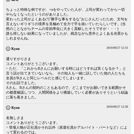
ちょっと特殊な例ですが、+αをやっていた人が、上司が変わってから一切
やらなくなったというのがありました。
変わった上司がよくある(?)"勝手な事をするな"おじさんだったため、文句を
言えないギリギリの境界を見極めて全力で手を抜いていたらしいです。(当
然のことながらチームの非効率化に大きく貢献したそうですが・・・)
誰も得しない結果になっていましたが、残念ながら意外とよくある光景かも
しれませんね。
2019/09/27 12:31
Kyon
通りすがりさま
コメントありがとうございます。
> ただ、「これからBさんにお願いする時にはどうすれば良くなるか？」と
言う話が出てきていないなら、 その知人も一緒に話していた他の人たちも
全員がBさんと同じレベルだと感じてしまいます。
そのお話でました。
Aさん、Bさんの契約のこともあるので、どこまでがお願いできる範囲かそ
の都度確認しつつ、人間関係をより構築していく必要がありそうという結論
に落ち着きました。
2019/09/27 12:36
Kyon
名無しさま
コメントありがとうございます。
> 登場人物が正社員かそれ以外（派遣社員かアルバイト・パートなど）によ
って変わるのでは。