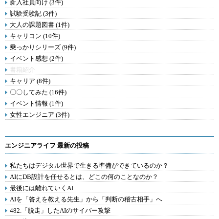
新入社員向け (3件)
試験受験記 (3件)
大人の課題図書 (1件)
キャリコン (10件)
乗っかりシリーズ (9件)
イベント感想 (2件)
書籍紹介
キャリア (8件)
〇〇してみた (16件)
イベント情報 (1件)
女性エンジニア (3件)
エンジニアライフ 最新の投稿
私たちはデジタル世界で生きる準備ができているのか？
AIにDB設計を任せるとは、どこの何のことなのか？
最後には離れていくAI
AIを「答えを教える先生」から「判断の稽古相手」へ
482.「脱走」したAIのサイバー攻撃