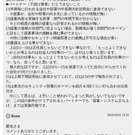
■パートナー（下請け業者）だとできないこと
(1)半期毎に行われる会社や部署の中長期方針説明会に参加できない
※提案が、会社や部署の向き先に合っているかの情報が無い
(2)提案内容を実施する部署・部門の年間予算が分からない
※どの程度の規模の提案なら許容されるかの情報が無い
(3)提案の規模が自部門に収まらない場合、勤務地が違う別部門のキーマン
と話をして提案事項の感触を掴む事ができない
※特に法務やセキュリティ関連部署との連携は不可欠な場合が多い
(4)稟議を上げる事ができない
上記(1)～(4)は正社員じゃないとできない事なので、「もっとよくできな
いかとか考えるのは社会人の仕事の一つ」はやはり違うと思います。
「（自社の仕事を）もっとよくできないかとか考えるのは正社員の仕事の一
つ」なら、合ってると思います。
個人的な話ですが、上記の(1)～(3)を派遣で入ってた自分にやらせてくれ
た会社が1社だけありました。
(1)は上期下期説明会に参加させてくれて、(2)は(1)の中で報告されてまし
た。
(3)は東京のセキュリティ部署のキーマンを紹介＆3回ぐらい打ち合わせ出張
付き。
今にして思えば、上手いこと使われてしまった気がしないでもないです
が、この辺の条件がクリアされるとパートナーでも「提案～システム立ち上
げ」までは実施可能です。
2019/10/01 23:55
Kyon
匿名さま
コメントありがとうございます。