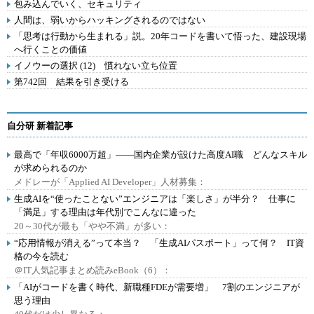
包み込んでいく、セキュリティ
人間は、弱いからハッキングされるのではない
「思考は行動から生まれる」説。20年コードを書いて悟った、建設現場
へ行くことの価値
イノウーの選択 (12) 慣れない立ち位置
第742回 結果を引き受ける
自分研 新着記事
最高で「年収6000万超」――国内企業が設けた高度AI職 どんなスキル
が求められるのか
メドレーが「Applied AI Developer」人材募集：
生成AIを“使ったことない”エンジニアは「楽しさ」が半分？ 仕事に
「満足」する理由は年代別でこんなに違った
20～30代が最も「やや不満」が多い：
“応用情報が消える”って本当？ 「生成AIパスポート」って何？ IT資
格の今を読む
＠IT人気記事まとめ読みeBook（6）：
「AIがコードを書く時代、新職種FDEが需要増」 7割のエンジニアが
思う理由