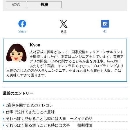
Share
41
見る
Kyon
人材育成に興味があって、国家資格キャリアコンサルタント
を取得しましたが、本業はエンジニアをしています。業務ア
プリの開発、CMSに関すること等が主なお仕事。Java,PHP
あたりが主言語。インフラ系ではない。プログラミングより
三度のごはんの方が大事なエンジニア。生まれも育ちも在住も大阪。ごは
ん美味しすぎて困ります。
最近のエントリー
2案件を回すためのアレコレ
仕事で泣けてきたことの意味
それっぽく見せることも時には大事 ーメイクの話
それっぽく振る舞うことも時には大事 ー役割理論