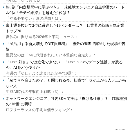
40代だけ少し異なる：
約8割「内定期間中に学ぶべき」 未経験エンジニア自主学習のハード
ル2位「モチベ維持」を超えた1位は？
「やる必要ない」派の理由とは：
富士通を抜いて2位に躍進したITベンダーは？ IT業界の就職人気企業
トップ20
夏休みに振り返る2026年上半期ニュース：
「AI活用する新人増えてOJT負担増」 複数の調査で露呈した現場の苦
悩
重要なのは「AIに代替されにくい本質的な自走力」：
「Excel好き」では進化できない、「Excel/CSVでデータ連携」が残る
今、AIをどう使うか
今週の「＠IT」よく読まれた記事“10選”：
「AIで何を変えたの？」と問われる今、転職で年収が上がる人／上がら
ない人
生成AI時代の年収向上戦略（3）：
ネットワークエンジニア、社内SEって実は「稼げる仕事」？ IT職種別
の“単価”に明暗
ITフリーランスの平均単価ランキング：