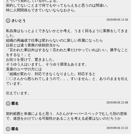
どういう契約しているかによる。
契約してないことまで何でもやってもらえると思うのは間違い。
特に人間関係もできていないならなおさら。
2019/09/26 11:56
さいとう
私自身はもっとよくできないかとか考え、うまく回るように業務をしてきま
した。
組織の再編成で仕事は変わらないのに新しい所属になったら
以前とは違う業務の依頼担当から
「言われた事以外はするな！言われた事だけやっていればいい。勝手なこと
をするな！」と
お叱りを受けて、驚きました。
そうゆう人はいますし、そうゆう環境もあります。
直接のユーザの方には
「組織が変わり、対応できなくなりました。対応すると
〇〇さんから怒られてしまうので。。。すいません」と、ありのままを伝え
ています。
伝えています。
2019/09/26 21:08
匿名
契約範囲と単価によると思う、Aさんがオーバースペックでむしろ別の意味
で、迷惑をかけている可能性があることを考える必要はないのだろうか
2019/09/26 21:32
匿名