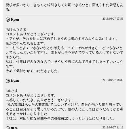
要求が多いから、きちんと線引きして対応できるひとに変えられた疑惑もあ
る。
2019/09/27 07:59
Kyon
ちけんちさま
コメントありがとうございます。
> ですが、それを他人に求めてしまうのは求めすぎのような気がします。
確かにそんな気もします。
> 「もっとよくできないかとか考える」って、それが好きなことでもないと
とてもしんどいことですし、誰もが仕事を好きでやっているわけでもないで
すからね。
私は、仕事は好きな方なので、そういう視点のみで考えてしまっていたよう
です。
改めて気付かせていただきました。
2019/09/27 08:30
Kyon
kaieさま
コメントありがとうございます。
共感していただき、ありがとうございます。
“私の常識はあなたの非常識”ではないですけど、自分が当たり前と思ってい
ることは自分がそう思っているだけで、他の人にとってはどうだろうかと考
えるきっかけになりました。
今後は、対応可能な範囲をその都度確認しようという話になりました。
2019/09/27 11:12
匿名