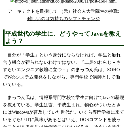
アーキテクトを目指して （元）社会人大学院生の挑戦:
難しいのは気持ちのシフトチェンジ
平成世代の学生に、どうやってJavaを教え
よう？
自分が「学生」という身分にならなければ、学生と触れ
合う機会が得られないわけではない。『二足のわらじ－さ
すらいエンジニア教壇に立つ－』の
まっつん
氏は、SOHO
でWebシステム開発をしながら、専門学校で講師として働
いている。
まっつん氏は、情報系専門学校で学生に向けてJavaの基礎
を教えている。学生は皆、平成生まれ。物心がついたとき
にはWindowsが普及していた世代だ。いくら専門学校に来て
いるぐらいITに興味があるとはいえ、DOSコマンドを使っ
たことがある学生は圧倒的に少ないだろう。そういう学生