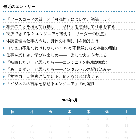
最近のエントリー
「ソースコードの質」と「可読性」について、議論しよう
相手のことを考えて行動し、「品格」を意識して仕事をする
実践できてる？ エンジニアが考える「リーダーの視点」
体調管理も仕事のうち。身体の不調に耳を傾けよう
コミュ力不足なわけじゃない！ PGが不機嫌になる本当の理由
仕事を楽しみ、学びを楽しめ――「楽しむ力」を考える
「転職したい」と思ったら――エンジニアの転職活動記
「あ、まずい」と思ったら――メンタルヘルス駆け込み寺
「文章力」は筋肉に似ている。使わなければ衰える
「ビジネスの言葉を話せるエンジニア」の可能性
2026年7月
日
月
火
水
木
金
土
1
2
3
4
5
6
7
8
9
10
11
12
13
14
15
16
17
18