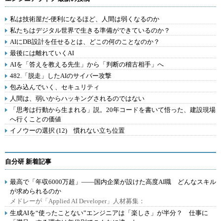
私は技術屋だ-便利になるほど、人間は弱くなるのか
私たちはデジタル世界で生きる準備ができているのか？
AIにDB設計を任せるとは、どこの何のことなのか？
最後には離れていくAI
AIを「答えを教える先生」から「判断の稽古相手」へ
482.「脱走」したAIのサイバー攻撃
包み込んでいく、セキュリティ
人間は、弱いからハッキングされるのではない
「思考は行動から生まれる」説。20年コードを書いて悟った、建設現場
へ行くことの価値
イノウーの選択 (12) 慣れない立ち位置
自分研 新着記事
最高で「年収6000万超」――国内企業が設けた高度AI職 どんなスキル
が求められるのか
メドレーが「Applied AI Developer」人材募集：
生成AIを“使ったことない”エンジニアは「楽しさ」が半分？ 仕事に