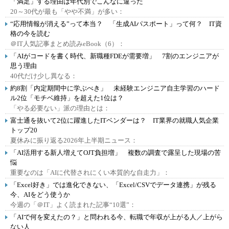
「満足」する理由は年代別でこんなに違った
20～30代が最も「やや不満」が多い：
“応用情報が消える”って本当？ 「生成AIパスポート」って何？ IT資
格の今を読む
＠IT人気記事まとめ読みeBook（6）：
「AIがコードを書く時代、新職種FDEが需要増」 7割のエンジニアが
思う理由
40代だけ少し異なる：
約8割「内定期間中に学ぶべき」 未経験エンジニア自主学習のハード
ル2位「モチベ維持」を超えた1位は？
「やる必要ない」派の理由とは：
富士通を抜いて2位に躍進したITベンダーは？ IT業界の就職人気企業
トップ20
夏休みに振り返る2026年上半期ニュース：
「AI活用する新人増えてOJT負担増」 複数の調査で露呈した現場の苦
悩
重要なのは「AIに代替されにくい本質的な自走力」：
「Excel好き」では進化できない、「Excel/CSVでデータ連携」が残る
今、AIをどう使うか
今週の「＠IT」よく読まれた記事“10選”：
「AIで何を変えたの？」と問われる今、転職で年収が上がる人／上がら
ない人