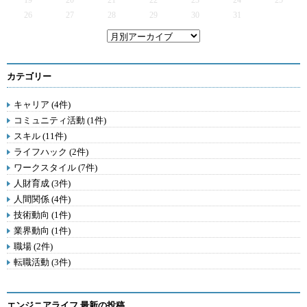
19
20
21
22
23
24
25
26
27
28
29
30
31
カテゴリー
キャリア (4件)
コミュニティ活動 (1件)
スキル (11件)
ライフハック (2件)
ワークスタイル (7件)
人財育成 (3件)
人間関係 (4件)
技術動向 (1件)
業界動向 (1件)
職場 (2件)
転職活動 (3件)
エンジニアライフ 最新の投稿