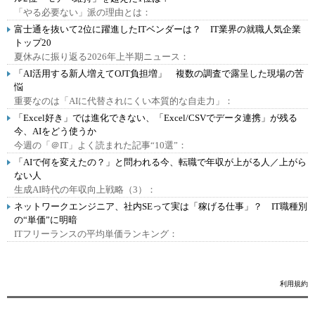
「やる必要ない」派の理由とは：
富士通を抜いて2位に躍進したITベンダーは？ IT業界の就職人気企業
トップ20
夏休みに振り返る2026年上半期ニュース：
「AI活用する新人増えてOJT負担増」 複数の調査で露呈した現場の苦
悩
重要なのは「AIに代替されにくい本質的な自走力」：
「Excel好き」では進化できない、「Excel/CSVでデータ連携」が残る
今、AIをどう使うか
今週の「＠IT」よく読まれた記事“10選”：
「AIで何を変えたの？」と問われる今、転職で年収が上がる人／上がら
ない人
生成AI時代の年収向上戦略（3）：
ネットワークエンジニア、社内SEって実は「稼げる仕事」？ IT職種別
の“単価”に明暗
ITフリーランスの平均単価ランキング：
利用規約