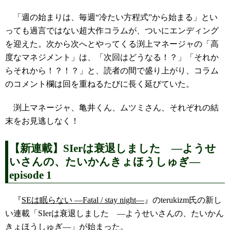
「週の始まりは、毎週“冷たい方程式”から始まる」とい
っても過言ではない超大作コラムが、ついにエンディング
を迎えた。次から次へとやってくる渕上マネージャの「高
度なマネジメント」は、「次回はどうなる！？」「それか
らそれから！？！？」と、読者の間で盛り上がり、コラム
のコメント欄は回を重ねるたびに長く延びていた。
渕上マネージャ、亀井くん、ムツミさん、それぞれの結
末をお見逃しなく！
【新連載】SIerは衰退しました ―ようせ
いさんの、たいかんきょほうしゅぎ―
episode 1
『
SEは眠らない ―Fatal / stay night―
』のterukizm氏の新し
い連載「SIerは衰退しました ―ようせいさんの、たいかん
きょほうしゅぎ―」が始まった。