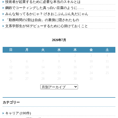
技術者が起業するために必要な本当のスキルとは
鋼鉄でコーティングした真っ白い豆腐のように……
みんな知ってるかにゃ？ げきおこぷんぷん丸だにゃん
「勤務時間の2割は自由」の裏側に隠されたもの
文系学部生がSEデビューするために心掛けておくこと
2026年7月
日
月
火
水
木
金
土
1
2
3
4
5
6
7
8
9
10
11
12
13
14
15
16
17
18
19
20
21
22
23
24
25
26
27
28
29
30
31
カテゴリー
キャリア (190件)