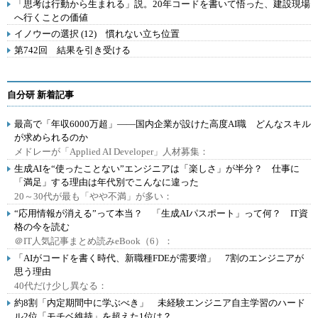
「思考は行動から生まれる」説。20年コードを書いて悟った、建設現場
へ行くことの価値
イノウーの選択 (12) 慣れない立ち位置
第742回 結果を引き受ける
自分研 新着記事
最高で「年収6000万超」――国内企業が設けた高度AI職 どんなスキル
が求められるのか
メドレーが「Applied AI Developer」人材募集：
生成AIを“使ったことない”エンジニアは「楽しさ」が半分？ 仕事に
「満足」する理由は年代別でこんなに違った
20～30代が最も「やや不満」が多い：
“応用情報が消える”って本当？ 「生成AIパスポート」って何？ IT資
格の今を読む
＠IT人気記事まとめ読みeBook（6）：
「AIがコードを書く時代、新職種FDEが需要増」 7割のエンジニアが
思う理由
40代だけ少し異なる：
約8割「内定期間中に学ぶべき」 未経験エンジニア自主学習のハード
ル2位「モチベ維持」を超えた1位は？