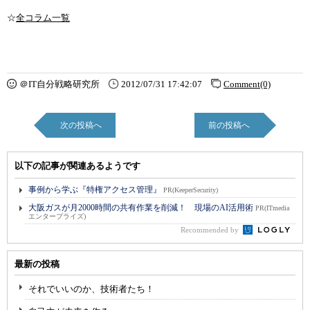
☆
全コラム一覧
＠IT自分戦略研究所
2012/07/31 17:42:07
Comment(0)
次の投稿へ
前の投稿へ
以下の記事が関連あるようです
事例から学ぶ『特権アクセス管理』
PR(KeeperSecurity)
大阪ガスが月2000時間の共有作業を削減！ 現場のAI活用術
PR(ITmedia
エンタープライズ)
Recommended by
最新の投稿
それでいいのか、技術者たち！