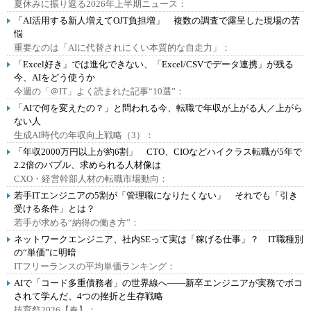
夏休みに振り返る2026年上半期ニュース：
「AI活用する新人増えてOJT負担増」 複数の調査で露呈した現場の苦
悩
重要なのは「AIに代替されにくい本質的な自走力」：
「Excel好き」では進化できない、「Excel/CSVでデータ連携」が残る
今、AIをどう使うか
今週の「＠IT」よく読まれた記事“10選”：
「AIで何を変えたの？」と問われる今、転職で年収が上がる人／上がら
ない人
生成AI時代の年収向上戦略（3）：
「年収2000万円以上が約6割」 CTO、CIOなどハイクラス転職が5年で
2.2倍のバブル、求められる人材像は
CXO・経営幹部人材の転職市場動向：
若手ITエンジニアの5割が「管理職になりたくない」 それでも「引き
受ける条件」とは？
若手が求める“納得の働き方”：
ネットワークエンジニア、社内SEって実は「稼げる仕事」？ IT職種別
の“単価”に明暗
ITフリーランスの平均単価ランキング：
AIで「コード多重債務者」の世界線へ――新卒エンジニアが実務でボコ
されて学んだ、4つの挫折と生存戦略
技育祭2026【春】：