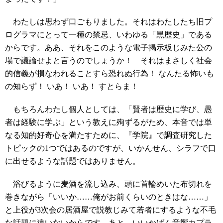
わたしは思わず口ごもりました。それはわたしたち旧プ
ログラマにとって一種の禁忌、いわゆる「黒歴史」である
からです。ああ、それをこのような電子掲示板じみた公の
場で議論せよと言うのでしょうか！ それはまさしく社会
的信義が損なわれることすら恐れぬ行為！ なんたる怖いも
の知らず！ いあ！ いあ！ すとらま！
もちろんわたし個人としては、「賢者は歴史に学び、愚
者は経験に学ぶ」という教えに殉ずるがため、本音では単
なる知的好奇心を満たすために、『学院』で調査研究した
トピックの1つではあるのですが、いかんせん、シラフで口
に出せるような話題ではありません。
浴びるように麦酒を流し込み、頭に首輪めいた布切れを
巻きながら「いいか……俺がお前くらいのときはな……」
と上役が3次会の居酒屋で説教じみて若者にするような不毛
な話題に違いないからです。あと、いいかげん音響カプラ