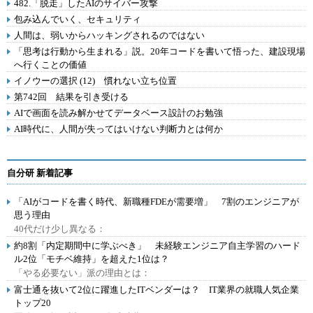
482.「脱走」したAIのサイバー攻撃
包み込んでいく、セキュリティ
人間は、弱いからハッキングされるのではない
「思考は行動から生まれる」説。20年コードを書いて悟った、建設現場
へ行くことの価値
イノウーの選択 (12) 慣れない立ち位置
第742回 結果を引き受ける
AIで画面を読み解かせてデータベース設計のお勉強
AI時代に、人間が失ってはいけない判断力とは何か
自分研 新着記事
「AIがコードを書く時代、新職種FDEが需要増」 7割のエンジニアが
思う理由
40代だけ少し異なる：
約8割「内定期間中に学ぶべき」 未経験エンジニア自主学習のハード
ル2位「モチベ維持」を超えた1位は？
「やる必要ない」派の理由とは：
富士通を抜いて2位に躍進したITベンダーは？ IT業界の就職人気企業
トップ20