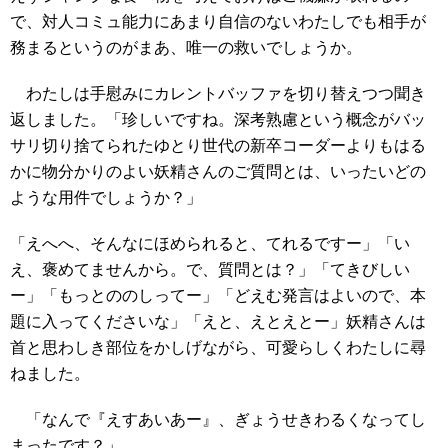
で、対人コミュ能力にあまり自信のないわたしでも相手が
務まるというのがまあ、唯一の救いでしょうか。
わたしは手慰みにカレントバッファを切り替えつつ聞き
返しました。「珍しいですね。深考熟慮という概念がバッ
サリ切り捨てられたゆとり世代の新卒コーダーよりもはる
かに物分かりのよい妖精さんのご質問とは、いったいどの
ような用件でしょうか？」
「えへへ、そんなにほめられると、てれるですー」「い
え、褒めてませんから。で、質問とは？」「てきびしい
ー」「もっとののしってー」「どえむ発言はよいので、本
題に入ってくださいな」「えと、えとえとー」妖精さんは
首と思わしき部位をかしげながら、可愛らしくわたしに尋
ねました。
「なんで『えすあいあー』、ぎょうせきわるくなってし
まったです？」