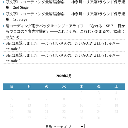
頭文字J ～コーディング最速理論編～ 神奈川エリア第3ラウンド保守運
用 2nd Stage
頭文字J ～コーディング最速理論編～ 神奈川エリア第3ラウンド保守運
用 1st Stage
晴コーディング雨デバッグ＠エンジニアライフ 『なれる！SE７ 目か
らウロコの？客先常駐術』――これじゃあ、これじゃあまるで。奴隷じ
ゃないか
SIerは衰退しました ―ようせいさんの、たいかんきょほうしゅぎ―
episode 3
SIerは衰退しました ―ようせいさんの、たいかんきょほうしゅぎ―
episode 2
2026年7月
日
月
火
水
木
金
土
1
2
3
4
5
6
7
8
9
10
11
12
13
14
15
16
17
18
19
20
21
22
23
24
25
26
27
28
29
30
31