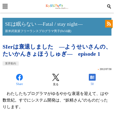
SEは眠らない ―Fatal / stay night―
新米武装派フリーランスプログラマ男子(0x1d歳)
SIerは衰退しました ―ようせいさんの、
たいかんきょほうしゅぎ― episode 1
業界動向
»
2012/07/30
Share
50
見る
わたしたちプログラマがゆるやかな衰退を迎えて、はや
数世紀。すでにシステム開発は、“妖精さん”のものだった
りします。