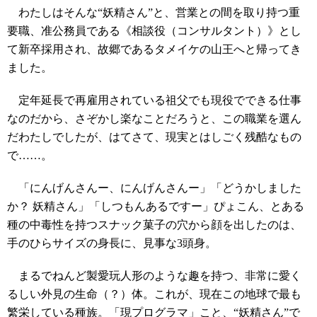
わたしはそんな“妖精さん”と、営業との間を取り持つ重
要職、准公務員である《相談役（コンサルタント）》とし
て新卒採用され、故郷であるタメイケの山王へと帰ってき
ました。
定年延長で再雇用されている祖父でも現役でできる仕事
なのだから、さぞかし楽なことだろうと、この職業を選ん
だわたしでしたが、はてさて、現実とはしごく残酷なもの
で……。
「にんげんさんー、にんげんさんー」「どうかしました
か？ 妖精さん」「しつもんあるですー」ぴょこん、とある
種の中毒性を持つスナック菓子の穴から顔を出したのは、
手のひらサイズの身長に、見事な3頭身。
まるでねんど製愛玩人形のような趣を持つ、非常に愛く
るしい外見の生命（？）体。これが、現在この地球で最も
繁栄している種族。「現プログラマ」こと、“妖精さん”で