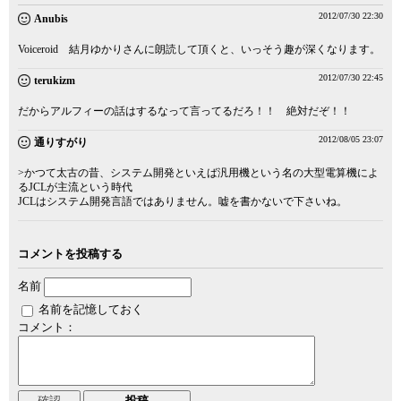
2012/07/30 22:30
Anubis
Voiceroid 結月ゆかりさんに朗読して頂くと、いっそう趣が深くなります。
2012/07/30 22:45
terukizm
だからアルフィーの話はするなって言ってるだろ！！ 絶対だぞ！！
2012/08/05 23:07
通りすがり
>かつて太古の昔、システム開発といえば汎用機という名の大型電算機によ
るJCLが主流という時代
JCLはシステム開発言語ではありません。嘘を書かないで下さいね。
コメントを投稿する
名前
名前を記憶しておく
コメント：