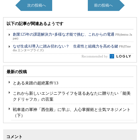
次の投稿へ
前の投稿へ
以下の記事が関連あるようです
創業125年の課題解決力×多様な才能で挑む、これからの電通
PR(dentsu Ja
pan)
なぜ生成AI導入に踏み切れない？ 生産性と組織力を高める鍵
PR(ITme
dia エンタープライズ)
Recommended by
最新の投稿
とある未踏の超絶案件'13
これから新しいエンジニアライフを送るあなたに贈りたい「能美
クドリャフカ」の言葉
戦車道の軍神「西住殿」に学ぶ、人心掌握術と士気マネジメント
（下）
コメント