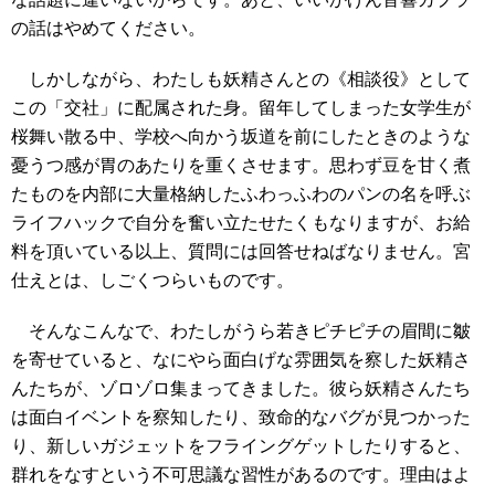
の話はやめてください。
しかしながら、わたしも妖精さんとの《相談役》として
この「交社」に配属された身。留年してしまった女学生が
桜舞い散る中、学校へ向かう坂道を前にしたときのような
憂うつ感が胃のあたりを重くさせます。思わず豆を甘く煮
たものを内部に大量格納したふわっふわのパンの名を呼ぶ
ライフハックで自分を奮い立たせたくもなりますが、お給
料を頂いている以上、質問には回答せねばなりません。宮
仕えとは、しごくつらいものです。
そんなこんなで、わたしがうら若きピチピチの眉間に皺
を寄せていると、なにやら面白げな雰囲気を察した妖精さ
んたちが、ゾロゾロ集まってきました。彼ら妖精さんたち
は面白イベントを察知したり、致命的なバグが見つかった
り、新しいガジェットをフライングゲットしたりすると、
群れをなすという不可思議な習性があるのです。理由はよ