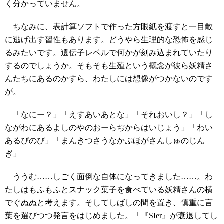
く分かっていません。
ちなみに、表計算ソフトで作った方眼紙を渡すと一目散
に逃げ出す習性もあります。どうやら生理的な恐怖を感じ
るみたいです。遺伝子レベルで何かが刻み込まれていたり
するのでしょうか。そもそも生殖という概念が彼ら妖精さ
んたちにあるのかすら、わたしには想像がつかないのです
が。
「なにー？」「えすあいあとな」「それおいし？」「し
ながわにあるよしのやのおーらぢからはいじょう」「わい
あるぴのび」「まんきつさうなかぷほがさんしゅのじん
ぎ」
ううむ……しごく面倒な自体になってきました……。わ
たしはもふもふとスナック菓子を食べている妖精さんの横
でぐぬぬと考えます。そしてしばしの間を置き、慎重に言
葉を選びつつ発言をはじめました。「『SIer』が衰退してし