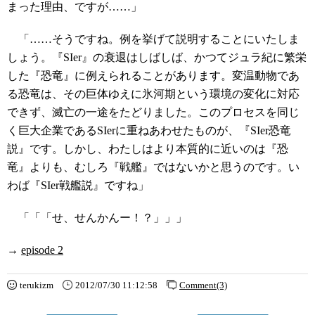
まった理由、ですが……」
「……そうですね。例を挙げて説明することにいたしま
しょう。『SIer』の衰退はしばしば、かつてジュラ紀に繁栄
した『恐竜』に例えられることがあります。変温動物であ
る恐竜は、その巨体ゆえに氷河期という環境の変化に対応
できず、滅亡の一途をたどりました。このプロセスを同じ
く巨大企業であるSIerに重ねあわせたものが、『SIer恐竜
説』です。しかし、わたしはより本質的に近いのは『恐
竜』よりも、むしろ『戦艦』ではないかと思うのです。い
わば『SIer戦艦説』ですね」
「「「せ、せんかんー！？」」」
→
episode 2
terukizm
2012/07/30 11:12:58
Comment(3)