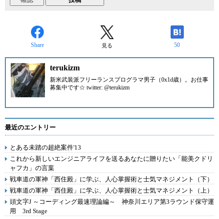
Share
50
見る
terukizm
新米武装派フリーランスプログラマ男子（0x1d歳）。
お仕事
募集中です☆ twitter: @terukizm
最近のエントリー
とある未踏の超絶案件'13
これから新しいエンジニアライフを送るあなたに贈りたい「能美クドリ
ャフカ」の言葉
戦車道の軍神「西住殿」に学ぶ、人心掌握術と士気マネジメント（下）
戦車道の軍神「西住殿」に学ぶ、人心掌握術と士気マネジメント（上）
頭文字J ～コーディング最速理論編～ 神奈川エリア第3ラウンド保守運
用 3rd Stage