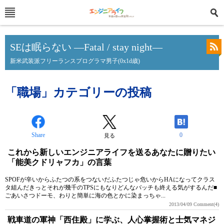
SEは眠らない ―Fatal / stay night―
新米武装派フリーランスプログラマ男子(0x1d歳)
「職場」カテゴリーの投稿
Share
0
見る
これから新しいエンジニアライフを送るあなたに贈りたい
「能美クドリャフカ」の言葉
SPOFが辛いからふたつの系をつないだふたつじゃ危いからHAになってクラス
タ組んだきっとそれが幾千のTPSにもなりどんなバッチも終える気がするんだ■
ごあいさつドーモ、わりと簡単に海の色とかに染まっちゃ...
2013/04/09
Comment(4)
戦車道の軍神「西住殿」に学ぶ、人心掌握術と士気マネジ