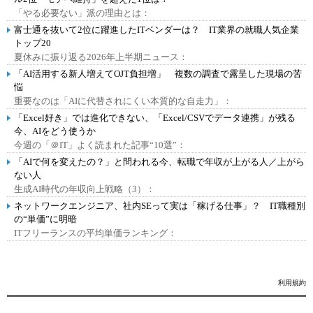
「やる必要ない」派の理由とは：
富士通を抜いて2位に躍進したITベンダーは？ IT業界の就職人気企業
トップ20
夏休みに振り返る2026年上半期ニュース：
「AI活用する新人増えてOJT負担増」 複数の調査で露呈した現場の苦
悩
重要なのは「AIに代替されにくい本質的な自走力」：
「Excel好き」では進化できない、「Excel/CSVでデータ連携」が残る
今、AIをどう使うか
今週の「＠IT」よく読まれた記事“10選”：
「AIで何を変えたの？」と問われる今、転職で年収が上がる人／上がら
ない人
生成AI時代の年収向上戦略（3）：
ネットワークエンジニア、社内SEって実は「稼げる仕事」？ IT職種別
の“単価”に明暗
ITフリーランスの平均単価ランキング：
利用規約