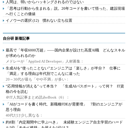
人間は、弱いからハッキングされるのではない
「思考は行動から生まれる」説。20年コードを書いて悟った、建設現場
へ行くことの価値
イノウーの選択 (12) 慣れない立ち位置
自分研 新着記事
最高で「年収6000万超」――国内企業が設けた高度AI職 どんなスキル
が求められるのか
メドレーが「Applied AI Developer」人材募集：
生成AIを“使ったことない”エンジニアは「楽しさ」が半分？ 仕事に
「満足」する理由は年代別でこんなに違った
20～30代が最も「やや不満」が多い：
“応用情報が消える”って本当？ 「生成AIパスポート」って何？ IT資
格の今を読む
＠IT人気記事まとめ読みeBook（6）：
「AIがコードを書く時代、新職種FDEが需要増」 7割のエンジニアが
思う理由
40代だけ少し異なる：
約8割「内定期間中に学ぶべき」 未経験エンジニア自主学習のハード
ル2位「モチベ維持」を超えた1位は？