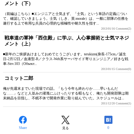
メント（下）
（前編はこちら）■エンジニアと士気まず、「士気」という単語の定義につい
て、確認していきましょう。士気（しき、英:morale）は、一般に部隊の任務を
遂行する上で有用な兵員の心理的な積極性や耐久性を指す...
2013/01/16
Comment(2)
戦車道の軍神「西住殿」に学ぶ、人心掌握術と士気マネジ
メント（上）
■新年のご挨拶あけましておめでとうございます。terukizm(身長-175cm／誕生
日-2月12日／血液型-B／クラス-Web系サーバサイド寄りエンジニア／好きな戦
車-Strv.103（Объект...
2013/01/15
Comment(0)
コミット二郎
俺が先週末までいた現場での話。「もう今年も終わりか……早いもんだ
な……」などと人並みの灌漑にふけったりする暇もなく、俺たち開発部隊は期
末納品を目指し、不眠不休で開発作業に取り組んでいた。スケジュールは...
2011/12/20
Comment(1)
Share
0
見る