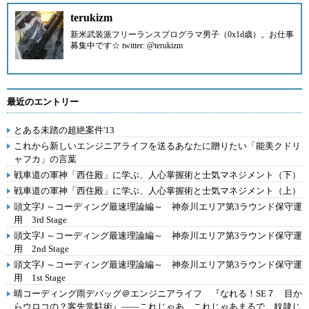
terukizm
新米武装派フリーランスプログラマ男子（0x1d歳）。
お仕事
募集中です☆ twitter: @terukizm
最近のエントリー
とある未踏の超絶案件'13
これから新しいエンジニアライフを送るあなたに贈りたい「能美クドリ
ャフカ」の言葉
戦車道の軍神「西住殿」に学ぶ、人心掌握術と士気マネジメント（下）
戦車道の軍神「西住殿」に学ぶ、人心掌握術と士気マネジメント（上）
頭文字J ～コーディング最速理論編～ 神奈川エリア第3ラウンド保守運
用 3rd Stage
頭文字J ～コーディング最速理論編～ 神奈川エリア第3ラウンド保守運
用 2nd Stage
頭文字J ～コーディング最速理論編～ 神奈川エリア第3ラウンド保守運
用 1st Stage
晴コーディング雨デバッグ＠エンジニアライフ 『なれる！SE７ 目か
らウロコの？客先常駐術』――これじゃあ、これじゃあまるで。奴隷じ