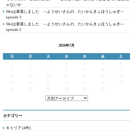
ゃないか
SIerは衰退しました ―ようせいさんの、たいかんきょほうしゅぎ―
episode 3
SIerは衰退しました ―ようせいさんの、たいかんきょほうしゅぎ―
episode 2
2026年7月
日
月
火
水
木
金
土
1
2
3
4
5
6
7
8
9
10
11
12
13
14
15
16
17
18
19
20
21
22
23
24
25
26
27
28
29
30
31
カテゴリー
キャリア (4件)