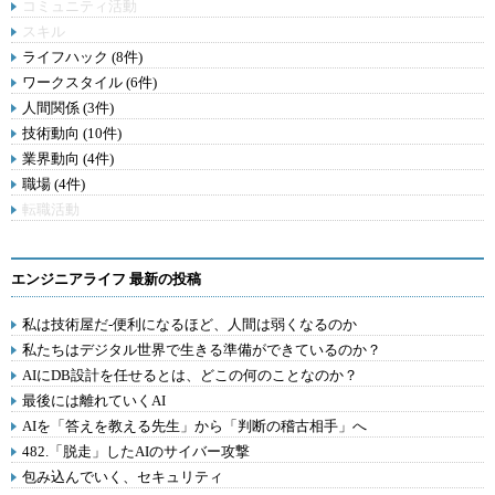
コミュニティ活動
スキル
ライフハック (8件)
ワークスタイル (6件)
人間関係 (3件)
技術動向 (10件)
業界動向 (4件)
職場 (4件)
転職活動
エンジニアライフ 最新の投稿
私は技術屋だ-便利になるほど、人間は弱くなるのか
私たちはデジタル世界で生きる準備ができているのか？
AIにDB設計を任せるとは、どこの何のことなのか？
最後には離れていくAI
AIを「答えを教える先生」から「判断の稽古相手」へ
482.「脱走」したAIのサイバー攻撃
包み込んでいく、セキュリティ