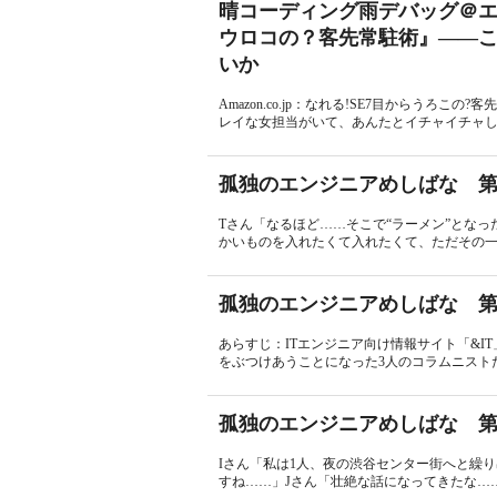
晴コーディング雨デバッグ＠エ
ウロコの？客先常駐術』――
いか
Amazon.co.jp：なれる!SE7目からうろこ
レイな女担当がいて、あんたとイチャイチャして
孤独のエンジニアめしばな 第
Tさん「なるほど……そこで“ラーメン”とな
かいものを入れたくて入れたくて、ただその一
孤独のエンジニアめしばな 第
あらすじ：ITエンジニア向け情報サイト「&
をぶつけあうことになった3人のコラムニストた
孤独のエンジニアめしばな 第
Iさん「私は1人、夜の渋谷センター街へと繰り
すね……」Jさん「壮絶な話になってきたな……ま