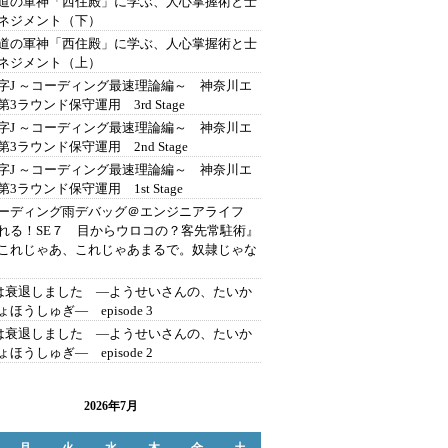
道の軍神「西住殿」に学ぶ、人心掌握術と士
ネジメント（下）
道の軍神「西住殿」に学ぶ、人心掌握術と士
ネジメント（上）
字J ～コーディング最速理論編～ 神奈川エ
第3ラウンド保守運用 3rd Stage
字J ～コーディング最速理論編～ 神奈川エ
第3ラウンド保守運用 2nd Stage
字J ～コーディング最速理論編～ 神奈川エ
3ラウンド保守運用 1st Stage
ーディング雨デバッグ＠エンジニアライフ
れる！SE７ 目からウロコの？客先常駐術』
これじゃあ、これじゃあまるで。奴隷じゃな
erは衰退しました ―ようせいさんの、たいか
ほうしゅぎ― episode 3
erは衰退しました ―ようせいさんの、たいか
ほうしゅぎ― episode 2
2026年7月