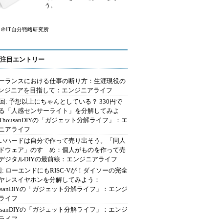
う。
＠IT自分戦略研究所
注目エントリー
ーランスにおける仕事の断り方：生涯現役の
エンジニアを目指して：エンジニアライフ
2回: 予想以上にちゃんとしている？ 330円で
る「人感センサーライト」を分解してみよ
ThousanDIYの「ガジェット分解ライフ」：エ
ニアライフ
いハードは自分で作って売り出そう。「同人
ドウェア」のすゝめ：個人がものを作って売
デジタルDIYの最前線：エンジニアライフ
回: ローエンドにもRISC-Vが！ダイソーの完全
ヤレスイヤホンを分解してみよう：
ousanDIYの「ガジェット分解ライフ」：エンジ
ライフ
ousanDIYの「ガジェット分解ライフ」：エンジ
ライフ