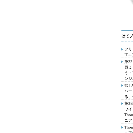
はてブ
フリ
IT
第2
買え
う：
ンジ
欲し
ハー
る、
第3
ワイ
Th
ニア
Th
ニア