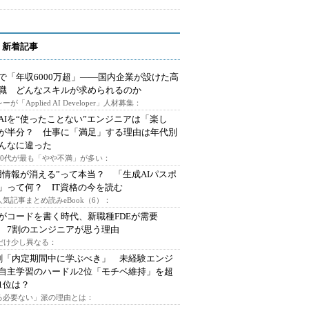
 新着記事
で「年収6000万超」――国内企業が設けた高
I職 どんなスキルが求められるのか
ーが「Applied AI Developer」人材募集：
AIを“使ったことない”エンジニアは「楽し
が半分？ 仕事に「満足」する理由は年代別
んなに違った
～30代が最も「やや不満」が多い：
用情報が消える”って本当？ 「生成AIパスポ
」って何？ IT資格の今を読む
人気記事まとめ読みeBook（6）：
Iがコードを書く時代、新職種FDEが需要
 7割のエンジニアが思う理由
代だけ少し異なる：
割「内定期間中に学ぶべき」 未経験エンジ
自主学習のハードル2位「モチベ維持」を超
1位は？
る必要ない」派の理由とは：