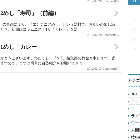
日
2012/02/20
Comment(0)
2めし「寿司」（前編）
5
IT」の企画により、『エンジニアめし』という題材で、お互いのめし論
ち。初回はコラムニストTが「カレー」を題...
12
2012/02/20
Comment(3)
19
1めし「カレー」
26
がとうございます。わたくし、『&IT』編集部の竹金と申します。皆
ますので、まずは簡単に自己紹介をお願いできま...
2012/02/13
Comment(3)
カテゴ
キャリ
コミ
スキ
ライ
ワー
人間関
技術動