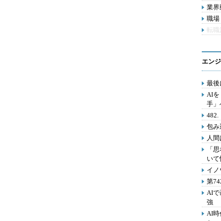
業界動
職場 
転職
エンジ
最後
AI
手」
48
包み
人間
「思
いて
イノ
第7
AI
強
AI