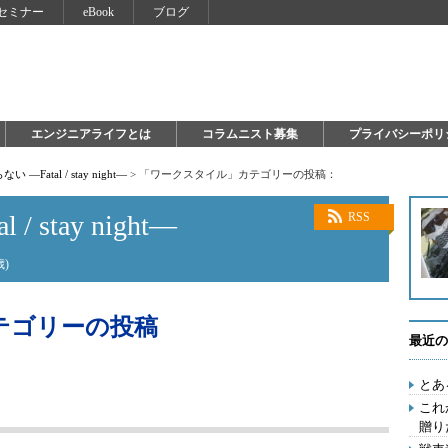
セミナー
eBook
ブログ
エンジニアライフとは
コラムニスト募集
プライバシーポリ
い ―Fatal / stay night―
>
「ワークスタイル」カテゴリーの投稿：
 stay night―
RSS
)
テゴリーの投稿
最近の
とあ
これ
贈り