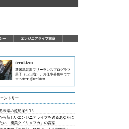
シー
エンジニアライフ憲章
terukizm
新米武装派フリーランスプログラマ
男子（0x1d歳）。
お仕事募集中です
☆ twitter: @terukizm
エントリー
る未踏の超絶案件'13
から新しいエンジニアライフを送るあなたに
たい「能美クドリャフカ」の言葉