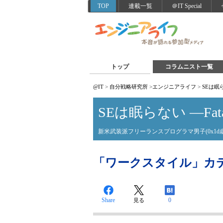
TOP
連載一覧
＠IT Special
トップ
コラムニスト一覧
@IT
>
自分戦略研究所
>
エンジニアライフ
>
SEは眠らな
SEは眠らない ―Fatal /
新米武装派フリーランスプログラマ男子(0x1d歳
「ワークスタイル」カ
Share
0
見る