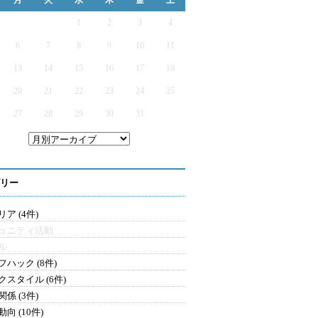
月
火
水
木
金
土
1
2
3
4
6
7
8
9
10
11
13
14
15
16
17
18
20
21
22
23
24
25
27
28
29
30
31
リー
ア (4件)
ュニティ活動
ル
フハック (8件)
クスタイル (6件)
係 (3件)
向 (10件)