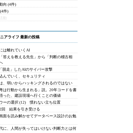
向 (4件)
(4件)
活動
ニアライフ 最新の投稿
には離れていくAI
を「答えを教える先生」から「判断の稽古相
へ
2.「脱走」したAIのサイバー攻撃
込んでいく、セキュリティ
は、弱いからハッキングされるのではない
考は行動から生まれる」説。20年コードを書
悟った、建設現場へ行くことの価値
ウーの選択 (12) 慣れない立ち位置
42回 結果を引き受ける
で画面を読み解かせてデータベース設計のお勉
時代に、人間が失ってはいけない判断力とは何