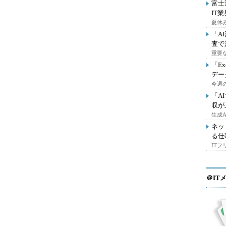
富士
IT
夏休
「A
査で
重要
「E
デー
今週の
「A
収が
生成
ネッ
る仕
IT
＠IT