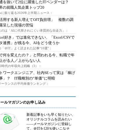
通を抜いて2位に躍進したITベンダーは？
業界の就職人気企業トップ20
みに振り返る2026年上半期ニュース：
I活用する新人増えてOJT負担増」 複数の調
露呈した現場の苦悩
なのは「AIに代替されにくい本質的な自走力」：
xcel好き」では進化できない、「Excel/CSVで
タ連携」が残る今、AIをどう使うか
「＠IT」よく読まれた記事“10選”：
Iで何を変えたの？」と問われる今、転職で年
上がる人／上がらない人
AI時代の年収向上戦略（3）：
トワークエンジニア、社内SEって実は「稼げ
事」？ IT職種別の“単価”に明暗
フリーランスの平均単価ランキング：
メールマガジンのお申し込み
新着記事をいち早く知りたい、
オリジナルコラムを読みたい
――メールマガジンに登録し
て、＠ITを120％使いこなそ