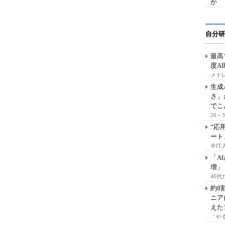
か
自分研
最高
度A
メドレ
生成
さ」
でこ
20
“応
ート
＠IT
「A
増」
40
約8
ニア
えた
「や