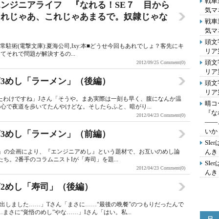
戦車
ンジニアライフ 『なれる！SE７ 目から
気マ
これじゃあ、これじゃあまるで。奴隷じゃな
戦車
気マ
頭文
の?客先常駐術(電撃文庫):夏海公司,Ixy:本■どうせ今回もあれでしょ？客先にキ
リア
それで問題が解決するの...
頭文
2012/09/25
Comment(0)
リア
3めし「ラーメン」（後編）
頭文
リア第
ったわけですね」Jさん「そうや。まあ実際は一刻も早く、腹になんか温
晴コ
心で夜道を歩いてたんやけどな。そしたらふと、暗がり...
『な
2012/04/23
Comment(0)
――
いか
3めし「ラーメン」（前編）
SI
IT」の企画により、『エンジニアめし』という題材で、お互いのめし論
んきょ
ち。2番手のコラムニストIが「寿司」を題...
SI
2012/04/23
Comment(0)
んきょ
2めし「寿司」（後編）
出しました……」Tさん「まさに……“最後の晩餐”のつもりだったんで
さに“覚悟のめし”やな……」Iさん「はい。私...