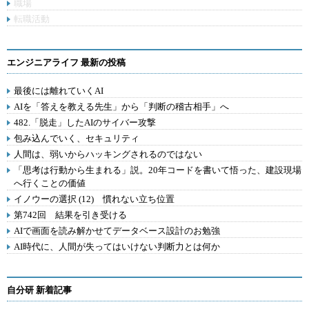
職場
転職活動
エンジニアライフ 最新の投稿
最後には離れていくAI
AIを「答えを教える先生」から「判断の稽古相手」へ
482.「脱走」したAIのサイバー攻撃
包み込んでいく、セキュリティ
人間は、弱いからハッキングされるのではない
「思考は行動から生まれる」説。20年コードを書いて悟った、建設現場
へ行くことの価値
イノウーの選択 (12) 慣れない立ち位置
第742回 結果を引き受ける
AIで画面を読み解かせてデータベース設計のお勉強
AI時代に、人間が失ってはいけない判断力とは何か
自分研 新着記事