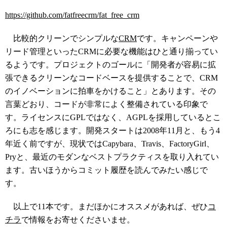
https://github.com/fatfreecrm/fat_free_crm
比較的クリーンでシンプルな
CRM
です。キャンペーンや
リード管理といったCRMに必要な機能はひと通り揃ってい
るようです。プロジェクトのゴールに「開発者が容易に拡
張できるクリーンなコードベースを提供することで、CRM
のイノベーションに拍車をかけること」とあります。その
言葉どおり、コードが非常によく整備されている印象で
す。ライセンスにGPLではなく、AGPLを採用しているとこ
ろにも志を感じます。開発スタートは2008年11月と、もう4
年近く前ですが、現状ではCapybara、Travis、FactoryGirl、
Pryと、最近のモダンなベストプラクティスを取り入れてい
ます。古いほうからコミット履歴を読んでみたい感じで
す。
以上で11本です。まだほかにオススメがあれば、ぜひ
コ
チラ
で情報をお寄せくださいませ。