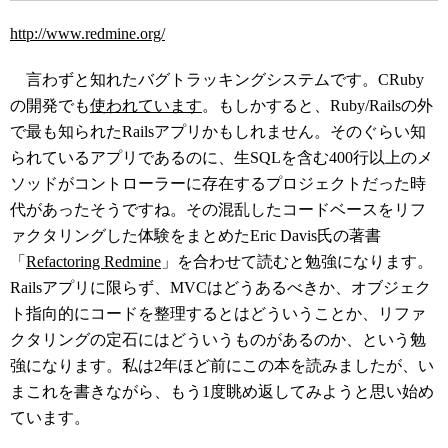
http://www.redmine.org/
言わずと知れたバグトラッキングシステムです。CRuby
の開発でも
使われています
。もしかすると、Ruby/Railsの外
で最も知られたRailsアプリかもしれません。そのぐらい知
られているアプリであるのに、生SQLを含む400行以上のメ
ソッドがコントローラーに存在するプロジェクトだった時
代があったそうですね。その混乱したコードベースをリフ
ァクタリングした体験をまとめたEric Davis氏の著書
「
Refactoring Redmine
」を合わせて読むと勉強になります。
Railsアプリに限らず、MVCはどうあるべきか、オブジェク
ト指向的にコードを整理するとはどういうことか、リファ
クタリングの定石にはどういうものがあるのか、という勉
強になります。私は2年ほど前にこの本を読みましたが、い
まこれを書きながら、もう1度眺め返してみようと思い始め
ています。