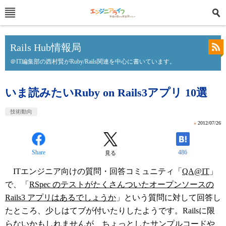
Rails Hub情報局
＠IT編集部の西村賢がRuby/Rails関連を中心に書いています。
いま読みたいRuby on Rails3アプリ 10選
技術動向
»
2012/07/26
Share
486
見る
ITエンジニア向けの質問・回答コミュニティ「
QA@IT
」
で、「
RSpec のテストがたくさんついたオープンソースの
Rails3 アプリはあるでしょうか
」という質問に対して回答し
たところ、少しはてブが付いたりしたようです。Railsに限
らないかもしれませんが、ちょっとしたサンプルコードや