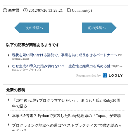
西村賢
2012/07/26 13:29:21
Comment(0)
次の投稿へ
前の投稿へ
以下の記事が関連あるようです
現状を疑い問いかける姿勢で、事業を共に成長させるパートナーへ
PR
(dentsu Japan)
なぜ生成AI導入に踏み切れない？ 生産性と組織力を高める鍵
PR(ITme
dia エンタープライズ)
Recommended by
最新の投稿
「20年後も現役プログラマでいたい」、まつもと氏がRuby20周
年で語る
本家の5倍速？ Pythonで実装したRuby処理系の「Topaz」が登場
プログラミング地獄への道は“ベストプラクティス”で敷き詰めら
れている