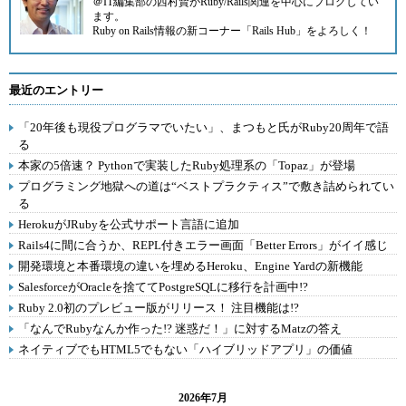
＠IT
編集部の西村賢がRuby/Rails関連を中心にブログしてい
ます。
Ruby on Rails情報の新コーナー
「Rails Hub」
をよろしく！
最近のエントリー
「20年後も現役プログラマでいたい」、まつもと氏がRuby20周年で語
る
本家の5倍速？ Pythonで実装したRuby処理系の「Topaz」が登場
プログラミング地獄への道は“ベストプラクティス”で敷き詰められてい
る
HerokuがJRubyを公式サポート言語に追加
Rails4に間に合うか、REPL付きエラー画面「Better Errors」がイイ感じ
開発環境と本番環境の違いを埋めるHeroku、Engine Yardの新機能
SalesforceがOracleを捨ててPostgreSQLに移行を計画中!?
Ruby 2.0初のプレビュー版がリリース！ 注目機能は!?
「なんでRubyなんか作った!? 迷惑だ！」に対するMatzの答え
ネイティブでもHTML5でもない「ハイブリッドアプリ」の価値
2026年7月