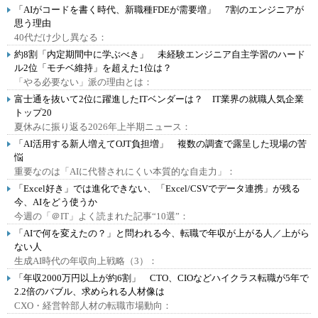
「AIがコードを書く時代、新職種FDEが需要増」 7割のエンジニアが
思う理由
40代だけ少し異なる：
約8割「内定期間中に学ぶべき」 未経験エンジニア自主学習のハード
ル2位「モチベ維持」を超えた1位は？
「やる必要ない」派の理由とは：
富士通を抜いて2位に躍進したITベンダーは？ IT業界の就職人気企業
トップ20
夏休みに振り返る2026年上半期ニュース：
「AI活用する新人増えてOJT負担増」 複数の調査で露呈した現場の苦
悩
重要なのは「AIに代替されにくい本質的な自走力」：
「Excel好き」では進化できない、「Excel/CSVでデータ連携」が残る
今、AIをどう使うか
今週の「＠IT」よく読まれた記事“10選”：
「AIで何を変えたの？」と問われる今、転職で年収が上がる人／上がら
ない人
生成AI時代の年収向上戦略（3）：
「年収2000万円以上が約6割」 CTO、CIOなどハイクラス転職が5年で
2.2倍のバブル、求められる人材像は
CXO・経営幹部人材の転職市場動向：