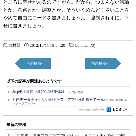
ところに幸せがあるのですから。だから、つまんない議論
とか、考察とか、調整とか、そういうめんどくさいことを
やめて自由にコードを書きましょうよ。強制されずに、幸
せに書きましょう。
西村賢
2012/10/11 18:54:20
Comment(3)
次の投稿へ
前の投稿へ
以下の記事が関連あるようです
Jeep史上最長! 85時間の試乗体験
PR(Jeep Japan)
社内データを扱えないAIを卒業 アプリ横断検索で一元化
PR(ITmedia エ
ンタープライズ)
Recommended by
最新の投稿
「20年後も現役プログラマでいたい」、まつもと氏がRuby20周