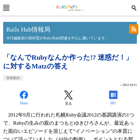
Rails Hub情報局
＠IT編集部の西村賢がRuby/Rails関連を中心に書いています。
「なんでRubyなんか作った!? 迷惑だ！」
に対するMatzの答え
技術動向
»
2012/10/11
Share
681
見る
2012年9月に行われた札幌Ruby会議2012の基調講演の1つ
で、Rubyの生みの親のまつもとゆきひろさんが、最近あっ
た面白いエピソードを混じえて“イノベーション”の本質に
ついて語っていました（
44分の動画
）。ポイントとなる部