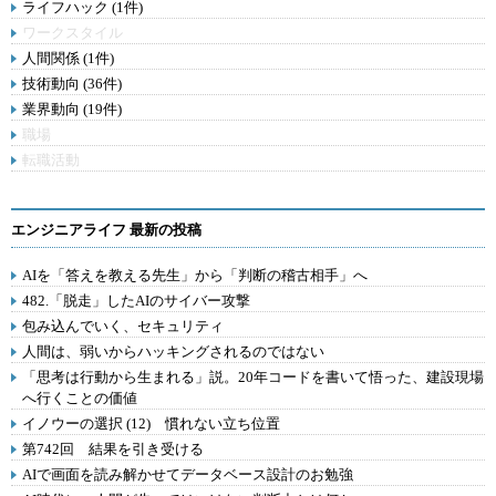
ライフハック (1件)
ワークスタイル
人間関係 (1件)
技術動向 (36件)
業界動向 (19件)
職場
転職活動
エンジニアライフ 最新の投稿
AIを「答えを教える先生」から「判断の稽古相手」へ
482.「脱走」したAIのサイバー攻撃
包み込んでいく、セキュリティ
人間は、弱いからハッキングされるのではない
「思考は行動から生まれる」説。20年コードを書いて悟った、建設現場
へ行くことの価値
イノウーの選択 (12) 慣れない立ち位置
第742回 結果を引き受ける
AIで画面を読み解かせてデータベース設計のお勉強