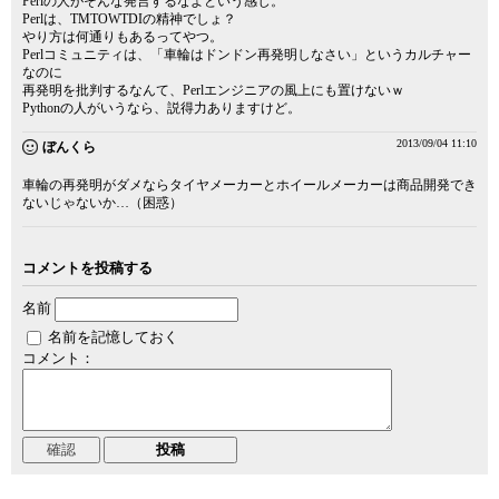
Perlの人がそんな発言するなよという感じ。
Perlは、TMTOWTDIの精神でしょ？
やり方は何通りもあるってやつ。
Perlコミュニティは、「車輪はドンドン再発明しなさい」というカルチャー
なのに
再発明を批判するなんて、Perlエンジニアの風上にも置けないｗ
Pythonの人がいうなら、説得力ありますけど。
2013/09/04 11:10
ぼんくら
車輪の再発明がダメならタイヤメーカーとホイールメーカーは商品開発でき
ないじゃないか…（困惑）
コメントを投稿する
名前
名前を記憶しておく
コメント：