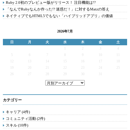
Ruby 2.0初のプレビュー版がリリース！ 注目機能は!?
「なんでRubyなんか作った!? 迷惑だ！」に対するMatzの答え
ネイティブでもHTML5でもない「ハイブリッドアプリ」の価値
2026年7月
日
月
火
水
木
金
土
1
2
3
4
5
6
7
8
9
10
11
12
13
14
15
16
17
18
19
20
21
22
23
24
25
26
27
28
29
30
31
カテゴリー
キャリア (4件)
コミュニティ活動 (2件)
スキル (10件)