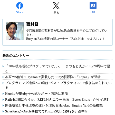
Share
681
見る
西村賢
＠IT
編集部の西村賢がRuby/Rails関連を中心にブログしてい
ます。
Ruby on Rails情報の新コーナー
「Rails Hub」
をよろしく！
最近のエントリー
「20年後も現役プログラマでいたい」、まつもと氏がRuby20周年で語
る
本家の5倍速？ Pythonで実装したRuby処理系の「Topaz」が登場
プログラミング地獄への道は“ベストプラクティス”で敷き詰められてい
る
HerokuがJRubyを公式サポート言語に追加
Rails4に間に合うか、REPL付きエラー画面「Better Errors」がイイ感じ
開発環境と本番環境の違いを埋めるHeroku、Engine Yardの新機能
SalesforceがOracleを捨ててPostgreSQLに移行を計画中!?