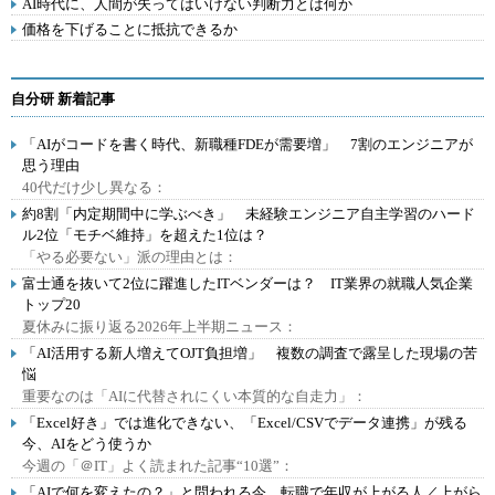
AI時代に、人間が失ってはいけない判断力とは何か
価格を下げることに抵抗できるか
自分研 新着記事
「AIがコードを書く時代、新職種FDEが需要増」 7割のエンジニアが
思う理由
40代だけ少し異なる：
約8割「内定期間中に学ぶべき」 未経験エンジニア自主学習のハード
ル2位「モチベ維持」を超えた1位は？
「やる必要ない」派の理由とは：
富士通を抜いて2位に躍進したITベンダーは？ IT業界の就職人気企業
トップ20
夏休みに振り返る2026年上半期ニュース：
「AI活用する新人増えてOJT負担増」 複数の調査で露呈した現場の苦
悩
重要なのは「AIに代替されにくい本質的な自走力」：
「Excel好き」では進化できない、「Excel/CSVでデータ連携」が残る
今、AIをどう使うか
今週の「＠IT」よく読まれた記事“10選”：
「AIで何を変えたの？」と問われる今、転職で年収が上がる人／上がら