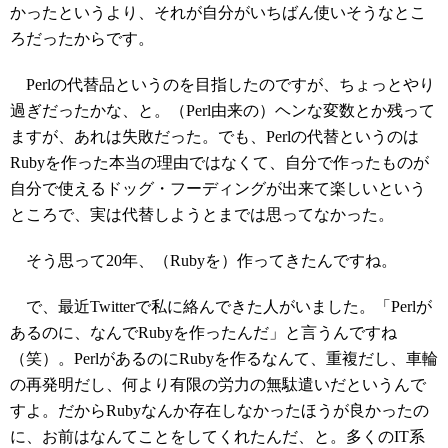
かったというより、それが自分がいちばん使いそうなとこ
ろだったからです。
Perlの代替品というのを目指したのですが、ちょっとやり
過ぎだったかな、と。（Perl由来の）ヘンな変数とか残って
ますが、あれは失敗だった。でも、Perlの代替というのは
Rubyを作った本当の理由ではなくて、自分で作ったものが
自分で使えるドッグ・フーディングが出来て楽しいという
ところで、実は代替しようとまでは思ってなかった。
そう思って20年、（Rubyを）作ってきたんですね。
で、最近Twitterで私に絡んできた人がいました。「Perlが
あるのに、なんでRubyを作ったんだ」と言うんですね
（笑）。PerlがあるのにRubyを作るなんて、重複だし、車輪
の再発明だし、何より有限の労力の無駄遣いだというんで
すよ。だからRubyなんか存在しなかったほうが良かったの
に、お前はなんてことをしてくれたんだ、と。多くのIT系