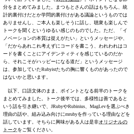
分をまとめてみました。まつもとさんの話はもちろん、統
計的裏付けだとか学問的裏付けがある議論というものでは
ありませんし、ご本人も楽しそうに話し、聴衆も楽しんで
トークを聞くというゆるい感じのものでした。ただ、「イ
ノベーションの本質は捉えがたい」というメッセージや、
「だからあれこれ考えずにコードを書こう、われわれはコ
ードを書くことにアイデンティティを感じているのだか
ら、それこそがハッピーになる道だ」というメッセージ
は、参加していたRubyistたちの胸に響くものがあったので
はないかと思います。
以下、口語文体のまま、ポイントとなる前半のトークを
まとめてみました。トーク後半では、多様性は善であると
いう話を引き継いで、JRubyやRubinius、MagLevを選ぶべき
理由の話や、組み込み向けにmrubyを作っている理由などを
話しています。そちらに興味がある人は是非
オリジナルの
トーク
をご覧ください。