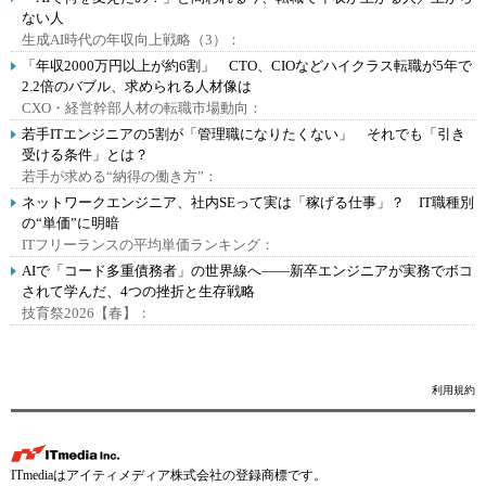
ない人
生成AI時代の年収向上戦略（3）：
「年収2000万円以上が約6割」 CTO、CIOなどハイクラス転職が5年で
2.2倍のバブル、求められる人材像は
CXO・経営幹部人材の転職市場動向：
若手ITエンジニアの5割が「管理職になりたくない」 それでも「引き
受ける条件」とは？
若手が求める“納得の働き方”：
ネットワークエンジニア、社内SEって実は「稼げる仕事」？ IT職種別
の“単価”に明暗
ITフリーランスの平均単価ランキング：
AIで「コード多重債務者」の世界線へ――新卒エンジニアが実務でボコ
されて学んだ、4つの挫折と生存戦略
技育祭2026【春】：
利用規約
ITmediaはアイティメディア株式会社の登録商標です。