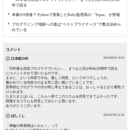
年で語る
本家の5倍速？ Pythonで実装したRuby処理系の「Topaz」が登場
プログラミング地獄への道は“ベストプラクティス”で敷き詰めら
れている
コメント
2013/04/10 13:54
江木町の牛
「20年後も現役プログラマでいたい」、まつもと氏がRuby20周年で語る
にコメントさせて頂いたものです。
まさに、という内容ですね。激しく同意、というやつでしょうか。
書かれている内容そのまま常に思い感じていることです。
世界的なプログラマの方が同じ考えであることは、おっしゃるとおり勇気づ
けられます。
たまたまとはいえ、こちらへ来てこのコラムを拝見できてよかったです。
関連するコラムも拝見してみたいと思います。
ありがとうございます。
2013/07/05 12:22
ばしくし
「車輪の再発明はいかん！」って