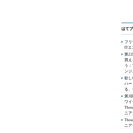
はてブ
フリ
IT
第2
買え
う：
ンジ
欲し
ハー
る、
第3
ワイ
Th
ニア
Th
ニア