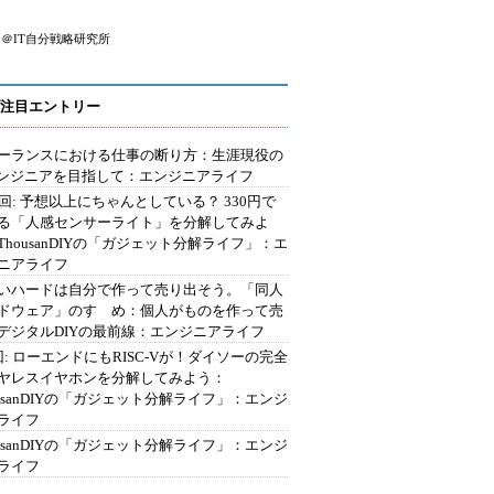
＠IT自分戦略研究所
注目エントリー
ーランスにおける仕事の断り方：生涯現役の
エンジニアを目指して：エンジニアライフ
2回: 予想以上にちゃんとしている？ 330円で
る「人感センサーライト」を分解してみよ
ThousanDIYの「ガジェット分解ライフ」：エ
ニアライフ
いハードは自分で作って売り出そう。「同人
ドウェア」のすゝめ：個人がものを作って売
デジタルDIYの最前線：エンジニアライフ
回: ローエンドにもRISC-Vが！ダイソーの完全
ヤレスイヤホンを分解してみよう：
ousanDIYの「ガジェット分解ライフ」：エンジ
ライフ
ousanDIYの「ガジェット分解ライフ」：エンジ
ライフ