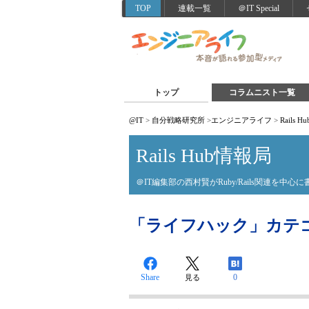
TOP
連載一覧
＠IT Special
トップ
コラムニスト一覧
@IT
>
自分戦略研究所
>
エンジニアライフ
>
Rails 
Rails Hub情報局
＠IT編集部の西村賢がRuby/Rails関連を中心
「ライフハック」カテ
Share
0
見る