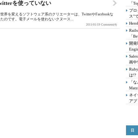
tterを使っていない
「T
プロ
変えるソフトウェア系のクリエーターは、TwitterやFacebookな
ス”
のです。電子メールを使わないクヌース...
He
2011/01/19
Comment(4)
Ra
「Be
開発
Eng
Sal
画中!
Ru
は!?
「な
Mat
ネイ
アプ
日