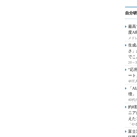
自分研
最高
度A
メドレ
生成
さ」
でこ
20
“応
ート
＠IT
「A
増」
40
約8
ニア
えた
「や
富士