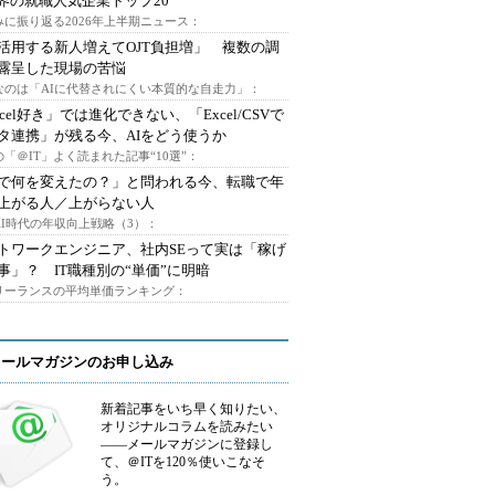
業界の就職人気企業トップ20
みに振り返る2026年上半期ニュース：
I活用する新人増えてOJT負担増」 複数の調
露呈した現場の苦悩
なのは「AIに代替されにくい本質的な自走力」：
xcel好き」では進化できない、「Excel/CSVで
タ連携」が残る今、AIをどう使うか
「＠IT」よく読まれた記事“10選”：
Iで何を変えたの？」と問われる今、転職で年
上がる人／上がらない人
AI時代の年収向上戦略（3）：
トワークエンジニア、社内SEって実は「稼げ
事」？ IT職種別の“単価”に明暗
フリーランスの平均単価ランキング：
メールマガジンのお申し込み
新着記事をいち早く知りたい、
オリジナルコラムを読みたい
――メールマガジンに登録し
て、＠ITを120％使いこなそ
う。