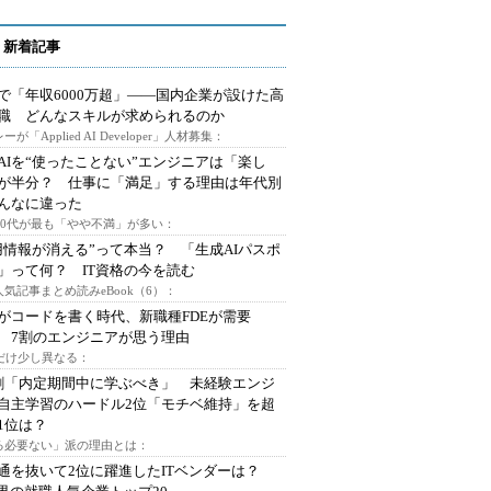
 新着記事
で「年収6000万超」――国内企業が設けた高
I職 どんなスキルが求められるのか
ーが「Applied AI Developer」人材募集：
AIを“使ったことない”エンジニアは「楽し
が半分？ 仕事に「満足」する理由は年代別
んなに違った
～30代が最も「やや不満」が多い：
用情報が消える”って本当？ 「生成AIパスポ
」って何？ IT資格の今を読む
人気記事まとめ読みeBook（6）：
Iがコードを書く時代、新職種FDEが需要
 7割のエンジニアが思う理由
代だけ少し異なる：
割「内定期間中に学ぶべき」 未経験エンジ
自主学習のハードル2位「モチベ維持」を超
1位は？
る必要ない」派の理由とは：
通を抜いて2位に躍進したITベンダーは？