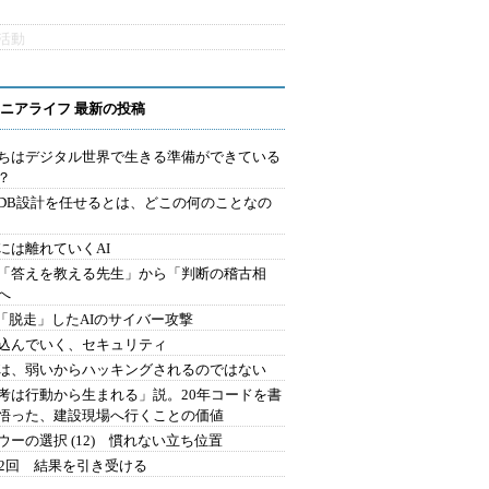
活動
ニアライフ 最新の投稿
ちはデジタル世界で生きる準備ができている
？
にDB設計を任せるとは、どこの何のことなの
には離れていくAI
を「答えを教える先生」から「判断の稽古相
へ
2.「脱走」したAIのサイバー攻撃
込んでいく、セキュリティ
は、弱いからハッキングされるのではない
考は行動から生まれる」説。20年コードを書
悟った、建設現場へ行くことの価値
ウーの選択 (12) 慣れない立ち位置
42回 結果を引き受ける