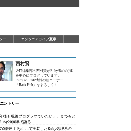
シー
エンジニアライフ憲章
西村賢
＠IT
編集部の西村賢がRuby/Rails関連
を中心にブログしています。
Ruby on Rails情報の新コーナー
「Rails Hub」
をよろしく！
エントリー
0年後も現役プログラマでいたい」、まつもと
Ruby20周年で語る
の5倍速？ Pythonで実装したRuby処理系の