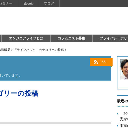
セミナー
eBook
ブログ
エンジニアライフとは
コラムニスト募集
プライバシーポリ
Hub情報局
>
「ライフハック」カテゴリーの投稿：
RSS
に書いています。
ゴリーの投稿
最近の
「2
氏が
本家