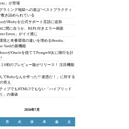
opaz」が登場
グラミング地獄への道は“ベストプラクティ
で敷き詰められている
rokuがJRubyを公式サポート言語に追加
ils4に間に合うか、REPL付きエラー画面
tter Errors」がイイ感じ
環境と本番環境の違いを埋めるHeroku、
ine Yardの新機能
esforceがOracleを捨ててPostgreSQLに移行を計
?
by 2.0初のプレビュー版がリリース！ 注目機能
んでRubyなんか作った!? 迷惑だ！」に対する
zの答え
ティブでもHTML5でもない「ハイブリッド
リ」の価値
2026年7月
月
火
水
木
金
土