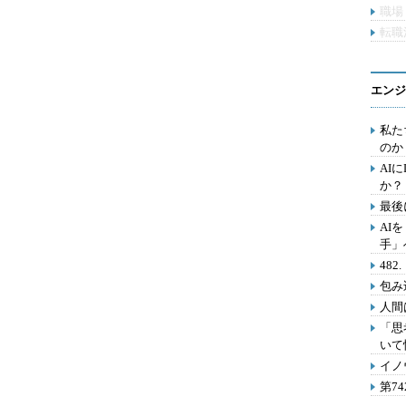
職場
転職
エンジ
私た
のか
AI
か？
最後
AI
手」
48
包み
人間
「思
いて
イノ
第7