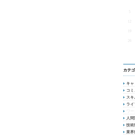
5
12
19
26
カテゴ
キャリ
コミ
スキル
ライ
ワー
人間関
技術動
業界動