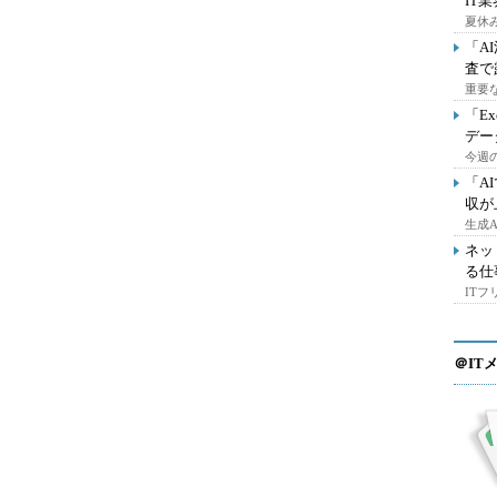
IT
夏休
「A
査で
重要
「E
デー
今週の
「A
収が
生成
ネッ
る仕
IT
＠IT