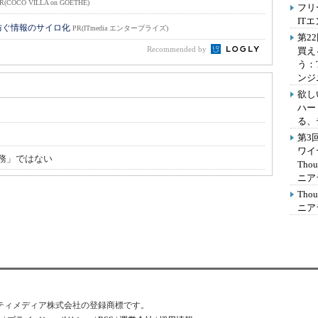
R(COCO VILLA on GOETHE)
フリ
IT
防ぐ情報のサイロ化
PR(ITmedia エンタープライズ)
第2
Recommended by
買え
う：
ンジ
欲し
ハー
る、
第3
ワイ
務」ではない
Th
ニア
Th
ニア
はアイティメディア株式会社の登録商標です。