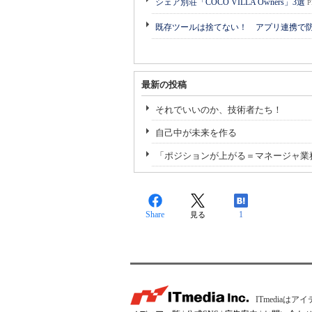
シェア別荘「COCO VILLA Owners」3選
P
既存ツールは捨てない！ アプリ連携で
最新の投稿
それでいいのか、技術者たち！
自己中が未来を作る
「ポジションが上がる＝マネージャ業
Share
1
見る
ITmedia