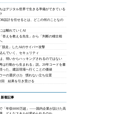
ちはデジタル世界で生きる準備ができている
？
にDB設計を任せるとは、どこの何のことなの
には離れていくAI
を「答えを教える先生」から「判断の稽古相
へ
2.「脱走」したAIのサイバー攻撃
込んでいく、セキュリティ
は、弱いからハッキングされるのではない
考は行動から生まれる」説。20年コードを書
悟った、建設現場へ行くことの価値
ウーの選択 (12) 慣れない立ち位置
42回 結果を引き受ける
 新着記事
で「年収6000万超」――国内企業が設けた高
I職 どんなスキルが求められるのか