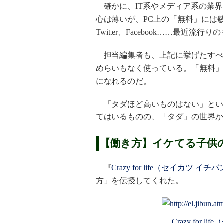
確かに、IT系やメディア系の業界
心は薄いが、PC上の「無料」には敏感のよう
Twitter、Facebook……最
担当編集者も、上記に挙げたすべ
めらいもなく使っている。「無料」
になれるのだ。
「タダほど高いものはない」とい
てはいるものの、「タダ」の世界か
【働き方】イケてる子供
『
Crazy for life（セイカツ イ
方」を伝授してくれた。
Crazy for 