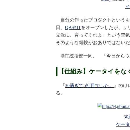
イ
自分の作ったプロダクトというも
日、
QA＠IT
をオープンしたが、リ
立派に、育ってくれよ」という空気
そのような経験がおありではないだ
＠IT統括部一同、 「今日からウ
【仕組み】ケータイをな
『
30過ぎで5社目でした。
』のけ
る。
3
ケータ