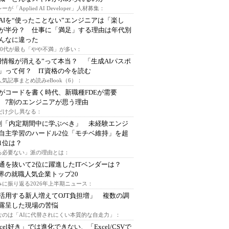
ーが「Applied AI Developer」人材募集：
AIを“使ったことない”エンジニアは「楽し
が半分？ 仕事に「満足」する理由は年代別
んなに違った
～30代が最も「やや不満」が多い：
用情報が消える”って本当？ 「生成AIパスポ
」って何？ IT資格の今を読む
人気記事まとめ読みeBook（6）：
Iがコードを書く時代、新職種FDEが需要
 7割のエンジニアが思う理由
代だけ少し異なる：
割「内定期間中に学ぶべき」 未経験エンジ
自主学習のハードル2位「モチベ維持」を超
1位は？
る必要ない」派の理由とは：
通を抜いて2位に躍進したITベンダーは？
業界の就職人気企業トップ20
みに振り返る2026年上半期ニュース：
I活用する新人増えてOJT負担増」 複数の調
露呈した現場の苦悩
なのは「AIに代替されにくい本質的な自走力」：
xcel好き」では進化できない、「Excel/CSVで