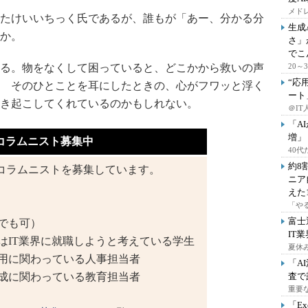
メドレ
たけいいちっく氏であるが、誰もが「あー、分かる分
生成
か。
さ」
でこ
る。物をなくして困っていると、どこかから救いの声
20
“応
 そのひとことを耳にしたときの、心がフワッと浮く
ート
き起こしてくれているのかもしれない。
＠IT
「A
増」
コラムニスト募集中
40
約8
コラムニストを募集しています。
ニア
えた
「や
富士
でも可）
IT
はIT業界に就職しようと考えている学生
夏休
採用に関わっている人事担当者
「A
育成に関わっている教育担当者
査で
重要
「E