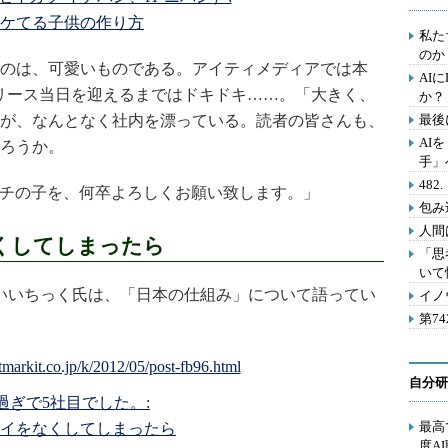
ケてる子供の作り方
私た
のか
のは、可愛いものである。アイティメディアでは本
AI
リース当日を迎えるまではドキドキ……。「大きく、
か？
が、なんとなく社内を漂っている。読者の皆さんも、
最後
AI
ろうか。
手」
48
チの子を、何卒よろしくお願い致します。」
包み
人間
くしてしまったら
「思
いて
いいちっく氏は、「日本の仕組み」について語ってい
イノ
第7
自分研
0過ぎで5社目でした。:
最高
イをなくしてしまったら
度A