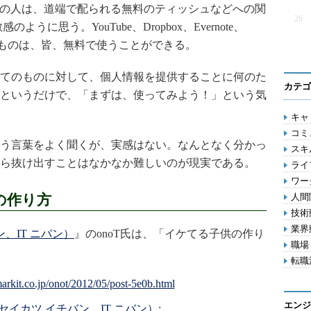
の人は、道端で配られる無料のティッシュなどへの関
26
に思う。YouTube、Dropbox、Evernote、
近流行りのものは、皆、無料で使うことができる。
てのものに対して、個人情報を提供することに何のた
カテゴ
というだけで、「まずは、使ってみよう！」という気
キャリ
コミ
う言葉をよく聞くが、実感はない。なんとなく分かっ
スキル
ら抜け出すことはなかなか難しいのが現実である。
ライフ
ワー
の作り方
人間関
技術動
業界動
チバン、IT ニバン）
』のonoT氏は、「イケてる子供の作り
職場 
転職活
エンジ
life（セイカツ イチバン、IT ニバン）: