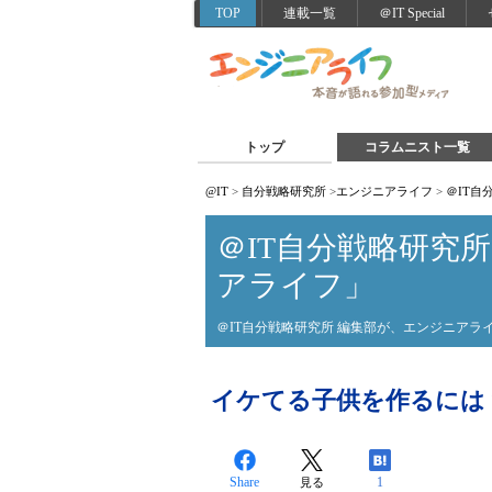
TOP
連載一覧
＠IT Special
トップ
コラムニスト一覧
@IT
>
自分戦略研究所
>
エンジニアライフ
>
＠IT
＠IT自分戦略研究
アライフ」
＠IT自分戦略研究所 編集部が、エンジニア
イケてる子供を作るには
Share
1
見る