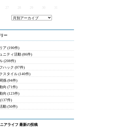
27
28
29
30
31
リー
ア (190件)
ュニティ活動 (86件)
 (208件)
ハック (97件)
クスタイル (140件)
係 (94件)
向 (71件)
向 (123件)
(137件)
動 (50件)
ニアライフ 最新の投稿