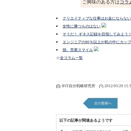
ご興味のある方は
コラ
クリエイティブな仕事はお金にならない
女性に勝つものはない
そうだ！ ギネス記録を目指してみよう
エンジニアの80％以上が机の中にカッ
脱。営業スマイル
☆
全コラム一覧
＠IT自分戦略研究所
2012/05/29 15:
次の投稿へ
以下の記事が関連あるようです