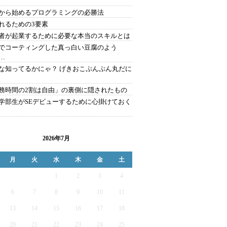
から始めるプログラミングの必勝法
れるための3要素
者が起業するために必要な本当のスキルとは
でコーティングした真っ白い豆腐のよう
…
な知ってるかにゃ？ げきおこぷんぷん丸だに
務時間の2割は自由」の裏側に隠されたもの
学部生がSEデビューするために心掛けておく
2026年7月
月
火
水
木
金
土
1
2
3
4
6
7
8
9
10
11
13
14
15
16
17
18
20
21
22
23
24
25