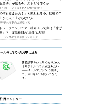
タ連携」が残る今、AIをどう使うか
「＠IT」よく読まれた記事“10選”：
Iで何を変えたの？」と問われる今、転職で年
上がる人／上がらない人
AI時代の年収向上戦略（3）：
トワークエンジニア、社内SEって実は「稼げ
事」？ IT職種別の“単価”に明暗
フリーランスの平均単価ランキング：
メールマガジンのお申し込み
新着記事をいち早く知りたい、
オリジナルコラムを読みたい
――メールマガジンに登録し
て、＠ITを120％使いこなそ
う。
注目エントリー