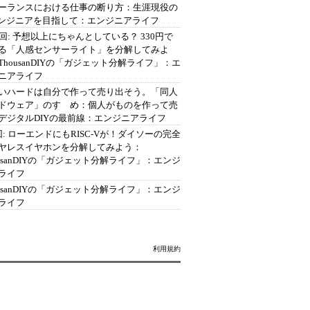
ーランスにおける仕事の断り方：生涯現役の
エンジニアを目指して：エンジニアライフ
2回: 予想以上にちゃんとしている？ 330円で
る「人感センサーライト」を分解してみよ
ThousanDIYの「ガジェット分解ライフ」：エ
ニアライフ
いハードは自分で作って売り出そう。「同人
ドウェア」のすゝめ：個人がものを作って売
デジタルDIYの最前線：エンジニアライフ
回: ローエンドにもRISC-Vが！ダイソーの完全
ヤレスイヤホンを分解してみよう：
ousanDIYの「ガジェット分解ライフ」：エンジ
ライフ
ousanDIYの「ガジェット分解ライフ」：エンジ
ライフ
利用規約