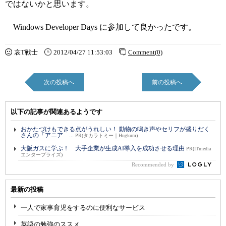
ではないかと思います。
Windows Developer Days に参加して良かったです。
哀T戦士
2012/04/27 11:53:03
Comment(0)
次の投稿へ
前の投稿へ
以下の記事が関連あるようです
おかたづけもできる点がうれしい！ 動物の鳴き声やセリフが盛りだく
さんの「アニア ...
PR(タカラトミー｜Hugkum)
大阪ガスに学ぶ！ 大手企業が生成AI導入を成功させる理由
PR(ITmedia
エンタープライズ)
Recommended by
最新の投稿
一人で家事育児をするのに便利なサービス
英語の勉強のススメ