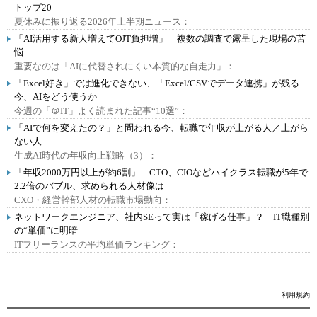
トップ20
夏休みに振り返る2026年上半期ニュース：
「AI活用する新人増えてOJT負担増」 複数の調査で露呈した現場の苦
悩
重要なのは「AIに代替されにくい本質的な自走力」：
「Excel好き」では進化できない、「Excel/CSVでデータ連携」が残る
今、AIをどう使うか
今週の「＠IT」よく読まれた記事“10選”：
「AIで何を変えたの？」と問われる今、転職で年収が上がる人／上がら
ない人
生成AI時代の年収向上戦略（3）：
「年収2000万円以上が約6割」 CTO、CIOなどハイクラス転職が5年で
2.2倍のバブル、求められる人材像は
CXO・経営幹部人材の転職市場動向：
ネットワークエンジニア、社内SEって実は「稼げる仕事」？ IT職種別
の“単価”に明暗
ITフリーランスの平均単価ランキング：
利用規約