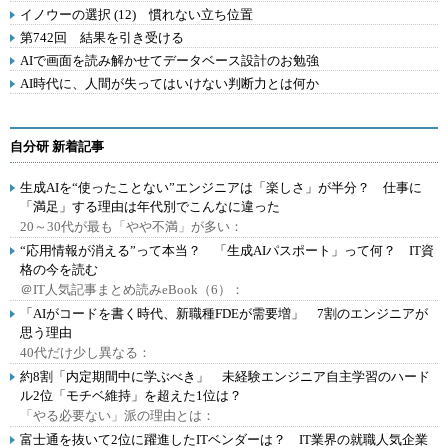
イノウーの選択 (12) 慣れない立ち位置
第742回 結果を引き受ける
AIで画面を読み解かせてデータベース設計のお勉強
AI時代に、人間が失ってはいけない判断力とは何か
自分研 新着記事
生成AIを“使ったことない”エンジニアは「楽しさ」が半分？ 仕事に
「満足」する理由は年代別でこんなに違った
20～30代が最も「やや不満」が多い：
“応用情報が消える”って本当？ 「生成AIパスポート」って何？ IT資
格の今を読む
＠IT人気記事まとめ読みeBook（6）：
「AIがコードを書く時代、新職種FDEが需要増」 7割のエンジニアが
思う理由
40代だけ少し異なる：
約8割「内定期間中に学ぶべき」 未経験エンジニア自主学習のハード
ル2位「モチベ維持」を超えた1位は？
「やる必要ない」派の理由とは：
富士通を抜いて2位に躍進したITベンダーは？ IT業界の就職人気企業