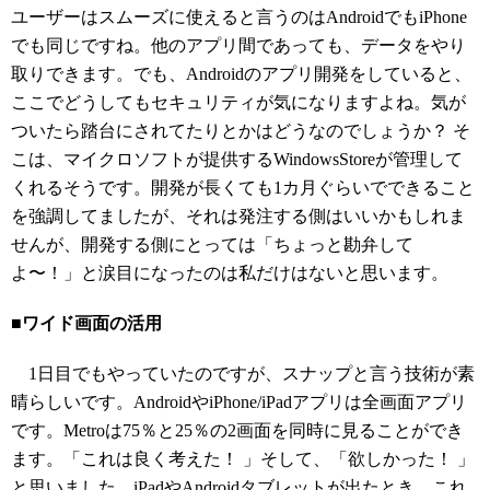
ユーザーはスムーズに使えると言うのはAndroidでもiPhone
でも同じですね。他のアプリ間であっても、データをやり
取りできます。でも、Androidのアプリ開発をしていると、
ここでどうしてもセキュリティが気になりますよね。気が
ついたら踏台にされてたりとかはどうなのでしょうか？ そ
こは、マイクロソフトが提供するWindowsStoreが管理して
くれるそうです。開発が長くても1カ月ぐらいでできること
を強調してましたが、それは発注する側はいいかもしれま
せんが、開発する側にとっては「ちょっと勘弁して
よ〜！」と涙目になったのは私だけはないと思います。
■ワイド画面の活用
1日目でもやっていたのですが、スナップと言う技術が素
晴らしいです。AndroidやiPhone/iPadアプリは全画面アプリ
です。Metroは75％と25％の2画面を同時に見ることができ
ます。「これは良く考えた！ 」そして、「欲しかった！ 」
と思いました。iPadやAndroidタブレットが出たとき、これ