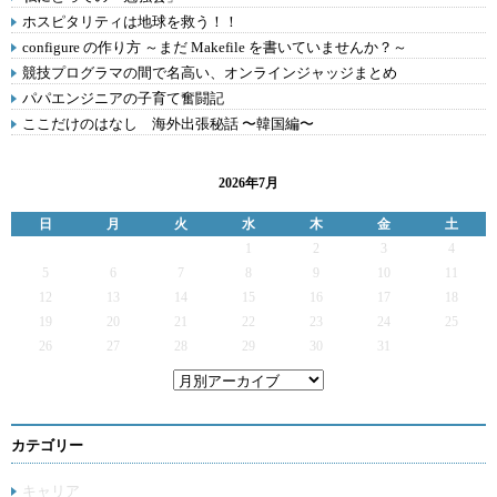
ホスピタリティは地球を救う！！
configure の作り方 ～まだ Makefile を書いていませんか？～
競技プログラマの間で名高い、オンラインジャッジまとめ
パパエンジニアの子育て奮闘記
ここだけのはなし 海外出張秘話 〜韓国編〜
2026年7月
日
月
火
水
木
金
土
1
2
3
4
5
6
7
8
9
10
11
12
13
14
15
16
17
18
19
20
21
22
23
24
25
26
27
28
29
30
31
カテゴリー
キャリア