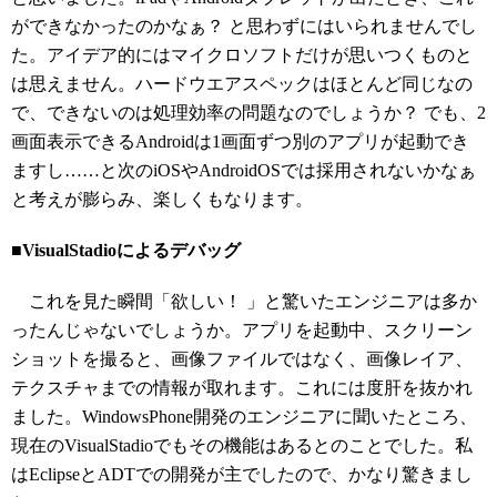
ができなかったのかなぁ？ と思わずにはいられませんでし
た。アイデア的にはマイクロソフトだけが思いつくものと
は思えません。ハードウエアスペックはほとんど同じなの
で、できないのは処理効率の問題なのでしょうか？ でも、2
画面表示できるAndroidは1画面ずつ別のアプリが起動でき
ますし……と次のiOSやAndroidOSでは採用されないかなぁ
と考えが膨らみ、楽しくもなります。
■VisualStadioによるデバッグ
これを見た瞬間「欲しい！ 」と驚いたエンジニアは多か
ったんじゃないでしょうか。アプリを起動中、スクリーン
ショットを撮ると、画像ファイルではなく、画像レイア、
テクスチャまでの情報が取れます。これには度肝を抜かれ
ました。WindowsPhone開発のエンジニアに聞いたところ、
現在のVisualStadioでもその機能はあるとのことでした。私
はEclipseとADTでの開発が主でしたので、かなり驚きまし