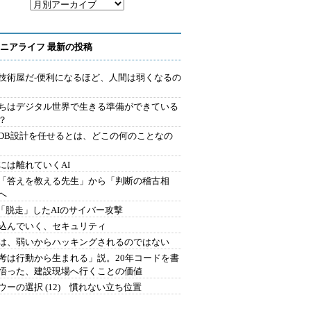
ニアライフ 最新の投稿
技術屋だ-便利になるほど、人間は弱くなるの
ちはデジタル世界で生きる準備ができている
？
にDB設計を任せるとは、どこの何のことなの
には離れていくAI
を「答えを教える先生」から「判断の稽古相
へ
2.「脱走」したAIのサイバー攻撃
込んでいく、セキュリティ
は、弱いからハッキングされるのではない
考は行動から生まれる」説。20年コードを書
悟った、建設現場へ行くことの価値
ウーの選択 (12) 慣れない立ち位置