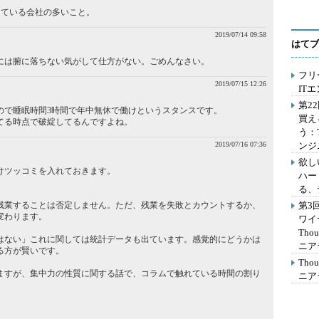
っている会社の多いこと。
2019/07/14 09:58
はてブ
には腑に落ちない気がして仕方がない。ごめんなさい。
フリ
2019/07/15 12:26
IT
第2
ので睡眠時間3時間で年中無休で働けというスタンスです。
買え
てる時点で破綻してるんですよね。
う：
2019/07/16 07:36
ンジ
欲し
けツッコミを入れておきます。
ハー
る、
残業することは否定しません。ただ、残業を失敗とカウントするか、
第3
変わります。
ワイ
Th
はない」これに関しては統計データも出ています。感覚的にどうかは
ニア
る方が賢いです。
Th
ますが、集中力の性質に関する話で、コラムで触れている時間の割り
ニア