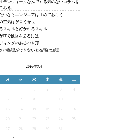
ルデンウィークなんでやる気のないコラムを
てみる。
たいならエンジニアは止めておこう
の空気はゲロくせぇ
るスキルと好かれるスキル
がITで挽回を図るには
ディングのあるべき形
クの整理ができないと在宅は無理
2026年7月
月
火
水
木
金
土
1
2
3
4
6
7
8
9
10
11
13
14
15
16
17
18
20
21
22
23
24
25
27
28
29
30
31