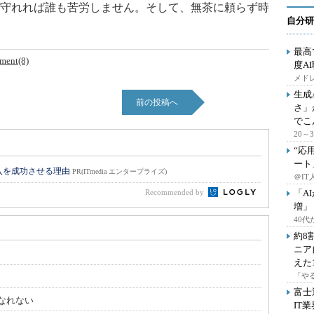
守れれば誰も苦労しません。そして、無茶に頼らず時
自分研
最高
ment(8)
度A
メドレ
生成
前の投稿へ
さ」
でこ
20
“応
ート
入を成功させる理由
PR(ITmedia エンタープライズ)
＠IT
Recommended by
「A
増」
40
約8
ニア
えた
「や
富士
はなれない
IT