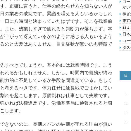
ゴー
す。正確に言うと、仕事の終わらせ方を知らない人が
かい
日の業務の破綻です。異議を唱える人もいるかもしれ
稼ぎ
東京
一日に八時間と決まっていたはずです。そこを残業前
戦え
。また、残業しすぎで疲れると判断力が落ちます。本
日本
が上がって冴えているかのように感じる人もいるよう
コー
るのと大差はありません。自覚症状が無いのも特徴で
タス
先すべきでしょうか。基本的には就業時間です。こう
われるかもしれません。しかし、時間内で義務が終わ
日
能力的に不足しているか手段を間違えている。もしく
と考えるべきです。体力任せに延長戦でごまかしてい
5
割れを起こします。原価割れは仕事として失敗です。
強いれば法律違反です。労働基準局に通報されると罰
12
こします。
19
26
できないのに、長期スパンの納期が守れる理由が無い