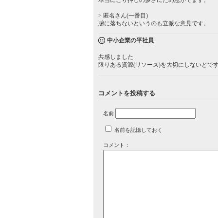
本当にごり押しの多さにため息がでます。
> 匿名さん(一番目)
腑に落ちないというのも立派な意見です。
中小企業の平社員
共感しました
限りある資源(リソース)を大切にしないとで
コメントを投稿する
名前
名前を記憶しておく
コメント：