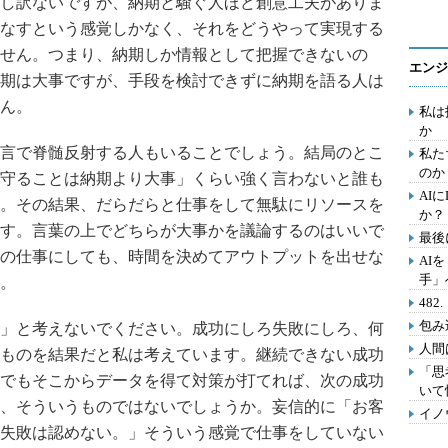
し訳ないですが、納期と騒ぐ人ほど創意工夫がありま
なすという感覚しかなく、それをどうやって実現する
せん。つまり、納期しか情報として把握できないの
エンジ
期は大事ですが、手段を検討できずに納期を語る人は
ん。
私は
か
言で脊髄反射する人もいることでしょう。結局のとこ
私た
のか
守ることは納期より大事」くらい強く言わないと誰も
AI
。その結果、だらだらと仕事をして無駄にリソースを
か？
す。言葉の上でどちらが大事かを議論するのはいいで
最後
の仕事にしても、時間を決めてアウトプットを出せな
AI
手」
。
48
包み
」と考えないでください。成功にしろ失敗にしろ、何
人間
ものを結果だと私は考えています。継続できない成功
「思
でもそこからデータを得て対策が打てれば、次の成功
いて
、そういうものではないでしょうか。妄信的に「お客
イノ
失敗は認めない。」そういう感覚で仕事をしていない