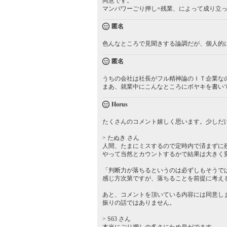
同意です。
マンパワーごり押し=残業、によって成り立
匿名
色んなところで見聞きする論調だが、個人的
匿名
うちの会社は社長がフル精神論のＩＴ企業な
まあ、就業中にこんなところにボヤキを書い
Horus
たくさんのコメント嬉しく思います。少しだ
> たぬき さん
人間、たまにミスするので定時内で済まずに
やって当然とカウントするかで結果は大きく
「判断力が落ちるというのは必ずしもそうで
感じ方次第ですが、落ちることを前提に考え
あと、コメントを頂いている内容には同意し
振りの話ではありません。
> S63 さん