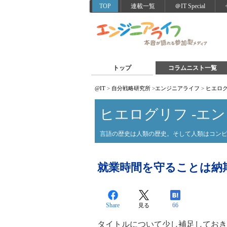
TOP
連載一覧
＠IT Special
トップ
コラムニスト一覧
@IT
>
自分戦略研究所
>
エンジニアライフ
>
ヒエログ
ヒエログリフ -エン
言語の歴史は人類の歴史。そして人類はコン
就業時間を守ることは納
Share
66
見る
タイトルについて少し補足しておき