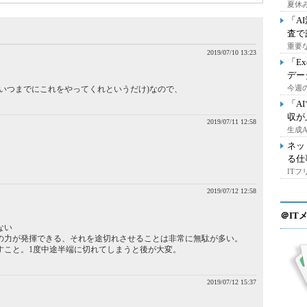
夏休
「A
査で
重要
2019/07/10 13:23
「E
デー
今週の
いつまでにこれをやってくれというだけ)なので、
「A
収が
2019/07/11 12:58
生成
ネッ
。
る仕
IT
2019/07/12 12:58
＠IT
ない
の力が発揮できる、それを途切れさせることは非常に無駄が多い。
すこと。1度中途半端に切れてしまうと後が大変。
2019/07/12 15:37