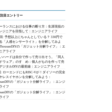
注目エントリー
ーランスにおける仕事の断り方：生涯現役の
エンジニアを目指して：エンジニアライフ
2回: 予想以上にちゃんとしている？ 330円で
る「人感センサーライト」を分解してみよ
ThousanDIYの「ガジェット分解ライフ」：エ
ニアライフ
いハードは自分で作って売り出そう。「同人
ドウェア」のすゝめ：個人がものを作って売
デジタルDIYの最前線：エンジニアライフ
回: ローエンドにもRISC-Vが！ダイソーの完全
ヤレスイヤホンを分解してみよう：
ousanDIYの「ガジェット分解ライフ」：エンジ
ライフ
ousanDIYの「ガジェット分解ライフ」：エンジ
ライフ