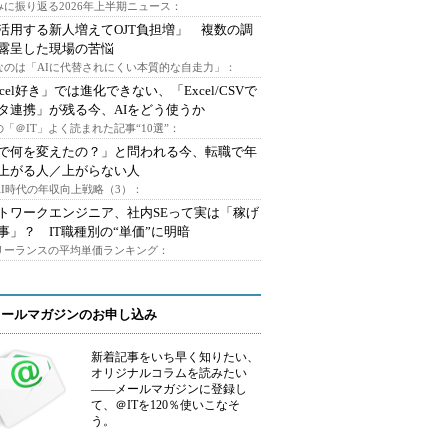
みに振り返る2026年上半期ニュース：
I活用する新人増えてOJT負担増」 複数の調
露呈した現場の苦悩
なのは「AIに代替されにくい本質的な自走力」：
xcel好き」では進化できない、「Excel/CSVで
タ連携」が残る今、AIをどう使うか
「＠IT」よく読まれた記事“10選”：
Iで何を変えたの？」と問われる今、転職で年
上がる人／上がらない人
AI時代の年収向上戦略（3）：
トワークエンジニア、社内SEって実は「稼げ
事」？ IT職種別の“単価”に明暗
フリーランスの平均単価ランキング：
メールマガジンのお申し込み
新着記事をいち早く知りたい、
オリジナルコラムを読みたい
――メールマガジンに登録し
て、＠ITを120％使いこなそ
う。