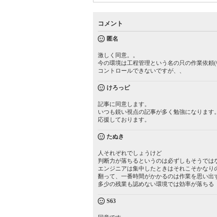
コメント
匿名
激しく同意。。
今の環境は工程管理という名の只の作業依頼(
コントロールできないですが、、
けろっピ
記事に同意します。
いつも鋭い視点の記事が多く勉強になります
応援しております。
たぬき
人それぞれでしょうけど
判断力が落ちるというのは必ずしもそうでは
エンジニアは集中したときはそれこそかなり
翻って、一番時間がかかるのは作業を思い出
多少の残業も認めない環境では効率が落ちる
S63