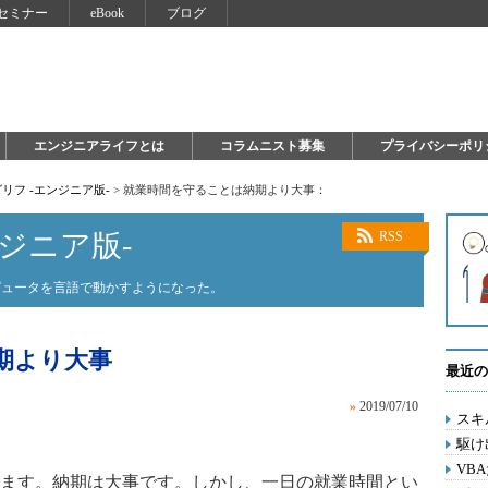
セミナー
eBook
ブログ
エンジニアライフとは
コラムニスト募集
プライバシーポリ
リフ -エンジニア版-
>
就業時間を守ることは納期より大事：
ジニア版-
RSS
ピュータを言語で動かすようになった。
期より大事
最近の
»
2019/07/10
スキ
駆け
VB
ます。納期は大事です。しかし、一日の就業時間とい