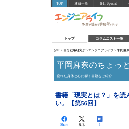
TOP
連載一覧
＠IT Special
トップ
コラムニスト一覧
@IT
>
自分戦略研究所
>
エンジニアライフ
>
平岡麻
平岡麻奈のちょっ
疲れた身体と心に響く書籍をご紹介
書籍「現実とは？」を読
い。【第56回】
Share
1
見る