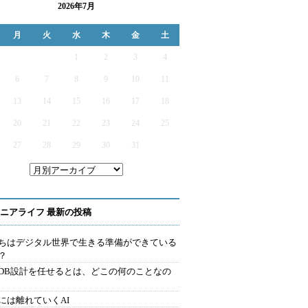
2026年7月
月
火
水
木
金
土
1
2
3
4
6
7
8
9
10
11
13
14
15
16
17
18
20
21
22
23
24
25
27
28
29
30
31
ニアライフ 最新の投稿
ちはデジタル世界で生きる準備ができている
？
にDB設計を任せるとは、どこの何のことなの
には離れていくAI