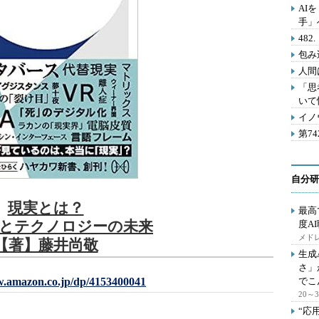
AI
手」
48
包み
人間
「思
いて
イノ
第7
自分研
現実とは？
最高
とテクノロジーの未来
度A
メドレ
【著】藤井尚敬
生成
さ」
w.amazon.co.jp/dp/4153400041
でこ
20
“応