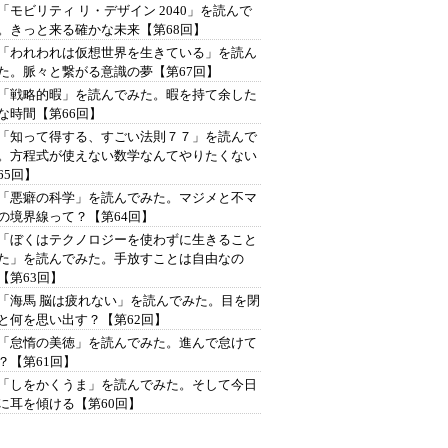
「モビリティ リ・デザイン 2040」を読んで
。きっと来る確かな未来【第68回】
「われわれは仮想世界を生きている」を読ん
た。脈々と繋がる意識の夢【第67回】
「戦略的暇」を読んでみた。暇を持て余した
な時間【第66回】
「知って得する、すごい法則７７」を読んで
。方程式が使えない数学なんてやりたくない
65回】
「悪癖の科学」を読んでみた。マジメと不マ
の境界線って？【第64回】
「ぼくはテクノロジーを使わずに生きること
た」を読んでみた。手放すことは自由なの
【第63回】
「海馬 脳は疲れない」を読んでみた。目を閉
と何を思い出す？【第62回】
「怠惰の美徳」を読んでみた。進んで怠けて
？【第61回】
「しをかくうま」を読んでみた。そして今日
に耳を傾ける【第60回】