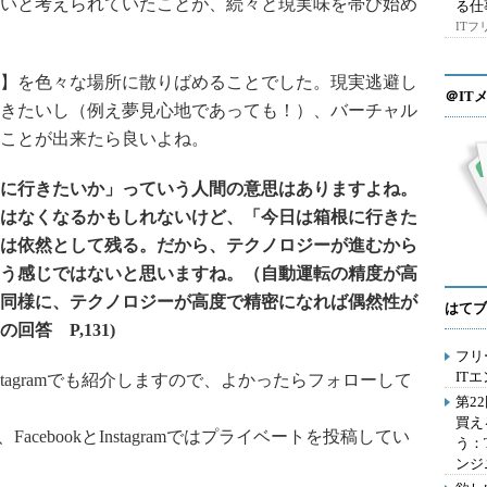
いと考えられていたことが、続々と現実味を帯び始め
る仕
IT
】を色々な場所に散りばめることでした。現実逃避し
＠IT
きたいし（例え夢見心地であっても！）、バーチャル
ことが出来たら良いよね。
に行きたいか」っていう人間の意思はありますよね。
はなくなるかもしれないけど、「今日は箱根に行きた
は依然として残る。だから、テクノロジーが進むから
う感じではないと思いますね。
（自動運転の精度が高
同様に、テクノロジーが高度で精密になれば偶然性が
はてブ
答 P,131)
フリ
IT
Instagramでも紹介しますので、よかったらフォローして
第2
買え
FacebookとInstagramではプライベートを投稿してい
う：
ンジ