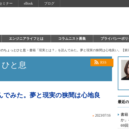
セミナー
eBook
ブログ
エンジニアライフとは
コラムニスト募集
プライバシーポリ
奈のちょっとひと息
>
書籍「現実とは？」を読んでみた。夢と現実の狭間は心地良い。【第5
とひと息
RSS
んでみた。夢と現実の狭間は心地良
最近の
書籍
»
2023/07/16
か」
69