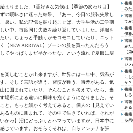
書籍
始まりました。1番好きな気候は【季節の変わり目】
みた
ずの曖昧さに迷った結果、『あー、今日の服装失敗し
書籍
でみ
、暑い。私の記憶を掘り起こせば、大学生活の二学期
書籍
しい中、毎度同じ失敗を繰り返していました。洋服を
優雅
たい。ちょっと手触りがモコモコしていたり、ニット
書籍
【NEW ARRIVAL】ゾーンの服を買ったんだろう
みた
【第
してやっぱりまだ早かったな、という流れで夏服に戻
書籍
ジメ
書籍
を楽しむことが出来ますが、世界には一年中、気温が
にし
す。そして言語が違う、習慣が違う、時差がある、気
か？
書籍
山に囲まれていたり、そんなことを考えていたら、当
じる
す場所による違いに興味を抱くようになりました。そ
書籍
こと。もっと細かく考えてみると、個人の【見えてい
みる
あるものに囲まれて、その中で生きていれば、それが
書籍
も馬
いかわ】沼にどっぷりとハマっていますが、日本中に
感じています。おそらくそれは、自らアンテナを張