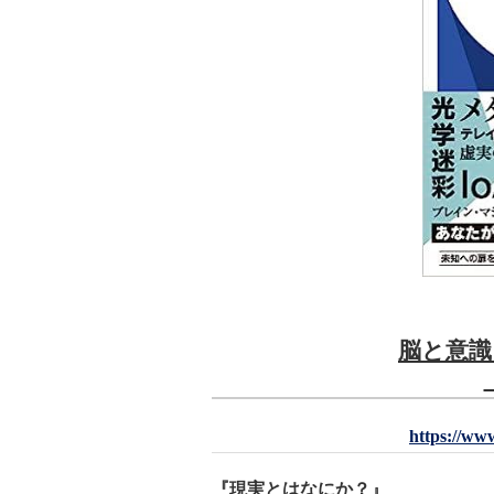
脳と意識
https://ww
『現実とはなにか？』