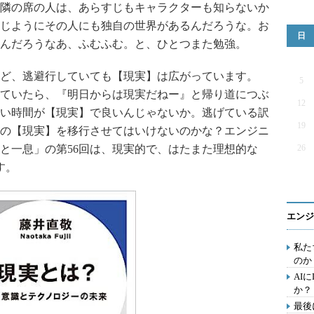
隣の席の人は、あらすじもキャラクターも知らないか
じようにその人にも独自の世界があるんだろうな。お
日
んだろうなあ、ふむふむ。と、ひとつまた勉強。
ど、逃避行していても【現実】は広がっています。
5
ていたら、『明日からは現実だねー』と帰り道につぶ
12
い時間が【現実】で良いんじゃないか。逃げている訳
19
の【現実】を移行させてはいけないのかな？エンジニ
と一息」の第56回は、現実的で、はたまた理想的な
26
す。
エンジ
私た
のか
AI
か？
最後