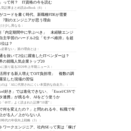
」って何？ IT資格の今を読む
人気記事まとめ読みeBook（6）：
Iがコードを書く時代、新職種FDEが需要
 7割のエンジニアが思う理由
代だけ少し異なる：
割「内定期間中に学ぶべき」 未経験エンジ
自主学習のハードル2位「モチベ維持」を超
1位は？
る必要ない」派の理由とは：
通を抜いて2位に躍進したITベンダーは？
業界の就職人気企業トップ20
みに振り返る2026年上半期ニュース：
I活用する新人増えてOJT負担増」 複数の調
露呈した現場の苦悩
なのは「AIに代替されにくい本質的な自走力」：
xcel好き」では進化できない、「Excel/CSVで
タ連携」が残る今、AIをどう使うか
「＠IT」よく読まれた記事“10選”：
Iで何を変えたの？」と問われる今、転職で年
上がる人／上がらない人
AI時代の年収向上戦略（3）：
トワークエンジニア、社内SEって実は「稼げ