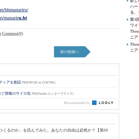
欲し
ハー
om/hhmanariru/
る、
m/manarir
u.ht
第3
ワイ
Th
Comment(0)
ニア
Th
ニア
前の投稿へ
メディアを創設
PR(FINCHI on GOETHE)
防ぐ情報のサイロ化
PR(ITmedia エンタープライズ)
Recommended by
つくるのか」を読んでみた。あなたの自由は必然か？【第69