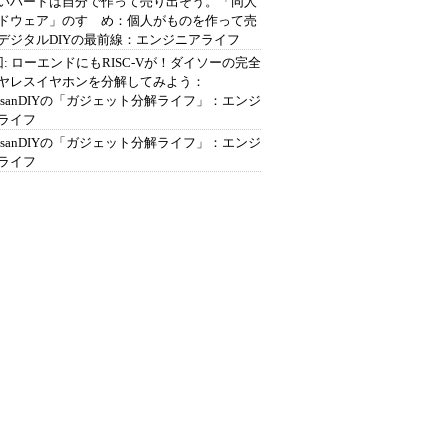
いハードは自分で作って売り出そう。「同人
ドウェア」のすゝめ：個人がものを作って売
デジタルDIYの最前線：エンジニアライフ
回: ローエンドにもRISC-Vが！ダイソーの完全
ヤレスイヤホンを分解してみよう：
ousanDIYの「ガジェット分解ライフ」：エンジ
ライフ
ousanDIYの「ガジェット分解ライフ」：エンジ
ライフ