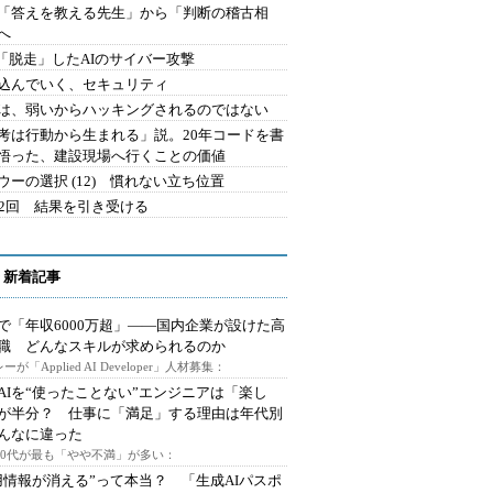
を「答えを教える先生」から「判断の稽古相
へ
2.「脱走」したAIのサイバー攻撃
込んでいく、セキュリティ
は、弱いからハッキングされるのではない
考は行動から生まれる」説。20年コードを書
悟った、建設現場へ行くことの価値
ウーの選択 (12) 慣れない立ち位置
42回 結果を引き受ける
 新着記事
で「年収6000万超」――国内企業が設けた高
I職 どんなスキルが求められるのか
ーが「Applied AI Developer」人材募集：
AIを“使ったことない”エンジニアは「楽し
が半分？ 仕事に「満足」する理由は年代別
んなに違った
～30代が最も「やや不満」が多い：
用情報が消える”って本当？ 「生成AIパスポ