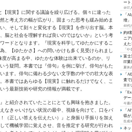
ート
＠IT
と【現実】に関する議論を繰り広げる。個々に違った
「A
然と考え方の幅が広がり、固まった思考も緩み始めま
増」
40
い、そして刻々と変化する【現実】を作り出す脳。本
約8
、脳と社会を理解すれば良いのではないか』という考
ニア
ワードとなります。『現実を科学してゆたかにするこ
えた
「や
為、【ゆたかさ】への問いかけも多く見受けられまし
富士
像度が高まる中、ゆたかな体験は出来ているのか、リ
IT
いう疑問。本書では『俳句』を例に挙げ、俳句がもた
夏休
います。俳句に備わる少ない文字数の中での壮大な表
「A
査で
。本書ではあらゆる【現実】に触れるだけでなく、こ
重要
いう最新技術や研究の情報が満載です。
「E
デー
』と紹介されていたことにとても興味を抱きました。
今週の
えなきゃいけない状況の最中、視線を向けて、口をパ
「A
収が
！（正しい答えを伝えたい）』と身振り手振りを加え
生成
して機械学習に覚えさせ、音を推定する研究が行われ
ネッ