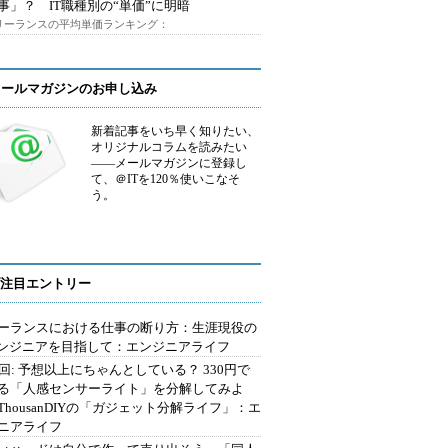
事」？ IT職種別の“単価”に明暗
フリーランスの平均単価ランキング：
メールマガジンのお申し込み
新着記事をいち早く知りたい、
オリジナルコラムを読みたい
――メールマガジンに登録し
て、＠ITを120％使いこなそ
う。
注目エントリー
ーランスにおける仕事の断り方：生涯現役の
エンジニアを目指して：エンジニアライフ
2回: 予想以上にちゃんとしている？ 330円で
る「人感センサーライト」を分解してみよ
ThousanDIYの「ガジェット分解ライフ」：エ
ニアライフ