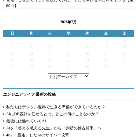
60回】
2026年7月
日
月
火
水
木
金
土
1
2
3
4
5
6
7
8
9
10
11
12
13
14
15
16
17
18
19
20
21
22
23
24
25
26
27
28
29
30
31
エンジニアライフ 最新の投稿
私たちはデジタル世界で生きる準備ができているのか？
AIにDB設計を任せるとは、どこの何のことなのか？
最後には離れていくAI
AIを「答えを教える先生」から「判断の稽古相手」へ
482.「脱走」したAIのサイバー攻撃