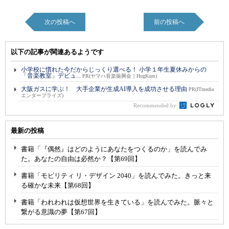
次の投稿へ
前の投稿へ
以下の記事が関連あるようです
小学校に慣れた今だからじっくり選べる！ 小学１年生夏休みからの
「音楽教室」デビュ...
PR(ヤマハ音楽振興会｜HugKum)
大阪ガスに学ぶ！ 大手企業が生成AI導入を成功させる理由
PR(ITmedia
エンタープライズ)
Recommended by
最新の投稿
書籍「『偶然』はどのようにあなたをつくるのか」を読んでみ
た。あなたの自由は必然か？【第69回】
書籍「モビリティ リ・デザイン 2040」を読んでみた。きっと来
る確かな未来【第68回】
書籍「われわれは仮想世界を生きている」を読んでみた。脈々と
繋がる意識の夢【第67回】