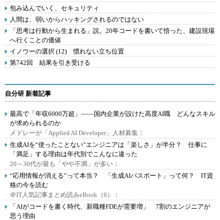
包み込んでいく、セキュリティ
人間は、弱いからハッキングされるのではない
「思考は行動から生まれる」説。20年コードを書いて悟った、建設現場
へ行くことの価値
イノウーの選択 (12) 慣れない立ち位置
第742回 結果を引き受ける
自分研 新着記事
最高で「年収6000万超」――国内企業が設けた高度AI職 どんなスキル
が求められるのか
メドレーが「Applied AI Developer」人材募集：
生成AIを“使ったことない”エンジニアは「楽しさ」が半分？ 仕事に
「満足」する理由は年代別でこんなに違った
20～30代が最も「やや不満」が多い：
“応用情報が消える”って本当？ 「生成AIパスポート」って何？ IT資
格の今を読む
＠IT人気記事まとめ読みeBook（6）：
「AIがコードを書く時代、新職種FDEが需要増」 7割のエンジニアが
思う理由