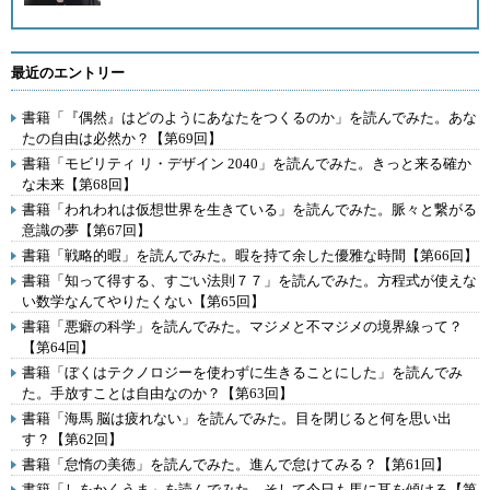
最近のエントリー
書籍「『偶然』はどのようにあなたをつくるのか」を読んでみた。あな
たの自由は必然か？【第69回】
書籍「モビリティ リ・デザイン 2040」を読んでみた。きっと来る確か
な未来【第68回】
書籍「われわれは仮想世界を生きている」を読んでみた。脈々と繋がる
意識の夢【第67回】
書籍「戦略的暇」を読んでみた。暇を持て余した優雅な時間【第66回】
書籍「知って得する、すごい法則７７」を読んでみた。方程式が使えな
い数学なんてやりたくない【第65回】
書籍「悪癖の科学」を読んでみた。マジメと不マジメの境界線って？
【第64回】
書籍「ぼくはテクノロジーを使わずに生きることにした」を読んでみ
た。手放すことは自由なのか？【第63回】
書籍「海馬 脳は疲れない」を読んでみた。目を閉じると何を思い出
す？【第62回】
書籍「怠惰の美徳」を読んでみた。進んで怠けてみる？【第61回】
書籍「しをかくうま」を読んでみた。そして今日も馬に耳を傾ける【第