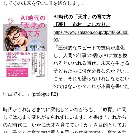
してその未来を学ぶ1冊を紹介します。
AI時代の「天才」の育て方
【著】 市村 よしなり。
https://www.amazon.co.jp/dp/48666308
09/
「圧倒的なスピードで技術が進化
し、人間の仕事の9割がAIに置き換
わるといわれる時代。未来を生きる
子どもたちに何が必要なのか？いま
こそ、それを語らなければならない
のではないか？これが本書を書いた
理由です。」(prologue P.2)
時代がこれほどまでに変化していながらも、「教育」に関
してはあまり変化が見られずにいます。本書は「これから
のAI時代に、いかに天才を育てていくか」を目的としてお
り、子どもの育て方に重点を置いた内容ですが、育てる立