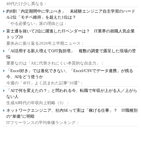
40代だけ少し異なる：
約8割「内定期間中に学ぶべき」 未経験エンジニア自主学習のハード
ル2位「モチベ維持」を超えた1位は？
「やる必要ない」派の理由とは：
富士通を抜いて2位に躍進したITベンダーは？ IT業界の就職人気企業
トップ20
夏休みに振り返る2026年上半期ニュース：
「AI活用する新人増えてOJT負担増」 複数の調査で露呈した現場の苦
悩
重要なのは「AIに代替されにくい本質的な自走力」：
「Excel好き」では進化できない、「Excel/CSVでデータ連携」が残る
今、AIをどう使うか
今週の「＠IT」よく読まれた記事“10選”：
「AIで何を変えたの？」と問われる今、転職で年収が上がる人／上がら
ない人
生成AI時代の年収向上戦略（3）：
ネットワークエンジニア、社内SEって実は「稼げる仕事」？ IT職種別
の“単価”に明暗
ITフリーランスの平均単価ランキング：