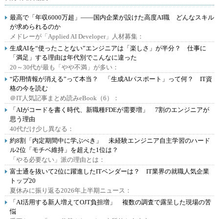
最高で「年収6000万超」――国内企業が設けた高度AI職 どんなスキル
が求められるのか
メドレーが「Applied AI Developer」人材募集：
生成AIを“使ったことない”エンジニアは「楽しさ」が半分？ 仕事に
「満足」する理由は年代別でこんなに違った
20～30代が最も「やや不満」が多い：
“応用情報が消える”って本当？ 「生成AIパスポート」って何？ IT資
格の今を読む
＠IT人気記事まとめ読みeBook（6）：
「AIがコードを書く時代、新職種FDEが需要増」 7割のエンジニアが
思う理由
40代だけ少し異なる：
約8割「内定期間中に学ぶべき」 未経験エンジニア自主学習のハード
ル2位「モチベ維持」を超えた1位は？
「やる必要ない」派の理由とは：
富士通を抜いて2位に躍進したITベンダーは？ IT業界の就職人気企業
トップ20
夏休みに振り返る2026年上半期ニュース：
「AI活用する新人増えてOJT負担増」 複数の調査で露呈した現場の苦
悩