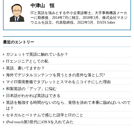
中津山 恒
ITと英語を強みとする中小企業診断士。大手事務機器メーカ
ーに勤務後、2014年7月に
独立。2018年3月、
株式会社マネジ
ウエル
を設立。代表取締役。2022年5月、
DATA Saber
最近のエントリー
ガジェットで英語に触れているか？
ITエンジニアとしての私
英語、書いてますか？
海外でデジタルコンテンツを買うときの意外な落とし穴?
マイIT環境整備でタブレットとスマホをニコイチにした理由
和製英語の「アップ」に悩む
日本語がわかれば英語はできる
英語を勉強する時間がないのなら、覚悟を決めて本番に臨めばいいので
は？
セネガルとベトナムで感じた語学とITのこと
iPod touch第5世代にiOS 9を入れてみた