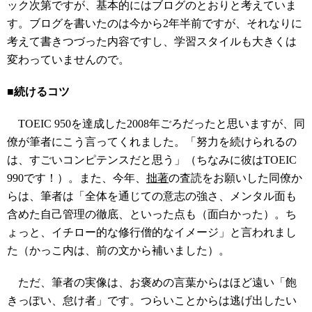
ック次第ですが、基本的にはブログのとおりと考えていま
す。ブログを書いたのは今から2年半前ですが、それなりに
考えて書きつづった内容ですし、学習スタイルも大きくは
変わっていませんので。
■続けるコツ
TOEIC 950を達成した2008年ごろだったと思いますが、同
僚が筆者にこう言ってくれました。「努力を続けられるの
は、すごいコンピテンスだと思う」（ちなみに彼はTOEIC
990です！）。また、今年、
拙著
の査読をお願いした同僚か
らは、筆者は「全体を通じての意志の強さ、メンタル面も
含めた自己管理の徹底、といった点も（面白かった）。ち
ょっと、イチロー的な修行僧的なイメージ」と言われまし
た（かっこ内は、前の文から補いました）。
ただ、筆者の実像は、お褒めの言葉からはほど遠い「飽
きっぽい、怠け者」です。つらいことからは逃げ出したい