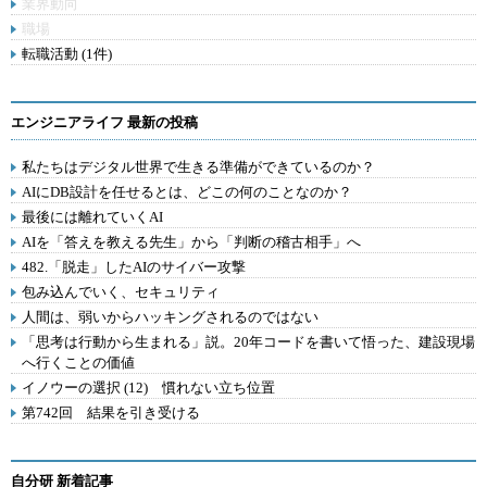
業界動向
職場
転職活動 (1件)
エンジニアライフ 最新の投稿
私たちはデジタル世界で生きる準備ができているのか？
AIにDB設計を任せるとは、どこの何のことなのか？
最後には離れていくAI
AIを「答えを教える先生」から「判断の稽古相手」へ
482.「脱走」したAIのサイバー攻撃
包み込んでいく、セキュリティ
人間は、弱いからハッキングされるのではない
「思考は行動から生まれる」説。20年コードを書いて悟った、建設現場
へ行くことの価値
イノウーの選択 (12) 慣れない立ち位置
第742回 結果を引き受ける
自分研 新着記事