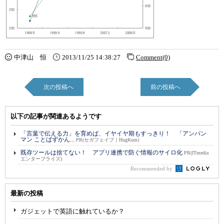
中津山 恒
2013/11/25 14:38:27
Comment(0)
次の投稿へ
前の投稿へ
以下の記事が関連あるようです
「言葉で伝える力」を育めば、イヤイヤ期もすっきり！ 「アンパン
マン ことばずかん...
PR(セガフェイブ｜HugKum)
既存ツールは捨てない！ アプリ連携で防ぐ情報のサイロ化
PR(ITmedia
エンタープライズ)
Recommended by
最新の投稿
ガジェットで英語に触れているか？