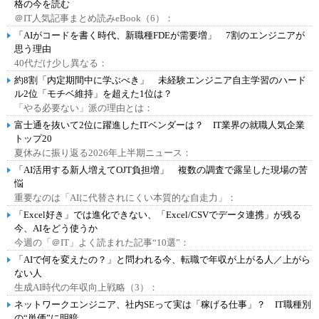
格の今を読む
＠IT人気記事まとめ読みeBook（6）：
「AIがコードを書く時代、新職種FDEが需要増」 7割のエンジニアが
思う理由
40代だけ少し異なる：
約8割「内定期間中に学ぶべき」 未経験エンジニア自主学習のハード
ル2位「モチベ維持」を超えた1位は？
「やる必要ない」派の理由とは：
富士通を抜いて2位に躍進したITベンダーは？ IT業界の就職人気企業
トップ20
夏休みに振り返る2026年上半期ニュース：
「AI活用する新人増えてOJT負担増」 複数の調査で露呈した現場の苦
悩
重要なのは「AIに代替されにくい本質的な自走力」：
「Excel好き」では進化できない、「Excel/CSVでデータ連携」が残る
今、AIをどう使うか
今週の「＠IT」よく読まれた記事“10選”：
「AIで何を変えたの？」と問われる今、転職で年収が上がる人／上がら
ない人
生成AI時代の年収向上戦略（3）：
ネットワークエンジニア、社内SEって実は「稼げる仕事」？ IT職種別
の“単価”に明暗