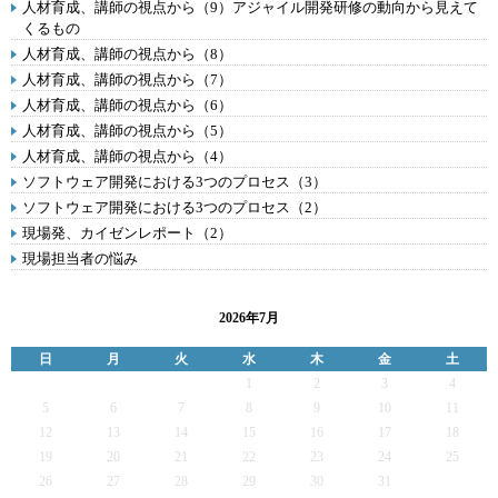
人材育成、講師の視点から（9）アジャイル開発研修の動向から見えて
くるもの
人材育成、講師の視点から（8）
人材育成、講師の視点から（7）
人材育成、講師の視点から（6）
人材育成、講師の視点から（5）
人材育成、講師の視点から（4）
ソフトウェア開発における3つのプロセス（3）
ソフトウェア開発における3つのプロセス（2）
現場発、カイゼンレポート（2）
現場担当者の悩み
2026年7月
日
月
火
水
木
金
土
1
2
3
4
5
6
7
8
9
10
11
12
13
14
15
16
17
18
19
20
21
22
23
24
25
26
27
28
29
30
31