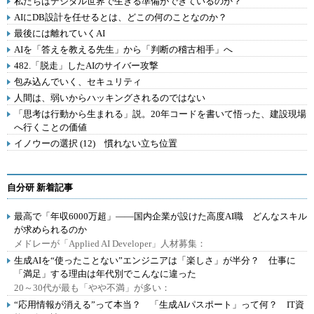
私たちはデジタル世界で生きる準備ができているのか？
AIにDB設計を任せるとは、どこの何のことなのか？
最後には離れていくAI
AIを「答えを教える先生」から「判断の稽古相手」へ
482.「脱走」したAIのサイバー攻撃
包み込んでいく、セキュリティ
人間は、弱いからハッキングされるのではない
「思考は行動から生まれる」説。20年コードを書いて悟った、建設現場
へ行くことの価値
イノウーの選択 (12) 慣れない立ち位置
自分研 新着記事
最高で「年収6000万超」――国内企業が設けた高度AI職 どんなスキル
が求められるのか
メドレーが「Applied AI Developer」人材募集：
生成AIを“使ったことない”エンジニアは「楽しさ」が半分？ 仕事に
「満足」する理由は年代別でこんなに違った
20～30代が最も「やや不満」が多い：
“応用情報が消える”って本当？ 「生成AIパスポート」って何？ IT資