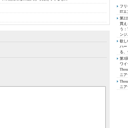
フリ
IT
第2
買え
う：
ンジ
欲し
ハー
る、
第3
ワイ
Th
ニア
Th
ニア