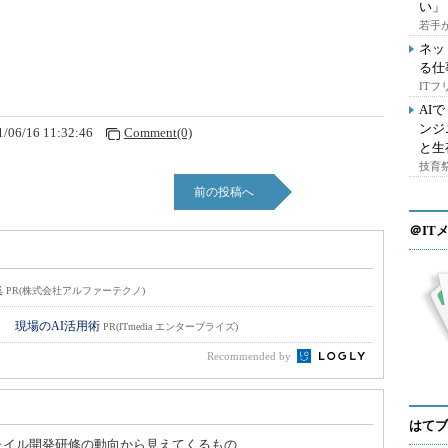
い」
若手
ネッ
る仕
IT
AI
ンジ
1/06/16 11:32:46
Comment(0)
と生
技育祭
前の投稿へ
＠IT
集
PR(株式会社アルファーテクノ)
！ 現場のAI活用術
PR(ITmedia エンタープライズ)
Recommended by
はてブ
ャイル開発研修の動向から見えてくるもの