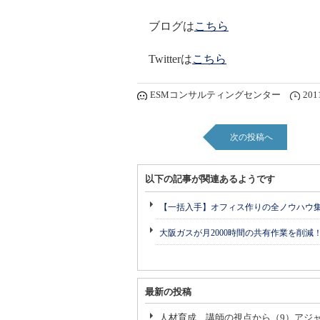
ブログは
こちら
Twitterは
こちら
ESMコンサルティングセンター
201
次の投稿へ
以下の記事が関連あるようです
【一括入手】オフィス作りの全ノウハウ
大阪ガスが月2000時間の共有作業を削減
最新の投稿
人材育成、講師の視点から（9）アジ