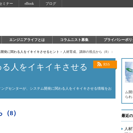
セミナー
eBook
ブログ
エンジニアライフとは
コラムニスト募集
プライバシーポリ
ム開発に関わる人をイキイキさせるヒント
>
人材育成、講師の視点から（8）：
わる人をイキイキさせる
RSS
ィングセンターが、システム開発に関わる人をイキイキさせる情報をお
ム開
られ
ら（8）
最近の
人材