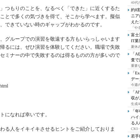
40
」つもりのことを、なるべく「できた」に近くするた
約8
ニア
ことで多くの気づきを得て、そこから学べます。擬似
えた
、できていない時のギャップがわかるのです。
「や
富士
、グループでの演習を敬遠する方もいらっしゃいます
IT
帰るには、ぜひ演習を体験してください。職場で失敗
夏休
「A
セミナーの中で失敗するのは得るものの方が多いので
査で
重要
「E
デー
今週の
html
「A
収が
生成
「年
トになれば幸いです。
ハイ
る人
わる人をイキイキさせるヒントをご紹介しておりま
CX
若手