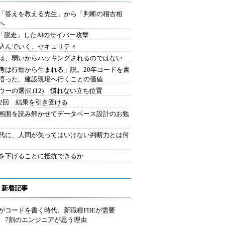
を「答えを教える先生」から「判断の稽古相
へ
2.「脱走」したAIのサイバー攻撃
込んでいく、セキュリティ
は、弱いからハッキングされるのではない
考は行動から生まれる」説。20年コードを書
悟った、建設現場へ行くことの価値
ウーの選択 (12) 慣れない立ち位置
42回 結果を引き受ける
で画面を読み解かせてデータベース設計のお勉
時代に、人間が失ってはいけない判断力とは何
を下げることに抵抗できるか
 新着記事
Iがコードを書く時代、新職種FDEが需要
 7割のエンジニアが思う理由