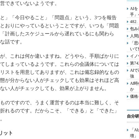
営できていないようです。
AI
手」
と」「今日やること」「問題点」という、3つを報告
48
とおりにやっているということですが、いつも「問題
包み
「計画したスケジュールから遅れているにも関わら
人間
な話です。
「思
いて
が、これは何か違いますね。どうやら、手順ばかりに
イノ
第7
てしまっているようです。これらの会議体については
AI
リストを用意してありますが、これは備忘録的なもの
強
態が分からない人がチェックしても効果はそれほど高
AI
ない人がチェックしても、効果が上がりません。
か
価格
ものですので、うまく運営するのは本当に難しく、そ
折れるのです。だからこそ、「できる」と「できた」
自分研
。
「A
リット
増」