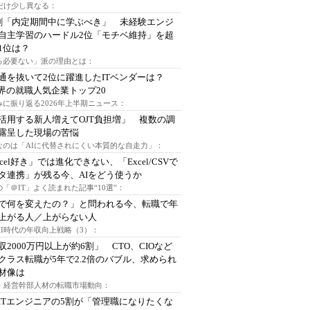
代だけ少し異なる：
割「内定期間中に学ぶべき」 未経験エンジ
自主学習のハードル2位「モチベ維持」を超
1位は？
る必要ない」派の理由とは：
通を抜いて2位に躍進したITベンダーは？
業界の就職人気企業トップ20
みに振り返る2026年上半期ニュース：
I活用する新人増えてOJT負担増」 複数の調
露呈した現場の苦悩
なのは「AIに代替されにくい本質的な自走力」：
xcel好き」では進化できない、「Excel/CSVで
タ連携」が残る今、AIをどう使うか
「＠IT」よく読まれた記事“10選”：
Iで何を変えたの？」と問われる今、転職で年
上がる人／上がらない人
AI時代の年収向上戦略（3）：
収2000万円以上が約6割」 CTO、CIOなど
クラス転職が5年で2.2倍のバブル、求められ
材像は
O・経営幹部人材の転職市場動向：
ITエンジニアの5割が「管理職になりたくな