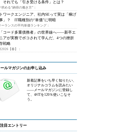
 それでも「引き受ける条件」とは？
が求める“納得の働き方”：
トワークエンジニア、社内SEって実は「稼げ
事」？ IT職種別の“単価”に明暗
フリーランスの平均単価ランキング：
で「コード多重債務者」の世界線へ――新卒エ
ニアが実務でボコされて学んだ、4つの挫折
存戦略
2026【春】：
メールマガジンのお申し込み
新着記事をいち早く知りたい、
オリジナルコラムを読みたい
――メールマガジンに登録し
て、＠ITを120％使いこなそ
う。
注目エントリー