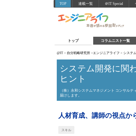
TOP
連載一覧
＠IT Special
トップ
コラムニスト一覧
@IT
>
自分戦略研究所
>
エンジニアライフ
>
システ
システム開発に関
ヒント
（株）永和システムマネジメント コンサルテ
届けします。
人材育成、講師の視点か
スキル