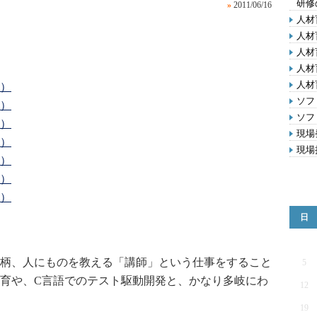
研修
»
2011/06/16
人材
人材
人材
人材
人材
1）
ソフ
2）
ソフ
3）
現場
4）
現場
5）
6）
7）
日
柄、人にものを教える「講師」という仕事をすること
5
育や、C言語でのテスト駆動開発と、かなり多岐にわ
12
19