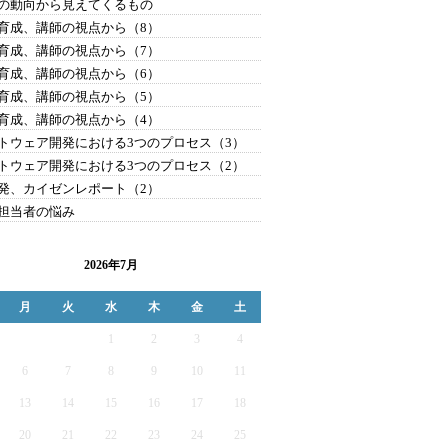
の動向から見えてくるもの
育成、講師の視点から（8）
育成、講師の視点から（7）
育成、講師の視点から（6）
育成、講師の視点から（5）
育成、講師の視点から（4）
トウェア開発における3つのプロセス（3）
トウェア開発における3つのプロセス（2）
発、カイゼンレポート（2）
担当者の悩み
2026年7月
月
火
水
木
金
土
1
2
3
4
6
7
8
9
10
11
13
14
15
16
17
18
20
21
22
23
24
25