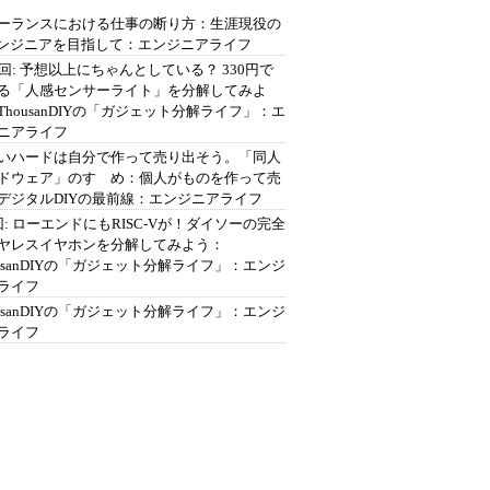
ーランスにおける仕事の断り方：生涯現役の
エンジニアを目指して：エンジニアライフ
2回: 予想以上にちゃんとしている？ 330円で
る「人感センサーライト」を分解してみよ
ThousanDIYの「ガジェット分解ライフ」：エ
ニアライフ
いハードは自分で作って売り出そう。「同人
ドウェア」のすゝめ：個人がものを作って売
デジタルDIYの最前線：エンジニアライフ
回: ローエンドにもRISC-Vが！ダイソーの完全
ヤレスイヤホンを分解してみよう：
ousanDIYの「ガジェット分解ライフ」：エンジ
ライフ
ousanDIYの「ガジェット分解ライフ」：エンジ
ライフ