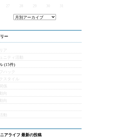
27
28
29
30
31
リー
リア
ュニティ活動
 (15件)
フハック
クスタイル
関係
動向
動向
活動
ニアライフ 最新の投稿