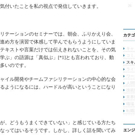
気付いたことを私の視点で発信していきます。
26
リテーションのセミナーでは、朝会、ふりかえり会、
カテゴ
進め方を演習で体感して学んでもらうようにしていま
キャ
テキストや言葉だけでは伝えきれないことを、その気
コミ
学ぶ」の語源は「真似ぶ」[*1]とも言われており、動
スキル
多いのです。
ライ
ワー
ャイル開発やチームファシリテーションの中心的な会
人間
るようになるには、ハードルが高いということになり
技術
業界
職場
転職
が、どうもうまくできていない」と感じている方たち
なってはいるそうです。しかし、詳しく話を聞いてみ
エンジ