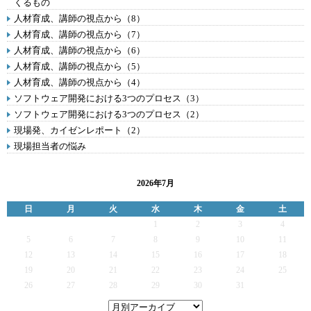
くるもの
人材育成、講師の視点から（8）
人材育成、講師の視点から（7）
人材育成、講師の視点から（6）
人材育成、講師の視点から（5）
人材育成、講師の視点から（4）
ソフトウェア開発における3つのプロセス（3）
ソフトウェア開発における3つのプロセス（2）
現場発、カイゼンレポート（2）
現場担当者の悩み
2026年7月
日
月
火
水
木
金
土
1
2
3
4
5
6
7
8
9
10
11
12
13
14
15
16
17
18
19
20
21
22
23
24
25
26
27
28
29
30
31