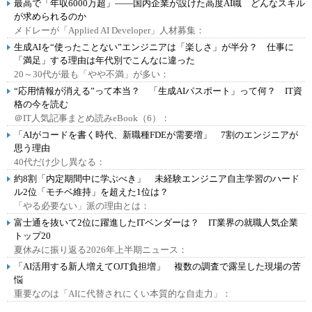
最高で「年収6000万超」――国内企業が設けた高度AI職 どんなスキル
が求められるのか
メドレーが「Applied AI Developer」人材募集：
生成AIを“使ったことない”エンジニアは「楽しさ」が半分？ 仕事に
「満足」する理由は年代別でこんなに違った
20～30代が最も「やや不満」が多い：
“応用情報が消える”って本当？ 「生成AIパスポート」って何？ IT資
格の今を読む
＠IT人気記事まとめ読みeBook（6）：
「AIがコードを書く時代、新職種FDEが需要増」 7割のエンジニアが
思う理由
40代だけ少し異なる：
約8割「内定期間中に学ぶべき」 未経験エンジニア自主学習のハード
ル2位「モチベ維持」を超えた1位は？
「やる必要ない」派の理由とは：
富士通を抜いて2位に躍進したITベンダーは？ IT業界の就職人気企業
トップ20
夏休みに振り返る2026年上半期ニュース：
「AI活用する新人増えてOJT負担増」 複数の調査で露呈した現場の苦
悩
重要なのは「AIに代替されにくい本質的な自走力」：