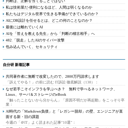
判断は、正解を当てることではない
私は技術屋だ-便利になるほど、人間は弱くなるのか
私たちはデジタル世界で生きる準備ができているのか？
AIにDB設計を任せるとは、どこの何のことなのか？
最後には離れていくAI
AIを「答えを教える先生」から「判断の稽古相手」へ
482.「脱走」したAIのサイバー攻撃
包み込んでいく、セキュリティ
自分研 新着記事
共同著作者に無断で改変したので、2800万円請求します
「訴えてやる！」の前に読む IT訴訟 徹底解説（138）：
なぜ若手こそインフラを学ぶべき？ 無料で学べるネットワーク、
Linux、サーバ＆ストレージのeBook
「触ったことないから分からん」「原因不明だが再起動」をこっそり卒
業：
AI時代の「Markdown負債」と「レガシー脱却」の壁、エンジニアが直
面する新・旧の課題
今週の「＠IT」よく読まれた記事“10選”：