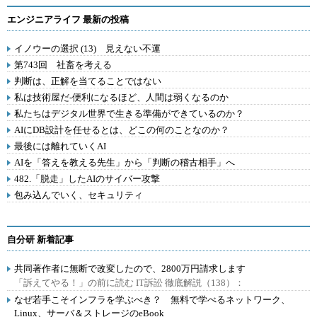
エンジニアライフ 最新の投稿
イノウーの選択 (13) 見えない不運
第743回 社畜を考える
判断は、正解を当てることではない
私は技術屋だ-便利になるほど、人間は弱くなるのか
私たちはデジタル世界で生きる準備ができているのか？
AIにDB設計を任せるとは、どこの何のことなのか？
最後には離れていくAI
AIを「答えを教える先生」から「判断の稽古相手」へ
482.「脱走」したAIのサイバー攻撃
包み込んでいく、セキュリティ
自分研 新着記事
共同著作者に無断で改変したので、2800万円請求します
「訴えてやる！」の前に読む IT訴訟 徹底解説（138）：
なぜ若手こそインフラを学ぶべき？ 無料で学べるネットワーク、
Linux、サーバ＆ストレージのeBook