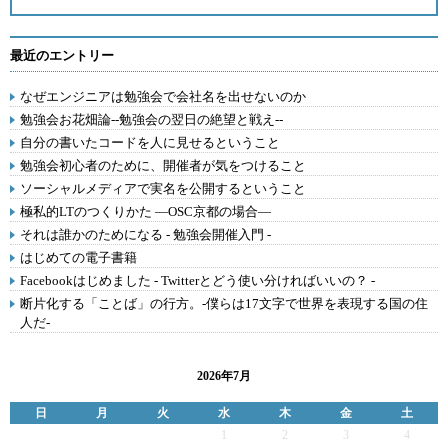
最近のエントリー
なぜエンジニアは勉強会で会社名を出せないのか
勉強会お花畑論--勉強会の翌日の絶望と戦え--
自分の書いたコードを人に見せるということ
勉強会初心者のために、開催者が気をつけること
ソーシャルメディアで実名を公開するということ
極私的LTのつくりかた ―OSC京都の場合―
それは誰かのためになる - 勉強会開催入門 -
はじめての電子書籍
Facebookはじめました - Twitterとどう使い分ければいいの？ -
断片化する「ことば」の行方。-僕らは17文字で世界を表現する国の住
人だ-
2026年7月
日
月
火
水
木
金
土
1
2
3
4