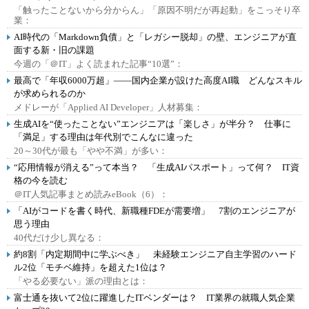
「触ったことないから分からん」「原因不明だが再起動」をこっそり卒
業：
AI時代の「Markdown負債」と「レガシー脱却」の壁、エンジニアが直
面する新・旧の課題
今週の「＠IT」よく読まれた記事“10選”：
最高で「年収6000万超」――国内企業が設けた高度AI職 どんなスキル
が求められるのか
メドレーが「Applied AI Developer」人材募集：
生成AIを“使ったことない”エンジニアは「楽しさ」が半分？ 仕事に
「満足」する理由は年代別でこんなに違った
20～30代が最も「やや不満」が多い：
“応用情報が消える”って本当？ 「生成AIパスポート」って何？ IT資
格の今を読む
＠IT人気記事まとめ読みeBook（6）：
「AIがコードを書く時代、新職種FDEが需要増」 7割のエンジニアが
思う理由
40代だけ少し異なる：
約8割「内定期間中に学ぶべき」 未経験エンジニア自主学習のハード
ル2位「モチベ維持」を超えた1位は？
「やる必要ない」派の理由とは：
富士通を抜いて2位に躍進したITベンダーは？ IT業界の就職人気企業