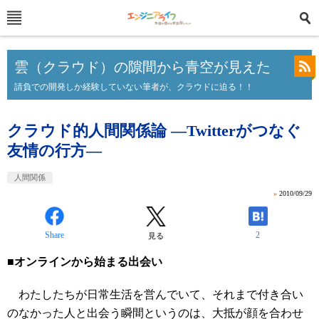
雲（クラウド）の隙間から青空が見えた
請負での開発しか経験していない筆者が、クラウドに迫る！！
クラウド的人間関係論 ―Twitterがつなぐ
友情の行方―
人間関係
»
2010/09/29
Share
2
見る
■オンラインから始まる出会い
わたしたちが日常生活を営んでいて、それまで付き合い
のなかった人と出会う瞬間というのは、大抵が顔を合わせ