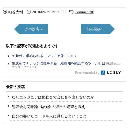
粕谷大輔
2010/09/29 19:30:00
Comment(0)
次の投稿へ
前の投稿へ
以下の記事が関連あるようです
AI時代に求められるエンジニア像
PR(＠IT)
生成AIでナレッジ管理を革新 組織知を統合するツールとは
PR(ITmedia
エンタープライズ)
Recommended by
最新の投稿
なぜエンジニアは勉強会で会社名を出せないのか
勉強会お花畑論--勉強会の翌日の絶望と戦え--
自分の書いたコードを人に見せるということ