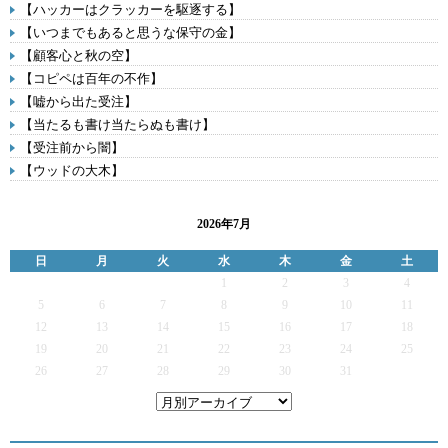
【ハッカーはクラッカーを駆逐する】
【いつまでもあると思うな保守の金】
【顧客心と秋の空】
【コピペは百年の不作】
【嘘から出た受注】
【当たるも書け当たらぬも書け】
【受注前から闇】
【ウッドの大木】
2026年7月
日
月
火
水
木
金
土
1
2
3
4
5
6
7
8
9
10
11
12
13
14
15
16
17
18
19
20
21
22
23
24
25
26
27
28
29
30
31