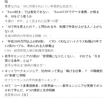
悩
重要なのは「AIに代替されにくい本質的な自走力」：
「Excel好き」では進化できない、「Excel/CSVでデータ連携」が残る
今、AIをどう使うか
今週の「＠IT」よく読まれた記事“10選”：
「AIで何を変えたの？」と問われる今、転職で年収が上がる人／上がら
ない人
生成AI時代の年収向上戦略（3）：
「年収2000万円以上が約6割」 CTO、CIOなどハイクラス転職が5年で
2.2倍のバブル、求められる人材像は
CXO・経営幹部人材の転職市場動向：
若手ITエンジニアの5割が「管理職になりたくない」 それでも「引き
受ける条件」とは？
若手が求める“納得の働き方”：
ネットワークエンジニア、社内SEって実は「稼げる仕事」？ IT職種別
の“単価”に明暗
ITフリーランスの平均単価ランキング：
AIで「コード多重債務者」の世界線へ――新卒エンジニアが実務でボコ
されて学んだ、4つの挫折と生存戦略
技育祭2026【春】：