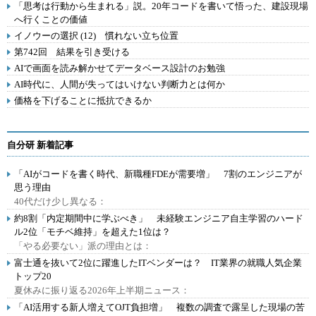
「思考は行動から生まれる」説。20年コードを書いて悟った、建設現場
へ行くことの価値
イノウーの選択 (12) 慣れない立ち位置
第742回 結果を引き受ける
AIで画面を読み解かせてデータベース設計のお勉強
AI時代に、人間が失ってはいけない判断力とは何か
価格を下げることに抵抗できるか
自分研 新着記事
「AIがコードを書く時代、新職種FDEが需要増」 7割のエンジニアが
思う理由
40代だけ少し異なる：
約8割「内定期間中に学ぶべき」 未経験エンジニア自主学習のハード
ル2位「モチベ維持」を超えた1位は？
「やる必要ない」派の理由とは：
富士通を抜いて2位に躍進したITベンダーは？ IT業界の就職人気企業
トップ20
夏休みに振り返る2026年上半期ニュース：
「AI活用する新人増えてOJT負担増」 複数の調査で露呈した現場の苦