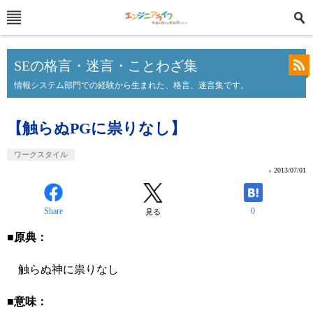
SEの格言・迷言・ことわざ集
情報システム部門での経験から生まれた、格言、迷言集です。
【触らぬPGに祟りなし】
ワークスタイル
»
2013/07/01
Share
0
見る
■原典：
触らぬ神に祟りなし
■意味：