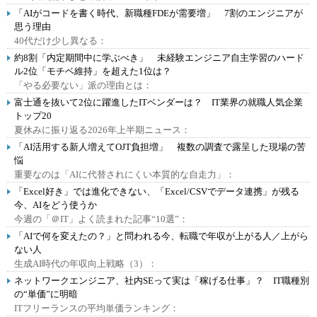
「AIがコードを書く時代、新職種FDEが需要増」 7割のエンジニアが
思う理由
40代だけ少し異なる：
約8割「内定期間中に学ぶべき」 未経験エンジニア自主学習のハード
ル2位「モチベ維持」を超えた1位は？
「やる必要ない」派の理由とは：
富士通を抜いて2位に躍進したITベンダーは？ IT業界の就職人気企業
トップ20
夏休みに振り返る2026年上半期ニュース：
「AI活用する新人増えてOJT負担増」 複数の調査で露呈した現場の苦
悩
重要なのは「AIに代替されにくい本質的な自走力」：
「Excel好き」では進化できない、「Excel/CSVでデータ連携」が残る
今、AIをどう使うか
今週の「＠IT」よく読まれた記事“10選”：
「AIで何を変えたの？」と問われる今、転職で年収が上がる人／上がら
ない人
生成AI時代の年収向上戦略（3）：
ネットワークエンジニア、社内SEって実は「稼げる仕事」？ IT職種別
の“単価”に明暗
ITフリーランスの平均単価ランキング：