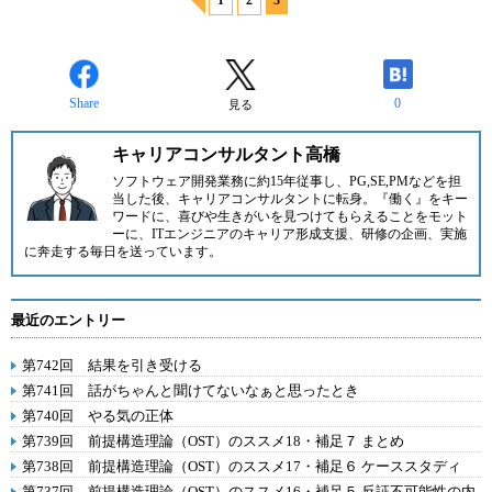
1
2
3
Share
0
見る
キャリアコンサルタント高橋
ソフトウェア開発業務に約15年従事し、PG,SE,PMなどを担
当した後、キャリアコンサルタントに転身。『働く』をキー
ワードに、喜びや生きがいを見つけてもらえることをモット
ーに、ITエンジニアのキャリア形成支援、研修の企画、実施
に奔走する毎日を送っています。
最近のエントリー
第742回 結果を引き受ける
第741回 話がちゃんと聞けてないなぁと思ったとき
第740回 やる気の正体
第739回 前提構造理論（OST）のススメ18・補足７ まとめ
第738回 前提構造理論（OST）のススメ17・補足６ ケーススタディ
第737回 前提構造理論（OST）のススメ16・補足５ 反証不可能性の内