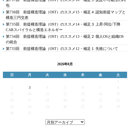
包
第736回 前提構造理論（OST）のススメ15・補足４ 認知前提マップと
構造三円交差
第735回 前提構造理論（OST）のススメ14・補足３ 上昇/同位/下降
CARスパイラルと構造エネルギー
第734回 前提構造理論（OST）のススメ13・補足２ 個人OSと組織OS
の統合
第733回 前提構造理論（OST）のススメ12・補足１ 失敗について
2026年8月
日
月
火
水
木
金
土
1
2
3
4
5
6
7
8
9
10
11
12
13
14
15
16
17
18
19
20
21
22
23
24
25
26
27
28
29
30
31