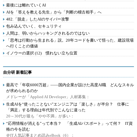
最後には離れていくAI
AIを「答えを教える先生」から「判断の稽古相手」へ
482.「脱走」したAIのサイバー攻撃
包み込んでいく、セキュリティ
人間は、弱いからハッキングされるのではない
「思考は行動から生まれる」説。20年コードを書いて悟った、建設現場
へ行くことの価値
イノウーの選択 (12) 慣れない立ち位置
自分研 新着記事
最高で「年収6000万超」――国内企業が設けた高度AI職 どんなスキル
が求められるのか
メドレーが「Applied AI Developer」人材募集：
生成AIを“使ったことない”エンジニアは「楽しさ」が半分？ 仕事に
「満足」する理由は年代別でこんなに違った
20～30代が最も「やや不満」が多い：
“応用情報が消える”って本当？ 「生成AIパスポート」って何？ IT資
格の今を読む
＠IT人気記事まとめ読みeBook（6）：