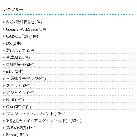
カテゴリー
前提構造理論 (21件)
Google WorkSpace (1件)
CAR-OS理論 (4件)
DX (2件)
選ばれる力 (1件)
生成AI (16件)
自律型研修 (2件)
miro (2件)
三層構造モデル (20件)
スクラム (2件)
アジャイル (7件)
Bard (1件)
ChatGPT (6件)
プロジェクトマネジメント (13件)
対話技法（ダイアログ・メソッド） (35件)
第８の習慣 (4件)
Zoom (15件)