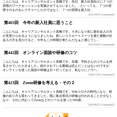
こんにちは、キャリアコンサルタント高橋です。先日、新入社員向けに７つの
習慣のワークセッションを実施させてもらいました。...といっても、７つの習
慣そのものをレクチャーしたのではなく、７つの習慣を新入社...
2021/04/19
Comment(0)
第465回 今年の新入社員に思うこと
こんにちは、キャリアコンサルタント高橋です。４月になり街に新社会人の方
が見受けられるようになりましたね。新しいリクルートスーツを着た複数の社
会人の方を見かけると、今年もこの時期が来たんだなぁと感じてし...
2021/04/05
Comment(0)
第442回 オンライン面談や研修のコツ
こんにちは、キャリアコンサルタント高橋です。先週、平松さんのコラムを拝
見させていただきました。紹介されている書籍は読んだことはないのですが、
オンラインを使った面談や研修は日々行っており、私なりにノウハ...
2020/11/02
Comment(3)
第423回 Zoom研修を考える・その２
こんにちは、キャリアコンサルタント高橋です。Withコロナの時代になり、研
修の在り方も変わってきました。既に集合形式の研修は行われることが少なく
なり、それに代わってZoomなどのツールを使ったWeb形...
2020/06/22
Comment(2)