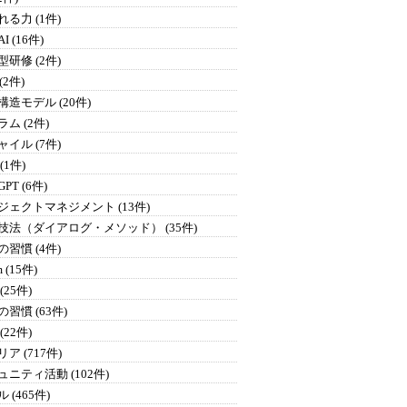
る力 (1件)
I (16件)
研修 (2件)
 (2件)
構造モデル (20件)
ム (2件)
イル (7件)
 (1件)
GPT (6件)
ジェクトマネジメント (13件)
技法（ダイアログ・メソッド） (35件)
習慣 (4件)
 (15件)
(25件)
習慣 (63件)
(22件)
ア (717件)
ュニティ活動 (102件)
 (465件)