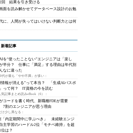
42回 結果を引き受ける
で画面を読み解かせてデータベース設計のお勉
時代に、人間が失ってはいけない判断力とは何
 新着記事
AIを“使ったことない”エンジニアは「楽し
が半分？ 仕事に「満足」する理由は年代別
んなに違った
～30代が最も「やや不満」が多い：
用情報が消える”って本当？ 「生成AIパスポ
」って何？ IT資格の今を読む
人気記事まとめ読みeBook（6）：
Iがコードを書く時代、新職種FDEが需要
 7割のエンジニアが思う理由
代だけ少し異なる：
割「内定期間中に学ぶべき」 未経験エンジ
自主学習のハードル2位「モチベ維持」を超
1位は？