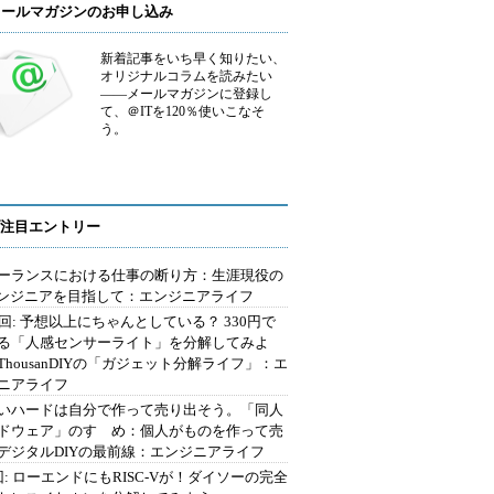
メールマガジンのお申し込み
新着記事をいち早く知りたい、
オリジナルコラムを読みたい
――メールマガジンに登録し
て、＠ITを120％使いこなそ
う。
注目エントリー
ーランスにおける仕事の断り方：生涯現役の
エンジニアを目指して：エンジニアライフ
2回: 予想以上にちゃんとしている？ 330円で
る「人感センサーライト」を分解してみよ
ThousanDIYの「ガジェット分解ライフ」：エ
ニアライフ
いハードは自分で作って売り出そう。「同人
ドウェア」のすゝめ：個人がものを作って売
デジタルDIYの最前線：エンジニアライフ
回: ローエンドにもRISC-Vが！ダイソーの完全