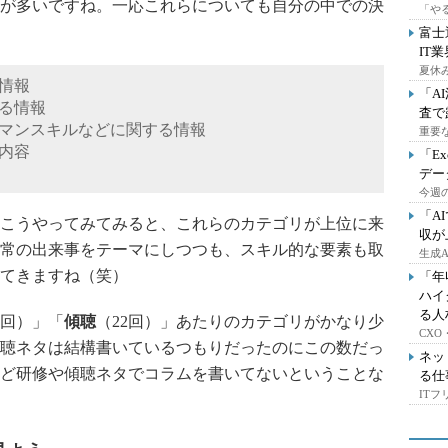
が多いですね。一応これらについても自分の中での決
「や
富士
IT
夏休
る情報
「A
する情報
査で
ーマンスキルなどに関する情報
重要
る内容
「E
デー
今週の
「A
こうやってみてみると、これらのカテゴリが上位に来
収が
常の出来事をテーマにしつつも、スキル的な要素も取
生成
てきますね（笑）
「年
ハイ
る人
3回）」「
傾聴
（22回）」あたりのカテゴリがかなり少
CX
聴ネタは結構書いているつもりだったのにこの数だっ
ネッ
ど研修や傾聴ネタでコラムを書いてないということな
る仕
IT