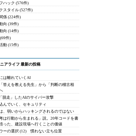
ハック (576件)
クスタイル (527件)
係 (224件)
向 (39件)
向 (14件)
(69件)
動 (15件)
ニアライフ 最新の投稿
には離れていくAI
を「答えを教える先生」から「判断の稽古相
へ
2.「脱走」したAIのサイバー攻撃
込んでいく、セキュリティ
は、弱いからハッキングされるのではない
考は行動から生まれる」説。20年コードを書
悟った、建設現場へ行くことの価値
ウーの選択 (12) 慣れない立ち位置