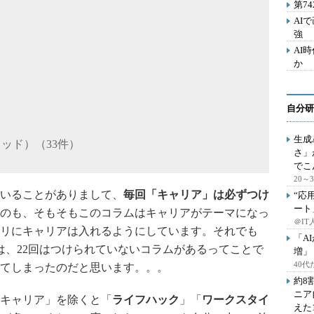
第7
AI
強
AI
か
自分研
生成
ッド）（33件）
さ」
でこ
20
いることがありまして、
毎回「キャリア」は必ずつけ
“応
ート
のも、そもそもこのコラムはキャリアがテーマになっ
＠IT
リにキャリアは入れるようにしています。それでも
「A
は、22回はつけられていないコラムがあるってことで
増」
40
てしまったのだと思います。。。
約8
ニア
キャリア」を除くと「
ライフハック
」「
ワークスタイ
えた