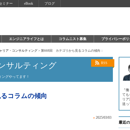
セミナー
eBook
ブログ
エンジニアライフとは
コラムニスト募集
プライバシーポリ
キャリア・コンサルティング
>
第668回 カテゴリから見るコラムの傾向：
ンサルティング
RSS
ィングやってます！
『働
見るコラムの傾向
ても
リア
送っ
»
2025/03/03
最近の