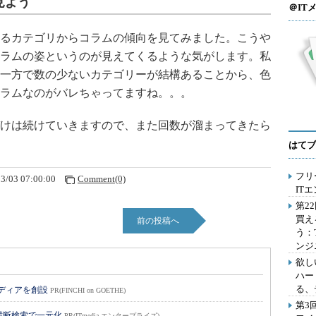
見よう
＠IT
るカテゴリからコラムの傾向を見てみました。こうや
ラムの姿というのが見えてくるような気がします。私
一方で数の少ないカテゴリーが結構あることから、色
ラムなのがバレちゃってますね。。。
けは続けていきますので、また回数が溜まってきたら
はてブ
フリ
3/03 07:00:00
Comment(0)
IT
第2
買え
前の投稿へ
う：
ンジ
欲し
ハー
る、
メディアを創設
PR(FINCHI on GOETHE)
第3
横断検索で一元化
PR(ITmedia エンタープライズ)