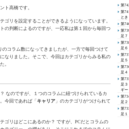
第7
ント高橋です。
第7
とき
テゴリを設定することができるようになっています。
第7
トの判断によるのですが、一応私は第１回から毎回つ
第7
足７
第7
足６
りのコラム数になってきましたが、一方で毎回つけて
第7
になりました。そこで、今回はカテゴリからみる私の
足５
た。
第7
足４
第7
足３
ギー
？ なのですが、１つのコラムに紐づけられているカ
第7
。今回であれば「
キャリア
」のカテゴリがつけられて
足２
第7
足１
ゴリはどこにあるのか？ ですが、PCだとコラムの