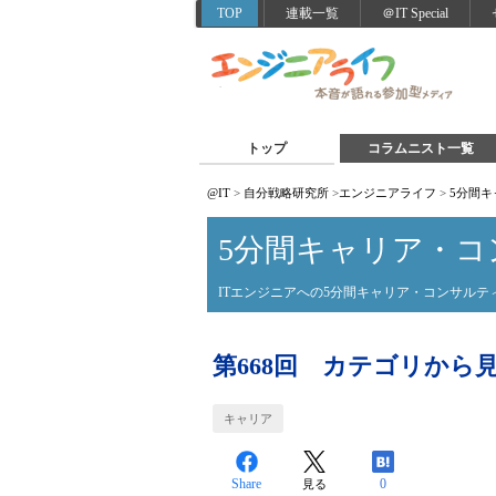
TOP
連載一覧
＠IT Special
トップ
コラムニスト一覧
@IT
>
自分戦略研究所
>
エンジニアライフ
>
5分間
5分間キャリア・コ
ITエンジニアへの5分間キャリア・コンサルテ
第668回 カテゴリから
キャリア
Share
0
見る