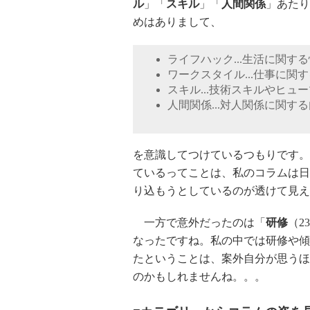
ル
」「
スキル
」「
人間関係
」あたり
めはありまして、
ライフハック...生活に関す
ワークスタイル...仕事に関
スキル...技術スキルやヒュ
人間関係...対人関係に関す
を意識してつけているつもりです。
ているってことは、私のコラムは日
り込もうとしているのが透けて見え
一方で意外だったのは「
研修
（2
なったですね。私の中では研修や傾
たということは、案外自分が思うほ
のかもしれませんね。。。