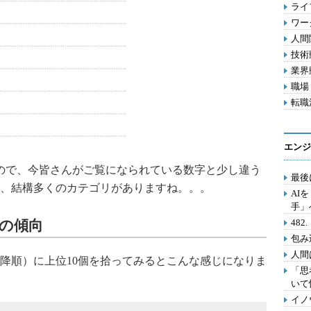
ライフ
ワー
人間関
技術動
業界動
職場 
転職活
エンジ
ので、今皆さんがご覧になられている数字と少し違う
最後
、結構多くのカテゴリがありますね。。。
AI
手」
の傾向
48
包み
人間
順）に上位10個を拾ってみるとこんな感じになりま
「思
いて
イノ