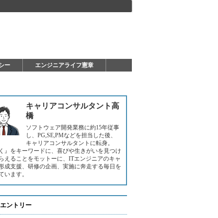
シー
エンジニアライフ憲章
キャリアコンサルタント高
橋
ソフトウェア開発業務に約15年従事
し、PG,SE,PMなどを担当した後、
キャリアコンサルタントに転身。
く』をキーワードに、喜びや生きがいを見つけ
らえることをモットーに、ITエンジニアのキャ
形成支援、研修の企画、実施に奔走する毎日を
ています。
エントリー