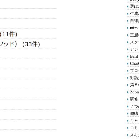
選ばれ
生成A
自律型
miro
三層
スクラ
アジャ
Bard
Chat
プロ
対話
第８の
Zoom
研修 
７つの
傾聴 
キャリ
コミ
スキル