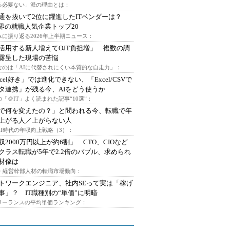
る必要ない」派の理由とは：
通を抜いて2位に躍進したITベンダーは？
業界の就職人気企業トップ20
みに振り返る2026年上半期ニュース：
I活用する新人増えてOJT負担増」 複数の調
露呈した現場の苦悩
なのは「AIに代替されにくい本質的な自走力」：
xcel好き」では進化できない、「Excel/CSVで
タ連携」が残る今、AIをどう使うか
「＠IT」よく読まれた記事“10選”：
Iで何を変えたの？」と問われる今、転職で年
上がる人／上がらない人
AI時代の年収向上戦略（3）：
収2000万円以上が約6割」 CTO、CIOなど
クラス転職が5年で2.2倍のバブル、求められ
材像は
O・経営幹部人材の転職市場動向：
トワークエンジニア、社内SEって実は「稼げ
事」？ IT職種別の“単価”に明暗
フリーランスの平均単価ランキング：