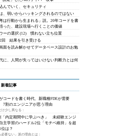
込んでいく、セキュリティ
は、弱いからハッキングされるのではない
考は行動から生まれる」説。20年コードを書
悟った、建設現場へ行くことの価値
ウーの選択 (12) 慣れない立ち位置
42回 結果を引き受ける
で画面を読み解かせてデータベース設計のお勉
時代に、人間が失ってはいけない判断力とは何
 新着記事
Iがコードを書く時代、新職種FDEが需要
 7割のエンジニアが思う理由
代だけ少し異なる：
割「内定期間中に学ぶべき」 未経験エンジ
自主学習のハードル2位「モチベ維持」を超
1位は？
る必要ない」派の理由とは：