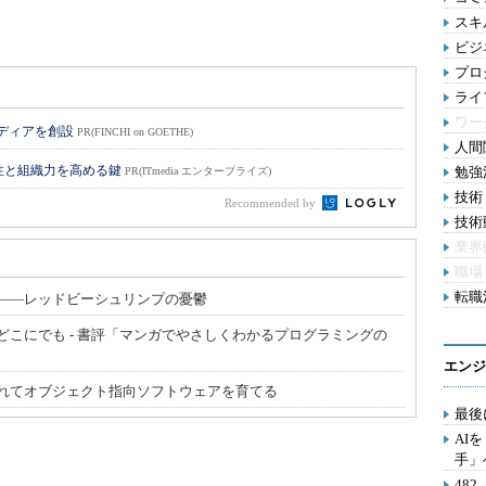
スキル
ビジ
プロ
ライ
ワー
メディアを創設
PR(FINCHI on GOETHE)
人間関
性と組織力を高める鍵
勉強法
PR(ITmedia エンタープライズ)
技術
Recommended by
技術動
業界
職場
転職活
――レッドビーシュリンプの憂鬱
こにでも - 書評「マンガでやさしくわかるプログラミングの
エンジ
れてオブジェクト指向ソフトウェアを育てる
最後
AI
手」
48