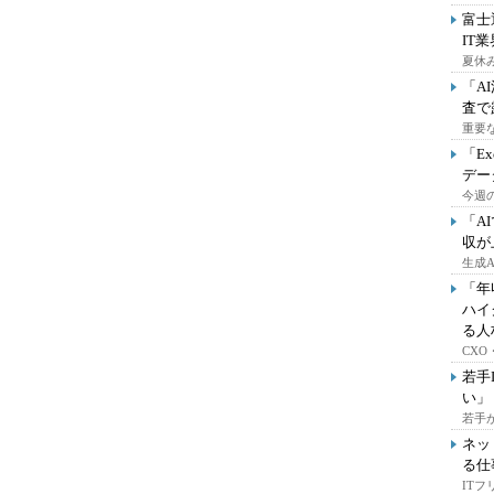
富士
IT
夏休
「A
査で
重要
「E
デー
今週の
「A
収が
生成
「年
ハイ
る人
CX
若手
い」
若手
ネッ
る仕
IT