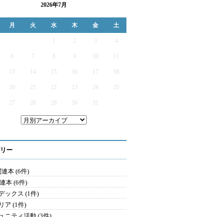
2026年7月
月
火
水
木
金
土
1
2
3
4
6
7
8
9
10
11
13
14
15
16
17
18
20
21
22
23
24
25
27
28
29
30
31
リー
連本 (6件)
連本 (6件)
デックス (1件)
ア (1件)
ュニティ活動 (3件)