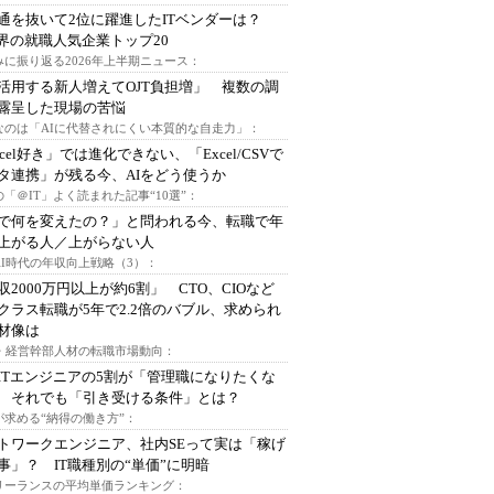
通を抜いて2位に躍進したITベンダーは？
業界の就職人気企業トップ20
みに振り返る2026年上半期ニュース：
I活用する新人増えてOJT負担増」 複数の調
露呈した現場の苦悩
なのは「AIに代替されにくい本質的な自走力」：
xcel好き」では進化できない、「Excel/CSVで
タ連携」が残る今、AIをどう使うか
「＠IT」よく読まれた記事“10選”：
Iで何を変えたの？」と問われる今、転職で年
上がる人／上がらない人
AI時代の年収向上戦略（3）：
収2000万円以上が約6割」 CTO、CIOなど
クラス転職が5年で2.2倍のバブル、求められ
材像は
O・経営幹部人材の転職市場動向：
ITエンジニアの5割が「管理職になりたくな
 それでも「引き受ける条件」とは？
が求める“納得の働き方”：
トワークエンジニア、社内SEって実は「稼げ
事」？ IT職種別の“単価”に明暗
フリーランスの平均単価ランキング：