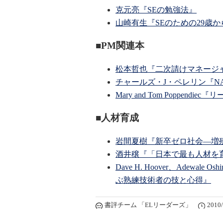
克元亮『SEの勉強法』
山崎有生『SEのための29歳
■PM関連本
松本哲也『二次請けマネージ
チャールズ・J・ペレリン『N
Mary and Tom Poppen
■人材育成
岩間夏樹『新卒ゼロ社会―増
酒井穣『「日本で最も人材を
Dave H. Hoover、Adew
ぶ熟練技術者の技と心得』
書評チーム 「ELリーダーズ」
2010/