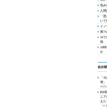
包み
人間
「思
いて
イノ
第7
AI
強
AI
か
自分研
「A
増」
40
約8
ニア
えた
「や