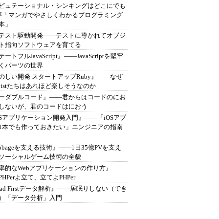
ピュテーショナル・シンキングはどこにでも
書評「マンガでやさしくわかるプログラミング
本」
テスト駆動開発――テストに導かれてオブジ
ト指向ソフトウェアを育てる
ートフルJavaScript』――JavaScriptを堅牢
くパーツの世界
のしい開発 スタートアップRuby』――なぜ
byistたちはあれほど楽しそうなのか
ーダブルコード』――君からはコードのにお
しないが、君のコードはにおう
OSアプリケーション開発入門』――「iOSアプ
1本でも作っておきたい」エンジニアの指南
obageを支える技術』――1日35億PVを支え
ソーシャルゲーム技術の全貌
率的なWebアプリケーションの作り方』
HPerよ立て、立てよPHPer
ead Firstデータ解析』――居眠りしない（でき
）「データ分析」入門