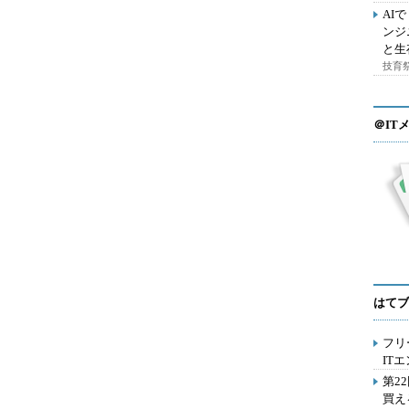
AI
ンジ
と生
技育祭
＠IT
はてブ
フリ
IT
第2
買え