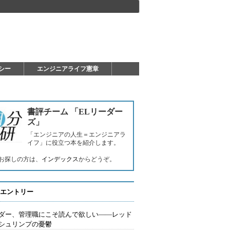
シー
エンジニアライフ憲章
書評チーム 「ELリーダー
ズ」
「エンジニアの人生＝エンジニアラ
イフ」に役立つ本を紹介します。
お探しの方は、
インデックス
からどうぞ。
エントリー
ダー、管理職にこそ読んで欲しい――レッド
シュリンプの憂鬱