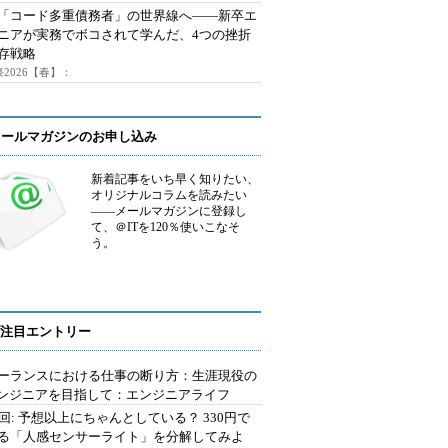
で「コード多重債務者」の世界線へ――新卒エ
ニアが実務でボコされて学んだ、4つの挫折
存戦略
2026【春】：
メールマガジンのお申し込み
新着記事をいち早く知りたい、
オリジナルコラムを読みたい
――メールマガジンに登録し
て、＠ITを120％使いこなそ
う。
注目エントリー
ーランスにおける仕事の断り方：生涯現役の
エンジニアを目指して：エンジニアライフ
2回: 予想以上にちゃんとしている？ 330円で
る「人感センサーライト」を分解してみよ