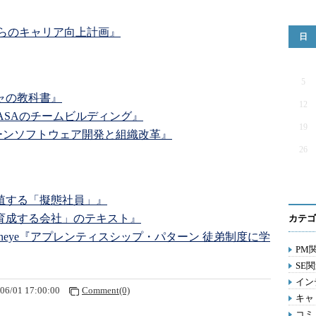
からのキャリア向上計画』
日
5
ャの教科書』
12
ASAのチームビルディング』
19
diec『リーンソフトウェア開発と組織改革』
26
殖する「擬態社員」』
育成する会社」のテキスト』
カテゴ
ale Oshineye『アプレンティスシップ・パターン 徒弟制度に学
PM関
SE関
イン
06/01 17:00:00
Comment(0)
キャリ
コミ