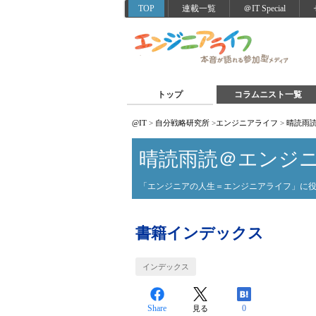
TOP
連載一覧
＠IT Special
トップ
コラムニスト一覧
@IT
>
自分戦略研究所
>
エンジニアライフ
>
晴読雨
晴読雨読＠エンジ
「エンジニアの人生＝エンジニアライフ」に
書籍インデックス
インデックス
Share
0
見る