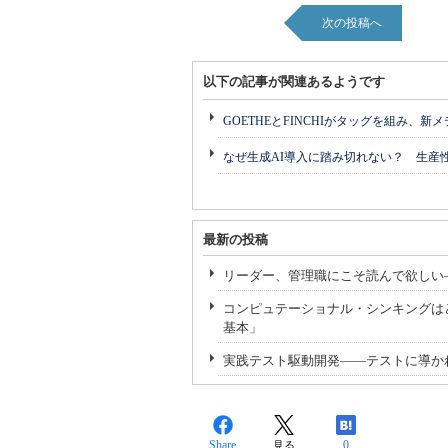
次の投稿へ
以下の記事が関連あるようです
GOETHEとFINCHIがタッグを組み、新
なぜ生成AI導入に踏み切れない？ 生産
最新の投稿
リーダー、管理職にこそ読んで欲しい
コンピュテーショナル・シンキングはど
基本」
実践テスト駆動開発――テストに導か
Share
0
見る