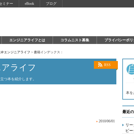
セミナー
eBook
ブログ
エンジニアライフとは
コラムニスト募集
プライバシーポリ
読＠エンジニアライフ
>
書籍インデックス：
ニアライフ
RSS
役立つ本を紹介します。
本を
最近の
»
2010/06/01
リー
ビー