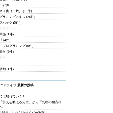
 (7件)
ネス書（一般） (10件)
グラミングスキル (26件)
フハック (5件)
クスタイル
係 (1件)
 (4件)
・プログラミング (6件)
向 (2件)
動向
動 (1件)
ニアライフ 最新の投稿
には離れていくAI
を「答えを教える先生」から「判断の稽古相
へ
2.「脱走」したAIのサイバー攻撃