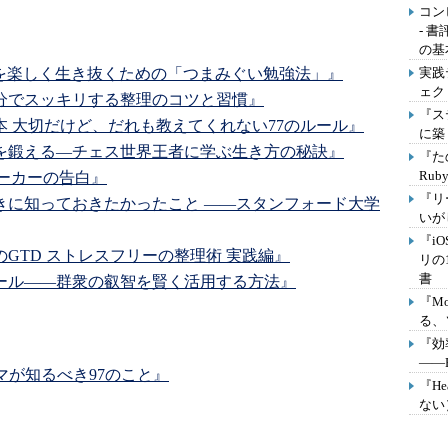
コン
- 
の基
界を楽しく生き抜くための「つまみぐい勉強法」』
実践
ェク
1分でスッキリする整理のコツと習慣』
『ステ
 大切だけど、だれも教えてくれない77のルール』
に築
を鍛える―チェス世界王者に学ぶ生き方の秘訣』
『た
Ru
スピーカーの告白』
『リ
きに知っておきたかったこと ――スタンフォード大学
いが
『i
GTD ストレスフリーの整理術 実践編』
リの
書
ール――群衆の叡智を賢く活用する方法』
『M
る、
『効
――P
ログラマが知るべき97のこと』
『H
ない