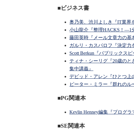
■ビジネス書
奥乃美、渋川よしき『IT業
小山龍介『整理HACKS！―
藤田英時『メール文章力の基本
ガルリ・カスパロフ『決定力
Scott Berkun『パブリック
ティナ・シーリグ『20歳のと
集中講義』
デビッド・アレン『ひとつ上の
ピーター・ミラー『群れのル
■PG関連本
Kevlin Henney編集『プ
■SE関連本