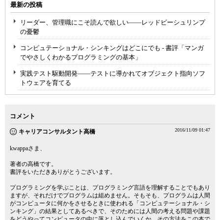
最新の投稿
リーダー、管理職にこそ読んで欲しい――レッドビーシュリンプ
の憂鬱
コンピュテーショナル・シンキングはどこにでも - 書評「マンガ
でやさしくわかるプログラミングの基本」
実践テスト駆動開発――テストに導かれてオブジェクト指向ソフ
トウェアを育てる
コメント
2016/11/09 01:47
キャリアコンサルタント高橋
kwappaさま、
著者の高橋です。
書評をいただきありがとうございます。
プログラミングを学ぶことは、プログラミング言語を理解することでもあり
ますが、それだけでプログラムは組めません。そもそも、プログラムは人間
がコンピュータに何かをさせるときに使われる「コンピュテーショナル・シ
ンキング」の結果としてあるべきで、そのためには人間の考える問題や課題
をどうやってコンピュータの中に落とし込んでいくか、その方法をこの本で