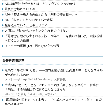
AIにDB設計を任せるとは、どこの何のことなのか？
最後には離れていくAI
AIを「答えを教える先生」から「判断の稽古相手」へ
482.「脱走」したAIのサイバー攻撃
包み込んでいく、セキュリティ
人間は、弱いからハッキングされるのではない
「思考は行動から生まれる」説。20年コードを書いて悟った、建設現場
へ行くことの価値
イノウーの選択 (12) 慣れない立ち位置
自分研 新着記事
最高で「年収6000万超」――国内企業が設けた高度AI職 どんなスキル
が求められるのか
メドレーが「Applied AI Developer」人材募集：
生成AIを“使ったことない”エンジニアは「楽しさ」が半分？ 仕事に
「満足」する理由は年代別でこんなに違った
20～30代が最も「やや不満」が多い：
“応用情報が消える”って本当？ 「生成AIパスポート」って何？ IT資
格の今を読む