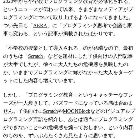
2020年から小学校でプログラミング教育が必修化される、
というニュースが伝わって以来、さまざまなメディアがプ
ログラミングについて取り上げるようになってきました。
つい先日も「
AERA
」に「プログラミング思考で会議も家
事も変わる」という記事が掲載されたばかりです。
「小学校の授業として導入される」のが発端なので、最初
のうちは「
Scratch
」などを題材にした子供向けの入門記事
が大半でしたが、徐々に大人たちの危機感を反映したの
か、いままでプログラミングに縁がなかった大人をターゲ
ットにした内容も増えています。
しかし、「プログラミング教育」というキャッチーなフレ
ーズが一人歩きして、バズワードになっている感は否めま
せん。子供向けに
Scratch
や
MOONBlock
などのビジュアルプ
ログラミング言語を紹介し、あとは適当にプログラミング
ができないことへの危機感を煽っておしまい、という内容
のものを、ずいぶんたくさん見たように思います。