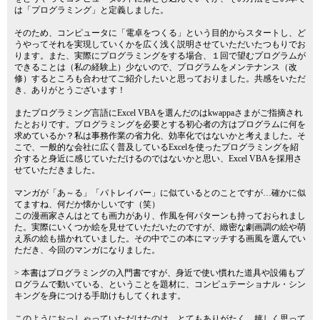
は「プログラミング」と定義しました。
そのため、コンピュータに「電卓をつくる」という目的からスタートし、ど
うやってそれを実現していくかを広く浅く説明させていただいたつもりでお
ります。また、実際にプログラミングをする場合、１回で望むプログラムが
できることは（私の経験上）少ないので、プログラムをメンテナンス（改
修）するところも合わせてご紹介したいと思っておりました。共感をいただ
き、ありがとうございます！
またプログラミング言語にExcel VBAを選んだのはkwappaさまがご指摘され
たとおりです。プログラミングを必要とする初心者の方はプログラムに何を
求めているか？私は事務作業の省力化、効率化ではないかと考えました。そ
こで、一般的な会社に広く普及しているExcelを使ったプログラミングを紹
介すると身近に感じていただけるのではないかと思い、Excel VBAを採用さ
せていただきました。
マンガが「あ～る」「パトレイバー」に似ているとのことですが…確かに似
てますね、何だか懐かしいです（笑）
この漫画家さんはとても画力があり、作風を何パターンも持っておられまし
た。実際にいくつか絵を見せていただいたのですが、緻密な劇画調の絵や萌
え系の絵も描かれていました。その中でこの本にマッチする画風を選んでい
ただき、今回のマンガになりました。
> 本書はプログラミングの入門書ですが、身近で使い慣れた道具や設備もプ
ログラムで動いている、ということを題材に、コンピュテーショナル・シン
キングを身につける手助けもしてくれます。
このようにおっしゃっていただけたのは、とてもありがたく、嬉しく思って