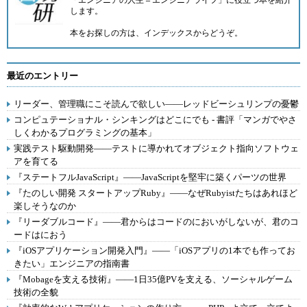
「エンジニアの人生＝エンジニアライフ」に役立つ本を紹介
します。
本をお探しの方は、
インデックス
からどうぞ。
最近のエントリー
リーダー、管理職にこそ読んで欲しい――レッドビーシュリンプの憂鬱
コンピュテーショナル・シンキングはどこにでも - 書評「マンガでやさ
しくわかるプログラミングの基本」
実践テスト駆動開発――テストに導かれてオブジェクト指向ソフトウェ
アを育てる
『ステートフルJavaScript』――JavaScriptを堅牢に築くパーツの世界
『たのしい開発 スタートアップRuby』――なぜRubyistたちはあれほど
楽しそうなのか
『リーダブルコード』――君からはコードのにおいがしないが、君のコ
ードはにおう
『iOSアプリケーション開発入門』――「iOSアプリの1本でも作ってお
きたい」エンジニアの指南書
『Mobageを支える技術』――1日35億PVを支える、ソーシャルゲーム
技術の全貌