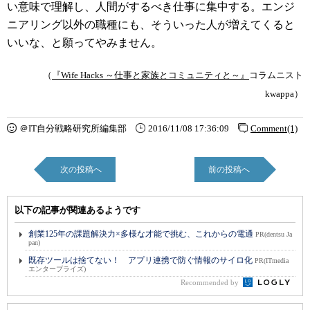
い意味で理解し、人間がするべき仕事に集中する。エンジ
ニアリング以外の職種にも、そういった人が増えてくると
いいな、と願ってやみません。
（
『Wife Hacks ～仕事と家族とコミュニティと～』
コラムニスト
kwappa）
＠IT自分戦略研究所編集部
2016/11/08 17:36:09
Comment(1)
次の投稿へ
前の投稿へ
以下の記事が関連あるようです
創業125年の課題解決力×多様な才能で挑む、これからの電通
PR(dentsu Ja
pan)
既存ツールは捨てない！ アプリ連携で防ぐ情報のサイロ化
PR(ITmedia
エンタープライズ)
Recommended by