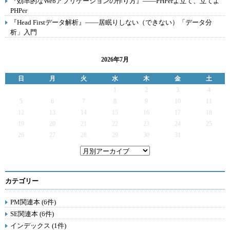
『効率的なWebアプリケーションの作り方』――PHPerよ立て、立てよ
PHPer
『Head Firstデータ解析』――居眠りしない（できない）「データ分
析」入門
2026年7月
日
月
火
水
木
金
土
1
2
3
4
5
6
7
8
9
10
11
12
13
14
15
16
17
18
19
20
21
22
23
24
25
26
27
28
29
30
31
カテゴリー
PM関連本 (6件)
SE関連本 (6件)
インデックス (1件)