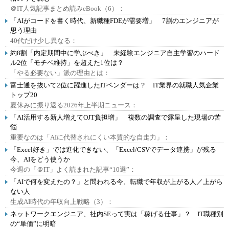
＠IT人気記事まとめ読みeBook（6）：
「AIがコードを書く時代、新職種FDEが需要増」 7割のエンジニアが
思う理由
40代だけ少し異なる：
約8割「内定期間中に学ぶべき」 未経験エンジニア自主学習のハード
ル2位「モチベ維持」を超えた1位は？
「やる必要ない」派の理由とは：
富士通を抜いて2位に躍進したITベンダーは？ IT業界の就職人気企業
トップ20
夏休みに振り返る2026年上半期ニュース：
「AI活用する新人増えてOJT負担増」 複数の調査で露呈した現場の苦
悩
重要なのは「AIに代替されにくい本質的な自走力」：
「Excel好き」では進化できない、「Excel/CSVでデータ連携」が残る
今、AIをどう使うか
今週の「＠IT」よく読まれた記事“10選”：
「AIで何を変えたの？」と問われる今、転職で年収が上がる人／上がら
ない人
生成AI時代の年収向上戦略（3）：
ネットワークエンジニア、社内SEって実は「稼げる仕事」？ IT職種別
の“単価”に明暗