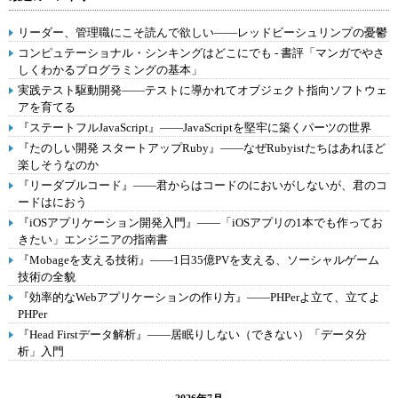
リーダー、管理職にこそ読んで欲しい――レッドビーシュリンプの憂鬱
コンピュテーショナル・シンキングはどこにでも - 書評「マンガでやさ
しくわかるプログラミングの基本」
実践テスト駆動開発――テストに導かれてオブジェクト指向ソフトウェ
アを育てる
『ステートフルJavaScript』――JavaScriptを堅牢に築くパーツの世界
『たのしい開発 スタートアップRuby』――なぜRubyistたちはあれほど
楽しそうなのか
『リーダブルコード』――君からはコードのにおいがしないが、君のコ
ードはにおう
『iOSアプリケーション開発入門』――「iOSアプリの1本でも作ってお
きたい」エンジニアの指南書
『Mobageを支える技術』――1日35億PVを支える、ソーシャルゲーム
技術の全貌
『効率的なWebアプリケーションの作り方』――PHPerよ立て、立てよ
PHPer
『Head Firstデータ解析』――居眠りしない（できない）「データ分
析」入門