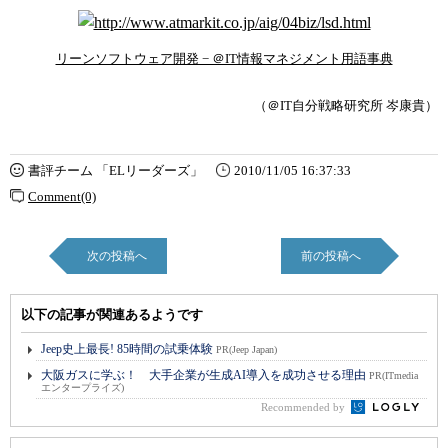
リーンソフトウェア開発 − ＠IT情報マネジメント用語事典
（＠IT自分戦略研究所 岑康貴）
書評チーム 「ELリーダーズ」
2010/11/05 16:37:33
Comment(0)
次の投稿へ
前の投稿へ
以下の記事が関連あるようです
Jeep史上最長! 85時間の試乗体験
PR(Jeep Japan)
大阪ガスに学ぶ！ 大手企業が生成AI導入を成功させる理由
PR(ITmedia
エンタープライズ)
Recommended by