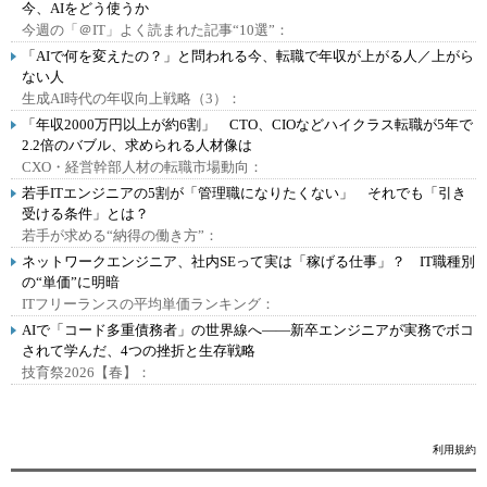
今、AIをどう使うか
今週の「＠IT」よく読まれた記事“10選”：
「AIで何を変えたの？」と問われる今、転職で年収が上がる人／上がら
ない人
生成AI時代の年収向上戦略（3）：
「年収2000万円以上が約6割」 CTO、CIOなどハイクラス転職が5年で
2.2倍のバブル、求められる人材像は
CXO・経営幹部人材の転職市場動向：
若手ITエンジニアの5割が「管理職になりたくない」 それでも「引き
受ける条件」とは？
若手が求める“納得の働き方”：
ネットワークエンジニア、社内SEって実は「稼げる仕事」？ IT職種別
の“単価”に明暗
ITフリーランスの平均単価ランキング：
AIで「コード多重債務者」の世界線へ――新卒エンジニアが実務でボコ
されて学んだ、4つの挫折と生存戦略
技育祭2026【春】：
利用規約