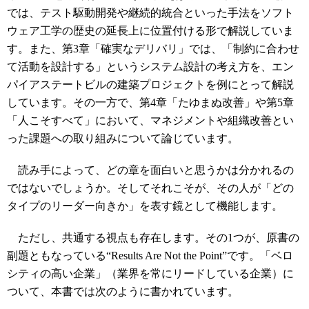
では、テスト駆動開発や継続的統合といった手法をソフト
ウェア工学の歴史の延長上に位置付ける形で解説していま
す。また、第3章「確実なデリバリ」では、「制約に合わせ
て活動を設計する」というシステム設計の考え方を、エン
パイアステートビルの建築プロジェクトを例にとって解説
しています。その一方で、第4章「たゆまぬ改善」や第5章
「人こそすべて」において、マネジメントや組織改善とい
った課題への取り組みについて論じています。
読み手によって、どの章を面白いと思うかは分かれるの
ではないでしょうか。そしてそれこそが、その人が「どの
タイプのリーダー向きか」を表す鏡として機能します。
ただし、共通する視点も存在します。その1つが、原書の
副題ともなっている“Results Are Not the Point”です。「ベロ
シティの高い企業」（業界を常にリードしている企業）に
ついて、本書では次のように書かれています。