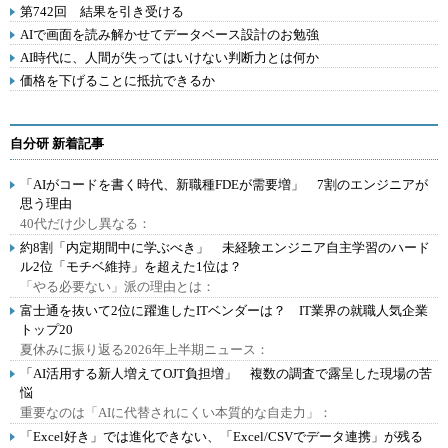
第742回 結果を引き受ける
AIで画面を読み解かせてデータベース設計のお勉強
AI時代に、人間が失ってはいけない判断力とは何か
価格を下げることに抵抗できるか
自分研 新着記事
「AIがコードを書く時代、新職種FDEが需要増」 7割のエンジニアが
思う理由
40代だけ少し異なる：
約8割「内定期間中に学ぶべき」 未経験エンジニア自主学習のハード
ル2位「モチベ維持」を超えた1位は？
「やる必要ない」派の理由とは：
富士通を抜いて2位に躍進したITベンダーは？ IT業界の就職人気企業
トップ20
夏休みに振り返る2026年上半期ニュース：
「AI活用する新人増えてOJT負担増」 複数の調査で露呈した現場の苦
悩
重要なのは「AIに代替されにくい本質的な自走力」：
「Excel好き」では進化できない、「Excel/CSVでデータ連携」が残る