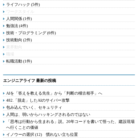
ライフハック (5件)
ワークスタイル
人間関係 (1件)
勉強法 (4件)
技術・プログラミング (6件)
技術動向 (2件)
業界動向
職場
転職活動 (1件)
エンジニアライフ 最新の投稿
AIを「答えを教える先生」から「判断の稽古相手」へ
482.「脱走」したAIのサイバー攻撃
包み込んでいく、セキュリティ
人間は、弱いからハッキングされるのではない
「思考は行動から生まれる」説。20年コードを書いて悟った、建設現場
へ行くことの価値
イノウーの選択 (12) 慣れない立ち位置